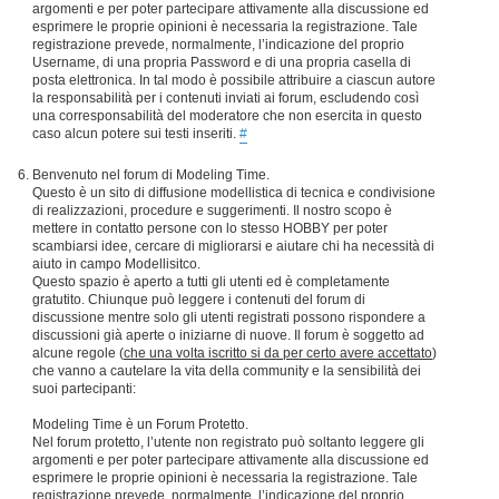
argomenti e per poter partecipare attivamente alla discussione ed
esprimere le proprie opinioni è necessaria la registrazione. Tale
registrazione prevede, normalmente, l’indicazione del proprio
Username, di una propria Password e di una propria casella di
posta elettronica. In tal modo è possibile attribuire a ciascun autore
la responsabilità per i contenuti inviati ai forum, escludendo così
una corresponsabilità del moderatore che non esercita in questo
caso alcun potere sui testi inseriti.
#
Benvenuto nel forum di Modeling Time.
Questo è un sito di diffusione modellistica di tecnica e condivisione
di realizzazioni, procedure e suggerimenti. Il nostro scopo è
mettere in contatto persone con lo stesso HOBBY per poter
scambiarsi idee, cercare di migliorarsi e aiutare chi ha necessità di
aiuto in campo Modellisitco.
Questo spazio è aperto a tutti gli utenti ed è completamente
gratutito. Chiunque può leggere i contenuti del forum di
discussione mentre solo gli utenti registrati possono rispondere a
discussioni già aperte o iniziarne di nuove. Il forum è soggetto ad
alcune regole (
che una volta iscritto si da per certo avere accettato
)
che vanno a cautelare la vita della community e la sensibilità dei
suoi partecipanti:
Modeling Time è un Forum Protetto.
Nel forum protetto, l’utente non registrato può soltanto leggere gli
argomenti e per poter partecipare attivamente alla discussione ed
esprimere le proprie opinioni è necessaria la registrazione. Tale
registrazione prevede, normalmente, l’indicazione del proprio