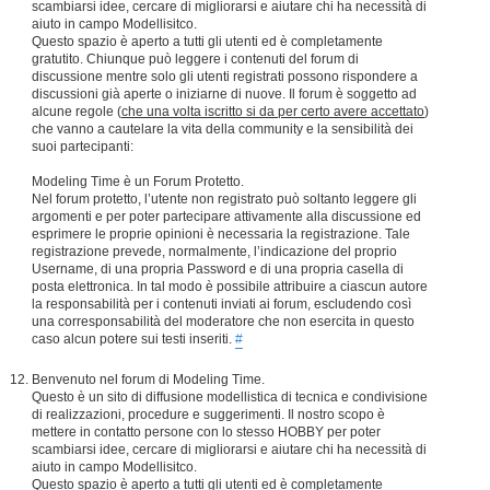
scambiarsi idee, cercare di migliorarsi e aiutare chi ha necessità di
aiuto in campo Modellisitco.
Questo spazio è aperto a tutti gli utenti ed è completamente
gratutito. Chiunque può leggere i contenuti del forum di
discussione mentre solo gli utenti registrati possono rispondere a
discussioni già aperte o iniziarne di nuove. Il forum è soggetto ad
alcune regole (
che una volta iscritto si da per certo avere accettato
)
che vanno a cautelare la vita della community e la sensibilità dei
suoi partecipanti:
Modeling Time è un Forum Protetto.
Nel forum protetto, l’utente non registrato può soltanto leggere gli
argomenti e per poter partecipare attivamente alla discussione ed
esprimere le proprie opinioni è necessaria la registrazione. Tale
registrazione prevede, normalmente, l’indicazione del proprio
Username, di una propria Password e di una propria casella di
posta elettronica. In tal modo è possibile attribuire a ciascun autore
la responsabilità per i contenuti inviati ai forum, escludendo così
una corresponsabilità del moderatore che non esercita in questo
caso alcun potere sui testi inseriti.
#
Benvenuto nel forum di Modeling Time.
Questo è un sito di diffusione modellistica di tecnica e condivisione
di realizzazioni, procedure e suggerimenti. Il nostro scopo è
mettere in contatto persone con lo stesso HOBBY per poter
scambiarsi idee, cercare di migliorarsi e aiutare chi ha necessità di
aiuto in campo Modellisitco.
Questo spazio è aperto a tutti gli utenti ed è completamente