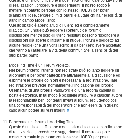
Questo è un sito di diffusione modellistica di tecnica e condivisione
di realizzazioni, procedure e suggerimenti. Il nostro scopo è
mettere in contatto persone con lo stesso HOBBY per poter
scambiarsi idee, cercare di migliorarsi e aiutare chi ha necessità di
aiuto in campo Modellisitco.
Questo spazio è aperto a tutti gli utenti ed è completamente
gratutito. Chiunque può leggere i contenuti del forum di
discussione mentre solo gli utenti registrati possono rispondere a
discussioni già aperte o iniziarne di nuove. Il forum è soggetto ad
alcune regole (
che una volta iscritto si da per certo avere accettato
)
che vanno a cautelare la vita della community e la sensibilità dei
suoi partecipanti:
Modeling Time è un Forum Protetto.
Nel forum protetto, l’utente non registrato può soltanto leggere gli
argomenti e per poter partecipare attivamente alla discussione ed
esprimere le proprie opinioni è necessaria la registrazione. Tale
registrazione prevede, normalmente, l’indicazione del proprio
Username, di una propria Password e di una propria casella di
posta elettronica. In tal modo è possibile attribuire a ciascun autore
la responsabilità per i contenuti inviati ai forum, escludendo così
una corresponsabilità del moderatore che non esercita in questo
caso alcun potere sui testi inseriti.
#
Benvenuto nel forum di Modeling Time.
Questo è un sito di diffusione modellistica di tecnica e condivisione
di realizzazioni, procedure e suggerimenti. Il nostro scopo è
mettere in contatto persone con lo stesso HOBBY per poter