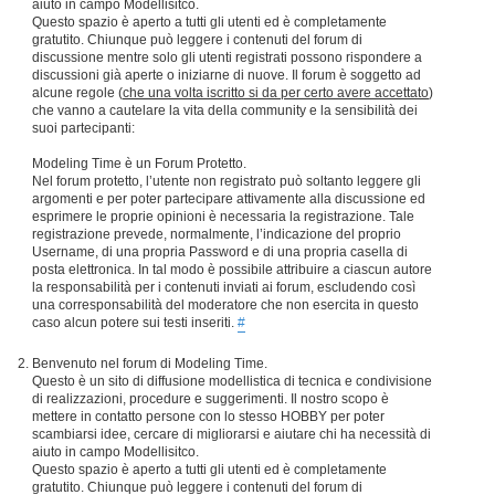
aiuto in campo Modellisitco.
Questo spazio è aperto a tutti gli utenti ed è completamente
gratutito. Chiunque può leggere i contenuti del forum di
discussione mentre solo gli utenti registrati possono rispondere a
discussioni già aperte o iniziarne di nuove. Il forum è soggetto ad
alcune regole (
che una volta iscritto si da per certo avere accettato
)
che vanno a cautelare la vita della community e la sensibilità dei
suoi partecipanti:
Modeling Time è un Forum Protetto.
Nel forum protetto, l’utente non registrato può soltanto leggere gli
argomenti e per poter partecipare attivamente alla discussione ed
esprimere le proprie opinioni è necessaria la registrazione. Tale
registrazione prevede, normalmente, l’indicazione del proprio
Username, di una propria Password e di una propria casella di
posta elettronica. In tal modo è possibile attribuire a ciascun autore
la responsabilità per i contenuti inviati ai forum, escludendo così
una corresponsabilità del moderatore che non esercita in questo
caso alcun potere sui testi inseriti.
#
Benvenuto nel forum di Modeling Time.
Questo è un sito di diffusione modellistica di tecnica e condivisione
di realizzazioni, procedure e suggerimenti. Il nostro scopo è
mettere in contatto persone con lo stesso HOBBY per poter
scambiarsi idee, cercare di migliorarsi e aiutare chi ha necessità di
aiuto in campo Modellisitco.
Questo spazio è aperto a tutti gli utenti ed è completamente
gratutito. Chiunque può leggere i contenuti del forum di