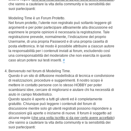
che vanno a cautelare la vita della community e la sensibilità dei
suoi partecipanti:
Modeling Time è un Forum Protetto.
Nel forum protetto, l’utente non registrato può soltanto leggere gli
argomenti e per poter partecipare attivamente alla discussione ed
esprimere le proprie opinioni è necessaria la registrazione. Tale
registrazione prevede, normalmente, l’indicazione del proprio
Username, di una propria Password e di una propria casella di
posta elettronica. In tal modo è possibile attribuire a ciascun autore
la responsabilità per i contenuti inviati ai forum, escludendo così
una corresponsabilità del moderatore che non esercita in questo
caso alcun potere sui testi inseriti.
#
Benvenuto nel forum di Modeling Time.
Questo è un sito di diffusione modellistica di tecnica e condivisione
di realizzazioni, procedure e suggerimenti. Il nostro scopo è
mettere in contatto persone con lo stesso HOBBY per poter
scambiarsi idee, cercare di migliorarsi e aiutare chi ha necessità di
aiuto in campo Modellisitco.
Questo spazio è aperto a tutti gli utenti ed è completamente
gratutito. Chiunque può leggere i contenuti del forum di
discussione mentre solo gli utenti registrati possono rispondere a
discussioni già aperte o iniziarne di nuove. Il forum è soggetto ad
alcune regole (
che una volta iscritto si da per certo avere accettato
)
che vanno a cautelare la vita della community e la sensibilità dei
suoi partecipanti: