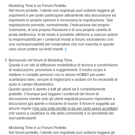
Modeling Time è un Forum Protetto.
Nel forum protetto, l’utente non registrato può soltanto leggere gli
argomenti e per poter partecipare attivamente alla discussione ed
esprimere le proprie opinioni è necessaria la registrazione. Tale
registrazione prevede, normalmente, l’indicazione del proprio
Username, di una propria Password e di una propria casella di
posta elettronica. In tal modo è possibile attribuire a ciascun autore
la responsabilità per i contenuti inviati ai forum, escludendo così
una corresponsabilità del moderatore che non esercita in questo
caso alcun potere sui testi inseriti.
#
Benvenuto nel forum di Modeling Time.
Questo è un sito di diffusione modellistica di tecnica e condivisione
di realizzazioni, procedure e suggerimenti. Il nostro scopo è
mettere in contatto persone con lo stesso HOBBY per poter
scambiarsi idee, cercare di migliorarsi e aiutare chi ha necessità di
aiuto in campo Modellisitco.
Questo spazio è aperto a tutti gli utenti ed è completamente
gratutito. Chiunque può leggere i contenuti del forum di
discussione mentre solo gli utenti registrati possono rispondere a
discussioni già aperte o iniziarne di nuove. Il forum è soggetto ad
alcune regole (
che una volta iscritto si da per certo avere accettato
)
che vanno a cautelare la vita della community e la sensibilità dei
suoi partecipanti:
Modeling Time è un Forum Protetto.
Nel forum protetto, l’utente non registrato può soltanto leggere gli