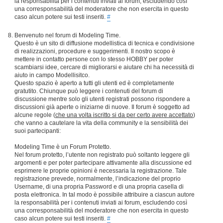
la responsabilità per i contenuti inviati ai forum, escludendo così
una corresponsabilità del moderatore che non esercita in questo
caso alcun potere sui testi inseriti.
#
Benvenuto nel forum di Modeling Time.
Questo è un sito di diffusione modellistica di tecnica e condivisione
di realizzazioni, procedure e suggerimenti. Il nostro scopo è
mettere in contatto persone con lo stesso HOBBY per poter
scambiarsi idee, cercare di migliorarsi e aiutare chi ha necessità di
aiuto in campo Modellisitco.
Questo spazio è aperto a tutti gli utenti ed è completamente
gratutito. Chiunque può leggere i contenuti del forum di
discussione mentre solo gli utenti registrati possono rispondere a
discussioni già aperte o iniziarne di nuove. Il forum è soggetto ad
alcune regole (
che una volta iscritto si da per certo avere accettato
)
che vanno a cautelare la vita della community e la sensibilità dei
suoi partecipanti:
Modeling Time è un Forum Protetto.
Nel forum protetto, l’utente non registrato può soltanto leggere gli
argomenti e per poter partecipare attivamente alla discussione ed
esprimere le proprie opinioni è necessaria la registrazione. Tale
registrazione prevede, normalmente, l’indicazione del proprio
Username, di una propria Password e di una propria casella di
posta elettronica. In tal modo è possibile attribuire a ciascun autore
la responsabilità per i contenuti inviati ai forum, escludendo così
una corresponsabilità del moderatore che non esercita in questo
caso alcun potere sui testi inseriti.
#