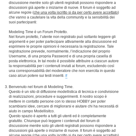
discussione mentre solo gli utenti registrati possono rispondere a
discussioni già aperte o iniziarne di nuove. Il forum è soggetto ad
alcune regole (
che una volta iscritto si da per certo avere accettato
)
che vanno a cautelare la vita della community e la sensibilità dei
suoi partecipanti:
Modeling Time è un Forum Protetto.
Nel forum protetto, l’utente non registrato può soltanto leggere gli
argomenti e per poter partecipare attivamente alla discussione ed
esprimere le proprie opinioni è necessaria la registrazione. Tale
registrazione prevede, normalmente, l’indicazione del proprio
Username, di una propria Password e di una propria casella di
posta elettronica. In tal modo è possibile attribuire a ciascun autore
la responsabilità per i contenuti inviati ai forum, escludendo così
una corresponsabilità del moderatore che non esercita in questo
caso alcun potere sui testi inseriti.
#
Benvenuto nel forum di Modeling Time.
Questo è un sito di diffusione modellistica di tecnica e condivisione
di realizzazioni, procedure e suggerimenti. Il nostro scopo è
mettere in contatto persone con lo stesso HOBBY per poter
scambiarsi idee, cercare di migliorarsi e aiutare chi ha necessità di
aiuto in campo Modellisitco.
Questo spazio è aperto a tutti gli utenti ed è completamente
gratutito. Chiunque può leggere i contenuti del forum di
discussione mentre solo gli utenti registrati possono rispondere a
discussioni già aperte o iniziarne di nuove. Il forum è soggetto ad
alcune regole (
che una volta iscritto si da per certo avere accettato
)