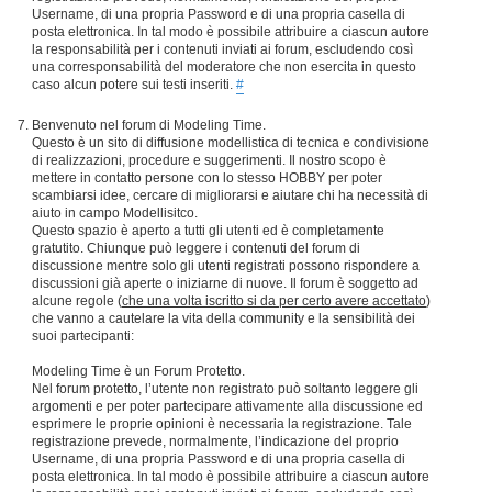
Username, di una propria Password e di una propria casella di
posta elettronica. In tal modo è possibile attribuire a ciascun autore
la responsabilità per i contenuti inviati ai forum, escludendo così
una corresponsabilità del moderatore che non esercita in questo
caso alcun potere sui testi inseriti.
#
Benvenuto nel forum di Modeling Time.
Questo è un sito di diffusione modellistica di tecnica e condivisione
di realizzazioni, procedure e suggerimenti. Il nostro scopo è
mettere in contatto persone con lo stesso HOBBY per poter
scambiarsi idee, cercare di migliorarsi e aiutare chi ha necessità di
aiuto in campo Modellisitco.
Questo spazio è aperto a tutti gli utenti ed è completamente
gratutito. Chiunque può leggere i contenuti del forum di
discussione mentre solo gli utenti registrati possono rispondere a
discussioni già aperte o iniziarne di nuove. Il forum è soggetto ad
alcune regole (
che una volta iscritto si da per certo avere accettato
)
che vanno a cautelare la vita della community e la sensibilità dei
suoi partecipanti:
Modeling Time è un Forum Protetto.
Nel forum protetto, l’utente non registrato può soltanto leggere gli
argomenti e per poter partecipare attivamente alla discussione ed
esprimere le proprie opinioni è necessaria la registrazione. Tale
registrazione prevede, normalmente, l’indicazione del proprio
Username, di una propria Password e di una propria casella di
posta elettronica. In tal modo è possibile attribuire a ciascun autore