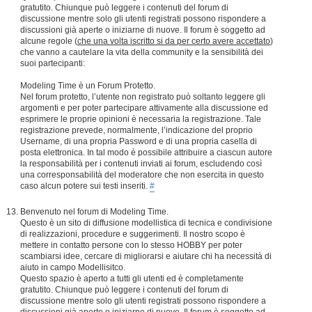
gratutito. Chiunque può leggere i contenuti del forum di
discussione mentre solo gli utenti registrati possono rispondere a
discussioni già aperte o iniziarne di nuove. Il forum è soggetto ad
alcune regole (
che una volta iscritto si da per certo avere accettato
)
che vanno a cautelare la vita della community e la sensibilità dei
suoi partecipanti:
Modeling Time è un Forum Protetto.
Nel forum protetto, l’utente non registrato può soltanto leggere gli
argomenti e per poter partecipare attivamente alla discussione ed
esprimere le proprie opinioni è necessaria la registrazione. Tale
registrazione prevede, normalmente, l’indicazione del proprio
Username, di una propria Password e di una propria casella di
posta elettronica. In tal modo è possibile attribuire a ciascun autore
la responsabilità per i contenuti inviati ai forum, escludendo così
una corresponsabilità del moderatore che non esercita in questo
caso alcun potere sui testi inseriti.
#
Benvenuto nel forum di Modeling Time.
Questo è un sito di diffusione modellistica di tecnica e condivisione
di realizzazioni, procedure e suggerimenti. Il nostro scopo è
mettere in contatto persone con lo stesso HOBBY per poter
scambiarsi idee, cercare di migliorarsi e aiutare chi ha necessità di
aiuto in campo Modellisitco.
Questo spazio è aperto a tutti gli utenti ed è completamente
gratutito. Chiunque può leggere i contenuti del forum di
discussione mentre solo gli utenti registrati possono rispondere a