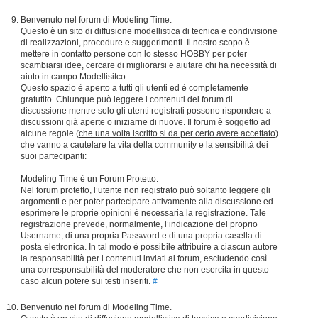
Benvenuto nel forum di Modeling Time.
Questo è un sito di diffusione modellistica di tecnica e condivisione
di realizzazioni, procedure e suggerimenti. Il nostro scopo è
mettere in contatto persone con lo stesso HOBBY per poter
scambiarsi idee, cercare di migliorarsi e aiutare chi ha necessità di
aiuto in campo Modellisitco.
Questo spazio è aperto a tutti gli utenti ed è completamente
gratutito. Chiunque può leggere i contenuti del forum di
discussione mentre solo gli utenti registrati possono rispondere a
discussioni già aperte o iniziarne di nuove. Il forum è soggetto ad
alcune regole (
che una volta iscritto si da per certo avere accettato
)
che vanno a cautelare la vita della community e la sensibilità dei
suoi partecipanti:
Modeling Time è un Forum Protetto.
Nel forum protetto, l’utente non registrato può soltanto leggere gli
argomenti e per poter partecipare attivamente alla discussione ed
esprimere le proprie opinioni è necessaria la registrazione. Tale
registrazione prevede, normalmente, l’indicazione del proprio
Username, di una propria Password e di una propria casella di
posta elettronica. In tal modo è possibile attribuire a ciascun autore
la responsabilità per i contenuti inviati ai forum, escludendo così
una corresponsabilità del moderatore che non esercita in questo
caso alcun potere sui testi inseriti.
#
Benvenuto nel forum di Modeling Time.