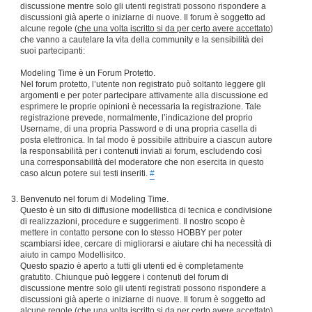
discussione mentre solo gli utenti registrati possono rispondere a
discussioni già aperte o iniziarne di nuove. Il forum è soggetto ad
alcune regole (
che una volta iscritto si da per certo avere accettato
)
che vanno a cautelare la vita della community e la sensibilità dei
suoi partecipanti:
Modeling Time è un Forum Protetto.
Nel forum protetto, l’utente non registrato può soltanto leggere gli
argomenti e per poter partecipare attivamente alla discussione ed
esprimere le proprie opinioni è necessaria la registrazione. Tale
registrazione prevede, normalmente, l’indicazione del proprio
Username, di una propria Password e di una propria casella di
posta elettronica. In tal modo è possibile attribuire a ciascun autore
la responsabilità per i contenuti inviati ai forum, escludendo così
una corresponsabilità del moderatore che non esercita in questo
caso alcun potere sui testi inseriti.
#
Benvenuto nel forum di Modeling Time.
Questo è un sito di diffusione modellistica di tecnica e condivisione
di realizzazioni, procedure e suggerimenti. Il nostro scopo è
mettere in contatto persone con lo stesso HOBBY per poter
scambiarsi idee, cercare di migliorarsi e aiutare chi ha necessità di
aiuto in campo Modellisitco.
Questo spazio è aperto a tutti gli utenti ed è completamente
gratutito. Chiunque può leggere i contenuti del forum di
discussione mentre solo gli utenti registrati possono rispondere a
discussioni già aperte o iniziarne di nuove. Il forum è soggetto ad
alcune regole (
che una volta iscritto si da per certo avere accettato
)