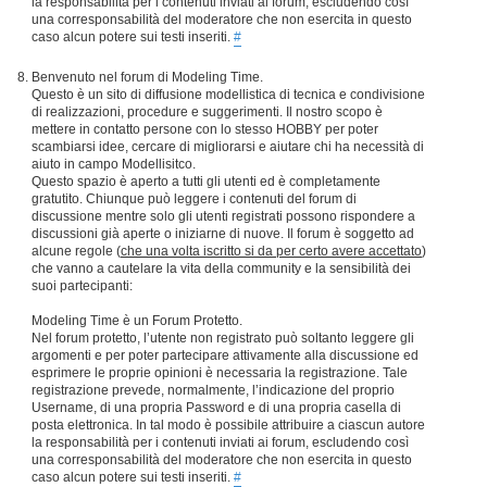
la responsabilità per i contenuti inviati ai forum, escludendo così
una corresponsabilità del moderatore che non esercita in questo
caso alcun potere sui testi inseriti.
#
Benvenuto nel forum di Modeling Time.
Questo è un sito di diffusione modellistica di tecnica e condivisione
di realizzazioni, procedure e suggerimenti. Il nostro scopo è
mettere in contatto persone con lo stesso HOBBY per poter
scambiarsi idee, cercare di migliorarsi e aiutare chi ha necessità di
aiuto in campo Modellisitco.
Questo spazio è aperto a tutti gli utenti ed è completamente
gratutito. Chiunque può leggere i contenuti del forum di
discussione mentre solo gli utenti registrati possono rispondere a
discussioni già aperte o iniziarne di nuove. Il forum è soggetto ad
alcune regole (
che una volta iscritto si da per certo avere accettato
)
che vanno a cautelare la vita della community e la sensibilità dei
suoi partecipanti:
Modeling Time è un Forum Protetto.
Nel forum protetto, l’utente non registrato può soltanto leggere gli
argomenti e per poter partecipare attivamente alla discussione ed
esprimere le proprie opinioni è necessaria la registrazione. Tale
registrazione prevede, normalmente, l’indicazione del proprio
Username, di una propria Password e di una propria casella di
posta elettronica. In tal modo è possibile attribuire a ciascun autore
la responsabilità per i contenuti inviati ai forum, escludendo così
una corresponsabilità del moderatore che non esercita in questo
caso alcun potere sui testi inseriti.
#