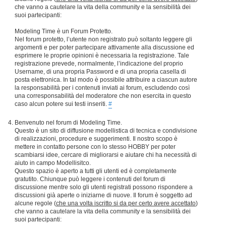
che vanno a cautelare la vita della community e la sensibilità dei
suoi partecipanti:
Modeling Time è un Forum Protetto.
Nel forum protetto, l’utente non registrato può soltanto leggere gli
argomenti e per poter partecipare attivamente alla discussione ed
esprimere le proprie opinioni è necessaria la registrazione. Tale
registrazione prevede, normalmente, l’indicazione del proprio
Username, di una propria Password e di una propria casella di
posta elettronica. In tal modo è possibile attribuire a ciascun autore
la responsabilità per i contenuti inviati ai forum, escludendo così
una corresponsabilità del moderatore che non esercita in questo
caso alcun potere sui testi inseriti.
#
Benvenuto nel forum di Modeling Time.
Questo è un sito di diffusione modellistica di tecnica e condivisione
di realizzazioni, procedure e suggerimenti. Il nostro scopo è
mettere in contatto persone con lo stesso HOBBY per poter
scambiarsi idee, cercare di migliorarsi e aiutare chi ha necessità di
aiuto in campo Modellisitco.
Questo spazio è aperto a tutti gli utenti ed è completamente
gratutito. Chiunque può leggere i contenuti del forum di
discussione mentre solo gli utenti registrati possono rispondere a
discussioni già aperte o iniziarne di nuove. Il forum è soggetto ad
alcune regole (
che una volta iscritto si da per certo avere accettato
)
che vanno a cautelare la vita della community e la sensibilità dei
suoi partecipanti: