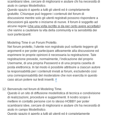
scambiarsi idee, cercare di migliorarsi e aiutare chi ha necessità di
aiuto in campo Modellisitco.
Questo spazio è aperto a tutti gli utenti ed è completamente
gratutito. Chiunque può leggere i contenuti del forum di
discussione mentre solo gli utenti registrati possono rispondere a
discussioni già aperte o iniziarne di nuove. Il forum è soggetto ad
alcune regole (
che una volta iscritto si da per certo avere accettato
)
che vanno a cautelare la vita della community e la sensibilità dei
suoi partecipanti:
Modeling Time è un Forum Protetto.
Nel forum protetto, l’utente non registrato può soltanto leggere gli
argomenti e per poter partecipare attivamente alla discussione ed
esprimere le proprie opinioni è necessaria la registrazione. Tale
registrazione prevede, normalmente, l’indicazione del proprio
Username, di una propria Password e di una propria casella di
posta elettronica. In tal modo è possibile attribuire a ciascun autore
la responsabilità per i contenuti inviati ai forum, escludendo così
una corresponsabilità del moderatore che non esercita in questo
caso alcun potere sui testi inseriti.
#
Benvenuto nel forum di Modeling Time.
Questo è un sito di diffusione modellistica di tecnica e condivisione
di realizzazioni, procedure e suggerimenti. Il nostro scopo è
mettere in contatto persone con lo stesso HOBBY per poter
scambiarsi idee, cercare di migliorarsi e aiutare chi ha necessità di
aiuto in campo Modellisitco.
Questo spazio è aperto a tutti gli utenti ed è completamente