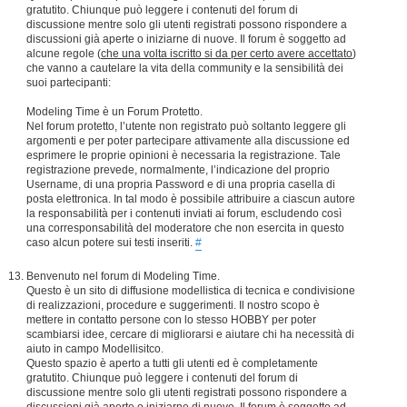
gratutito. Chiunque può leggere i contenuti del forum di
discussione mentre solo gli utenti registrati possono rispondere a
discussioni già aperte o iniziarne di nuove. Il forum è soggetto ad
alcune regole (
che una volta iscritto si da per certo avere accettato
)
che vanno a cautelare la vita della community e la sensibilità dei
suoi partecipanti:
Modeling Time è un Forum Protetto.
Nel forum protetto, l’utente non registrato può soltanto leggere gli
argomenti e per poter partecipare attivamente alla discussione ed
esprimere le proprie opinioni è necessaria la registrazione. Tale
registrazione prevede, normalmente, l’indicazione del proprio
Username, di una propria Password e di una propria casella di
posta elettronica. In tal modo è possibile attribuire a ciascun autore
la responsabilità per i contenuti inviati ai forum, escludendo così
una corresponsabilità del moderatore che non esercita in questo
caso alcun potere sui testi inseriti.
#
Benvenuto nel forum di Modeling Time.
Questo è un sito di diffusione modellistica di tecnica e condivisione
di realizzazioni, procedure e suggerimenti. Il nostro scopo è
mettere in contatto persone con lo stesso HOBBY per poter
scambiarsi idee, cercare di migliorarsi e aiutare chi ha necessità di
aiuto in campo Modellisitco.
Questo spazio è aperto a tutti gli utenti ed è completamente
gratutito. Chiunque può leggere i contenuti del forum di
discussione mentre solo gli utenti registrati possono rispondere a