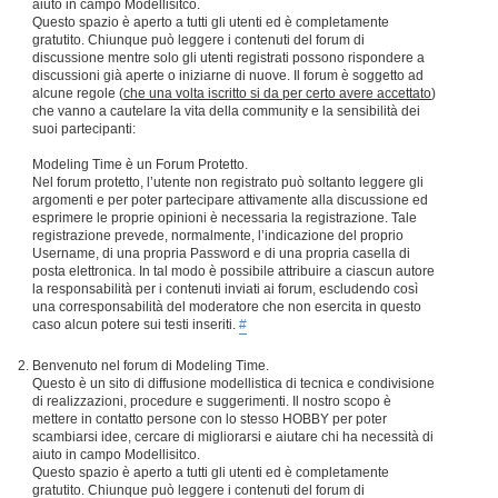
aiuto in campo Modellisitco.
Questo spazio è aperto a tutti gli utenti ed è completamente
gratutito. Chiunque può leggere i contenuti del forum di
discussione mentre solo gli utenti registrati possono rispondere a
discussioni già aperte o iniziarne di nuove. Il forum è soggetto ad
alcune regole (
che una volta iscritto si da per certo avere accettato
)
che vanno a cautelare la vita della community e la sensibilità dei
suoi partecipanti:
Modeling Time è un Forum Protetto.
Nel forum protetto, l’utente non registrato può soltanto leggere gli
argomenti e per poter partecipare attivamente alla discussione ed
esprimere le proprie opinioni è necessaria la registrazione. Tale
registrazione prevede, normalmente, l’indicazione del proprio
Username, di una propria Password e di una propria casella di
posta elettronica. In tal modo è possibile attribuire a ciascun autore
la responsabilità per i contenuti inviati ai forum, escludendo così
una corresponsabilità del moderatore che non esercita in questo
caso alcun potere sui testi inseriti.
#
Benvenuto nel forum di Modeling Time.
Questo è un sito di diffusione modellistica di tecnica e condivisione
di realizzazioni, procedure e suggerimenti. Il nostro scopo è
mettere in contatto persone con lo stesso HOBBY per poter
scambiarsi idee, cercare di migliorarsi e aiutare chi ha necessità di
aiuto in campo Modellisitco.
Questo spazio è aperto a tutti gli utenti ed è completamente
gratutito. Chiunque può leggere i contenuti del forum di