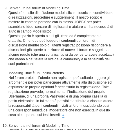
Benvenuto nel forum di Modeling Time.
Questo è un sito di diffusione modellistica di tecnica e condivisione
di realizzazioni, procedure e suggerimenti. Il nostro scopo è
mettere in contatto persone con lo stesso HOBBY per poter
scambiarsi idee, cercare di migliorarsi e aiutare chi ha necessità di
aiuto in campo Modellisitco.
Questo spazio è aperto a tutti gli utenti ed è completamente
gratutito. Chiunque può leggere i contenuti del forum di
discussione mentre solo gli utenti registrati possono rispondere a
discussioni già aperte o iniziarne di nuove. Il forum è soggetto ad
alcune regole (
che una volta iscritto si da per certo avere accettato
)
che vanno a cautelare la vita della community e la sensibilità dei
suoi partecipanti:
Modeling Time è un Forum Protetto.
Nel forum protetto, l’utente non registrato può soltanto leggere gli
argomenti e per poter partecipare attivamente alla discussione ed
esprimere le proprie opinioni è necessaria la registrazione. Tale
registrazione prevede, normalmente, l’indicazione del proprio
Username, di una propria Password e di una propria casella di
posta elettronica. In tal modo è possibile attribuire a ciascun autore
la responsabilità per i contenuti inviati ai forum, escludendo così
una corresponsabilità del moderatore che non esercita in questo
caso alcun potere sui testi inseriti.
#
Benvenuto nel forum di Modeling Time.