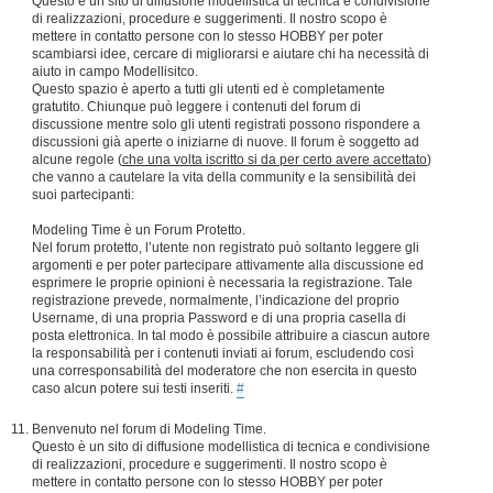
Questo è un sito di diffusione modellistica di tecnica e condivisione
di realizzazioni, procedure e suggerimenti. Il nostro scopo è
mettere in contatto persone con lo stesso HOBBY per poter
scambiarsi idee, cercare di migliorarsi e aiutare chi ha necessità di
aiuto in campo Modellisitco.
Questo spazio è aperto a tutti gli utenti ed è completamente
gratutito. Chiunque può leggere i contenuti del forum di
discussione mentre solo gli utenti registrati possono rispondere a
discussioni già aperte o iniziarne di nuove. Il forum è soggetto ad
alcune regole (
che una volta iscritto si da per certo avere accettato
)
che vanno a cautelare la vita della community e la sensibilità dei
suoi partecipanti:
Modeling Time è un Forum Protetto.
Nel forum protetto, l’utente non registrato può soltanto leggere gli
argomenti e per poter partecipare attivamente alla discussione ed
esprimere le proprie opinioni è necessaria la registrazione. Tale
registrazione prevede, normalmente, l’indicazione del proprio
Username, di una propria Password e di una propria casella di
posta elettronica. In tal modo è possibile attribuire a ciascun autore
la responsabilità per i contenuti inviati ai forum, escludendo così
una corresponsabilità del moderatore che non esercita in questo
caso alcun potere sui testi inseriti.
#
Benvenuto nel forum di Modeling Time.
Questo è un sito di diffusione modellistica di tecnica e condivisione
di realizzazioni, procedure e suggerimenti. Il nostro scopo è
mettere in contatto persone con lo stesso HOBBY per poter