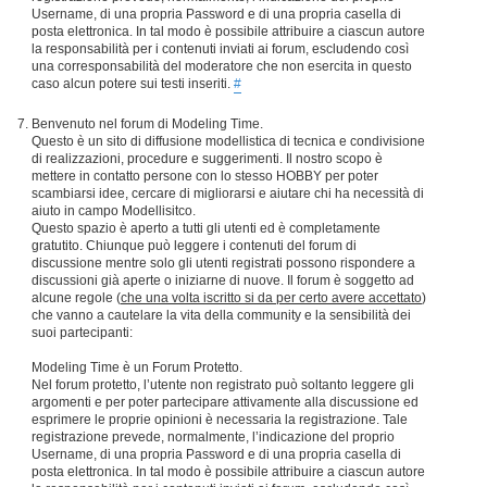
Username, di una propria Password e di una propria casella di
posta elettronica. In tal modo è possibile attribuire a ciascun autore
la responsabilità per i contenuti inviati ai forum, escludendo così
una corresponsabilità del moderatore che non esercita in questo
caso alcun potere sui testi inseriti.
#
Benvenuto nel forum di Modeling Time.
Questo è un sito di diffusione modellistica di tecnica e condivisione
di realizzazioni, procedure e suggerimenti. Il nostro scopo è
mettere in contatto persone con lo stesso HOBBY per poter
scambiarsi idee, cercare di migliorarsi e aiutare chi ha necessità di
aiuto in campo Modellisitco.
Questo spazio è aperto a tutti gli utenti ed è completamente
gratutito. Chiunque può leggere i contenuti del forum di
discussione mentre solo gli utenti registrati possono rispondere a
discussioni già aperte o iniziarne di nuove. Il forum è soggetto ad
alcune regole (
che una volta iscritto si da per certo avere accettato
)
che vanno a cautelare la vita della community e la sensibilità dei
suoi partecipanti:
Modeling Time è un Forum Protetto.
Nel forum protetto, l’utente non registrato può soltanto leggere gli
argomenti e per poter partecipare attivamente alla discussione ed
esprimere le proprie opinioni è necessaria la registrazione. Tale
registrazione prevede, normalmente, l’indicazione del proprio
Username, di una propria Password e di una propria casella di
posta elettronica. In tal modo è possibile attribuire a ciascun autore