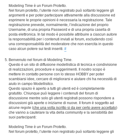
Modeling Time è un Forum Protetto.
Nel forum protetto, l’utente non registrato può soltanto leggere gli
argomenti e per poter partecipare attivamente alla discussione ed
esprimere le proprie opinioni è necessaria la registrazione. Tale
registrazione prevede, normalmente, l’indicazione del proprio
Username, di una propria Password e di una propria casella di
posta elettronica. In tal modo è possibile attribuire a ciascun autore
la responsabilità per i contenuti inviati ai forum, escludendo così
una corresponsabilità del moderatore che non esercita in questo
caso alcun potere sui testi inseriti.
#
Benvenuto nel forum di Modeling Time.
Questo è un sito di diffusione modellistica di tecnica e condivisione
di realizzazioni, procedure e suggerimenti. Il nostro scopo è
mettere in contatto persone con lo stesso HOBBY per poter
scambiarsi idee, cercare di migliorarsi e aiutare chi ha necessità di
aiuto in campo Modellisitco.
Questo spazio è aperto a tutti gli utenti ed è completamente
gratutito. Chiunque può leggere i contenuti del forum di
discussione mentre solo gli utenti registrati possono rispondere a
discussioni già aperte o iniziarne di nuove. Il forum è soggetto ad
alcune regole (
che una volta iscritto si da per certo avere accettato
)
che vanno a cautelare la vita della community e la sensibilità dei
suoi partecipanti:
Modeling Time è un Forum Protetto.
Nel forum protetto, l’utente non registrato può soltanto leggere gli