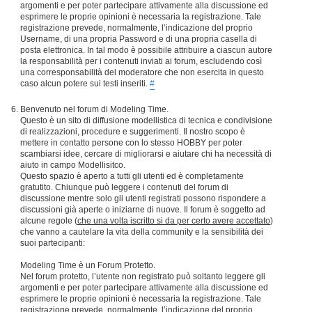
argomenti e per poter partecipare attivamente alla discussione ed
esprimere le proprie opinioni è necessaria la registrazione. Tale
registrazione prevede, normalmente, l’indicazione del proprio
Username, di una propria Password e di una propria casella di
posta elettronica. In tal modo è possibile attribuire a ciascun autore
la responsabilità per i contenuti inviati ai forum, escludendo così
una corresponsabilità del moderatore che non esercita in questo
caso alcun potere sui testi inseriti.
#
Benvenuto nel forum di Modeling Time.
Questo è un sito di diffusione modellistica di tecnica e condivisione
di realizzazioni, procedure e suggerimenti. Il nostro scopo è
mettere in contatto persone con lo stesso HOBBY per poter
scambiarsi idee, cercare di migliorarsi e aiutare chi ha necessità di
aiuto in campo Modellisitco.
Questo spazio è aperto a tutti gli utenti ed è completamente
gratutito. Chiunque può leggere i contenuti del forum di
discussione mentre solo gli utenti registrati possono rispondere a
discussioni già aperte o iniziarne di nuove. Il forum è soggetto ad
alcune regole (
che una volta iscritto si da per certo avere accettato
)
che vanno a cautelare la vita della community e la sensibilità dei
suoi partecipanti:
Modeling Time è un Forum Protetto.
Nel forum protetto, l’utente non registrato può soltanto leggere gli
argomenti e per poter partecipare attivamente alla discussione ed
esprimere le proprie opinioni è necessaria la registrazione. Tale
registrazione prevede, normalmente, l’indicazione del proprio