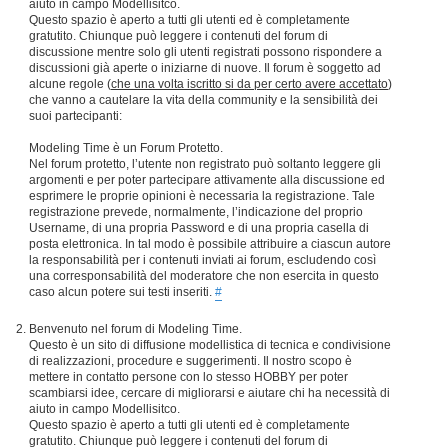
aiuto in campo Modellisitco.
Questo spazio è aperto a tutti gli utenti ed è completamente
gratutito. Chiunque può leggere i contenuti del forum di
discussione mentre solo gli utenti registrati possono rispondere a
discussioni già aperte o iniziarne di nuove. Il forum è soggetto ad
alcune regole (
che una volta iscritto si da per certo avere accettato
)
che vanno a cautelare la vita della community e la sensibilità dei
suoi partecipanti:
Modeling Time è un Forum Protetto.
Nel forum protetto, l’utente non registrato può soltanto leggere gli
argomenti e per poter partecipare attivamente alla discussione ed
esprimere le proprie opinioni è necessaria la registrazione. Tale
registrazione prevede, normalmente, l’indicazione del proprio
Username, di una propria Password e di una propria casella di
posta elettronica. In tal modo è possibile attribuire a ciascun autore
la responsabilità per i contenuti inviati ai forum, escludendo così
una corresponsabilità del moderatore che non esercita in questo
caso alcun potere sui testi inseriti.
#
Benvenuto nel forum di Modeling Time.
Questo è un sito di diffusione modellistica di tecnica e condivisione
di realizzazioni, procedure e suggerimenti. Il nostro scopo è
mettere in contatto persone con lo stesso HOBBY per poter
scambiarsi idee, cercare di migliorarsi e aiutare chi ha necessità di
aiuto in campo Modellisitco.
Questo spazio è aperto a tutti gli utenti ed è completamente
gratutito. Chiunque può leggere i contenuti del forum di