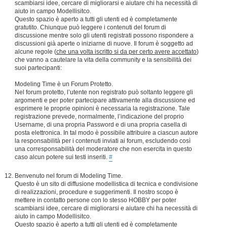
scambiarsi idee, cercare di migliorarsi e aiutare chi ha necessità di
aiuto in campo Modellisitco.
Questo spazio è aperto a tutti gli utenti ed è completamente
gratutito. Chiunque può leggere i contenuti del forum di
discussione mentre solo gli utenti registrati possono rispondere a
discussioni già aperte o iniziarne di nuove. Il forum è soggetto ad
alcune regole (
che una volta iscritto si da per certo avere accettato
)
che vanno a cautelare la vita della community e la sensibilità dei
suoi partecipanti:
Modeling Time è un Forum Protetto.
Nel forum protetto, l’utente non registrato può soltanto leggere gli
argomenti e per poter partecipare attivamente alla discussione ed
esprimere le proprie opinioni è necessaria la registrazione. Tale
registrazione prevede, normalmente, l’indicazione del proprio
Username, di una propria Password e di una propria casella di
posta elettronica. In tal modo è possibile attribuire a ciascun autore
la responsabilità per i contenuti inviati ai forum, escludendo così
una corresponsabilità del moderatore che non esercita in questo
caso alcun potere sui testi inseriti.
#
Benvenuto nel forum di Modeling Time.
Questo è un sito di diffusione modellistica di tecnica e condivisione
di realizzazioni, procedure e suggerimenti. Il nostro scopo è
mettere in contatto persone con lo stesso HOBBY per poter
scambiarsi idee, cercare di migliorarsi e aiutare chi ha necessità di
aiuto in campo Modellisitco.
Questo spazio è aperto a tutti gli utenti ed è completamente