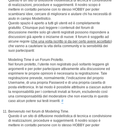
Questo è un sito di diffusione modellistica di tecnica e condivisione
di realizzazioni, procedure e suggerimenti. Il nostro scopo è
mettere in contatto persone con lo stesso HOBBY per poter
scambiarsi idee, cercare di migliorarsi e aiutare chi ha necessità di
aiuto in campo Modellisitco.
Questo spazio è aperto a tutti gli utenti ed è completamente
gratutito. Chiunque può leggere i contenuti del forum di
discussione mentre solo gli utenti registrati possono rispondere a
discussioni già aperte o iniziarne di nuove. Il forum è soggetto ad
alcune regole (
che una volta iscritto si da per certo avere accettato
)
che vanno a cautelare la vita della community e la sensibilità dei
suoi partecipanti:
Modeling Time è un Forum Protetto.
Nel forum protetto, l’utente non registrato può soltanto leggere gli
argomenti e per poter partecipare attivamente alla discussione ed
esprimere le proprie opinioni è necessaria la registrazione. Tale
registrazione prevede, normalmente, l’indicazione del proprio
Username, di una propria Password e di una propria casella di
posta elettronica. In tal modo è possibile attribuire a ciascun autore
la responsabilità per i contenuti inviati ai forum, escludendo così
una corresponsabilità del moderatore che non esercita in questo
caso alcun potere sui testi inseriti.
#
Benvenuto nel forum di Modeling Time.
Questo è un sito di diffusione modellistica di tecnica e condivisione
di realizzazioni, procedure e suggerimenti. Il nostro scopo è
mettere in contatto persone con lo stesso HOBBY per poter