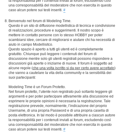
la responsabilità per i contenuti inviati ai forum, escludendo così
una corresponsabilità del moderatore che non esercita in questo
caso alcun potere sui testi inseriti.
#
Benvenuto nel forum di Modeling Time.
Questo è un sito di diffusione modellistica di tecnica e condivisione
di realizzazioni, procedure e suggerimenti. Il nostro scopo è
mettere in contatto persone con lo stesso HOBBY per poter
scambiarsi idee, cercare di migliorarsi e aiutare chi ha necessità di
aiuto in campo Modellisitco.
Questo spazio è aperto a tutti gli utenti ed è completamente
gratutito. Chiunque può leggere i contenuti del forum di
discussione mentre solo gli utenti registrati possono rispondere a
discussioni già aperte o iniziarne di nuove. Il forum è soggetto ad
alcune regole (
che una volta iscritto si da per certo avere accettato
)
che vanno a cautelare la vita della community e la sensibilità dei
suoi partecipanti:
Modeling Time è un Forum Protetto.
Nel forum protetto, l’utente non registrato può soltanto leggere gli
argomenti e per poter partecipare attivamente alla discussione ed
esprimere le proprie opinioni è necessaria la registrazione. Tale
registrazione prevede, normalmente, l’indicazione del proprio
Username, di una propria Password e di una propria casella di
posta elettronica. In tal modo è possibile attribuire a ciascun autore
la responsabilità per i contenuti inviati ai forum, escludendo così
una corresponsabilità del moderatore che non esercita in questo
caso alcun potere sui testi inseriti.
#