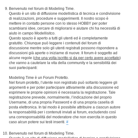
Benvenuto nel forum di Modeling Time.
Questo è un sito di diffusione modellistica di tecnica e condivisione
di realizzazioni, procedure e suggerimenti. Il nostro scopo è
mettere in contatto persone con lo stesso HOBBY per poter
scambiarsi idee, cercare di migliorarsi e aiutare chi ha necessità di
aiuto in campo Modellisitco.
Questo spazio è aperto a tutti gli utenti ed è completamente
gratutito. Chiunque può leggere i contenuti del forum di
discussione mentre solo gli utenti registrati possono rispondere a
discussioni già aperte o iniziarne di nuove. Il forum è soggetto ad
alcune regole (
che una volta iscritto si da per certo avere accettato
)
che vanno a cautelare la vita della community e la sensibilità dei
suoi partecipanti:
Modeling Time è un Forum Protetto.
Nel forum protetto, l’utente non registrato può soltanto leggere gli
argomenti e per poter partecipare attivamente alla discussione ed
esprimere le proprie opinioni è necessaria la registrazione. Tale
registrazione prevede, normalmente, l’indicazione del proprio
Username, di una propria Password e di una propria casella di
posta elettronica. In tal modo è possibile attribuire a ciascun autore
la responsabilità per i contenuti inviati ai forum, escludendo così
una corresponsabilità del moderatore che non esercita in questo
caso alcun potere sui testi inseriti.
#
Benvenuto nel forum di Modeling Time.