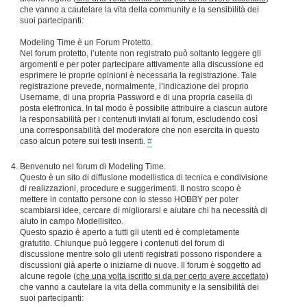
che vanno a cautelare la vita della community e la sensibilità dei
suoi partecipanti:
Modeling Time è un Forum Protetto.
Nel forum protetto, l’utente non registrato può soltanto leggere gli
argomenti e per poter partecipare attivamente alla discussione ed
esprimere le proprie opinioni è necessaria la registrazione. Tale
registrazione prevede, normalmente, l’indicazione del proprio
Username, di una propria Password e di una propria casella di
posta elettronica. In tal modo è possibile attribuire a ciascun autore
la responsabilità per i contenuti inviati ai forum, escludendo così
una corresponsabilità del moderatore che non esercita in questo
caso alcun potere sui testi inseriti.
#
Benvenuto nel forum di Modeling Time.
Questo è un sito di diffusione modellistica di tecnica e condivisione
di realizzazioni, procedure e suggerimenti. Il nostro scopo è
mettere in contatto persone con lo stesso HOBBY per poter
scambiarsi idee, cercare di migliorarsi e aiutare chi ha necessità di
aiuto in campo Modellisitco.
Questo spazio è aperto a tutti gli utenti ed è completamente
gratutito. Chiunque può leggere i contenuti del forum di
discussione mentre solo gli utenti registrati possono rispondere a
discussioni già aperte o iniziarne di nuove. Il forum è soggetto ad
alcune regole (
che una volta iscritto si da per certo avere accettato
)
che vanno a cautelare la vita della community e la sensibilità dei
suoi partecipanti: