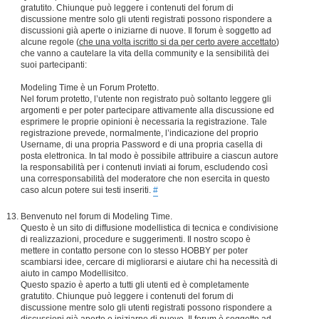
gratutito. Chiunque può leggere i contenuti del forum di
discussione mentre solo gli utenti registrati possono rispondere a
discussioni già aperte o iniziarne di nuove. Il forum è soggetto ad
alcune regole (
che una volta iscritto si da per certo avere accettato
)
che vanno a cautelare la vita della community e la sensibilità dei
suoi partecipanti:
Modeling Time è un Forum Protetto.
Nel forum protetto, l’utente non registrato può soltanto leggere gli
argomenti e per poter partecipare attivamente alla discussione ed
esprimere le proprie opinioni è necessaria la registrazione. Tale
registrazione prevede, normalmente, l’indicazione del proprio
Username, di una propria Password e di una propria casella di
posta elettronica. In tal modo è possibile attribuire a ciascun autore
la responsabilità per i contenuti inviati ai forum, escludendo così
una corresponsabilità del moderatore che non esercita in questo
caso alcun potere sui testi inseriti.
#
Benvenuto nel forum di Modeling Time.
Questo è un sito di diffusione modellistica di tecnica e condivisione
di realizzazioni, procedure e suggerimenti. Il nostro scopo è
mettere in contatto persone con lo stesso HOBBY per poter
scambiarsi idee, cercare di migliorarsi e aiutare chi ha necessità di
aiuto in campo Modellisitco.
Questo spazio è aperto a tutti gli utenti ed è completamente
gratutito. Chiunque può leggere i contenuti del forum di
discussione mentre solo gli utenti registrati possono rispondere a