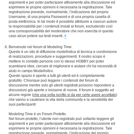
argomenti e per poter partecipare attivamente alla discussione ed
esprimere le proprie opinioni è necessaria la registrazione. Tale
registrazione prevede, normalmente, l’indicazione del proprio
Username, di una propria Password e di una propria casella di
posta elettronica. In tal modo è possibile attribuire a ciascun autore
la responsabilità per i contenuti inviati ai forum, escludendo così
una corresponsabilità del moderatore che non esercita in questo
caso alcun potere sui testi inseriti.
#
Benvenuto nel forum di Modeling Time.
Questo è un sito di diffusione modellistica di tecnica e condivisione
di realizzazioni, procedure e suggerimenti. Il nostro scopo è
mettere in contatto persone con lo stesso HOBBY per poter
scambiarsi idee, cercare di migliorarsi e aiutare chi ha necessità di
aiuto in campo Modellisitco.
Questo spazio è aperto a tutti gli utenti ed è completamente
gratutito. Chiunque può leggere i contenuti del forum di
discussione mentre solo gli utenti registrati possono rispondere a
discussioni già aperte o iniziarne di nuove. Il forum è soggetto ad
alcune regole (
che una volta iscritto si da per certo avere accettato
)
che vanno a cautelare la vita della community e la sensibilità dei
suoi partecipanti:
Modeling Time è un Forum Protetto.
Nel forum protetto, l’utente non registrato può soltanto leggere gli
argomenti e per poter partecipare attivamente alla discussione ed
esprimere le proprie opinioni è necessaria la registrazione. Tale
registrazione prevede, normalmente, l’indicazione del proprio