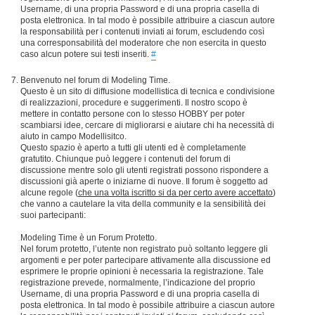
Username, di una propria Password e di una propria casella di
posta elettronica. In tal modo è possibile attribuire a ciascun autore
la responsabilità per i contenuti inviati ai forum, escludendo così
una corresponsabilità del moderatore che non esercita in questo
caso alcun potere sui testi inseriti.
#
Benvenuto nel forum di Modeling Time.
Questo è un sito di diffusione modellistica di tecnica e condivisione
di realizzazioni, procedure e suggerimenti. Il nostro scopo è
mettere in contatto persone con lo stesso HOBBY per poter
scambiarsi idee, cercare di migliorarsi e aiutare chi ha necessità di
aiuto in campo Modellisitco.
Questo spazio è aperto a tutti gli utenti ed è completamente
gratutito. Chiunque può leggere i contenuti del forum di
discussione mentre solo gli utenti registrati possono rispondere a
discussioni già aperte o iniziarne di nuove. Il forum è soggetto ad
alcune regole (
che una volta iscritto si da per certo avere accettato
)
che vanno a cautelare la vita della community e la sensibilità dei
suoi partecipanti:
Modeling Time è un Forum Protetto.
Nel forum protetto, l’utente non registrato può soltanto leggere gli
argomenti e per poter partecipare attivamente alla discussione ed
esprimere le proprie opinioni è necessaria la registrazione. Tale
registrazione prevede, normalmente, l’indicazione del proprio
Username, di una propria Password e di una propria casella di
posta elettronica. In tal modo è possibile attribuire a ciascun autore