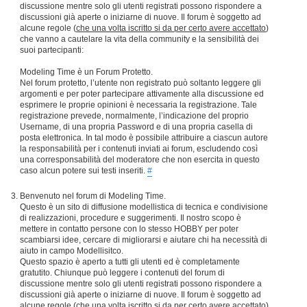
discussione mentre solo gli utenti registrati possono rispondere a
discussioni già aperte o iniziarne di nuove. Il forum è soggetto ad
alcune regole (
che una volta iscritto si da per certo avere accettato
)
che vanno a cautelare la vita della community e la sensibilità dei
suoi partecipanti:
Modeling Time è un Forum Protetto.
Nel forum protetto, l’utente non registrato può soltanto leggere gli
argomenti e per poter partecipare attivamente alla discussione ed
esprimere le proprie opinioni è necessaria la registrazione. Tale
registrazione prevede, normalmente, l’indicazione del proprio
Username, di una propria Password e di una propria casella di
posta elettronica. In tal modo è possibile attribuire a ciascun autore
la responsabilità per i contenuti inviati ai forum, escludendo così
una corresponsabilità del moderatore che non esercita in questo
caso alcun potere sui testi inseriti.
#
Benvenuto nel forum di Modeling Time.
Questo è un sito di diffusione modellistica di tecnica e condivisione
di realizzazioni, procedure e suggerimenti. Il nostro scopo è
mettere in contatto persone con lo stesso HOBBY per poter
scambiarsi idee, cercare di migliorarsi e aiutare chi ha necessità di
aiuto in campo Modellisitco.
Questo spazio è aperto a tutti gli utenti ed è completamente
gratutito. Chiunque può leggere i contenuti del forum di
discussione mentre solo gli utenti registrati possono rispondere a
discussioni già aperte o iniziarne di nuove. Il forum è soggetto ad
alcune regole (
che una volta iscritto si da per certo avere accettato
)