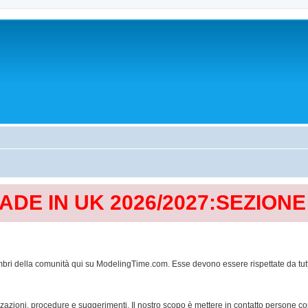
MADE IN UK 2026/2027:SEZION
mbri della comunità qui su ModelingTime.com. Esse devono essere rispettate da tutti al
lizzazioni, procedure e suggerimenti. Il nostro scopo è mettere in contatto persone 