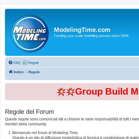
ModelingTime.com
Feeding your scale modelling passion since 2008!
FAQ
Regole
Indice
Regole
Group Build 
Regole del Forum
Queste regole sono comunicati atti a chiarire le varie responsabilità di tutti i me
membri della community.
Benvenuto nel forum di Modeling Time.
Questo è un sito di diffusione modellistica di tecnica e condivisione di rea