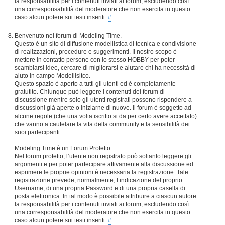
la responsabilità per i contenuti inviati ai forum, escludendo così
una corresponsabilità del moderatore che non esercita in questo
caso alcun potere sui testi inseriti.
#
Benvenuto nel forum di Modeling Time.
Questo è un sito di diffusione modellistica di tecnica e condivisione
di realizzazioni, procedure e suggerimenti. Il nostro scopo è
mettere in contatto persone con lo stesso HOBBY per poter
scambiarsi idee, cercare di migliorarsi e aiutare chi ha necessità di
aiuto in campo Modellisitco.
Questo spazio è aperto a tutti gli utenti ed è completamente
gratutito. Chiunque può leggere i contenuti del forum di
discussione mentre solo gli utenti registrati possono rispondere a
discussioni già aperte o iniziarne di nuove. Il forum è soggetto ad
alcune regole (
che una volta iscritto si da per certo avere accettato
)
che vanno a cautelare la vita della community e la sensibilità dei
suoi partecipanti:
Modeling Time è un Forum Protetto.
Nel forum protetto, l’utente non registrato può soltanto leggere gli
argomenti e per poter partecipare attivamente alla discussione ed
esprimere le proprie opinioni è necessaria la registrazione. Tale
registrazione prevede, normalmente, l’indicazione del proprio
Username, di una propria Password e di una propria casella di
posta elettronica. In tal modo è possibile attribuire a ciascun autore
la responsabilità per i contenuti inviati ai forum, escludendo così
una corresponsabilità del moderatore che non esercita in questo
caso alcun potere sui testi inseriti.
#