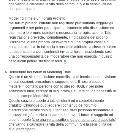
che vanno a cautelare la vita della community e la sensibilità dei
suoi partecipanti:
Modeling Time è un Forum Protetto.
Nel forum protetto, l’utente non registrato può soltanto leggere gli
argomenti e per poter partecipare attivamente alla discussione ed
esprimere le proprie opinioni è necessaria la registrazione. Tale
registrazione prevede, normalmente, l’indicazione del proprio
Username, di una propria Password e di una propria casella di
posta elettronica. In tal modo è possibile attribuire a ciascun autore
la responsabilità per i contenuti inviati ai forum, escludendo così
una corresponsabilità del moderatore che non esercita in questo
caso alcun potere sui testi inseriti.
#
Benvenuto nel forum di Modeling Time.
Questo è un sito di diffusione modellistica di tecnica e condivisione
di realizzazioni, procedure e suggerimenti. Il nostro scopo è
mettere in contatto persone con lo stesso HOBBY per poter
scambiarsi idee, cercare di migliorarsi e aiutare chi ha necessità di
aiuto in campo Modellisitco.
Questo spazio è aperto a tutti gli utenti ed è completamente
gratutito. Chiunque può leggere i contenuti del forum di
discussione mentre solo gli utenti registrati possono rispondere a
discussioni già aperte o iniziarne di nuove. Il forum è soggetto ad
alcune regole (
che una volta iscritto si da per certo avere accettato
)
che vanno a cautelare la vita della community e la sensibilità dei
suoi partecipanti: