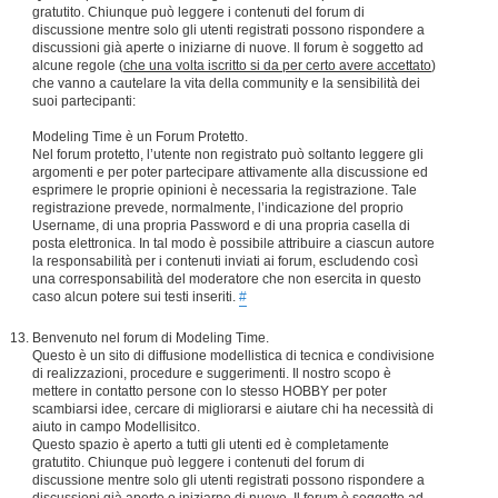
gratutito. Chiunque può leggere i contenuti del forum di
discussione mentre solo gli utenti registrati possono rispondere a
discussioni già aperte o iniziarne di nuove. Il forum è soggetto ad
alcune regole (
che una volta iscritto si da per certo avere accettato
)
che vanno a cautelare la vita della community e la sensibilità dei
suoi partecipanti:
Modeling Time è un Forum Protetto.
Nel forum protetto, l’utente non registrato può soltanto leggere gli
argomenti e per poter partecipare attivamente alla discussione ed
esprimere le proprie opinioni è necessaria la registrazione. Tale
registrazione prevede, normalmente, l’indicazione del proprio
Username, di una propria Password e di una propria casella di
posta elettronica. In tal modo è possibile attribuire a ciascun autore
la responsabilità per i contenuti inviati ai forum, escludendo così
una corresponsabilità del moderatore che non esercita in questo
caso alcun potere sui testi inseriti.
#
Benvenuto nel forum di Modeling Time.
Questo è un sito di diffusione modellistica di tecnica e condivisione
di realizzazioni, procedure e suggerimenti. Il nostro scopo è
mettere in contatto persone con lo stesso HOBBY per poter
scambiarsi idee, cercare di migliorarsi e aiutare chi ha necessità di
aiuto in campo Modellisitco.
Questo spazio è aperto a tutti gli utenti ed è completamente
gratutito. Chiunque può leggere i contenuti del forum di
discussione mentre solo gli utenti registrati possono rispondere a