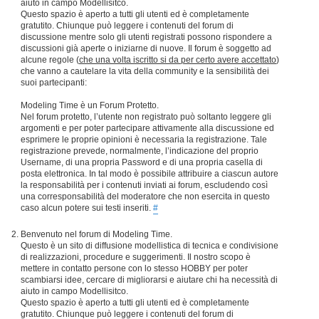
aiuto in campo Modellisitco.
Questo spazio è aperto a tutti gli utenti ed è completamente
gratutito. Chiunque può leggere i contenuti del forum di
discussione mentre solo gli utenti registrati possono rispondere a
discussioni già aperte o iniziarne di nuove. Il forum è soggetto ad
alcune regole (
che una volta iscritto si da per certo avere accettato
)
che vanno a cautelare la vita della community e la sensibilità dei
suoi partecipanti:
Modeling Time è un Forum Protetto.
Nel forum protetto, l’utente non registrato può soltanto leggere gli
argomenti e per poter partecipare attivamente alla discussione ed
esprimere le proprie opinioni è necessaria la registrazione. Tale
registrazione prevede, normalmente, l’indicazione del proprio
Username, di una propria Password e di una propria casella di
posta elettronica. In tal modo è possibile attribuire a ciascun autore
la responsabilità per i contenuti inviati ai forum, escludendo così
una corresponsabilità del moderatore che non esercita in questo
caso alcun potere sui testi inseriti.
#
Benvenuto nel forum di Modeling Time.
Questo è un sito di diffusione modellistica di tecnica e condivisione
di realizzazioni, procedure e suggerimenti. Il nostro scopo è
mettere in contatto persone con lo stesso HOBBY per poter
scambiarsi idee, cercare di migliorarsi e aiutare chi ha necessità di
aiuto in campo Modellisitco.
Questo spazio è aperto a tutti gli utenti ed è completamente
gratutito. Chiunque può leggere i contenuti del forum di