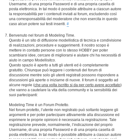
Username, di una propria Password e di una propria casella di
posta elettronica. In tal modo è possibile attribuire a ciascun autore
la responsabilità per i contenuti inviati ai forum, escludendo così
una corresponsabilità del moderatore che non esercita in questo
caso alcun potere sui testi inseriti.
#
Benvenuto nel forum di Modeling Time.
Questo è un sito di diffusione modellistica di tecnica e condivisione
di realizzazioni, procedure e suggerimenti. Il nostro scopo è
mettere in contatto persone con lo stesso HOBBY per poter
scambiarsi idee, cercare di migliorarsi e aiutare chi ha necessità di
aiuto in campo Modellisitco.
Questo spazio è aperto a tutti gli utenti ed è completamente
gratutito. Chiunque può leggere i contenuti del forum di
discussione mentre solo gli utenti registrati possono rispondere a
discussioni già aperte o iniziarne di nuove. Il forum è soggetto ad
alcune regole (
che una volta iscritto si da per certo avere accettato
)
che vanno a cautelare la vita della community e la sensibilità dei
suoi partecipanti:
Modeling Time è un Forum Protetto.
Nel forum protetto, l’utente non registrato può soltanto leggere gli
argomenti e per poter partecipare attivamente alla discussione ed
esprimere le proprie opinioni è necessaria la registrazione. Tale
registrazione prevede, normalmente, l’indicazione del proprio
Username, di una propria Password e di una propria casella di
posta elettronica. In tal modo è possibile attribuire a ciascun autore