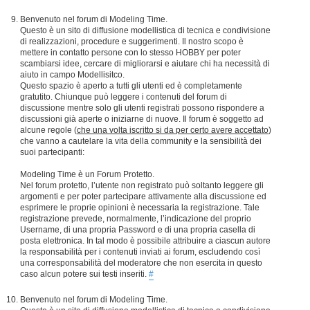
Benvenuto nel forum di Modeling Time.
Questo è un sito di diffusione modellistica di tecnica e condivisione
di realizzazioni, procedure e suggerimenti. Il nostro scopo è
mettere in contatto persone con lo stesso HOBBY per poter
scambiarsi idee, cercare di migliorarsi e aiutare chi ha necessità di
aiuto in campo Modellisitco.
Questo spazio è aperto a tutti gli utenti ed è completamente
gratutito. Chiunque può leggere i contenuti del forum di
discussione mentre solo gli utenti registrati possono rispondere a
discussioni già aperte o iniziarne di nuove. Il forum è soggetto ad
alcune regole (
che una volta iscritto si da per certo avere accettato
)
che vanno a cautelare la vita della community e la sensibilità dei
suoi partecipanti:
Modeling Time è un Forum Protetto.
Nel forum protetto, l’utente non registrato può soltanto leggere gli
argomenti e per poter partecipare attivamente alla discussione ed
esprimere le proprie opinioni è necessaria la registrazione. Tale
registrazione prevede, normalmente, l’indicazione del proprio
Username, di una propria Password e di una propria casella di
posta elettronica. In tal modo è possibile attribuire a ciascun autore
la responsabilità per i contenuti inviati ai forum, escludendo così
una corresponsabilità del moderatore che non esercita in questo
caso alcun potere sui testi inseriti.
#
Benvenuto nel forum di Modeling Time.