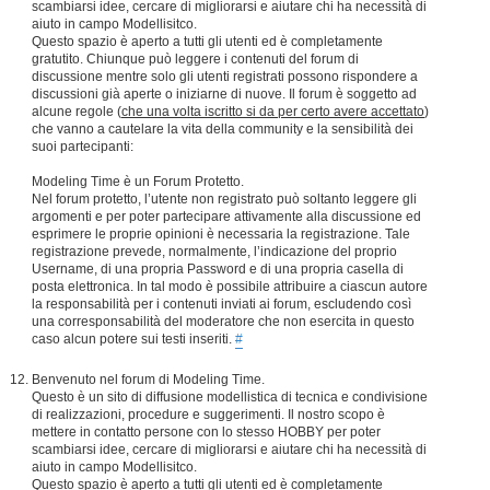
scambiarsi idee, cercare di migliorarsi e aiutare chi ha necessità di
aiuto in campo Modellisitco.
Questo spazio è aperto a tutti gli utenti ed è completamente
gratutito. Chiunque può leggere i contenuti del forum di
discussione mentre solo gli utenti registrati possono rispondere a
discussioni già aperte o iniziarne di nuove. Il forum è soggetto ad
alcune regole (
che una volta iscritto si da per certo avere accettato
)
che vanno a cautelare la vita della community e la sensibilità dei
suoi partecipanti:
Modeling Time è un Forum Protetto.
Nel forum protetto, l’utente non registrato può soltanto leggere gli
argomenti e per poter partecipare attivamente alla discussione ed
esprimere le proprie opinioni è necessaria la registrazione. Tale
registrazione prevede, normalmente, l’indicazione del proprio
Username, di una propria Password e di una propria casella di
posta elettronica. In tal modo è possibile attribuire a ciascun autore
la responsabilità per i contenuti inviati ai forum, escludendo così
una corresponsabilità del moderatore che non esercita in questo
caso alcun potere sui testi inseriti.
#
Benvenuto nel forum di Modeling Time.
Questo è un sito di diffusione modellistica di tecnica e condivisione
di realizzazioni, procedure e suggerimenti. Il nostro scopo è
mettere in contatto persone con lo stesso HOBBY per poter
scambiarsi idee, cercare di migliorarsi e aiutare chi ha necessità di
aiuto in campo Modellisitco.
Questo spazio è aperto a tutti gli utenti ed è completamente