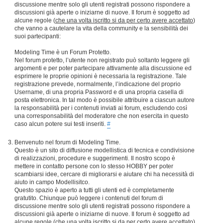
discussione mentre solo gli utenti registrati possono rispondere a
discussioni già aperte o iniziarne di nuove. Il forum è soggetto ad
alcune regole (
che una volta iscritto si da per certo avere accettato
)
che vanno a cautelare la vita della community e la sensibilità dei
suoi partecipanti:
Modeling Time è un Forum Protetto.
Nel forum protetto, l’utente non registrato può soltanto leggere gli
argomenti e per poter partecipare attivamente alla discussione ed
esprimere le proprie opinioni è necessaria la registrazione. Tale
registrazione prevede, normalmente, l’indicazione del proprio
Username, di una propria Password e di una propria casella di
posta elettronica. In tal modo è possibile attribuire a ciascun autore
la responsabilità per i contenuti inviati ai forum, escludendo così
una corresponsabilità del moderatore che non esercita in questo
caso alcun potere sui testi inseriti.
#
Benvenuto nel forum di Modeling Time.
Questo è un sito di diffusione modellistica di tecnica e condivisione
di realizzazioni, procedure e suggerimenti. Il nostro scopo è
mettere in contatto persone con lo stesso HOBBY per poter
scambiarsi idee, cercare di migliorarsi e aiutare chi ha necessità di
aiuto in campo Modellisitco.
Questo spazio è aperto a tutti gli utenti ed è completamente
gratutito. Chiunque può leggere i contenuti del forum di
discussione mentre solo gli utenti registrati possono rispondere a
discussioni già aperte o iniziarne di nuove. Il forum è soggetto ad
alcune regole (
che una volta iscritto si da per certo avere accettato
)