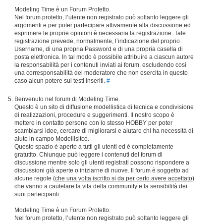
Modeling Time è un Forum Protetto.
Nel forum protetto, l’utente non registrato può soltanto leggere gli
argomenti e per poter partecipare attivamente alla discussione ed
esprimere le proprie opinioni è necessaria la registrazione. Tale
registrazione prevede, normalmente, l’indicazione del proprio
Username, di una propria Password e di una propria casella di
posta elettronica. In tal modo è possibile attribuire a ciascun autore
la responsabilità per i contenuti inviati ai forum, escludendo così
una corresponsabilità del moderatore che non esercita in questo
caso alcun potere sui testi inseriti.
#
Benvenuto nel forum di Modeling Time.
Questo è un sito di diffusione modellistica di tecnica e condivisione
di realizzazioni, procedure e suggerimenti. Il nostro scopo è
mettere in contatto persone con lo stesso HOBBY per poter
scambiarsi idee, cercare di migliorarsi e aiutare chi ha necessità di
aiuto in campo Modellisitco.
Questo spazio è aperto a tutti gli utenti ed è completamente
gratutito. Chiunque può leggere i contenuti del forum di
discussione mentre solo gli utenti registrati possono rispondere a
discussioni già aperte o iniziarne di nuove. Il forum è soggetto ad
alcune regole (
che una volta iscritto si da per certo avere accettato
)
che vanno a cautelare la vita della community e la sensibilità dei
suoi partecipanti:
Modeling Time è un Forum Protetto.
Nel forum protetto, l’utente non registrato può soltanto leggere gli