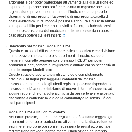
argomenti e per poter partecipare attivamente alla discussione ed
esprimere le proprie opinioni è necessaria la registrazione. Tale
registrazione prevede, normalmente, l’indicazione del proprio
Username, di una propria Password e di una propria casella di
posta elettronica. In tal modo è possibile attribuire a ciascun autore
la responsabilità per i contenuti inviati ai forum, escludendo così
una corresponsabilità del moderatore che non esercita in questo
caso alcun potere sui testi inseriti.
#
Benvenuto nel forum di Modeling Time.
Questo è un sito di diffusione modellistica di tecnica e condivisione
di realizzazioni, procedure e suggerimenti. Il nostro scopo è
mettere in contatto persone con lo stesso HOBBY per poter
scambiarsi idee, cercare di migliorarsi e aiutare chi ha necessità di
aiuto in campo Modellisitco.
Questo spazio è aperto a tutti gli utenti ed è completamente
gratutito. Chiunque può leggere i contenuti del forum di
discussione mentre solo gli utenti registrati possono rispondere a
discussioni già aperte o iniziarne di nuove. Il forum è soggetto ad
alcune regole (
che una volta iscritto si da per certo avere accettato
)
che vanno a cautelare la vita della community e la sensibilità dei
suoi partecipanti:
Modeling Time è un Forum Protetto.
Nel forum protetto, l’utente non registrato può soltanto leggere gli
argomenti e per poter partecipare attivamente alla discussione ed
esprimere le proprie opinioni è necessaria la registrazione. Tale
registrazione prevede, normalmente, l’indicazione del proprio