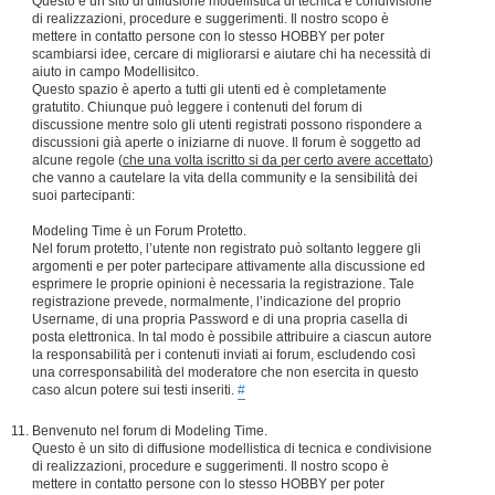
Questo è un sito di diffusione modellistica di tecnica e condivisione
di realizzazioni, procedure e suggerimenti. Il nostro scopo è
mettere in contatto persone con lo stesso HOBBY per poter
scambiarsi idee, cercare di migliorarsi e aiutare chi ha necessità di
aiuto in campo Modellisitco.
Questo spazio è aperto a tutti gli utenti ed è completamente
gratutito. Chiunque può leggere i contenuti del forum di
discussione mentre solo gli utenti registrati possono rispondere a
discussioni già aperte o iniziarne di nuove. Il forum è soggetto ad
alcune regole (
che una volta iscritto si da per certo avere accettato
)
che vanno a cautelare la vita della community e la sensibilità dei
suoi partecipanti:
Modeling Time è un Forum Protetto.
Nel forum protetto, l’utente non registrato può soltanto leggere gli
argomenti e per poter partecipare attivamente alla discussione ed
esprimere le proprie opinioni è necessaria la registrazione. Tale
registrazione prevede, normalmente, l’indicazione del proprio
Username, di una propria Password e di una propria casella di
posta elettronica. In tal modo è possibile attribuire a ciascun autore
la responsabilità per i contenuti inviati ai forum, escludendo così
una corresponsabilità del moderatore che non esercita in questo
caso alcun potere sui testi inseriti.
#
Benvenuto nel forum di Modeling Time.
Questo è un sito di diffusione modellistica di tecnica e condivisione
di realizzazioni, procedure e suggerimenti. Il nostro scopo è
mettere in contatto persone con lo stesso HOBBY per poter