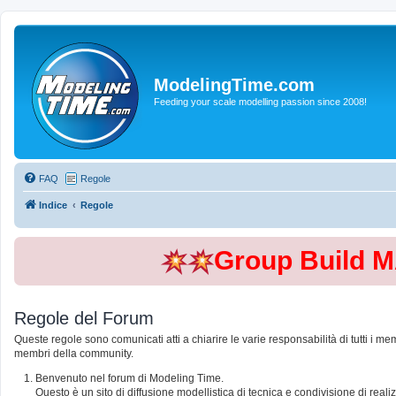
ModelingTime.com
Feeding your scale modelling passion since 2008!
FAQ
Regole
Indice
Regole
Group Build 
Regole del Forum
Queste regole sono comunicati atti a chiarire le varie responsabilità di tutti i me
membri della community.
Benvenuto nel forum di Modeling Time.
Questo è un sito di diffusione modellistica di tecnica e condivisione di rea