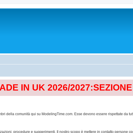
MADE IN UK 2026/2027:SEZION
mbri della comunità qui su ModelingTime.com. Esse devono essere rispettate da tutti al
lizzazioni, procedure e suggerimenti. Il nostro scopo è mettere in contatto persone 