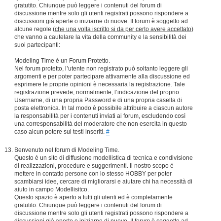
gratutito. Chiunque può leggere i contenuti del forum di
discussione mentre solo gli utenti registrati possono rispondere a
discussioni già aperte o iniziarne di nuove. Il forum è soggetto ad
alcune regole (
che una volta iscritto si da per certo avere accettato
)
che vanno a cautelare la vita della community e la sensibilità dei
suoi partecipanti:
Modeling Time è un Forum Protetto.
Nel forum protetto, l’utente non registrato può soltanto leggere gli
argomenti e per poter partecipare attivamente alla discussione ed
esprimere le proprie opinioni è necessaria la registrazione. Tale
registrazione prevede, normalmente, l’indicazione del proprio
Username, di una propria Password e di una propria casella di
posta elettronica. In tal modo è possibile attribuire a ciascun autore
la responsabilità per i contenuti inviati ai forum, escludendo così
una corresponsabilità del moderatore che non esercita in questo
caso alcun potere sui testi inseriti.
#
Benvenuto nel forum di Modeling Time.
Questo è un sito di diffusione modellistica di tecnica e condivisione
di realizzazioni, procedure e suggerimenti. Il nostro scopo è
mettere in contatto persone con lo stesso HOBBY per poter
scambiarsi idee, cercare di migliorarsi e aiutare chi ha necessità di
aiuto in campo Modellisitco.
Questo spazio è aperto a tutti gli utenti ed è completamente
gratutito. Chiunque può leggere i contenuti del forum di
discussione mentre solo gli utenti registrati possono rispondere a