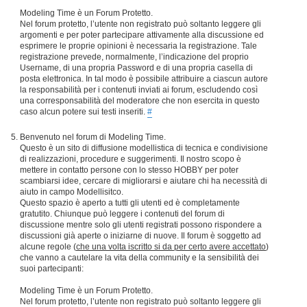
Modeling Time è un Forum Protetto.
Nel forum protetto, l’utente non registrato può soltanto leggere gli
argomenti e per poter partecipare attivamente alla discussione ed
esprimere le proprie opinioni è necessaria la registrazione. Tale
registrazione prevede, normalmente, l’indicazione del proprio
Username, di una propria Password e di una propria casella di
posta elettronica. In tal modo è possibile attribuire a ciascun autore
la responsabilità per i contenuti inviati ai forum, escludendo così
una corresponsabilità del moderatore che non esercita in questo
caso alcun potere sui testi inseriti.
#
Benvenuto nel forum di Modeling Time.
Questo è un sito di diffusione modellistica di tecnica e condivisione
di realizzazioni, procedure e suggerimenti. Il nostro scopo è
mettere in contatto persone con lo stesso HOBBY per poter
scambiarsi idee, cercare di migliorarsi e aiutare chi ha necessità di
aiuto in campo Modellisitco.
Questo spazio è aperto a tutti gli utenti ed è completamente
gratutito. Chiunque può leggere i contenuti del forum di
discussione mentre solo gli utenti registrati possono rispondere a
discussioni già aperte o iniziarne di nuove. Il forum è soggetto ad
alcune regole (
che una volta iscritto si da per certo avere accettato
)
che vanno a cautelare la vita della community e la sensibilità dei
suoi partecipanti:
Modeling Time è un Forum Protetto.
Nel forum protetto, l’utente non registrato può soltanto leggere gli