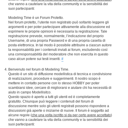
che vanno a cautelare la vita della community e la sensibilità dei
suoi partecipanti:
Modeling Time è un Forum Protetto.
Nel forum protetto, l’utente non registrato può soltanto leggere gli
argomenti e per poter partecipare attivamente alla discussione ed
esprimere le proprie opinioni è necessaria la registrazione. Tale
registrazione prevede, normalmente, l’indicazione del proprio
Username, di una propria Password e di una propria casella di
posta elettronica. In tal modo è possibile attribuire a ciascun autore
la responsabilità per i contenuti inviati ai forum, escludendo così
una corresponsabilità del moderatore che non esercita in questo
caso alcun potere sui testi inseriti.
#
Benvenuto nel forum di Modeling Time.
Questo è un sito di diffusione modellistica di tecnica e condivisione
di realizzazioni, procedure e suggerimenti. Il nostro scopo è
mettere in contatto persone con lo stesso HOBBY per poter
scambiarsi idee, cercare di migliorarsi e aiutare chi ha necessità di
aiuto in campo Modellisitco.
Questo spazio è aperto a tutti gli utenti ed è completamente
gratutito. Chiunque può leggere i contenuti del forum di
discussione mentre solo gli utenti registrati possono rispondere a
discussioni già aperte o iniziarne di nuove. Il forum è soggetto ad
alcune regole (
che una volta iscritto si da per certo avere accettato
)
che vanno a cautelare la vita della community e la sensibilità dei
suoi partecipanti: