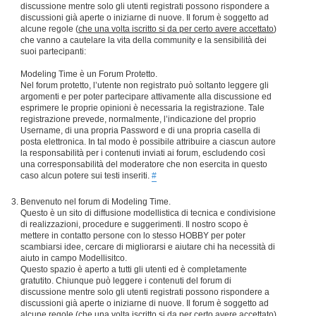
discussione mentre solo gli utenti registrati possono rispondere a
discussioni già aperte o iniziarne di nuove. Il forum è soggetto ad
alcune regole (
che una volta iscritto si da per certo avere accettato
)
che vanno a cautelare la vita della community e la sensibilità dei
suoi partecipanti:
Modeling Time è un Forum Protetto.
Nel forum protetto, l’utente non registrato può soltanto leggere gli
argomenti e per poter partecipare attivamente alla discussione ed
esprimere le proprie opinioni è necessaria la registrazione. Tale
registrazione prevede, normalmente, l’indicazione del proprio
Username, di una propria Password e di una propria casella di
posta elettronica. In tal modo è possibile attribuire a ciascun autore
la responsabilità per i contenuti inviati ai forum, escludendo così
una corresponsabilità del moderatore che non esercita in questo
caso alcun potere sui testi inseriti.
#
Benvenuto nel forum di Modeling Time.
Questo è un sito di diffusione modellistica di tecnica e condivisione
di realizzazioni, procedure e suggerimenti. Il nostro scopo è
mettere in contatto persone con lo stesso HOBBY per poter
scambiarsi idee, cercare di migliorarsi e aiutare chi ha necessità di
aiuto in campo Modellisitco.
Questo spazio è aperto a tutti gli utenti ed è completamente
gratutito. Chiunque può leggere i contenuti del forum di
discussione mentre solo gli utenti registrati possono rispondere a
discussioni già aperte o iniziarne di nuove. Il forum è soggetto ad
alcune regole (
che una volta iscritto si da per certo avere accettato
)