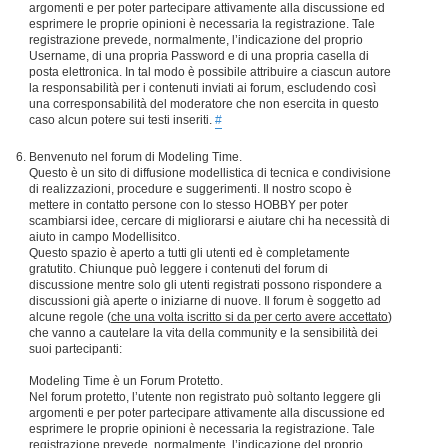
argomenti e per poter partecipare attivamente alla discussione ed
esprimere le proprie opinioni è necessaria la registrazione. Tale
registrazione prevede, normalmente, l’indicazione del proprio
Username, di una propria Password e di una propria casella di
posta elettronica. In tal modo è possibile attribuire a ciascun autore
la responsabilità per i contenuti inviati ai forum, escludendo così
una corresponsabilità del moderatore che non esercita in questo
caso alcun potere sui testi inseriti.
#
Benvenuto nel forum di Modeling Time.
Questo è un sito di diffusione modellistica di tecnica e condivisione
di realizzazioni, procedure e suggerimenti. Il nostro scopo è
mettere in contatto persone con lo stesso HOBBY per poter
scambiarsi idee, cercare di migliorarsi e aiutare chi ha necessità di
aiuto in campo Modellisitco.
Questo spazio è aperto a tutti gli utenti ed è completamente
gratutito. Chiunque può leggere i contenuti del forum di
discussione mentre solo gli utenti registrati possono rispondere a
discussioni già aperte o iniziarne di nuove. Il forum è soggetto ad
alcune regole (
che una volta iscritto si da per certo avere accettato
)
che vanno a cautelare la vita della community e la sensibilità dei
suoi partecipanti:
Modeling Time è un Forum Protetto.
Nel forum protetto, l’utente non registrato può soltanto leggere gli
argomenti e per poter partecipare attivamente alla discussione ed
esprimere le proprie opinioni è necessaria la registrazione. Tale
registrazione prevede, normalmente, l’indicazione del proprio