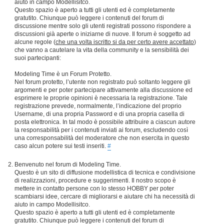
aiuto in campo Modellisitco.
Questo spazio è aperto a tutti gli utenti ed è completamente
gratutito. Chiunque può leggere i contenuti del forum di
discussione mentre solo gli utenti registrati possono rispondere a
discussioni già aperte o iniziarne di nuove. Il forum è soggetto ad
alcune regole (
che una volta iscritto si da per certo avere accettato
)
che vanno a cautelare la vita della community e la sensibilità dei
suoi partecipanti:
Modeling Time è un Forum Protetto.
Nel forum protetto, l’utente non registrato può soltanto leggere gli
argomenti e per poter partecipare attivamente alla discussione ed
esprimere le proprie opinioni è necessaria la registrazione. Tale
registrazione prevede, normalmente, l’indicazione del proprio
Username, di una propria Password e di una propria casella di
posta elettronica. In tal modo è possibile attribuire a ciascun autore
la responsabilità per i contenuti inviati ai forum, escludendo così
una corresponsabilità del moderatore che non esercita in questo
caso alcun potere sui testi inseriti.
#
Benvenuto nel forum di Modeling Time.
Questo è un sito di diffusione modellistica di tecnica e condivisione
di realizzazioni, procedure e suggerimenti. Il nostro scopo è
mettere in contatto persone con lo stesso HOBBY per poter
scambiarsi idee, cercare di migliorarsi e aiutare chi ha necessità di
aiuto in campo Modellisitco.
Questo spazio è aperto a tutti gli utenti ed è completamente
gratutito. Chiunque può leggere i contenuti del forum di