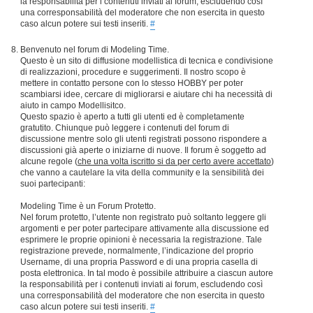
la responsabilità per i contenuti inviati ai forum, escludendo così
una corresponsabilità del moderatore che non esercita in questo
caso alcun potere sui testi inseriti.
#
Benvenuto nel forum di Modeling Time.
Questo è un sito di diffusione modellistica di tecnica e condivisione
di realizzazioni, procedure e suggerimenti. Il nostro scopo è
mettere in contatto persone con lo stesso HOBBY per poter
scambiarsi idee, cercare di migliorarsi e aiutare chi ha necessità di
aiuto in campo Modellisitco.
Questo spazio è aperto a tutti gli utenti ed è completamente
gratutito. Chiunque può leggere i contenuti del forum di
discussione mentre solo gli utenti registrati possono rispondere a
discussioni già aperte o iniziarne di nuove. Il forum è soggetto ad
alcune regole (
che una volta iscritto si da per certo avere accettato
)
che vanno a cautelare la vita della community e la sensibilità dei
suoi partecipanti:
Modeling Time è un Forum Protetto.
Nel forum protetto, l’utente non registrato può soltanto leggere gli
argomenti e per poter partecipare attivamente alla discussione ed
esprimere le proprie opinioni è necessaria la registrazione. Tale
registrazione prevede, normalmente, l’indicazione del proprio
Username, di una propria Password e di una propria casella di
posta elettronica. In tal modo è possibile attribuire a ciascun autore
la responsabilità per i contenuti inviati ai forum, escludendo così
una corresponsabilità del moderatore che non esercita in questo
caso alcun potere sui testi inseriti.
#