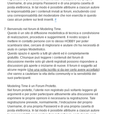
Username, di una propria Password e di una propria casella di
posta elettronica. In tal modo è possibile attribuire a ciascun autore
la responsabilità per i contenuti inviati ai forum, escludendo così
una corresponsabilità del moderatore che non esercita in questo
caso alcun potere sui testi inseriti.
#
Benvenuto nel forum di Modeling Time.
Questo è un sito di diffusione modellistica di tecnica e condivisione
di realizzazioni, procedure e suggerimenti. Il nostro scopo è
mettere in contatto persone con lo stesso HOBBY per poter
scambiarsi idee, cercare di migliorarsi e aiutare chi ha necessità di
aiuto in campo Modellisitco.
Questo spazio è aperto a tutti gli utenti ed è completamente
gratutito. Chiunque può leggere i contenuti del forum di
discussione mentre solo gli utenti registrati possono rispondere a
discussioni già aperte o iniziarne di nuove. Il forum è soggetto ad
alcune regole (
che una volta iscritto si da per certo avere accettato
)
che vanno a cautelare la vita della community e la sensibilità dei
suoi partecipanti:
Modeling Time è un Forum Protetto.
Nel forum protetto, l’utente non registrato può soltanto leggere gli
argomenti e per poter partecipare attivamente alla discussione ed
esprimere le proprie opinioni è necessaria la registrazione. Tale
registrazione prevede, normalmente, l’indicazione del proprio
Username, di una propria Password e di una propria casella di
posta elettronica. In tal modo è possibile attribuire a ciascun autore