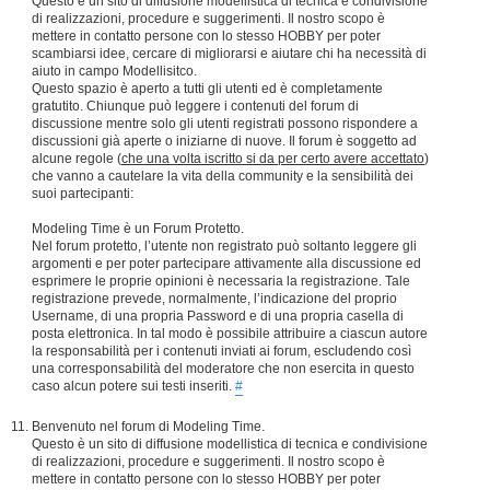
Questo è un sito di diffusione modellistica di tecnica e condivisione
di realizzazioni, procedure e suggerimenti. Il nostro scopo è
mettere in contatto persone con lo stesso HOBBY per poter
scambiarsi idee, cercare di migliorarsi e aiutare chi ha necessità di
aiuto in campo Modellisitco.
Questo spazio è aperto a tutti gli utenti ed è completamente
gratutito. Chiunque può leggere i contenuti del forum di
discussione mentre solo gli utenti registrati possono rispondere a
discussioni già aperte o iniziarne di nuove. Il forum è soggetto ad
alcune regole (
che una volta iscritto si da per certo avere accettato
)
che vanno a cautelare la vita della community e la sensibilità dei
suoi partecipanti:
Modeling Time è un Forum Protetto.
Nel forum protetto, l’utente non registrato può soltanto leggere gli
argomenti e per poter partecipare attivamente alla discussione ed
esprimere le proprie opinioni è necessaria la registrazione. Tale
registrazione prevede, normalmente, l’indicazione del proprio
Username, di una propria Password e di una propria casella di
posta elettronica. In tal modo è possibile attribuire a ciascun autore
la responsabilità per i contenuti inviati ai forum, escludendo così
una corresponsabilità del moderatore che non esercita in questo
caso alcun potere sui testi inseriti.
#
Benvenuto nel forum di Modeling Time.
Questo è un sito di diffusione modellistica di tecnica e condivisione
di realizzazioni, procedure e suggerimenti. Il nostro scopo è
mettere in contatto persone con lo stesso HOBBY per poter