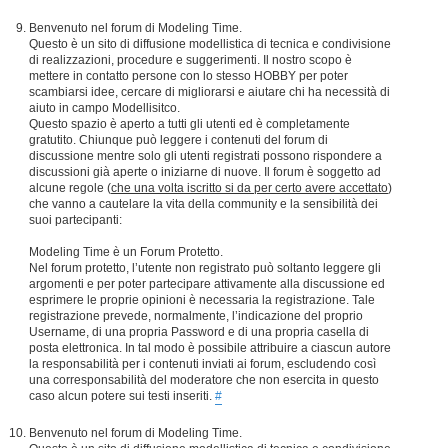
Benvenuto nel forum di Modeling Time.
Questo è un sito di diffusione modellistica di tecnica e condivisione
di realizzazioni, procedure e suggerimenti. Il nostro scopo è
mettere in contatto persone con lo stesso HOBBY per poter
scambiarsi idee, cercare di migliorarsi e aiutare chi ha necessità di
aiuto in campo Modellisitco.
Questo spazio è aperto a tutti gli utenti ed è completamente
gratutito. Chiunque può leggere i contenuti del forum di
discussione mentre solo gli utenti registrati possono rispondere a
discussioni già aperte o iniziarne di nuove. Il forum è soggetto ad
alcune regole (
che una volta iscritto si da per certo avere accettato
)
che vanno a cautelare la vita della community e la sensibilità dei
suoi partecipanti:
Modeling Time è un Forum Protetto.
Nel forum protetto, l’utente non registrato può soltanto leggere gli
argomenti e per poter partecipare attivamente alla discussione ed
esprimere le proprie opinioni è necessaria la registrazione. Tale
registrazione prevede, normalmente, l’indicazione del proprio
Username, di una propria Password e di una propria casella di
posta elettronica. In tal modo è possibile attribuire a ciascun autore
la responsabilità per i contenuti inviati ai forum, escludendo così
una corresponsabilità del moderatore che non esercita in questo
caso alcun potere sui testi inseriti.
#
Benvenuto nel forum di Modeling Time.