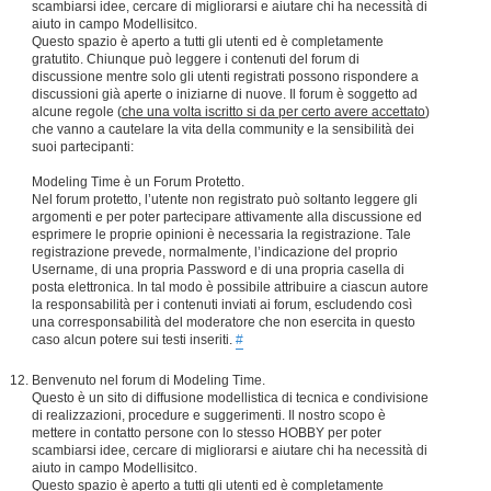
scambiarsi idee, cercare di migliorarsi e aiutare chi ha necessità di
aiuto in campo Modellisitco.
Questo spazio è aperto a tutti gli utenti ed è completamente
gratutito. Chiunque può leggere i contenuti del forum di
discussione mentre solo gli utenti registrati possono rispondere a
discussioni già aperte o iniziarne di nuove. Il forum è soggetto ad
alcune regole (
che una volta iscritto si da per certo avere accettato
)
che vanno a cautelare la vita della community e la sensibilità dei
suoi partecipanti:
Modeling Time è un Forum Protetto.
Nel forum protetto, l’utente non registrato può soltanto leggere gli
argomenti e per poter partecipare attivamente alla discussione ed
esprimere le proprie opinioni è necessaria la registrazione. Tale
registrazione prevede, normalmente, l’indicazione del proprio
Username, di una propria Password e di una propria casella di
posta elettronica. In tal modo è possibile attribuire a ciascun autore
la responsabilità per i contenuti inviati ai forum, escludendo così
una corresponsabilità del moderatore che non esercita in questo
caso alcun potere sui testi inseriti.
#
Benvenuto nel forum di Modeling Time.
Questo è un sito di diffusione modellistica di tecnica e condivisione
di realizzazioni, procedure e suggerimenti. Il nostro scopo è
mettere in contatto persone con lo stesso HOBBY per poter
scambiarsi idee, cercare di migliorarsi e aiutare chi ha necessità di
aiuto in campo Modellisitco.
Questo spazio è aperto a tutti gli utenti ed è completamente