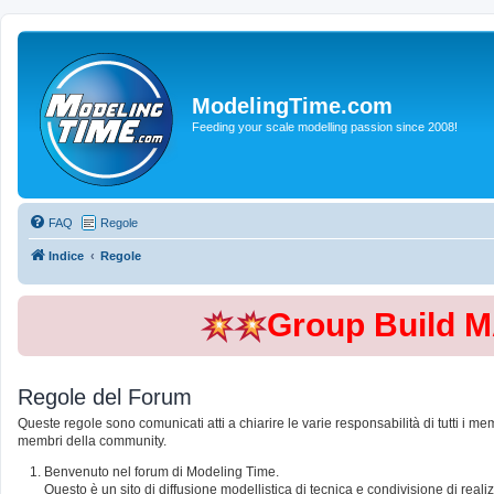
ModelingTime.com
Feeding your scale modelling passion since 2008!
FAQ
Regole
Indice
Regole
Group Build 
Regole del Forum
Queste regole sono comunicati atti a chiarire le varie responsabilità di tutti i me
membri della community.
Benvenuto nel forum di Modeling Time.
Questo è un sito di diffusione modellistica di tecnica e condivisione di rea