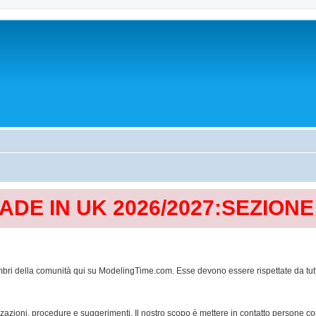
MADE IN UK 2026/2027:SEZION
mbri della comunità qui su ModelingTime.com. Esse devono essere rispettate da tutti al
lizzazioni, procedure e suggerimenti. Il nostro scopo è mettere in contatto persone 