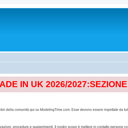
MADE IN UK 2026/2027:SEZION
mbri della comunità qui su ModelingTime.com. Esse devono essere rispettate da tutti al
lizzazioni, procedure e suggerimenti. Il nostro scopo è mettere in contatto persone 