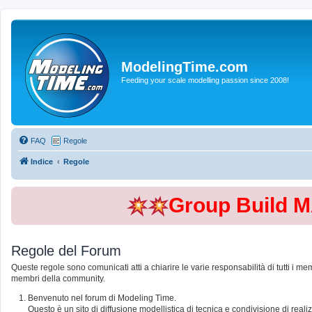
ModelingTime.com
Feeding your scale modelling passion since 2008!
FAQ
Regole
Indice
Regole
Group Build 
Regole del Forum
Queste regole sono comunicati atti a chiarire le varie responsabilità di tutti i me
membri della community.
Benvenuto nel forum di Modeling Time.
Questo è un sito di diffusione modellistica di tecnica e condivisione di rea