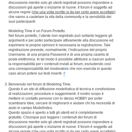
discussione mentre solo gli utenti registrati possono rispondere a
discussioni già aperte o iniziarne di nuove. Il forum è soggetto ad
alcune regole (
che una volta iscritto si da per certo avere accettato
)
che vanno a cautelare la vita della community e la sensibilità dei
suoi partecipanti:
Modeling Time è un Forum Protetto.
Nel forum protetto, l’utente non registrato può soltanto leggere gli
argomenti e per poter partecipare attivamente alla discussione ed
esprimere le proprie opinioni è necessaria la registrazione. Tale
registrazione prevede, normalmente, l’indicazione del proprio
Username, di una propria Password e di una propria casella di
posta elettronica. In tal modo è possibile attribuire a ciascun autore
la responsabilità per i contenuti inviati ai forum, escludendo così
una corresponsabilità del moderatore che non esercita in questo
caso alcun potere sui testi inseriti.
#
Benvenuto nel forum di Modeling Time.
Questo è un sito di diffusione modellistica di tecnica e condivisione
di realizzazioni, procedure e suggerimenti. Il nostro scopo è
mettere in contatto persone con lo stesso HOBBY per poter
scambiarsi idee, cercare di migliorarsi e aiutare chi ha necessità di
aiuto in campo Modellisitco.
Questo spazio è aperto a tutti gli utenti ed è completamente
gratutito. Chiunque può leggere i contenuti del forum di
discussione mentre solo gli utenti registrati possono rispondere a
discussioni già aperte o iniziarne di nuove. Il forum è soggetto ad
alcune regole (
che una volta iscritto si da per certo avere accettato
)