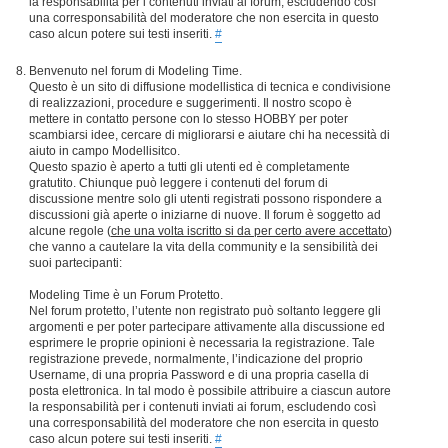
la responsabilità per i contenuti inviati ai forum, escludendo così
una corresponsabilità del moderatore che non esercita in questo
caso alcun potere sui testi inseriti.
#
Benvenuto nel forum di Modeling Time.
Questo è un sito di diffusione modellistica di tecnica e condivisione
di realizzazioni, procedure e suggerimenti. Il nostro scopo è
mettere in contatto persone con lo stesso HOBBY per poter
scambiarsi idee, cercare di migliorarsi e aiutare chi ha necessità di
aiuto in campo Modellisitco.
Questo spazio è aperto a tutti gli utenti ed è completamente
gratutito. Chiunque può leggere i contenuti del forum di
discussione mentre solo gli utenti registrati possono rispondere a
discussioni già aperte o iniziarne di nuove. Il forum è soggetto ad
alcune regole (
che una volta iscritto si da per certo avere accettato
)
che vanno a cautelare la vita della community e la sensibilità dei
suoi partecipanti:
Modeling Time è un Forum Protetto.
Nel forum protetto, l’utente non registrato può soltanto leggere gli
argomenti e per poter partecipare attivamente alla discussione ed
esprimere le proprie opinioni è necessaria la registrazione. Tale
registrazione prevede, normalmente, l’indicazione del proprio
Username, di una propria Password e di una propria casella di
posta elettronica. In tal modo è possibile attribuire a ciascun autore
la responsabilità per i contenuti inviati ai forum, escludendo così
una corresponsabilità del moderatore che non esercita in questo
caso alcun potere sui testi inseriti.
#