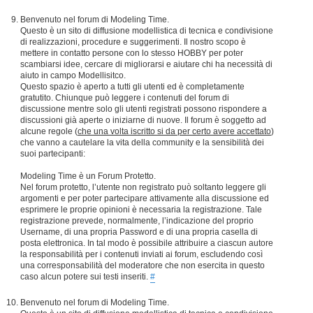
Benvenuto nel forum di Modeling Time.
Questo è un sito di diffusione modellistica di tecnica e condivisione
di realizzazioni, procedure e suggerimenti. Il nostro scopo è
mettere in contatto persone con lo stesso HOBBY per poter
scambiarsi idee, cercare di migliorarsi e aiutare chi ha necessità di
aiuto in campo Modellisitco.
Questo spazio è aperto a tutti gli utenti ed è completamente
gratutito. Chiunque può leggere i contenuti del forum di
discussione mentre solo gli utenti registrati possono rispondere a
discussioni già aperte o iniziarne di nuove. Il forum è soggetto ad
alcune regole (
che una volta iscritto si da per certo avere accettato
)
che vanno a cautelare la vita della community e la sensibilità dei
suoi partecipanti:
Modeling Time è un Forum Protetto.
Nel forum protetto, l’utente non registrato può soltanto leggere gli
argomenti e per poter partecipare attivamente alla discussione ed
esprimere le proprie opinioni è necessaria la registrazione. Tale
registrazione prevede, normalmente, l’indicazione del proprio
Username, di una propria Password e di una propria casella di
posta elettronica. In tal modo è possibile attribuire a ciascun autore
la responsabilità per i contenuti inviati ai forum, escludendo così
una corresponsabilità del moderatore che non esercita in questo
caso alcun potere sui testi inseriti.
#
Benvenuto nel forum di Modeling Time.