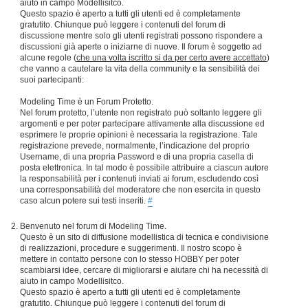
aiuto in campo Modellisitco.
Questo spazio è aperto a tutti gli utenti ed è completamente
gratutito. Chiunque può leggere i contenuti del forum di
discussione mentre solo gli utenti registrati possono rispondere a
discussioni già aperte o iniziarne di nuove. Il forum è soggetto ad
alcune regole (
che una volta iscritto si da per certo avere accettato
)
che vanno a cautelare la vita della community e la sensibilità dei
suoi partecipanti:
Modeling Time è un Forum Protetto.
Nel forum protetto, l’utente non registrato può soltanto leggere gli
argomenti e per poter partecipare attivamente alla discussione ed
esprimere le proprie opinioni è necessaria la registrazione. Tale
registrazione prevede, normalmente, l’indicazione del proprio
Username, di una propria Password e di una propria casella di
posta elettronica. In tal modo è possibile attribuire a ciascun autore
la responsabilità per i contenuti inviati ai forum, escludendo così
una corresponsabilità del moderatore che non esercita in questo
caso alcun potere sui testi inseriti.
#
Benvenuto nel forum di Modeling Time.
Questo è un sito di diffusione modellistica di tecnica e condivisione
di realizzazioni, procedure e suggerimenti. Il nostro scopo è
mettere in contatto persone con lo stesso HOBBY per poter
scambiarsi idee, cercare di migliorarsi e aiutare chi ha necessità di
aiuto in campo Modellisitco.
Questo spazio è aperto a tutti gli utenti ed è completamente
gratutito. Chiunque può leggere i contenuti del forum di