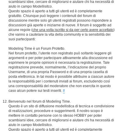
scambiarsi idee, cercare di migliorarsi e aiutare chi ha necessità di
aiuto in campo Modellisitco.
Questo spazio è aperto a tutti gli utenti ed è completamente
gratutito. Chiunque può leggere i contenuti del forum di
discussione mentre solo gli utenti registrati possono rispondere a
discussioni già aperte o iniziarne di nuove. Il forum è soggetto ad
alcune regole (
che una volta iscritto si da per certo avere accettato
)
che vanno a cautelare la vita della community e la sensibilità dei
suoi partecipanti:
Modeling Time è un Forum Protetto.
Nel forum protetto, l’utente non registrato può soltanto leggere gli
argomenti e per poter partecipare attivamente alla discussione ed
esprimere le proprie opinioni è necessaria la registrazione. Tale
registrazione prevede, normalmente, l’indicazione del proprio
Username, di una propria Password e di una propria casella di
posta elettronica. In tal modo è possibile attribuire a ciascun autore
la responsabilità per i contenuti inviati ai forum, escludendo così
una corresponsabilità del moderatore che non esercita in questo
caso alcun potere sui testi inseriti.
#
Benvenuto nel forum di Modeling Time.
Questo è un sito di diffusione modellistica di tecnica e condivisione
di realizzazioni, procedure e suggerimenti. Il nostro scopo è
mettere in contatto persone con lo stesso HOBBY per poter
scambiarsi idee, cercare di migliorarsi e aiutare chi ha necessità di
aiuto in campo Modellisitco.
Questo spazio è aperto a tutti gli utenti ed è completamente