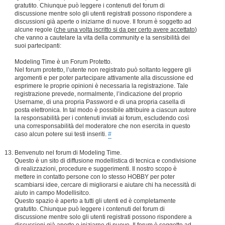
gratutito. Chiunque può leggere i contenuti del forum di
discussione mentre solo gli utenti registrati possono rispondere a
discussioni già aperte o iniziarne di nuove. Il forum è soggetto ad
alcune regole (
che una volta iscritto si da per certo avere accettato
)
che vanno a cautelare la vita della community e la sensibilità dei
suoi partecipanti:
Modeling Time è un Forum Protetto.
Nel forum protetto, l’utente non registrato può soltanto leggere gli
argomenti e per poter partecipare attivamente alla discussione ed
esprimere le proprie opinioni è necessaria la registrazione. Tale
registrazione prevede, normalmente, l’indicazione del proprio
Username, di una propria Password e di una propria casella di
posta elettronica. In tal modo è possibile attribuire a ciascun autore
la responsabilità per i contenuti inviati ai forum, escludendo così
una corresponsabilità del moderatore che non esercita in questo
caso alcun potere sui testi inseriti.
#
Benvenuto nel forum di Modeling Time.
Questo è un sito di diffusione modellistica di tecnica e condivisione
di realizzazioni, procedure e suggerimenti. Il nostro scopo è
mettere in contatto persone con lo stesso HOBBY per poter
scambiarsi idee, cercare di migliorarsi e aiutare chi ha necessità di
aiuto in campo Modellisitco.
Questo spazio è aperto a tutti gli utenti ed è completamente
gratutito. Chiunque può leggere i contenuti del forum di
discussione mentre solo gli utenti registrati possono rispondere a