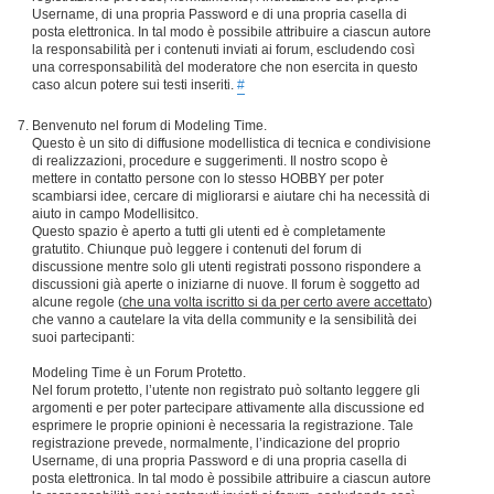
Username, di una propria Password e di una propria casella di
posta elettronica. In tal modo è possibile attribuire a ciascun autore
la responsabilità per i contenuti inviati ai forum, escludendo così
una corresponsabilità del moderatore che non esercita in questo
caso alcun potere sui testi inseriti.
#
Benvenuto nel forum di Modeling Time.
Questo è un sito di diffusione modellistica di tecnica e condivisione
di realizzazioni, procedure e suggerimenti. Il nostro scopo è
mettere in contatto persone con lo stesso HOBBY per poter
scambiarsi idee, cercare di migliorarsi e aiutare chi ha necessità di
aiuto in campo Modellisitco.
Questo spazio è aperto a tutti gli utenti ed è completamente
gratutito. Chiunque può leggere i contenuti del forum di
discussione mentre solo gli utenti registrati possono rispondere a
discussioni già aperte o iniziarne di nuove. Il forum è soggetto ad
alcune regole (
che una volta iscritto si da per certo avere accettato
)
che vanno a cautelare la vita della community e la sensibilità dei
suoi partecipanti:
Modeling Time è un Forum Protetto.
Nel forum protetto, l’utente non registrato può soltanto leggere gli
argomenti e per poter partecipare attivamente alla discussione ed
esprimere le proprie opinioni è necessaria la registrazione. Tale
registrazione prevede, normalmente, l’indicazione del proprio
Username, di una propria Password e di una propria casella di
posta elettronica. In tal modo è possibile attribuire a ciascun autore