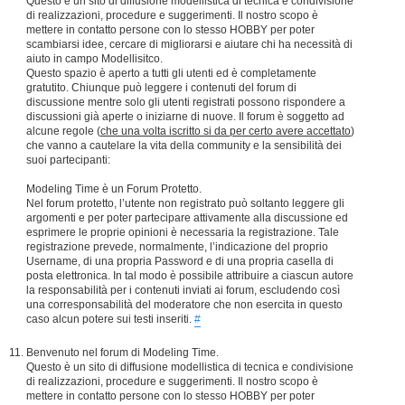
Questo è un sito di diffusione modellistica di tecnica e condivisione
di realizzazioni, procedure e suggerimenti. Il nostro scopo è
mettere in contatto persone con lo stesso HOBBY per poter
scambiarsi idee, cercare di migliorarsi e aiutare chi ha necessità di
aiuto in campo Modellisitco.
Questo spazio è aperto a tutti gli utenti ed è completamente
gratutito. Chiunque può leggere i contenuti del forum di
discussione mentre solo gli utenti registrati possono rispondere a
discussioni già aperte o iniziarne di nuove. Il forum è soggetto ad
alcune regole (
che una volta iscritto si da per certo avere accettato
)
che vanno a cautelare la vita della community e la sensibilità dei
suoi partecipanti:
Modeling Time è un Forum Protetto.
Nel forum protetto, l’utente non registrato può soltanto leggere gli
argomenti e per poter partecipare attivamente alla discussione ed
esprimere le proprie opinioni è necessaria la registrazione. Tale
registrazione prevede, normalmente, l’indicazione del proprio
Username, di una propria Password e di una propria casella di
posta elettronica. In tal modo è possibile attribuire a ciascun autore
la responsabilità per i contenuti inviati ai forum, escludendo così
una corresponsabilità del moderatore che non esercita in questo
caso alcun potere sui testi inseriti.
#
Benvenuto nel forum di Modeling Time.
Questo è un sito di diffusione modellistica di tecnica e condivisione
di realizzazioni, procedure e suggerimenti. Il nostro scopo è
mettere in contatto persone con lo stesso HOBBY per poter