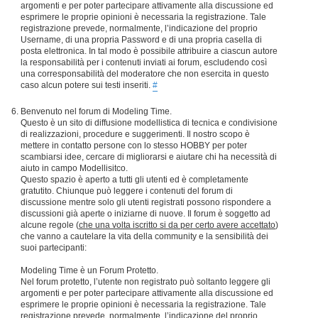
argomenti e per poter partecipare attivamente alla discussione ed
esprimere le proprie opinioni è necessaria la registrazione. Tale
registrazione prevede, normalmente, l’indicazione del proprio
Username, di una propria Password e di una propria casella di
posta elettronica. In tal modo è possibile attribuire a ciascun autore
la responsabilità per i contenuti inviati ai forum, escludendo così
una corresponsabilità del moderatore che non esercita in questo
caso alcun potere sui testi inseriti.
#
Benvenuto nel forum di Modeling Time.
Questo è un sito di diffusione modellistica di tecnica e condivisione
di realizzazioni, procedure e suggerimenti. Il nostro scopo è
mettere in contatto persone con lo stesso HOBBY per poter
scambiarsi idee, cercare di migliorarsi e aiutare chi ha necessità di
aiuto in campo Modellisitco.
Questo spazio è aperto a tutti gli utenti ed è completamente
gratutito. Chiunque può leggere i contenuti del forum di
discussione mentre solo gli utenti registrati possono rispondere a
discussioni già aperte o iniziarne di nuove. Il forum è soggetto ad
alcune regole (
che una volta iscritto si da per certo avere accettato
)
che vanno a cautelare la vita della community e la sensibilità dei
suoi partecipanti:
Modeling Time è un Forum Protetto.
Nel forum protetto, l’utente non registrato può soltanto leggere gli
argomenti e per poter partecipare attivamente alla discussione ed
esprimere le proprie opinioni è necessaria la registrazione. Tale
registrazione prevede, normalmente, l’indicazione del proprio