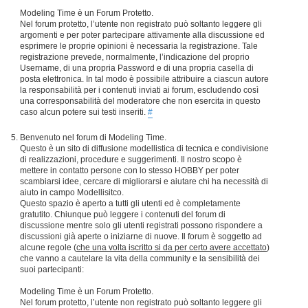
Modeling Time è un Forum Protetto.
Nel forum protetto, l’utente non registrato può soltanto leggere gli
argomenti e per poter partecipare attivamente alla discussione ed
esprimere le proprie opinioni è necessaria la registrazione. Tale
registrazione prevede, normalmente, l’indicazione del proprio
Username, di una propria Password e di una propria casella di
posta elettronica. In tal modo è possibile attribuire a ciascun autore
la responsabilità per i contenuti inviati ai forum, escludendo così
una corresponsabilità del moderatore che non esercita in questo
caso alcun potere sui testi inseriti.
#
Benvenuto nel forum di Modeling Time.
Questo è un sito di diffusione modellistica di tecnica e condivisione
di realizzazioni, procedure e suggerimenti. Il nostro scopo è
mettere in contatto persone con lo stesso HOBBY per poter
scambiarsi idee, cercare di migliorarsi e aiutare chi ha necessità di
aiuto in campo Modellisitco.
Questo spazio è aperto a tutti gli utenti ed è completamente
gratutito. Chiunque può leggere i contenuti del forum di
discussione mentre solo gli utenti registrati possono rispondere a
discussioni già aperte o iniziarne di nuove. Il forum è soggetto ad
alcune regole (
che una volta iscritto si da per certo avere accettato
)
che vanno a cautelare la vita della community e la sensibilità dei
suoi partecipanti:
Modeling Time è un Forum Protetto.
Nel forum protetto, l’utente non registrato può soltanto leggere gli