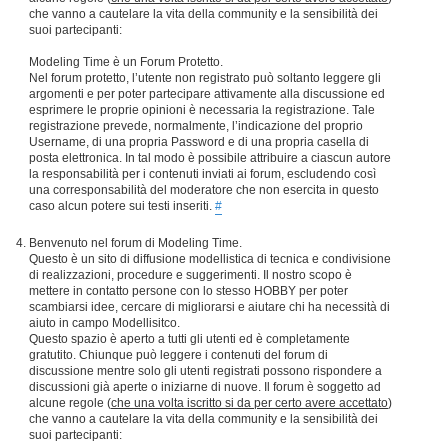
che vanno a cautelare la vita della community e la sensibilità dei
suoi partecipanti:
Modeling Time è un Forum Protetto.
Nel forum protetto, l’utente non registrato può soltanto leggere gli
argomenti e per poter partecipare attivamente alla discussione ed
esprimere le proprie opinioni è necessaria la registrazione. Tale
registrazione prevede, normalmente, l’indicazione del proprio
Username, di una propria Password e di una propria casella di
posta elettronica. In tal modo è possibile attribuire a ciascun autore
la responsabilità per i contenuti inviati ai forum, escludendo così
una corresponsabilità del moderatore che non esercita in questo
caso alcun potere sui testi inseriti.
#
Benvenuto nel forum di Modeling Time.
Questo è un sito di diffusione modellistica di tecnica e condivisione
di realizzazioni, procedure e suggerimenti. Il nostro scopo è
mettere in contatto persone con lo stesso HOBBY per poter
scambiarsi idee, cercare di migliorarsi e aiutare chi ha necessità di
aiuto in campo Modellisitco.
Questo spazio è aperto a tutti gli utenti ed è completamente
gratutito. Chiunque può leggere i contenuti del forum di
discussione mentre solo gli utenti registrati possono rispondere a
discussioni già aperte o iniziarne di nuove. Il forum è soggetto ad
alcune regole (
che una volta iscritto si da per certo avere accettato
)
che vanno a cautelare la vita della community e la sensibilità dei
suoi partecipanti: