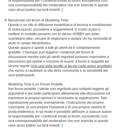
la responsabilità per i contenuti inviati ai forum, escludendo così
una corresponsabilità del moderatore che non esercita in questo
caso alcun potere sui testi inseriti.
#
Benvenuto nel forum di Modeling Time.
Questo è un sito di diffusione modellistica di tecnica e condivisione
di realizzazioni, procedure e suggerimenti. Il nostro scopo è
mettere in contatto persone con lo stesso HOBBY per poter
scambiarsi idee, cercare di migliorarsi e aiutare chi ha necessità di
aiuto in campo Modellisitco.
Questo spazio è aperto a tutti gli utenti ed è completamente
gratutito. Chiunque può leggere i contenuti del forum di
discussione mentre solo gli utenti registrati possono rispondere a
discussioni già aperte o iniziarne di nuove. Il forum è soggetto ad
alcune regole (
che una volta iscritto si da per certo avere accettato
)
che vanno a cautelare la vita della community e la sensibilità dei
suoi partecipanti:
Modeling Time è un Forum Protetto.
Nel forum protetto, l’utente non registrato può soltanto leggere gli
argomenti e per poter partecipare attivamente alla discussione ed
esprimere le proprie opinioni è necessaria la registrazione. Tale
registrazione prevede, normalmente, l’indicazione del proprio
Username, di una propria Password e di una propria casella di
posta elettronica. In tal modo è possibile attribuire a ciascun autore
la responsabilità per i contenuti inviati ai forum, escludendo così
una corresponsabilità del moderatore che non esercita in questo
caso alcun potere sui testi inseriti.
#