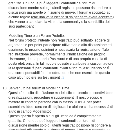
gratutito. Chiunque può leggere i contenuti del forum di
discussione mentre solo gli utenti registrati possono rispondere a
discussioni già aperte o iniziarne di nuove. Il forum è soggetto ad
alcune regole (
che una volta iscritto si da per certo avere accettato
)
che vanno a cautelare la vita della community e la sensibilità dei
suoi partecipanti:
Modeling Time è un Forum Protetto.
Nel forum protetto, l’utente non registrato può soltanto leggere gli
argomenti e per poter partecipare attivamente alla discussione ed
esprimere le proprie opinioni è necessaria la registrazione. Tale
registrazione prevede, normalmente, l’indicazione del proprio
Username, di una propria Password e di una propria casella di
posta elettronica. In tal modo è possibile attribuire a ciascun autore
la responsabilità per i contenuti inviati ai forum, escludendo così
una corresponsabilità del moderatore che non esercita in questo
caso alcun potere sui testi inseriti.
#
Benvenuto nel forum di Modeling Time.
Questo è un sito di diffusione modellistica di tecnica e condivisione
di realizzazioni, procedure e suggerimenti. Il nostro scopo è
mettere in contatto persone con lo stesso HOBBY per poter
scambiarsi idee, cercare di migliorarsi e aiutare chi ha necessità di
aiuto in campo Modellisitco.
Questo spazio è aperto a tutti gli utenti ed è completamente
gratutito. Chiunque può leggere i contenuti del forum di
discussione mentre solo gli utenti registrati possono rispondere a