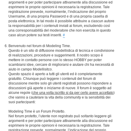
argomenti e per poter partecipare attivamente alla discussione ed
esprimere le proprie opinioni è necessaria la registrazione. Tale
registrazione prevede, normalmente, l’indicazione del proprio
Username, di una propria Password e di una propria casella di
posta elettronica. In tal modo è possibile attribuire a ciascun autore
la responsabilità per i contenuti inviati ai forum, escludendo così
una corresponsabilità del moderatore che non esercita in questo
caso alcun potere sui testi inseriti.
#
Benvenuto nel forum di Modeling Time.
Questo è un sito di diffusione modellistica di tecnica e condivisione
di realizzazioni, procedure e suggerimenti. Il nostro scopo è
mettere in contatto persone con lo stesso HOBBY per poter
scambiarsi idee, cercare di migliorarsi e aiutare chi ha necessità di
aiuto in campo Modellisitco.
Questo spazio è aperto a tutti gli utenti ed è completamente
gratutito. Chiunque può leggere i contenuti del forum di
discussione mentre solo gli utenti registrati possono rispondere a
discussioni già aperte o iniziarne di nuove. Il forum è soggetto ad
alcune regole (
che una volta iscritto si da per certo avere accettato
)
che vanno a cautelare la vita della community e la sensibilità dei
suoi partecipanti:
Modeling Time è un Forum Protetto.
Nel forum protetto, l’utente non registrato può soltanto leggere gli
argomenti e per poter partecipare attivamente alla discussione ed
esprimere le proprie opinioni è necessaria la registrazione. Tale
registrazione prevede, normalmente, l’indicazione del proprio