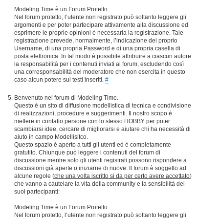
Modeling Time è un Forum Protetto.
Nel forum protetto, l’utente non registrato può soltanto leggere gli
argomenti e per poter partecipare attivamente alla discussione ed
esprimere le proprie opinioni è necessaria la registrazione. Tale
registrazione prevede, normalmente, l’indicazione del proprio
Username, di una propria Password e di una propria casella di
posta elettronica. In tal modo è possibile attribuire a ciascun autore
la responsabilità per i contenuti inviati ai forum, escludendo così
una corresponsabilità del moderatore che non esercita in questo
caso alcun potere sui testi inseriti.
#
Benvenuto nel forum di Modeling Time.
Questo è un sito di diffusione modellistica di tecnica e condivisione
di realizzazioni, procedure e suggerimenti. Il nostro scopo è
mettere in contatto persone con lo stesso HOBBY per poter
scambiarsi idee, cercare di migliorarsi e aiutare chi ha necessità di
aiuto in campo Modellisitco.
Questo spazio è aperto a tutti gli utenti ed è completamente
gratutito. Chiunque può leggere i contenuti del forum di
discussione mentre solo gli utenti registrati possono rispondere a
discussioni già aperte o iniziarne di nuove. Il forum è soggetto ad
alcune regole (
che una volta iscritto si da per certo avere accettato
)
che vanno a cautelare la vita della community e la sensibilità dei
suoi partecipanti:
Modeling Time è un Forum Protetto.
Nel forum protetto, l’utente non registrato può soltanto leggere gli