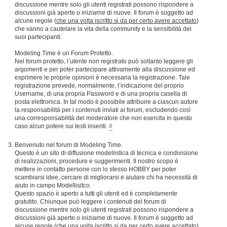
discussione mentre solo gli utenti registrati possono rispondere a
discussioni già aperte o iniziarne di nuove. Il forum è soggetto ad
alcune regole (
che una volta iscritto si da per certo avere accettato
)
che vanno a cautelare la vita della community e la sensibilità dei
suoi partecipanti:
Modeling Time è un Forum Protetto.
Nel forum protetto, l’utente non registrato può soltanto leggere gli
argomenti e per poter partecipare attivamente alla discussione ed
esprimere le proprie opinioni è necessaria la registrazione. Tale
registrazione prevede, normalmente, l’indicazione del proprio
Username, di una propria Password e di una propria casella di
posta elettronica. In tal modo è possibile attribuire a ciascun autore
la responsabilità per i contenuti inviati ai forum, escludendo così
una corresponsabilità del moderatore che non esercita in questo
caso alcun potere sui testi inseriti.
#
Benvenuto nel forum di Modeling Time.
Questo è un sito di diffusione modellistica di tecnica e condivisione
di realizzazioni, procedure e suggerimenti. Il nostro scopo è
mettere in contatto persone con lo stesso HOBBY per poter
scambiarsi idee, cercare di migliorarsi e aiutare chi ha necessità di
aiuto in campo Modellisitco.
Questo spazio è aperto a tutti gli utenti ed è completamente
gratutito. Chiunque può leggere i contenuti del forum di
discussione mentre solo gli utenti registrati possono rispondere a
discussioni già aperte o iniziarne di nuove. Il forum è soggetto ad
alcune regole (
che una volta iscritto si da per certo avere accettato
)