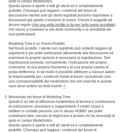
aiuto in campo Modellisitco.
Questo spazio è aperto a tutti gli utenti ed è completamente
gratutito. Chiunque può leggere i contenuti del forum di
discussione mentre solo gli utenti registrati possono rispondere a
discussioni già aperte o iniziarne di nuove. Il forum è soggetto ad
alcune regole (
che una volta iscritto si da per certo avere accettato
)
che vanno a cautelare la vita della community e la sensibilità dei
suoi partecipanti:
Modeling Time è un Forum Protetto.
Nel forum protetto, l’utente non registrato può soltanto leggere gli
argomenti e per poter partecipare attivamente alla discussione ed
esprimere le proprie opinioni è necessaria la registrazione. Tale
registrazione prevede, normalmente, l’indicazione del proprio
Username, di una propria Password e di una propria casella di
posta elettronica. In tal modo è possibile attribuire a ciascun autore
la responsabilità per i contenuti inviati ai forum, escludendo così
una corresponsabilità del moderatore che non esercita in questo
caso alcun potere sui testi inseriti.
#
Benvenuto nel forum di Modeling Time.
Questo è un sito di diffusione modellistica di tecnica e condivisione
di realizzazioni, procedure e suggerimenti. Il nostro scopo è
mettere in contatto persone con lo stesso HOBBY per poter
scambiarsi idee, cercare di migliorarsi e aiutare chi ha necessità di
aiuto in campo Modellisitco.
Questo spazio è aperto a tutti gli utenti ed è completamente
gratutito. Chiunque può leggere i contenuti del forum di