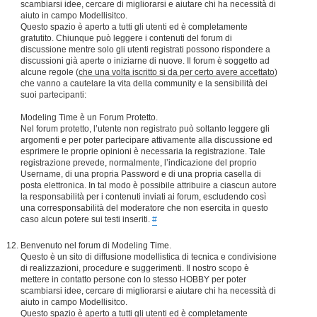
scambiarsi idee, cercare di migliorarsi e aiutare chi ha necessità di
aiuto in campo Modellisitco.
Questo spazio è aperto a tutti gli utenti ed è completamente
gratutito. Chiunque può leggere i contenuti del forum di
discussione mentre solo gli utenti registrati possono rispondere a
discussioni già aperte o iniziarne di nuove. Il forum è soggetto ad
alcune regole (
che una volta iscritto si da per certo avere accettato
)
che vanno a cautelare la vita della community e la sensibilità dei
suoi partecipanti:
Modeling Time è un Forum Protetto.
Nel forum protetto, l’utente non registrato può soltanto leggere gli
argomenti e per poter partecipare attivamente alla discussione ed
esprimere le proprie opinioni è necessaria la registrazione. Tale
registrazione prevede, normalmente, l’indicazione del proprio
Username, di una propria Password e di una propria casella di
posta elettronica. In tal modo è possibile attribuire a ciascun autore
la responsabilità per i contenuti inviati ai forum, escludendo così
una corresponsabilità del moderatore che non esercita in questo
caso alcun potere sui testi inseriti.
#
Benvenuto nel forum di Modeling Time.
Questo è un sito di diffusione modellistica di tecnica e condivisione
di realizzazioni, procedure e suggerimenti. Il nostro scopo è
mettere in contatto persone con lo stesso HOBBY per poter
scambiarsi idee, cercare di migliorarsi e aiutare chi ha necessità di
aiuto in campo Modellisitco.
Questo spazio è aperto a tutti gli utenti ed è completamente