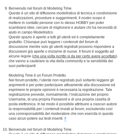
Benvenuto nel forum di Modeling Time.
Questo è un sito di diffusione modellistica di tecnica e condivisione
di realizzazioni, procedure e suggerimenti. Il nostro scopo è
mettere in contatto persone con lo stesso HOBBY per poter
scambiarsi idee, cercare di migliorarsi e aiutare chi ha necessità di
aiuto in campo Modellisitco.
Questo spazio è aperto a tutti gli utenti ed è completamente
gratutito. Chiunque può leggere i contenuti del forum di
discussione mentre solo gli utenti registrati possono rispondere a
discussioni già aperte o iniziarne di nuove. Il forum è soggetto ad
alcune regole (
che una volta iscritto si da per certo avere accettato
)
che vanno a cautelare la vita della community e la sensibilità dei
suoi partecipanti:
Modeling Time è un Forum Protetto.
Nel forum protetto, l’utente non registrato può soltanto leggere gli
argomenti e per poter partecipare attivamente alla discussione ed
esprimere le proprie opinioni è necessaria la registrazione. Tale
registrazione prevede, normalmente, l’indicazione del proprio
Username, di una propria Password e di una propria casella di
posta elettronica. In tal modo è possibile attribuire a ciascun autore
la responsabilità per i contenuti inviati ai forum, escludendo così
una corresponsabilità del moderatore che non esercita in questo
caso alcun potere sui testi inseriti.
#
Benvenuto nel forum di Modeling Time.