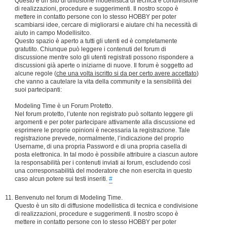
Questo è un sito di diffusione modellistica di tecnica e condivisione
di realizzazioni, procedure e suggerimenti. Il nostro scopo è
mettere in contatto persone con lo stesso HOBBY per poter
scambiarsi idee, cercare di migliorarsi e aiutare chi ha necessità di
aiuto in campo Modellisitco.
Questo spazio è aperto a tutti gli utenti ed è completamente
gratutito. Chiunque può leggere i contenuti del forum di
discussione mentre solo gli utenti registrati possono rispondere a
discussioni già aperte o iniziarne di nuove. Il forum è soggetto ad
alcune regole (
che una volta iscritto si da per certo avere accettato
)
che vanno a cautelare la vita della community e la sensibilità dei
suoi partecipanti:
Modeling Time è un Forum Protetto.
Nel forum protetto, l’utente non registrato può soltanto leggere gli
argomenti e per poter partecipare attivamente alla discussione ed
esprimere le proprie opinioni è necessaria la registrazione. Tale
registrazione prevede, normalmente, l’indicazione del proprio
Username, di una propria Password e di una propria casella di
posta elettronica. In tal modo è possibile attribuire a ciascun autore
la responsabilità per i contenuti inviati ai forum, escludendo così
una corresponsabilità del moderatore che non esercita in questo
caso alcun potere sui testi inseriti.
#
Benvenuto nel forum di Modeling Time.
Questo è un sito di diffusione modellistica di tecnica e condivisione
di realizzazioni, procedure e suggerimenti. Il nostro scopo è
mettere in contatto persone con lo stesso HOBBY per poter