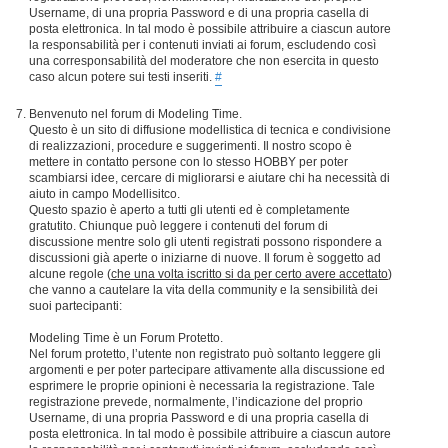
Username, di una propria Password e di una propria casella di
posta elettronica. In tal modo è possibile attribuire a ciascun autore
la responsabilità per i contenuti inviati ai forum, escludendo così
una corresponsabilità del moderatore che non esercita in questo
caso alcun potere sui testi inseriti.
#
Benvenuto nel forum di Modeling Time.
Questo è un sito di diffusione modellistica di tecnica e condivisione
di realizzazioni, procedure e suggerimenti. Il nostro scopo è
mettere in contatto persone con lo stesso HOBBY per poter
scambiarsi idee, cercare di migliorarsi e aiutare chi ha necessità di
aiuto in campo Modellisitco.
Questo spazio è aperto a tutti gli utenti ed è completamente
gratutito. Chiunque può leggere i contenuti del forum di
discussione mentre solo gli utenti registrati possono rispondere a
discussioni già aperte o iniziarne di nuove. Il forum è soggetto ad
alcune regole (
che una volta iscritto si da per certo avere accettato
)
che vanno a cautelare la vita della community e la sensibilità dei
suoi partecipanti:
Modeling Time è un Forum Protetto.
Nel forum protetto, l’utente non registrato può soltanto leggere gli
argomenti e per poter partecipare attivamente alla discussione ed
esprimere le proprie opinioni è necessaria la registrazione. Tale
registrazione prevede, normalmente, l’indicazione del proprio
Username, di una propria Password e di una propria casella di
posta elettronica. In tal modo è possibile attribuire a ciascun autore