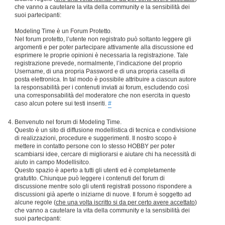
che vanno a cautelare la vita della community e la sensibilità dei
suoi partecipanti:
Modeling Time è un Forum Protetto.
Nel forum protetto, l’utente non registrato può soltanto leggere gli
argomenti e per poter partecipare attivamente alla discussione ed
esprimere le proprie opinioni è necessaria la registrazione. Tale
registrazione prevede, normalmente, l’indicazione del proprio
Username, di una propria Password e di una propria casella di
posta elettronica. In tal modo è possibile attribuire a ciascun autore
la responsabilità per i contenuti inviati ai forum, escludendo così
una corresponsabilità del moderatore che non esercita in questo
caso alcun potere sui testi inseriti.
#
Benvenuto nel forum di Modeling Time.
Questo è un sito di diffusione modellistica di tecnica e condivisione
di realizzazioni, procedure e suggerimenti. Il nostro scopo è
mettere in contatto persone con lo stesso HOBBY per poter
scambiarsi idee, cercare di migliorarsi e aiutare chi ha necessità di
aiuto in campo Modellisitco.
Questo spazio è aperto a tutti gli utenti ed è completamente
gratutito. Chiunque può leggere i contenuti del forum di
discussione mentre solo gli utenti registrati possono rispondere a
discussioni già aperte o iniziarne di nuove. Il forum è soggetto ad
alcune regole (
che una volta iscritto si da per certo avere accettato
)
che vanno a cautelare la vita della community e la sensibilità dei
suoi partecipanti: