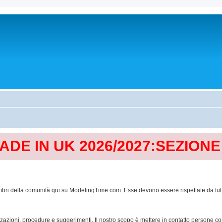
MADE IN UK 2026/2027:SEZION
mbri della comunità qui su ModelingTime.com. Esse devono essere rispettate da tutti al
lizzazioni, procedure e suggerimenti. Il nostro scopo è mettere in contatto persone 