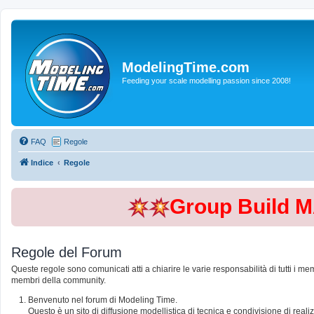
ModelingTime.com
Feeding your scale modelling passion since 2008!
FAQ
Regole
Indice
Regole
Group Build 
Regole del Forum
Queste regole sono comunicati atti a chiarire le varie responsabilità di tutti i me
membri della community.
Benvenuto nel forum di Modeling Time.
Questo è un sito di diffusione modellistica di tecnica e condivisione di rea