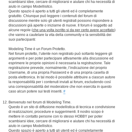
scambiarsi idee, cercare di migliorarsi e aiutare chi ha necessità di
aiuto in campo Modellisitco.
Questo spazio è aperto a tutti gli utenti ed è completamente
gratutito. Chiunque può leggere i contenuti del forum di
discussione mentre solo gli utenti registrati possono rispondere a
discussioni già aperte o iniziarne di nuove. Il forum è soggetto ad
alcune regole (
che una volta iscritto si da per certo avere accettato
)
che vanno a cautelare la vita della community e la sensibilità dei
suoi partecipanti:
Modeling Time è un Forum Protetto.
Nel forum protetto, l’utente non registrato può soltanto leggere gli
argomenti e per poter partecipare attivamente alla discussione ed
esprimere le proprie opinioni è necessaria la registrazione. Tale
registrazione prevede, normalmente, l’indicazione del proprio
Username, di una propria Password e di una propria casella di
posta elettronica. In tal modo è possibile attribuire a ciascun autore
la responsabilità per i contenuti inviati ai forum, escludendo così
una corresponsabilità del moderatore che non esercita in questo
caso alcun potere sui testi inseriti.
#
Benvenuto nel forum di Modeling Time.
Questo è un sito di diffusione modellistica di tecnica e condivisione
di realizzazioni, procedure e suggerimenti. Il nostro scopo è
mettere in contatto persone con lo stesso HOBBY per poter
scambiarsi idee, cercare di migliorarsi e aiutare chi ha necessità di
aiuto in campo Modellisitco.
Questo spazio è aperto a tutti gli utenti ed è completamente