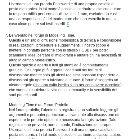
Username, di una propria Password e di una propria casella di
posta elettronica. In tal modo è possibile attribuire a ciascun autore
la responsabilità per i contenuti inviati ai forum, escludendo così
una corresponsabilità del moderatore che non esercita in questo
caso alcun potere sui testi inseriti.
#
Benvenuto nel forum di Modeling Time.
Questo è un sito di diffusione modellistica di tecnica e condivisione
di realizzazioni, procedure e suggerimenti. Il nostro scopo è
mettere in contatto persone con lo stesso HOBBY per poter
scambiarsi idee, cercare di migliorarsi e aiutare chi ha necessità di
aiuto in campo Modellisitco.
Questo spazio è aperto a tutti gli utenti ed è completamente
gratutito. Chiunque può leggere i contenuti del forum di
discussione mentre solo gli utenti registrati possono rispondere a
discussioni già aperte o iniziarne di nuove. Il forum è soggetto ad
alcune regole (
che una volta iscritto si da per certo avere accettato
)
che vanno a cautelare la vita della community e la sensibilità dei
suoi partecipanti:
Modeling Time è un Forum Protetto.
Nel forum protetto, l’utente non registrato può soltanto leggere gli
argomenti e per poter partecipare attivamente alla discussione ed
esprimere le proprie opinioni è necessaria la registrazione. Tale
registrazione prevede, normalmente, l’indicazione del proprio
Username, di una propria Password e di una propria casella di
posta elettronica. In tal modo è possibile attribuire a ciascun autore