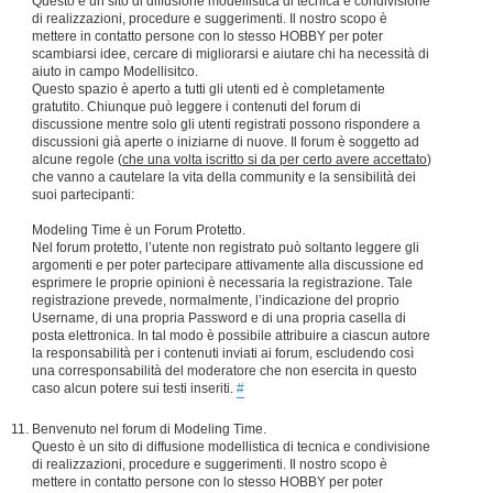
Questo è un sito di diffusione modellistica di tecnica e condivisione
di realizzazioni, procedure e suggerimenti. Il nostro scopo è
mettere in contatto persone con lo stesso HOBBY per poter
scambiarsi idee, cercare di migliorarsi e aiutare chi ha necessità di
aiuto in campo Modellisitco.
Questo spazio è aperto a tutti gli utenti ed è completamente
gratutito. Chiunque può leggere i contenuti del forum di
discussione mentre solo gli utenti registrati possono rispondere a
discussioni già aperte o iniziarne di nuove. Il forum è soggetto ad
alcune regole (
che una volta iscritto si da per certo avere accettato
)
che vanno a cautelare la vita della community e la sensibilità dei
suoi partecipanti:
Modeling Time è un Forum Protetto.
Nel forum protetto, l’utente non registrato può soltanto leggere gli
argomenti e per poter partecipare attivamente alla discussione ed
esprimere le proprie opinioni è necessaria la registrazione. Tale
registrazione prevede, normalmente, l’indicazione del proprio
Username, di una propria Password e di una propria casella di
posta elettronica. In tal modo è possibile attribuire a ciascun autore
la responsabilità per i contenuti inviati ai forum, escludendo così
una corresponsabilità del moderatore che non esercita in questo
caso alcun potere sui testi inseriti.
#
Benvenuto nel forum di Modeling Time.
Questo è un sito di diffusione modellistica di tecnica e condivisione
di realizzazioni, procedure e suggerimenti. Il nostro scopo è
mettere in contatto persone con lo stesso HOBBY per poter