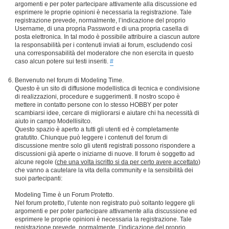
argomenti e per poter partecipare attivamente alla discussione ed
esprimere le proprie opinioni è necessaria la registrazione. Tale
registrazione prevede, normalmente, l’indicazione del proprio
Username, di una propria Password e di una propria casella di
posta elettronica. In tal modo è possibile attribuire a ciascun autore
la responsabilità per i contenuti inviati ai forum, escludendo così
una corresponsabilità del moderatore che non esercita in questo
caso alcun potere sui testi inseriti.
#
Benvenuto nel forum di Modeling Time.
Questo è un sito di diffusione modellistica di tecnica e condivisione
di realizzazioni, procedure e suggerimenti. Il nostro scopo è
mettere in contatto persone con lo stesso HOBBY per poter
scambiarsi idee, cercare di migliorarsi e aiutare chi ha necessità di
aiuto in campo Modellisitco.
Questo spazio è aperto a tutti gli utenti ed è completamente
gratutito. Chiunque può leggere i contenuti del forum di
discussione mentre solo gli utenti registrati possono rispondere a
discussioni già aperte o iniziarne di nuove. Il forum è soggetto ad
alcune regole (
che una volta iscritto si da per certo avere accettato
)
che vanno a cautelare la vita della community e la sensibilità dei
suoi partecipanti:
Modeling Time è un Forum Protetto.
Nel forum protetto, l’utente non registrato può soltanto leggere gli
argomenti e per poter partecipare attivamente alla discussione ed
esprimere le proprie opinioni è necessaria la registrazione. Tale
registrazione prevede, normalmente, l’indicazione del proprio