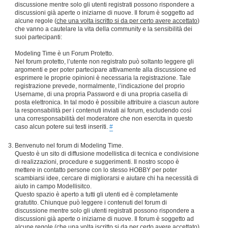
discussione mentre solo gli utenti registrati possono rispondere a
discussioni già aperte o iniziarne di nuove. Il forum è soggetto ad
alcune regole (
che una volta iscritto si da per certo avere accettato
)
che vanno a cautelare la vita della community e la sensibilità dei
suoi partecipanti:
Modeling Time è un Forum Protetto.
Nel forum protetto, l’utente non registrato può soltanto leggere gli
argomenti e per poter partecipare attivamente alla discussione ed
esprimere le proprie opinioni è necessaria la registrazione. Tale
registrazione prevede, normalmente, l’indicazione del proprio
Username, di una propria Password e di una propria casella di
posta elettronica. In tal modo è possibile attribuire a ciascun autore
la responsabilità per i contenuti inviati ai forum, escludendo così
una corresponsabilità del moderatore che non esercita in questo
caso alcun potere sui testi inseriti.
#
Benvenuto nel forum di Modeling Time.
Questo è un sito di diffusione modellistica di tecnica e condivisione
di realizzazioni, procedure e suggerimenti. Il nostro scopo è
mettere in contatto persone con lo stesso HOBBY per poter
scambiarsi idee, cercare di migliorarsi e aiutare chi ha necessità di
aiuto in campo Modellisitco.
Questo spazio è aperto a tutti gli utenti ed è completamente
gratutito. Chiunque può leggere i contenuti del forum di
discussione mentre solo gli utenti registrati possono rispondere a
discussioni già aperte o iniziarne di nuove. Il forum è soggetto ad
alcune regole (
che una volta iscritto si da per certo avere accettato
)