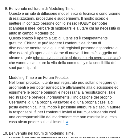
Benvenuto nel forum di Modeling Time.
Questo è un sito di diffusione modellistica di tecnica e condivisione
di realizzazioni, procedure e suggerimenti. Il nostro scopo è
mettere in contatto persone con lo stesso HOBBY per poter
scambiarsi idee, cercare di migliorarsi e aiutare chi ha necessità di
aiuto in campo Modellisitco.
Questo spazio è aperto a tutti gli utenti ed è completamente
gratutito. Chiunque può leggere i contenuti del forum di
discussione mentre solo gli utenti registrati possono rispondere a
discussioni già aperte o iniziarne di nuove. Il forum è soggetto ad
alcune regole (
che una volta iscritto si da per certo avere accettato
)
che vanno a cautelare la vita della community e la sensibilità dei
suoi partecipanti:
Modeling Time è un Forum Protetto.
Nel forum protetto, l’utente non registrato può soltanto leggere gli
argomenti e per poter partecipare attivamente alla discussione ed
esprimere le proprie opinioni è necessaria la registrazione. Tale
registrazione prevede, normalmente, l’indicazione del proprio
Username, di una propria Password e di una propria casella di
posta elettronica. In tal modo è possibile attribuire a ciascun autore
la responsabilità per i contenuti inviati ai forum, escludendo così
una corresponsabilità del moderatore che non esercita in questo
caso alcun potere sui testi inseriti.
#
Benvenuto nel forum di Modeling Time.