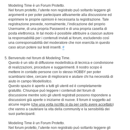
Modeling Time è un Forum Protetto.
Nel forum protetto, l’utente non registrato può soltanto leggere gli
argomenti e per poter partecipare attivamente alla discussione ed
esprimere le proprie opinioni è necessaria la registrazione. Tale
registrazione prevede, normalmente, l’indicazione del proprio
Username, di una propria Password e di una propria casella di
posta elettronica. In tal modo è possibile attribuire a ciascun autore
la responsabilità per i contenuti inviati ai forum, escludendo così
una corresponsabilità del moderatore che non esercita in questo
caso alcun potere sui testi inseriti.
#
Benvenuto nel forum di Modeling Time.
Questo è un sito di diffusione modellistica di tecnica e condivisione
di realizzazioni, procedure e suggerimenti. Il nostro scopo è
mettere in contatto persone con lo stesso HOBBY per poter
scambiarsi idee, cercare di migliorarsi e aiutare chi ha necessità di
aiuto in campo Modellisitco.
Questo spazio è aperto a tutti gli utenti ed è completamente
gratutito. Chiunque può leggere i contenuti del forum di
discussione mentre solo gli utenti registrati possono rispondere a
discussioni già aperte o iniziarne di nuove. Il forum è soggetto ad
alcune regole (
che una volta iscritto si da per certo avere accettato
)
che vanno a cautelare la vita della community e la sensibilità dei
suoi partecipanti:
Modeling Time è un Forum Protetto.
Nel forum protetto, l’utente non registrato può soltanto leggere gli