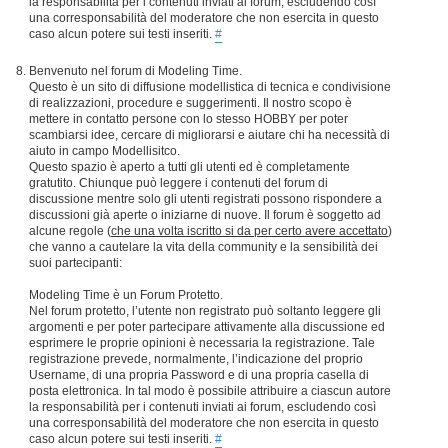
la responsabilità per i contenuti inviati ai forum, escludendo così
una corresponsabilità del moderatore che non esercita in questo
caso alcun potere sui testi inseriti.
#
Benvenuto nel forum di Modeling Time.
Questo è un sito di diffusione modellistica di tecnica e condivisione
di realizzazioni, procedure e suggerimenti. Il nostro scopo è
mettere in contatto persone con lo stesso HOBBY per poter
scambiarsi idee, cercare di migliorarsi e aiutare chi ha necessità di
aiuto in campo Modellisitco.
Questo spazio è aperto a tutti gli utenti ed è completamente
gratutito. Chiunque può leggere i contenuti del forum di
discussione mentre solo gli utenti registrati possono rispondere a
discussioni già aperte o iniziarne di nuove. Il forum è soggetto ad
alcune regole (
che una volta iscritto si da per certo avere accettato
)
che vanno a cautelare la vita della community e la sensibilità dei
suoi partecipanti:
Modeling Time è un Forum Protetto.
Nel forum protetto, l’utente non registrato può soltanto leggere gli
argomenti e per poter partecipare attivamente alla discussione ed
esprimere le proprie opinioni è necessaria la registrazione. Tale
registrazione prevede, normalmente, l’indicazione del proprio
Username, di una propria Password e di una propria casella di
posta elettronica. In tal modo è possibile attribuire a ciascun autore
la responsabilità per i contenuti inviati ai forum, escludendo così
una corresponsabilità del moderatore che non esercita in questo
caso alcun potere sui testi inseriti.
#