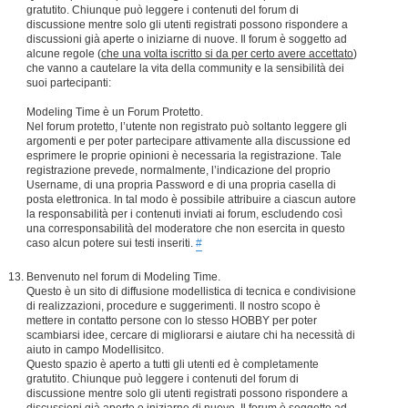
gratutito. Chiunque può leggere i contenuti del forum di
discussione mentre solo gli utenti registrati possono rispondere a
discussioni già aperte o iniziarne di nuove. Il forum è soggetto ad
alcune regole (
che una volta iscritto si da per certo avere accettato
)
che vanno a cautelare la vita della community e la sensibilità dei
suoi partecipanti:
Modeling Time è un Forum Protetto.
Nel forum protetto, l’utente non registrato può soltanto leggere gli
argomenti e per poter partecipare attivamente alla discussione ed
esprimere le proprie opinioni è necessaria la registrazione. Tale
registrazione prevede, normalmente, l’indicazione del proprio
Username, di una propria Password e di una propria casella di
posta elettronica. In tal modo è possibile attribuire a ciascun autore
la responsabilità per i contenuti inviati ai forum, escludendo così
una corresponsabilità del moderatore che non esercita in questo
caso alcun potere sui testi inseriti.
#
Benvenuto nel forum di Modeling Time.
Questo è un sito di diffusione modellistica di tecnica e condivisione
di realizzazioni, procedure e suggerimenti. Il nostro scopo è
mettere in contatto persone con lo stesso HOBBY per poter
scambiarsi idee, cercare di migliorarsi e aiutare chi ha necessità di
aiuto in campo Modellisitco.
Questo spazio è aperto a tutti gli utenti ed è completamente
gratutito. Chiunque può leggere i contenuti del forum di
discussione mentre solo gli utenti registrati possono rispondere a