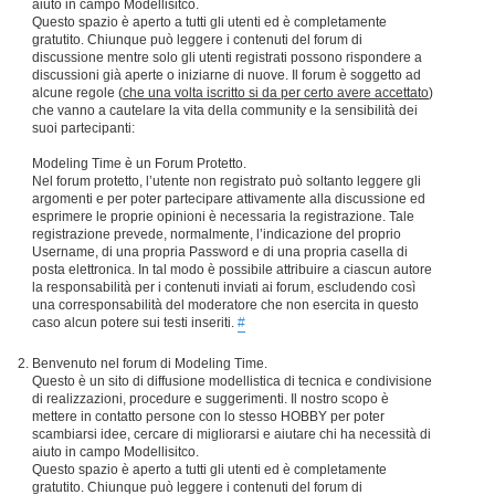
aiuto in campo Modellisitco.
Questo spazio è aperto a tutti gli utenti ed è completamente
gratutito. Chiunque può leggere i contenuti del forum di
discussione mentre solo gli utenti registrati possono rispondere a
discussioni già aperte o iniziarne di nuove. Il forum è soggetto ad
alcune regole (
che una volta iscritto si da per certo avere accettato
)
che vanno a cautelare la vita della community e la sensibilità dei
suoi partecipanti:
Modeling Time è un Forum Protetto.
Nel forum protetto, l’utente non registrato può soltanto leggere gli
argomenti e per poter partecipare attivamente alla discussione ed
esprimere le proprie opinioni è necessaria la registrazione. Tale
registrazione prevede, normalmente, l’indicazione del proprio
Username, di una propria Password e di una propria casella di
posta elettronica. In tal modo è possibile attribuire a ciascun autore
la responsabilità per i contenuti inviati ai forum, escludendo così
una corresponsabilità del moderatore che non esercita in questo
caso alcun potere sui testi inseriti.
#
Benvenuto nel forum di Modeling Time.
Questo è un sito di diffusione modellistica di tecnica e condivisione
di realizzazioni, procedure e suggerimenti. Il nostro scopo è
mettere in contatto persone con lo stesso HOBBY per poter
scambiarsi idee, cercare di migliorarsi e aiutare chi ha necessità di
aiuto in campo Modellisitco.
Questo spazio è aperto a tutti gli utenti ed è completamente
gratutito. Chiunque può leggere i contenuti del forum di