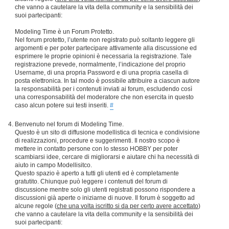
che vanno a cautelare la vita della community e la sensibilità dei
suoi partecipanti:
Modeling Time è un Forum Protetto.
Nel forum protetto, l’utente non registrato può soltanto leggere gli
argomenti e per poter partecipare attivamente alla discussione ed
esprimere le proprie opinioni è necessaria la registrazione. Tale
registrazione prevede, normalmente, l’indicazione del proprio
Username, di una propria Password e di una propria casella di
posta elettronica. In tal modo è possibile attribuire a ciascun autore
la responsabilità per i contenuti inviati ai forum, escludendo così
una corresponsabilità del moderatore che non esercita in questo
caso alcun potere sui testi inseriti.
#
Benvenuto nel forum di Modeling Time.
Questo è un sito di diffusione modellistica di tecnica e condivisione
di realizzazioni, procedure e suggerimenti. Il nostro scopo è
mettere in contatto persone con lo stesso HOBBY per poter
scambiarsi idee, cercare di migliorarsi e aiutare chi ha necessità di
aiuto in campo Modellisitco.
Questo spazio è aperto a tutti gli utenti ed è completamente
gratutito. Chiunque può leggere i contenuti del forum di
discussione mentre solo gli utenti registrati possono rispondere a
discussioni già aperte o iniziarne di nuove. Il forum è soggetto ad
alcune regole (
che una volta iscritto si da per certo avere accettato
)
che vanno a cautelare la vita della community e la sensibilità dei
suoi partecipanti: