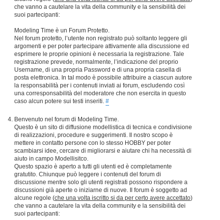
che vanno a cautelare la vita della community e la sensibilità dei
suoi partecipanti:
Modeling Time è un Forum Protetto.
Nel forum protetto, l’utente non registrato può soltanto leggere gli
argomenti e per poter partecipare attivamente alla discussione ed
esprimere le proprie opinioni è necessaria la registrazione. Tale
registrazione prevede, normalmente, l’indicazione del proprio
Username, di una propria Password e di una propria casella di
posta elettronica. In tal modo è possibile attribuire a ciascun autore
la responsabilità per i contenuti inviati ai forum, escludendo così
una corresponsabilità del moderatore che non esercita in questo
caso alcun potere sui testi inseriti.
#
Benvenuto nel forum di Modeling Time.
Questo è un sito di diffusione modellistica di tecnica e condivisione
di realizzazioni, procedure e suggerimenti. Il nostro scopo è
mettere in contatto persone con lo stesso HOBBY per poter
scambiarsi idee, cercare di migliorarsi e aiutare chi ha necessità di
aiuto in campo Modellisitco.
Questo spazio è aperto a tutti gli utenti ed è completamente
gratutito. Chiunque può leggere i contenuti del forum di
discussione mentre solo gli utenti registrati possono rispondere a
discussioni già aperte o iniziarne di nuove. Il forum è soggetto ad
alcune regole (
che una volta iscritto si da per certo avere accettato
)
che vanno a cautelare la vita della community e la sensibilità dei
suoi partecipanti: