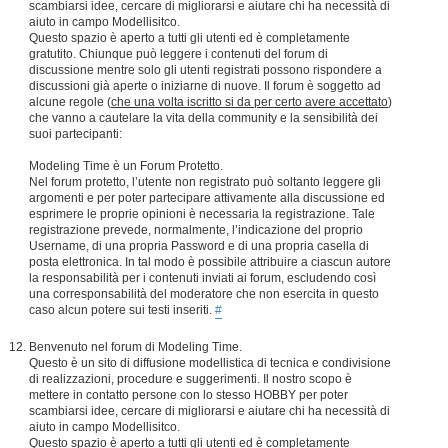
scambiarsi idee, cercare di migliorarsi e aiutare chi ha necessità di
aiuto in campo Modellisitco.
Questo spazio è aperto a tutti gli utenti ed è completamente
gratutito. Chiunque può leggere i contenuti del forum di
discussione mentre solo gli utenti registrati possono rispondere a
discussioni già aperte o iniziarne di nuove. Il forum è soggetto ad
alcune regole (
che una volta iscritto si da per certo avere accettato
)
che vanno a cautelare la vita della community e la sensibilità dei
suoi partecipanti:
Modeling Time è un Forum Protetto.
Nel forum protetto, l’utente non registrato può soltanto leggere gli
argomenti e per poter partecipare attivamente alla discussione ed
esprimere le proprie opinioni è necessaria la registrazione. Tale
registrazione prevede, normalmente, l’indicazione del proprio
Username, di una propria Password e di una propria casella di
posta elettronica. In tal modo è possibile attribuire a ciascun autore
la responsabilità per i contenuti inviati ai forum, escludendo così
una corresponsabilità del moderatore che non esercita in questo
caso alcun potere sui testi inseriti.
#
Benvenuto nel forum di Modeling Time.
Questo è un sito di diffusione modellistica di tecnica e condivisione
di realizzazioni, procedure e suggerimenti. Il nostro scopo è
mettere in contatto persone con lo stesso HOBBY per poter
scambiarsi idee, cercare di migliorarsi e aiutare chi ha necessità di
aiuto in campo Modellisitco.
Questo spazio è aperto a tutti gli utenti ed è completamente