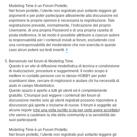
Modeling Time è un Forum Protetto.
Nel forum protetto, l’utente non registrato può soltanto leggere gli
argomenti e per poter partecipare attivamente alla discussione ed
esprimere le proprie opinioni è necessaria la registrazione. Tale
registrazione prevede, normalmente, l’indicazione del proprio
Username, di una propria Password e di una propria casella di
posta elettronica. In tal modo è possibile attribuire a ciascun autore
la responsabilità per i contenuti inviati ai forum, escludendo così
una corresponsabilità del moderatore che non esercita in questo
caso alcun potere sui testi inseriti.
#
Benvenuto nel forum di Modeling Time.
Questo è un sito di diffusione modellistica di tecnica e condivisione
di realizzazioni, procedure e suggerimenti. Il nostro scopo è
mettere in contatto persone con lo stesso HOBBY per poter
scambiarsi idee, cercare di migliorarsi e aiutare chi ha necessità di
aiuto in campo Modellisitco.
Questo spazio è aperto a tutti gli utenti ed è completamente
gratutito. Chiunque può leggere i contenuti del forum di
discussione mentre solo gli utenti registrati possono rispondere a
discussioni già aperte o iniziarne di nuove. Il forum è soggetto ad
alcune regole (
che una volta iscritto si da per certo avere accettato
)
che vanno a cautelare la vita della community e la sensibilità dei
suoi partecipanti:
Modeling Time è un Forum Protetto.
Nel forum protetto, l’utente non registrato può soltanto leggere gli