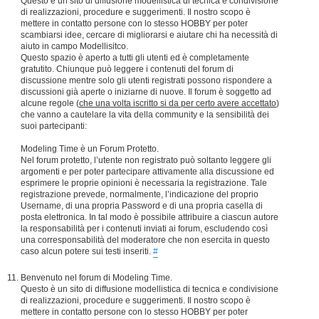
Questo è un sito di diffusione modellistica di tecnica e condivisione
di realizzazioni, procedure e suggerimenti. Il nostro scopo è
mettere in contatto persone con lo stesso HOBBY per poter
scambiarsi idee, cercare di migliorarsi e aiutare chi ha necessità di
aiuto in campo Modellisitco.
Questo spazio è aperto a tutti gli utenti ed è completamente
gratutito. Chiunque può leggere i contenuti del forum di
discussione mentre solo gli utenti registrati possono rispondere a
discussioni già aperte o iniziarne di nuove. Il forum è soggetto ad
alcune regole (
che una volta iscritto si da per certo avere accettato
)
che vanno a cautelare la vita della community e la sensibilità dei
suoi partecipanti:
Modeling Time è un Forum Protetto.
Nel forum protetto, l’utente non registrato può soltanto leggere gli
argomenti e per poter partecipare attivamente alla discussione ed
esprimere le proprie opinioni è necessaria la registrazione. Tale
registrazione prevede, normalmente, l’indicazione del proprio
Username, di una propria Password e di una propria casella di
posta elettronica. In tal modo è possibile attribuire a ciascun autore
la responsabilità per i contenuti inviati ai forum, escludendo così
una corresponsabilità del moderatore che non esercita in questo
caso alcun potere sui testi inseriti.
#
Benvenuto nel forum di Modeling Time.
Questo è un sito di diffusione modellistica di tecnica e condivisione
di realizzazioni, procedure e suggerimenti. Il nostro scopo è
mettere in contatto persone con lo stesso HOBBY per poter