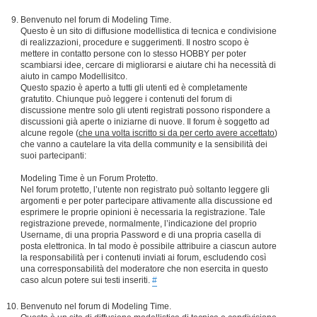
Benvenuto nel forum di Modeling Time.
Questo è un sito di diffusione modellistica di tecnica e condivisione
di realizzazioni, procedure e suggerimenti. Il nostro scopo è
mettere in contatto persone con lo stesso HOBBY per poter
scambiarsi idee, cercare di migliorarsi e aiutare chi ha necessità di
aiuto in campo Modellisitco.
Questo spazio è aperto a tutti gli utenti ed è completamente
gratutito. Chiunque può leggere i contenuti del forum di
discussione mentre solo gli utenti registrati possono rispondere a
discussioni già aperte o iniziarne di nuove. Il forum è soggetto ad
alcune regole (
che una volta iscritto si da per certo avere accettato
)
che vanno a cautelare la vita della community e la sensibilità dei
suoi partecipanti:
Modeling Time è un Forum Protetto.
Nel forum protetto, l’utente non registrato può soltanto leggere gli
argomenti e per poter partecipare attivamente alla discussione ed
esprimere le proprie opinioni è necessaria la registrazione. Tale
registrazione prevede, normalmente, l’indicazione del proprio
Username, di una propria Password e di una propria casella di
posta elettronica. In tal modo è possibile attribuire a ciascun autore
la responsabilità per i contenuti inviati ai forum, escludendo così
una corresponsabilità del moderatore che non esercita in questo
caso alcun potere sui testi inseriti.
#
Benvenuto nel forum di Modeling Time.