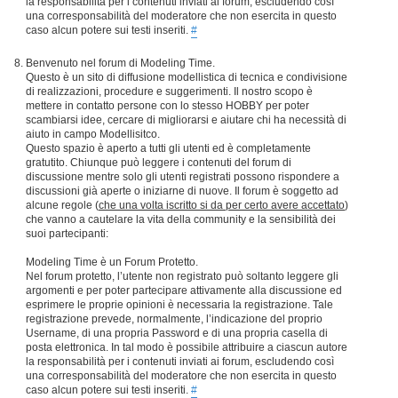
la responsabilità per i contenuti inviati ai forum, escludendo così
una corresponsabilità del moderatore che non esercita in questo
caso alcun potere sui testi inseriti.
#
Benvenuto nel forum di Modeling Time.
Questo è un sito di diffusione modellistica di tecnica e condivisione
di realizzazioni, procedure e suggerimenti. Il nostro scopo è
mettere in contatto persone con lo stesso HOBBY per poter
scambiarsi idee, cercare di migliorarsi e aiutare chi ha necessità di
aiuto in campo Modellisitco.
Questo spazio è aperto a tutti gli utenti ed è completamente
gratutito. Chiunque può leggere i contenuti del forum di
discussione mentre solo gli utenti registrati possono rispondere a
discussioni già aperte o iniziarne di nuove. Il forum è soggetto ad
alcune regole (
che una volta iscritto si da per certo avere accettato
)
che vanno a cautelare la vita della community e la sensibilità dei
suoi partecipanti:
Modeling Time è un Forum Protetto.
Nel forum protetto, l’utente non registrato può soltanto leggere gli
argomenti e per poter partecipare attivamente alla discussione ed
esprimere le proprie opinioni è necessaria la registrazione. Tale
registrazione prevede, normalmente, l’indicazione del proprio
Username, di una propria Password e di una propria casella di
posta elettronica. In tal modo è possibile attribuire a ciascun autore
la responsabilità per i contenuti inviati ai forum, escludendo così
una corresponsabilità del moderatore che non esercita in questo
caso alcun potere sui testi inseriti.
#