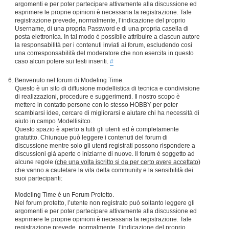
argomenti e per poter partecipare attivamente alla discussione ed
esprimere le proprie opinioni è necessaria la registrazione. Tale
registrazione prevede, normalmente, l’indicazione del proprio
Username, di una propria Password e di una propria casella di
posta elettronica. In tal modo è possibile attribuire a ciascun autore
la responsabilità per i contenuti inviati ai forum, escludendo così
una corresponsabilità del moderatore che non esercita in questo
caso alcun potere sui testi inseriti.
#
Benvenuto nel forum di Modeling Time.
Questo è un sito di diffusione modellistica di tecnica e condivisione
di realizzazioni, procedure e suggerimenti. Il nostro scopo è
mettere in contatto persone con lo stesso HOBBY per poter
scambiarsi idee, cercare di migliorarsi e aiutare chi ha necessità di
aiuto in campo Modellisitco.
Questo spazio è aperto a tutti gli utenti ed è completamente
gratutito. Chiunque può leggere i contenuti del forum di
discussione mentre solo gli utenti registrati possono rispondere a
discussioni già aperte o iniziarne di nuove. Il forum è soggetto ad
alcune regole (
che una volta iscritto si da per certo avere accettato
)
che vanno a cautelare la vita della community e la sensibilità dei
suoi partecipanti:
Modeling Time è un Forum Protetto.
Nel forum protetto, l’utente non registrato può soltanto leggere gli
argomenti e per poter partecipare attivamente alla discussione ed
esprimere le proprie opinioni è necessaria la registrazione. Tale
registrazione prevede, normalmente, l’indicazione del proprio