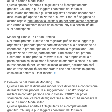
aiuto in campo Modellisitco.
Questo spazio è aperto a tutti gli utenti ed è completamente
gratutito. Chiunque può leggere i contenuti del forum di
discussione mentre solo gli utenti registrati possono rispondere a
discussioni già aperte o iniziarne di nuove. Il forum è soggetto ad
alcune regole (
che una volta iscritto si da per certo avere accettato
)
che vanno a cautelare la vita della community e la sensibilità dei
suoi partecipanti:
Modeling Time è un Forum Protetto.
Nel forum protetto, l’utente non registrato può soltanto leggere gli
argomenti e per poter partecipare attivamente alla discussione ed
esprimere le proprie opinioni è necessaria la registrazione. Tale
registrazione prevede, normalmente, l’indicazione del proprio
Username, di una propria Password e di una propria casella di
posta elettronica. In tal modo è possibile attribuire a ciascun autore
la responsabilità per i contenuti inviati ai forum, escludendo così
una corresponsabilità del moderatore che non esercita in questo
caso alcun potere sui testi inseriti.
#
Benvenuto nel forum di Modeling Time.
Questo è un sito di diffusione modellistica di tecnica e condivisione
di realizzazioni, procedure e suggerimenti. Il nostro scopo è
mettere in contatto persone con lo stesso HOBBY per poter
scambiarsi idee, cercare di migliorarsi e aiutare chi ha necessità di
aiuto in campo Modellisitco.
Questo spazio è aperto a tutti gli utenti ed è completamente
gratutito. Chiunque può leggere i contenuti del forum di