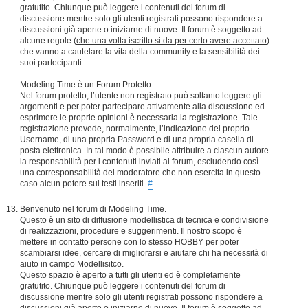
gratutito. Chiunque può leggere i contenuti del forum di
discussione mentre solo gli utenti registrati possono rispondere a
discussioni già aperte o iniziarne di nuove. Il forum è soggetto ad
alcune regole (
che una volta iscritto si da per certo avere accettato
)
che vanno a cautelare la vita della community e la sensibilità dei
suoi partecipanti:
Modeling Time è un Forum Protetto.
Nel forum protetto, l’utente non registrato può soltanto leggere gli
argomenti e per poter partecipare attivamente alla discussione ed
esprimere le proprie opinioni è necessaria la registrazione. Tale
registrazione prevede, normalmente, l’indicazione del proprio
Username, di una propria Password e di una propria casella di
posta elettronica. In tal modo è possibile attribuire a ciascun autore
la responsabilità per i contenuti inviati ai forum, escludendo così
una corresponsabilità del moderatore che non esercita in questo
caso alcun potere sui testi inseriti.
#
Benvenuto nel forum di Modeling Time.
Questo è un sito di diffusione modellistica di tecnica e condivisione
di realizzazioni, procedure e suggerimenti. Il nostro scopo è
mettere in contatto persone con lo stesso HOBBY per poter
scambiarsi idee, cercare di migliorarsi e aiutare chi ha necessità di
aiuto in campo Modellisitco.
Questo spazio è aperto a tutti gli utenti ed è completamente
gratutito. Chiunque può leggere i contenuti del forum di
discussione mentre solo gli utenti registrati possono rispondere a