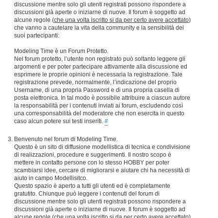
discussione mentre solo gli utenti registrati possono rispondere a
discussioni già aperte o iniziarne di nuove. Il forum è soggetto ad
alcune regole (
che una volta iscritto si da per certo avere accettato
)
che vanno a cautelare la vita della community e la sensibilità dei
suoi partecipanti:
Modeling Time è un Forum Protetto.
Nel forum protetto, l’utente non registrato può soltanto leggere gli
argomenti e per poter partecipare attivamente alla discussione ed
esprimere le proprie opinioni è necessaria la registrazione. Tale
registrazione prevede, normalmente, l’indicazione del proprio
Username, di una propria Password e di una propria casella di
posta elettronica. In tal modo è possibile attribuire a ciascun autore
la responsabilità per i contenuti inviati ai forum, escludendo così
una corresponsabilità del moderatore che non esercita in questo
caso alcun potere sui testi inseriti.
#
Benvenuto nel forum di Modeling Time.
Questo è un sito di diffusione modellistica di tecnica e condivisione
di realizzazioni, procedure e suggerimenti. Il nostro scopo è
mettere in contatto persone con lo stesso HOBBY per poter
scambiarsi idee, cercare di migliorarsi e aiutare chi ha necessità di
aiuto in campo Modellisitco.
Questo spazio è aperto a tutti gli utenti ed è completamente
gratutito. Chiunque può leggere i contenuti del forum di
discussione mentre solo gli utenti registrati possono rispondere a
discussioni già aperte o iniziarne di nuove. Il forum è soggetto ad
alcune regole (
che una volta iscritto si da per certo avere accettato
)