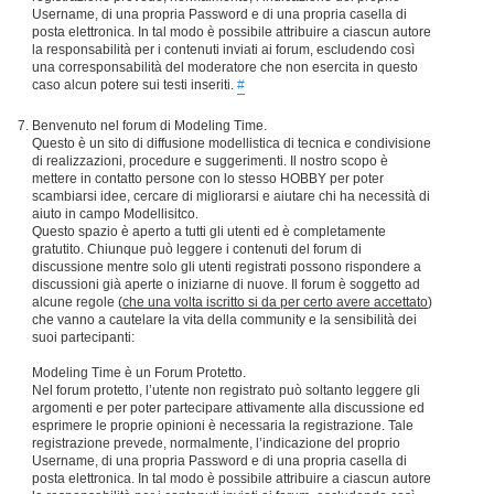
Username, di una propria Password e di una propria casella di
posta elettronica. In tal modo è possibile attribuire a ciascun autore
la responsabilità per i contenuti inviati ai forum, escludendo così
una corresponsabilità del moderatore che non esercita in questo
caso alcun potere sui testi inseriti.
#
Benvenuto nel forum di Modeling Time.
Questo è un sito di diffusione modellistica di tecnica e condivisione
di realizzazioni, procedure e suggerimenti. Il nostro scopo è
mettere in contatto persone con lo stesso HOBBY per poter
scambiarsi idee, cercare di migliorarsi e aiutare chi ha necessità di
aiuto in campo Modellisitco.
Questo spazio è aperto a tutti gli utenti ed è completamente
gratutito. Chiunque può leggere i contenuti del forum di
discussione mentre solo gli utenti registrati possono rispondere a
discussioni già aperte o iniziarne di nuove. Il forum è soggetto ad
alcune regole (
che una volta iscritto si da per certo avere accettato
)
che vanno a cautelare la vita della community e la sensibilità dei
suoi partecipanti:
Modeling Time è un Forum Protetto.
Nel forum protetto, l’utente non registrato può soltanto leggere gli
argomenti e per poter partecipare attivamente alla discussione ed
esprimere le proprie opinioni è necessaria la registrazione. Tale
registrazione prevede, normalmente, l’indicazione del proprio
Username, di una propria Password e di una propria casella di
posta elettronica. In tal modo è possibile attribuire a ciascun autore