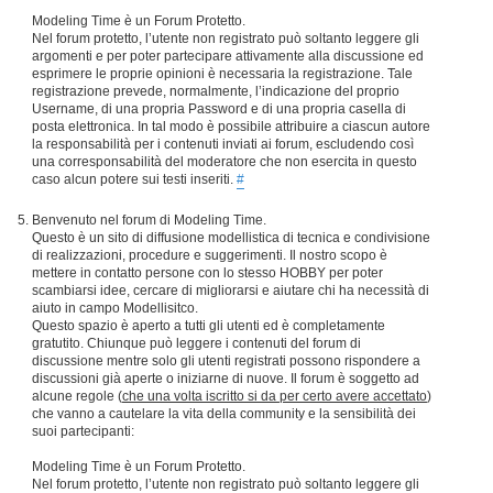
Modeling Time è un Forum Protetto.
Nel forum protetto, l’utente non registrato può soltanto leggere gli
argomenti e per poter partecipare attivamente alla discussione ed
esprimere le proprie opinioni è necessaria la registrazione. Tale
registrazione prevede, normalmente, l’indicazione del proprio
Username, di una propria Password e di una propria casella di
posta elettronica. In tal modo è possibile attribuire a ciascun autore
la responsabilità per i contenuti inviati ai forum, escludendo così
una corresponsabilità del moderatore che non esercita in questo
caso alcun potere sui testi inseriti.
#
Benvenuto nel forum di Modeling Time.
Questo è un sito di diffusione modellistica di tecnica e condivisione
di realizzazioni, procedure e suggerimenti. Il nostro scopo è
mettere in contatto persone con lo stesso HOBBY per poter
scambiarsi idee, cercare di migliorarsi e aiutare chi ha necessità di
aiuto in campo Modellisitco.
Questo spazio è aperto a tutti gli utenti ed è completamente
gratutito. Chiunque può leggere i contenuti del forum di
discussione mentre solo gli utenti registrati possono rispondere a
discussioni già aperte o iniziarne di nuove. Il forum è soggetto ad
alcune regole (
che una volta iscritto si da per certo avere accettato
)
che vanno a cautelare la vita della community e la sensibilità dei
suoi partecipanti:
Modeling Time è un Forum Protetto.
Nel forum protetto, l’utente non registrato può soltanto leggere gli