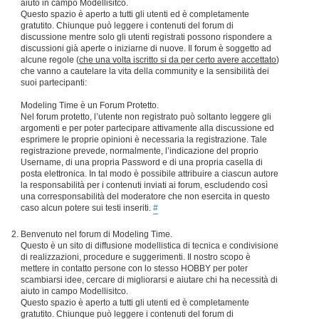
aiuto in campo Modellisitco.
Questo spazio è aperto a tutti gli utenti ed è completamente
gratutito. Chiunque può leggere i contenuti del forum di
discussione mentre solo gli utenti registrati possono rispondere a
discussioni già aperte o iniziarne di nuove. Il forum è soggetto ad
alcune regole (
che una volta iscritto si da per certo avere accettato
)
che vanno a cautelare la vita della community e la sensibilità dei
suoi partecipanti:
Modeling Time è un Forum Protetto.
Nel forum protetto, l’utente non registrato può soltanto leggere gli
argomenti e per poter partecipare attivamente alla discussione ed
esprimere le proprie opinioni è necessaria la registrazione. Tale
registrazione prevede, normalmente, l’indicazione del proprio
Username, di una propria Password e di una propria casella di
posta elettronica. In tal modo è possibile attribuire a ciascun autore
la responsabilità per i contenuti inviati ai forum, escludendo così
una corresponsabilità del moderatore che non esercita in questo
caso alcun potere sui testi inseriti.
#
Benvenuto nel forum di Modeling Time.
Questo è un sito di diffusione modellistica di tecnica e condivisione
di realizzazioni, procedure e suggerimenti. Il nostro scopo è
mettere in contatto persone con lo stesso HOBBY per poter
scambiarsi idee, cercare di migliorarsi e aiutare chi ha necessità di
aiuto in campo Modellisitco.
Questo spazio è aperto a tutti gli utenti ed è completamente
gratutito. Chiunque può leggere i contenuti del forum di