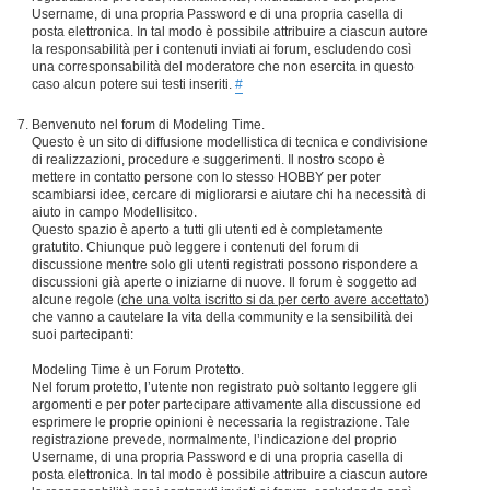
Username, di una propria Password e di una propria casella di
posta elettronica. In tal modo è possibile attribuire a ciascun autore
la responsabilità per i contenuti inviati ai forum, escludendo così
una corresponsabilità del moderatore che non esercita in questo
caso alcun potere sui testi inseriti.
#
Benvenuto nel forum di Modeling Time.
Questo è un sito di diffusione modellistica di tecnica e condivisione
di realizzazioni, procedure e suggerimenti. Il nostro scopo è
mettere in contatto persone con lo stesso HOBBY per poter
scambiarsi idee, cercare di migliorarsi e aiutare chi ha necessità di
aiuto in campo Modellisitco.
Questo spazio è aperto a tutti gli utenti ed è completamente
gratutito. Chiunque può leggere i contenuti del forum di
discussione mentre solo gli utenti registrati possono rispondere a
discussioni già aperte o iniziarne di nuove. Il forum è soggetto ad
alcune regole (
che una volta iscritto si da per certo avere accettato
)
che vanno a cautelare la vita della community e la sensibilità dei
suoi partecipanti:
Modeling Time è un Forum Protetto.
Nel forum protetto, l’utente non registrato può soltanto leggere gli
argomenti e per poter partecipare attivamente alla discussione ed
esprimere le proprie opinioni è necessaria la registrazione. Tale
registrazione prevede, normalmente, l’indicazione del proprio
Username, di una propria Password e di una propria casella di
posta elettronica. In tal modo è possibile attribuire a ciascun autore