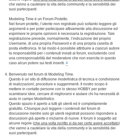
che vanno a cautelare la vita della community e la sensibilità dei
suoi partecipanti:
Modeling Time è un Forum Protetto.
Nel forum protetto, l’utente non registrato può soltanto leggere gli
argomenti e per poter partecipare attivamente alla discussione ed
esprimere le proprie opinioni è necessaria la registrazione. Tale
registrazione prevede, normalmente, l’indicazione del proprio
Username, di una propria Password e di una propria casella di
posta elettronica. In tal modo è possibile attribuire a ciascun autore
la responsabilità per i contenuti inviati ai forum, escludendo così
una corresponsabilità del moderatore che non esercita in questo
caso alcun potere sui testi inseriti.
#
Benvenuto nel forum di Modeling Time.
Questo è un sito di diffusione modellistica di tecnica e condivisione
di realizzazioni, procedure e suggerimenti. Il nostro scopo è
mettere in contatto persone con lo stesso HOBBY per poter
scambiarsi idee, cercare di migliorarsi e aiutare chi ha necessità di
aiuto in campo Modellisitco.
Questo spazio è aperto a tutti gli utenti ed è completamente
gratutito. Chiunque può leggere i contenuti del forum di
discussione mentre solo gli utenti registrati possono rispondere a
discussioni già aperte o iniziarne di nuove. Il forum è soggetto ad
alcune regole (
che una volta iscritto si da per certo avere accettato
)
che vanno a cautelare la vita della community e la sensibilità dei
suoi partecipanti: