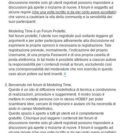
discussione mentre solo gli utenti registrati possono rispondere a
discussioni già aperte o iniziarne di nuove. Il forum è soggetto ad
alcune regole (
che una volta iscritto si da per certo avere accettato
)
che vanno a cautelare la vita della community e la sensibilità dei
suoi partecipanti:
Modeling Time è un Forum Protetto.
Nel forum protetto, l’utente non registrato può soltanto leggere gli
argomenti e per poter partecipare attivamente alla discussione ed
esprimere le proprie opinioni è necessaria la registrazione. Tale
registrazione prevede, normalmente, l’indicazione del proprio
Username, di una propria Password e di una propria casella di
posta elettronica. In tal modo è possibile attribuire a ciascun autore
la responsabilità per i contenuti inviati ai forum, escludendo così
una corresponsabilità del moderatore che non esercita in questo
caso alcun potere sui testi inseriti.
#
Benvenuto nel forum di Modeling Time.
Questo è un sito di diffusione modellistica di tecnica e condivisione
di realizzazioni, procedure e suggerimenti. Il nostro scopo è
mettere in contatto persone con lo stesso HOBBY per poter
scambiarsi idee, cercare di migliorarsi e aiutare chi ha necessità di
aiuto in campo Modellisitco.
Questo spazio è aperto a tutti gli utenti ed è completamente
gratutito. Chiunque può leggere i contenuti del forum di
discussione mentre solo gli utenti registrati possono rispondere a
discussioni già aperte o iniziarne di nuove. Il forum è soggetto ad
alcune regole (
che una volta iscritto si da per certo avere accettato
)