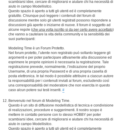
scambiarsi idee, cercare di migliorarsi e aiutare chi ha necessità di
aiuto in campo Modellisitco.
Questo spazio è aperto a tutti gli utenti ed è completamente
gratutito. Chiunque può leggere i contenuti del forum di
discussione mentre solo gli utenti registrati possono rispondere a
discussioni già aperte o iniziarne di nuove. Il forum è soggetto ad
alcune regole (
che una volta iscritto si da per certo avere accettato
)
che vanno a cautelare la vita della community e la sensibilità dei
suoi partecipanti:
Modeling Time è un Forum Protetto.
Nel forum protetto, l’utente non registrato può soltanto leggere gli
argomenti e per poter partecipare attivamente alla discussione ed
esprimere le proprie opinioni è necessaria la registrazione. Tale
registrazione prevede, normalmente, l’indicazione del proprio
Username, di una propria Password e di una propria casella di
posta elettronica. In tal modo è possibile attribuire a ciascun autore
la responsabilità per i contenuti inviati ai forum, escludendo così
una corresponsabilità del moderatore che non esercita in questo
caso alcun potere sui testi inseriti.
#
Benvenuto nel forum di Modeling Time.
Questo è un sito di diffusione modellistica di tecnica e condivisione
di realizzazioni, procedure e suggerimenti. Il nostro scopo è
mettere in contatto persone con lo stesso HOBBY per poter
scambiarsi idee, cercare di migliorarsi e aiutare chi ha necessità di
aiuto in campo Modellisitco.
Questo spazio è aperto a tutti gli utenti ed è completamente