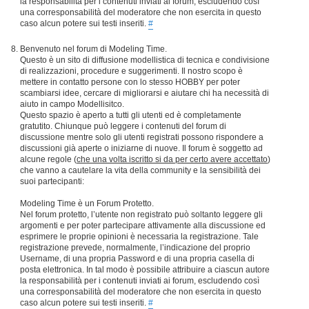
la responsabilità per i contenuti inviati ai forum, escludendo così
una corresponsabilità del moderatore che non esercita in questo
caso alcun potere sui testi inseriti.
#
Benvenuto nel forum di Modeling Time.
Questo è un sito di diffusione modellistica di tecnica e condivisione
di realizzazioni, procedure e suggerimenti. Il nostro scopo è
mettere in contatto persone con lo stesso HOBBY per poter
scambiarsi idee, cercare di migliorarsi e aiutare chi ha necessità di
aiuto in campo Modellisitco.
Questo spazio è aperto a tutti gli utenti ed è completamente
gratutito. Chiunque può leggere i contenuti del forum di
discussione mentre solo gli utenti registrati possono rispondere a
discussioni già aperte o iniziarne di nuove. Il forum è soggetto ad
alcune regole (
che una volta iscritto si da per certo avere accettato
)
che vanno a cautelare la vita della community e la sensibilità dei
suoi partecipanti:
Modeling Time è un Forum Protetto.
Nel forum protetto, l’utente non registrato può soltanto leggere gli
argomenti e per poter partecipare attivamente alla discussione ed
esprimere le proprie opinioni è necessaria la registrazione. Tale
registrazione prevede, normalmente, l’indicazione del proprio
Username, di una propria Password e di una propria casella di
posta elettronica. In tal modo è possibile attribuire a ciascun autore
la responsabilità per i contenuti inviati ai forum, escludendo così
una corresponsabilità del moderatore che non esercita in questo
caso alcun potere sui testi inseriti.
#