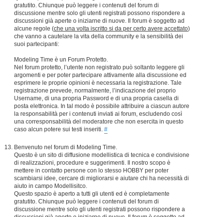
gratutito. Chiunque può leggere i contenuti del forum di
discussione mentre solo gli utenti registrati possono rispondere a
discussioni già aperte o iniziarne di nuove. Il forum è soggetto ad
alcune regole (
che una volta iscritto si da per certo avere accettato
)
che vanno a cautelare la vita della community e la sensibilità dei
suoi partecipanti:
Modeling Time è un Forum Protetto.
Nel forum protetto, l’utente non registrato può soltanto leggere gli
argomenti e per poter partecipare attivamente alla discussione ed
esprimere le proprie opinioni è necessaria la registrazione. Tale
registrazione prevede, normalmente, l’indicazione del proprio
Username, di una propria Password e di una propria casella di
posta elettronica. In tal modo è possibile attribuire a ciascun autore
la responsabilità per i contenuti inviati ai forum, escludendo così
una corresponsabilità del moderatore che non esercita in questo
caso alcun potere sui testi inseriti.
#
Benvenuto nel forum di Modeling Time.
Questo è un sito di diffusione modellistica di tecnica e condivisione
di realizzazioni, procedure e suggerimenti. Il nostro scopo è
mettere in contatto persone con lo stesso HOBBY per poter
scambiarsi idee, cercare di migliorarsi e aiutare chi ha necessità di
aiuto in campo Modellisitco.
Questo spazio è aperto a tutti gli utenti ed è completamente
gratutito. Chiunque può leggere i contenuti del forum di
discussione mentre solo gli utenti registrati possono rispondere a