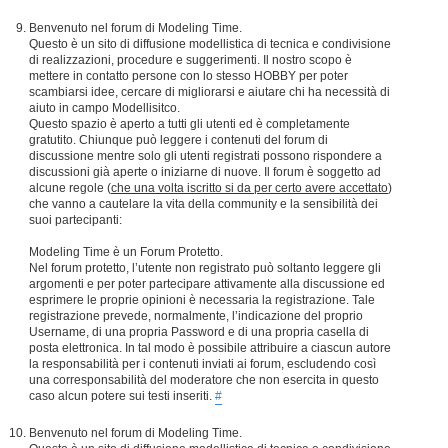
Benvenuto nel forum di Modeling Time.
Questo è un sito di diffusione modellistica di tecnica e condivisione
di realizzazioni, procedure e suggerimenti. Il nostro scopo è
mettere in contatto persone con lo stesso HOBBY per poter
scambiarsi idee, cercare di migliorarsi e aiutare chi ha necessità di
aiuto in campo Modellisitco.
Questo spazio è aperto a tutti gli utenti ed è completamente
gratutito. Chiunque può leggere i contenuti del forum di
discussione mentre solo gli utenti registrati possono rispondere a
discussioni già aperte o iniziarne di nuove. Il forum è soggetto ad
alcune regole (
che una volta iscritto si da per certo avere accettato
)
che vanno a cautelare la vita della community e la sensibilità dei
suoi partecipanti:
Modeling Time è un Forum Protetto.
Nel forum protetto, l’utente non registrato può soltanto leggere gli
argomenti e per poter partecipare attivamente alla discussione ed
esprimere le proprie opinioni è necessaria la registrazione. Tale
registrazione prevede, normalmente, l’indicazione del proprio
Username, di una propria Password e di una propria casella di
posta elettronica. In tal modo è possibile attribuire a ciascun autore
la responsabilità per i contenuti inviati ai forum, escludendo così
una corresponsabilità del moderatore che non esercita in questo
caso alcun potere sui testi inseriti.
#
Benvenuto nel forum di Modeling Time.