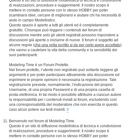
Questo è un sito di diffusione modellistica di tecnica e condivisione
di realizzazioni, procedure e suggerimenti. Il nostro scopo è
mettere in contatto persone con lo stesso HOBBY per poter
scambiarsi idee, cercare di migliorarsi e aiutare chi ha necessità di
aiuto in campo Modellisitco.
Questo spazio è aperto a tutti gli utenti ed è completamente
gratutito. Chiunque può leggere i contenuti del forum di
discussione mentre solo gli utenti registrati possono rispondere a
discussioni già aperte o iniziarne di nuove. Il forum è soggetto ad
alcune regole (
che una volta iscritto si da per certo avere accettato
)
che vanno a cautelare la vita della community e la sensibilità dei
suoi partecipanti:
Modeling Time è un Forum Protetto.
Nel forum protetto, l’utente non registrato può soltanto leggere gli
argomenti e per poter partecipare attivamente alla discussione ed
esprimere le proprie opinioni è necessaria la registrazione. Tale
registrazione prevede, normalmente, l’indicazione del proprio
Username, di una propria Password e di una propria casella di
posta elettronica. In tal modo è possibile attribuire a ciascun autore
la responsabilità per i contenuti inviati ai forum, escludendo così
una corresponsabilità del moderatore che non esercita in questo
caso alcun potere sui testi inseriti.
#
Benvenuto nel forum di Modeling Time.
Questo è un sito di diffusione modellistica di tecnica e condivisione
di realizzazioni, procedure e suggerimenti. Il nostro scopo è
mettere in contatto persone con lo stesso HOBBY per poter