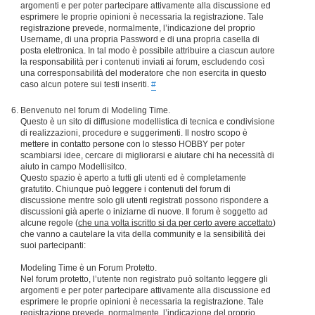
argomenti e per poter partecipare attivamente alla discussione ed
esprimere le proprie opinioni è necessaria la registrazione. Tale
registrazione prevede, normalmente, l’indicazione del proprio
Username, di una propria Password e di una propria casella di
posta elettronica. In tal modo è possibile attribuire a ciascun autore
la responsabilità per i contenuti inviati ai forum, escludendo così
una corresponsabilità del moderatore che non esercita in questo
caso alcun potere sui testi inseriti.
#
Benvenuto nel forum di Modeling Time.
Questo è un sito di diffusione modellistica di tecnica e condivisione
di realizzazioni, procedure e suggerimenti. Il nostro scopo è
mettere in contatto persone con lo stesso HOBBY per poter
scambiarsi idee, cercare di migliorarsi e aiutare chi ha necessità di
aiuto in campo Modellisitco.
Questo spazio è aperto a tutti gli utenti ed è completamente
gratutito. Chiunque può leggere i contenuti del forum di
discussione mentre solo gli utenti registrati possono rispondere a
discussioni già aperte o iniziarne di nuove. Il forum è soggetto ad
alcune regole (
che una volta iscritto si da per certo avere accettato
)
che vanno a cautelare la vita della community e la sensibilità dei
suoi partecipanti:
Modeling Time è un Forum Protetto.
Nel forum protetto, l’utente non registrato può soltanto leggere gli
argomenti e per poter partecipare attivamente alla discussione ed
esprimere le proprie opinioni è necessaria la registrazione. Tale
registrazione prevede, normalmente, l’indicazione del proprio