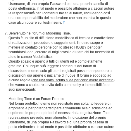
Username, di una propria Password e di una propria casella di
posta elettronica. In tal modo è possibile attribuire a ciascun autore
la responsabilità per i contenuti inviati ai forum, escludendo così
una corresponsabilità del moderatore che non esercita in questo
caso alcun potere sui testi inseriti.
#
Benvenuto nel forum di Modeling Time.
Questo è un sito di diffusione modellistica di tecnica e condivisione
di realizzazioni, procedure e suggerimenti. Il nostro scopo è
mettere in contatto persone con lo stesso HOBBY per poter
scambiarsi idee, cercare di migliorarsi e aiutare chi ha necessità di
aiuto in campo Modellisitco.
Questo spazio è aperto a tutti gli utenti ed è completamente
gratutito. Chiunque può leggere i contenuti del forum di
discussione mentre solo gli utenti registrati possono rispondere a
discussioni già aperte o iniziarne di nuove. Il forum è soggetto ad
alcune regole (
che una volta iscritto si da per certo avere accettato
)
che vanno a cautelare la vita della community e la sensibilità dei
suoi partecipanti:
Modeling Time è un Forum Protetto.
Nel forum protetto, l’utente non registrato può soltanto leggere gli
argomenti e per poter partecipare attivamente alla discussione ed
esprimere le proprie opinioni è necessaria la registrazione. Tale
registrazione prevede, normalmente, l’indicazione del proprio
Username, di una propria Password e di una propria casella di
posta elettronica. In tal modo è possibile attribuire a ciascun autore