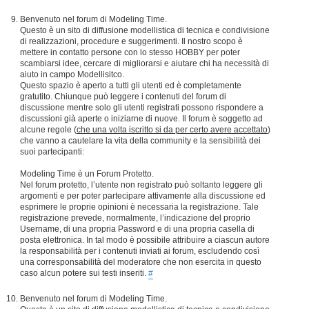
Benvenuto nel forum di Modeling Time.
Questo è un sito di diffusione modellistica di tecnica e condivisione
di realizzazioni, procedure e suggerimenti. Il nostro scopo è
mettere in contatto persone con lo stesso HOBBY per poter
scambiarsi idee, cercare di migliorarsi e aiutare chi ha necessità di
aiuto in campo Modellisitco.
Questo spazio è aperto a tutti gli utenti ed è completamente
gratutito. Chiunque può leggere i contenuti del forum di
discussione mentre solo gli utenti registrati possono rispondere a
discussioni già aperte o iniziarne di nuove. Il forum è soggetto ad
alcune regole (
che una volta iscritto si da per certo avere accettato
)
che vanno a cautelare la vita della community e la sensibilità dei
suoi partecipanti:
Modeling Time è un Forum Protetto.
Nel forum protetto, l’utente non registrato può soltanto leggere gli
argomenti e per poter partecipare attivamente alla discussione ed
esprimere le proprie opinioni è necessaria la registrazione. Tale
registrazione prevede, normalmente, l’indicazione del proprio
Username, di una propria Password e di una propria casella di
posta elettronica. In tal modo è possibile attribuire a ciascun autore
la responsabilità per i contenuti inviati ai forum, escludendo così
una corresponsabilità del moderatore che non esercita in questo
caso alcun potere sui testi inseriti.
#
Benvenuto nel forum di Modeling Time.