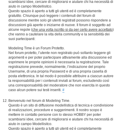
scambiarsi idee, cercare di migliorarsi e aiutare chi ha necessità di
aiuto in campo Modellisitco.
Questo spazio è aperto a tutti gli utenti ed è completamente
gratutito. Chiunque può leggere i contenuti del forum di
discussione mentre solo gli utenti registrati possono rispondere a
discussioni già aperte o iniziarne di nuove. Il forum è soggetto ad
alcune regole (
che una volta iscritto si da per certo avere accettato
)
che vanno a cautelare la vita della community e la sensibilità dei
suoi partecipanti:
Modeling Time è un Forum Protetto.
Nel forum protetto, l’utente non registrato può soltanto leggere gli
argomenti e per poter partecipare attivamente alla discussione ed
esprimere le proprie opinioni è necessaria la registrazione. Tale
registrazione prevede, normalmente, l’indicazione del proprio
Username, di una propria Password e di una propria casella di
posta elettronica. In tal modo è possibile attribuire a ciascun autore
la responsabilità per i contenuti inviati ai forum, escludendo così
una corresponsabilità del moderatore che non esercita in questo
caso alcun potere sui testi inseriti.
#
Benvenuto nel forum di Modeling Time.
Questo è un sito di diffusione modellistica di tecnica e condivisione
di realizzazioni, procedure e suggerimenti. Il nostro scopo è
mettere in contatto persone con lo stesso HOBBY per poter
scambiarsi idee, cercare di migliorarsi e aiutare chi ha necessità di
aiuto in campo Modellisitco.
Questo spazio è aperto a tutti gli utenti ed è completamente