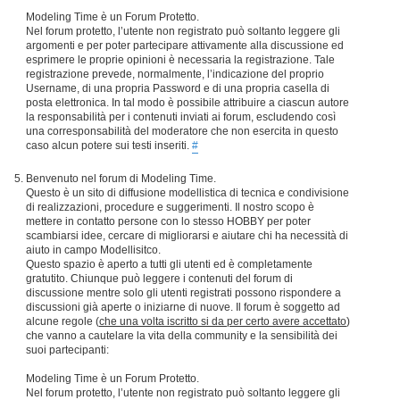
Modeling Time è un Forum Protetto.
Nel forum protetto, l’utente non registrato può soltanto leggere gli
argomenti e per poter partecipare attivamente alla discussione ed
esprimere le proprie opinioni è necessaria la registrazione. Tale
registrazione prevede, normalmente, l’indicazione del proprio
Username, di una propria Password e di una propria casella di
posta elettronica. In tal modo è possibile attribuire a ciascun autore
la responsabilità per i contenuti inviati ai forum, escludendo così
una corresponsabilità del moderatore che non esercita in questo
caso alcun potere sui testi inseriti.
#
Benvenuto nel forum di Modeling Time.
Questo è un sito di diffusione modellistica di tecnica e condivisione
di realizzazioni, procedure e suggerimenti. Il nostro scopo è
mettere in contatto persone con lo stesso HOBBY per poter
scambiarsi idee, cercare di migliorarsi e aiutare chi ha necessità di
aiuto in campo Modellisitco.
Questo spazio è aperto a tutti gli utenti ed è completamente
gratutito. Chiunque può leggere i contenuti del forum di
discussione mentre solo gli utenti registrati possono rispondere a
discussioni già aperte o iniziarne di nuove. Il forum è soggetto ad
alcune regole (
che una volta iscritto si da per certo avere accettato
)
che vanno a cautelare la vita della community e la sensibilità dei
suoi partecipanti:
Modeling Time è un Forum Protetto.
Nel forum protetto, l’utente non registrato può soltanto leggere gli