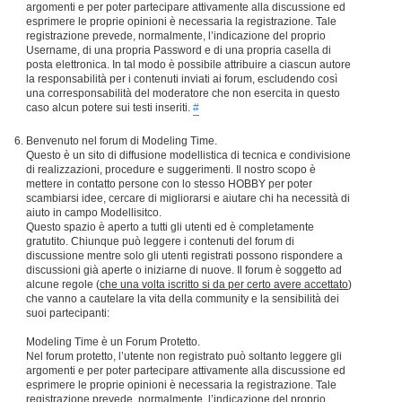
argomenti e per poter partecipare attivamente alla discussione ed
esprimere le proprie opinioni è necessaria la registrazione. Tale
registrazione prevede, normalmente, l’indicazione del proprio
Username, di una propria Password e di una propria casella di
posta elettronica. In tal modo è possibile attribuire a ciascun autore
la responsabilità per i contenuti inviati ai forum, escludendo così
una corresponsabilità del moderatore che non esercita in questo
caso alcun potere sui testi inseriti.
#
Benvenuto nel forum di Modeling Time.
Questo è un sito di diffusione modellistica di tecnica e condivisione
di realizzazioni, procedure e suggerimenti. Il nostro scopo è
mettere in contatto persone con lo stesso HOBBY per poter
scambiarsi idee, cercare di migliorarsi e aiutare chi ha necessità di
aiuto in campo Modellisitco.
Questo spazio è aperto a tutti gli utenti ed è completamente
gratutito. Chiunque può leggere i contenuti del forum di
discussione mentre solo gli utenti registrati possono rispondere a
discussioni già aperte o iniziarne di nuove. Il forum è soggetto ad
alcune regole (
che una volta iscritto si da per certo avere accettato
)
che vanno a cautelare la vita della community e la sensibilità dei
suoi partecipanti:
Modeling Time è un Forum Protetto.
Nel forum protetto, l’utente non registrato può soltanto leggere gli
argomenti e per poter partecipare attivamente alla discussione ed
esprimere le proprie opinioni è necessaria la registrazione. Tale
registrazione prevede, normalmente, l’indicazione del proprio