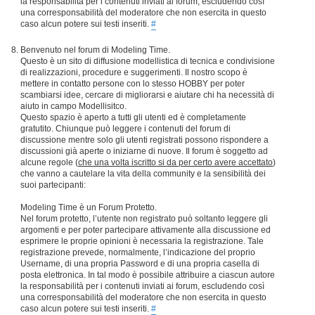
la responsabilità per i contenuti inviati ai forum, escludendo così
una corresponsabilità del moderatore che non esercita in questo
caso alcun potere sui testi inseriti.
#
Benvenuto nel forum di Modeling Time.
Questo è un sito di diffusione modellistica di tecnica e condivisione
di realizzazioni, procedure e suggerimenti. Il nostro scopo è
mettere in contatto persone con lo stesso HOBBY per poter
scambiarsi idee, cercare di migliorarsi e aiutare chi ha necessità di
aiuto in campo Modellisitco.
Questo spazio è aperto a tutti gli utenti ed è completamente
gratutito. Chiunque può leggere i contenuti del forum di
discussione mentre solo gli utenti registrati possono rispondere a
discussioni già aperte o iniziarne di nuove. Il forum è soggetto ad
alcune regole (
che una volta iscritto si da per certo avere accettato
)
che vanno a cautelare la vita della community e la sensibilità dei
suoi partecipanti:
Modeling Time è un Forum Protetto.
Nel forum protetto, l’utente non registrato può soltanto leggere gli
argomenti e per poter partecipare attivamente alla discussione ed
esprimere le proprie opinioni è necessaria la registrazione. Tale
registrazione prevede, normalmente, l’indicazione del proprio
Username, di una propria Password e di una propria casella di
posta elettronica. In tal modo è possibile attribuire a ciascun autore
la responsabilità per i contenuti inviati ai forum, escludendo così
una corresponsabilità del moderatore che non esercita in questo
caso alcun potere sui testi inseriti.
#