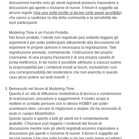
discussione mentre solo gli utenti registrati possono rispondere a
discussioni già aperte o iniziarne di nuove. Il forum è soggetto ad
alcune regole (
che una volta iscritto si da per certo avere accettato
)
che vanno a cautelare la vita della community e la sensibilità dei
suoi partecipanti:
Modeling Time è un Forum Protetto.
Nel forum protetto, l’utente non registrato può soltanto leggere gli
argomenti e per poter partecipare attivamente alla discussione ed
esprimere le proprie opinioni è necessaria la registrazione. Tale
registrazione prevede, normalmente, l’indicazione del proprio
Username, di una propria Password e di una propria casella di
posta elettronica. In tal modo è possibile attribuire a ciascun autore
la responsabilità per i contenuti inviati ai forum, escludendo così
una corresponsabilità del moderatore che non esercita in questo
caso alcun potere sui testi inseriti.
#
Benvenuto nel forum di Modeling Time.
Questo è un sito di diffusione modellistica di tecnica e condivisione
di realizzazioni, procedure e suggerimenti. Il nostro scopo è
mettere in contatto persone con lo stesso HOBBY per poter
scambiarsi idee, cercare di migliorarsi e aiutare chi ha necessità di
aiuto in campo Modellisitco.
Questo spazio è aperto a tutti gli utenti ed è completamente
gratutito. Chiunque può leggere i contenuti del forum di
discussione mentre solo gli utenti registrati possono rispondere a
discussioni già aperte o iniziarne di nuove. Il forum è soggetto ad
alcune regole (
che una volta iscritto si da per certo avere accettato
)