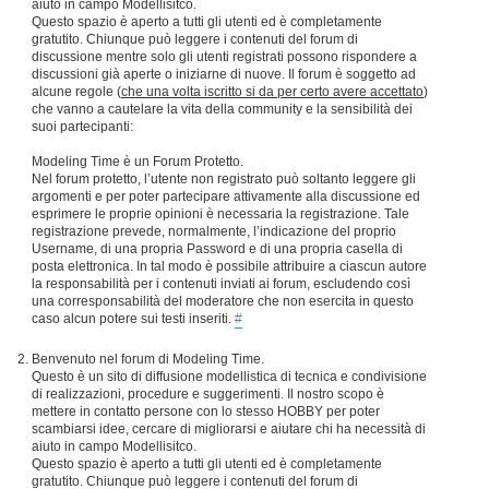
aiuto in campo Modellisitco.
Questo spazio è aperto a tutti gli utenti ed è completamente
gratutito. Chiunque può leggere i contenuti del forum di
discussione mentre solo gli utenti registrati possono rispondere a
discussioni già aperte o iniziarne di nuove. Il forum è soggetto ad
alcune regole (
che una volta iscritto si da per certo avere accettato
)
che vanno a cautelare la vita della community e la sensibilità dei
suoi partecipanti:
Modeling Time è un Forum Protetto.
Nel forum protetto, l’utente non registrato può soltanto leggere gli
argomenti e per poter partecipare attivamente alla discussione ed
esprimere le proprie opinioni è necessaria la registrazione. Tale
registrazione prevede, normalmente, l’indicazione del proprio
Username, di una propria Password e di una propria casella di
posta elettronica. In tal modo è possibile attribuire a ciascun autore
la responsabilità per i contenuti inviati ai forum, escludendo così
una corresponsabilità del moderatore che non esercita in questo
caso alcun potere sui testi inseriti.
#
Benvenuto nel forum di Modeling Time.
Questo è un sito di diffusione modellistica di tecnica e condivisione
di realizzazioni, procedure e suggerimenti. Il nostro scopo è
mettere in contatto persone con lo stesso HOBBY per poter
scambiarsi idee, cercare di migliorarsi e aiutare chi ha necessità di
aiuto in campo Modellisitco.
Questo spazio è aperto a tutti gli utenti ed è completamente
gratutito. Chiunque può leggere i contenuti del forum di