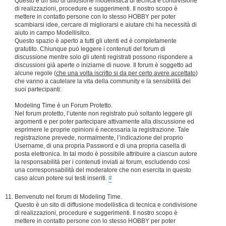
Questo è un sito di diffusione modellistica di tecnica e condivisione
di realizzazioni, procedure e suggerimenti. Il nostro scopo è
mettere in contatto persone con lo stesso HOBBY per poter
scambiarsi idee, cercare di migliorarsi e aiutare chi ha necessità di
aiuto in campo Modellisitco.
Questo spazio è aperto a tutti gli utenti ed è completamente
gratutito. Chiunque può leggere i contenuti del forum di
discussione mentre solo gli utenti registrati possono rispondere a
discussioni già aperte o iniziarne di nuove. Il forum è soggetto ad
alcune regole (
che una volta iscritto si da per certo avere accettato
)
che vanno a cautelare la vita della community e la sensibilità dei
suoi partecipanti:
Modeling Time è un Forum Protetto.
Nel forum protetto, l’utente non registrato può soltanto leggere gli
argomenti e per poter partecipare attivamente alla discussione ed
esprimere le proprie opinioni è necessaria la registrazione. Tale
registrazione prevede, normalmente, l’indicazione del proprio
Username, di una propria Password e di una propria casella di
posta elettronica. In tal modo è possibile attribuire a ciascun autore
la responsabilità per i contenuti inviati ai forum, escludendo così
una corresponsabilità del moderatore che non esercita in questo
caso alcun potere sui testi inseriti.
#
Benvenuto nel forum di Modeling Time.
Questo è un sito di diffusione modellistica di tecnica e condivisione
di realizzazioni, procedure e suggerimenti. Il nostro scopo è
mettere in contatto persone con lo stesso HOBBY per poter