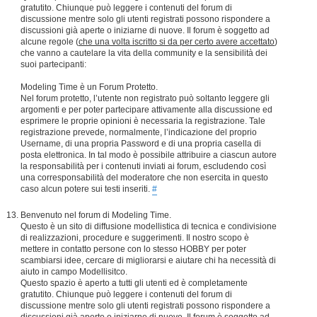
gratutito. Chiunque può leggere i contenuti del forum di
discussione mentre solo gli utenti registrati possono rispondere a
discussioni già aperte o iniziarne di nuove. Il forum è soggetto ad
alcune regole (
che una volta iscritto si da per certo avere accettato
)
che vanno a cautelare la vita della community e la sensibilità dei
suoi partecipanti:
Modeling Time è un Forum Protetto.
Nel forum protetto, l’utente non registrato può soltanto leggere gli
argomenti e per poter partecipare attivamente alla discussione ed
esprimere le proprie opinioni è necessaria la registrazione. Tale
registrazione prevede, normalmente, l’indicazione del proprio
Username, di una propria Password e di una propria casella di
posta elettronica. In tal modo è possibile attribuire a ciascun autore
la responsabilità per i contenuti inviati ai forum, escludendo così
una corresponsabilità del moderatore che non esercita in questo
caso alcun potere sui testi inseriti.
#
Benvenuto nel forum di Modeling Time.
Questo è un sito di diffusione modellistica di tecnica e condivisione
di realizzazioni, procedure e suggerimenti. Il nostro scopo è
mettere in contatto persone con lo stesso HOBBY per poter
scambiarsi idee, cercare di migliorarsi e aiutare chi ha necessità di
aiuto in campo Modellisitco.
Questo spazio è aperto a tutti gli utenti ed è completamente
gratutito. Chiunque può leggere i contenuti del forum di
discussione mentre solo gli utenti registrati possono rispondere a