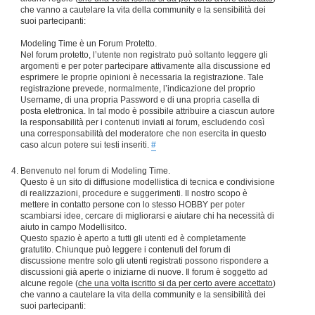
che vanno a cautelare la vita della community e la sensibilità dei
suoi partecipanti:
Modeling Time è un Forum Protetto.
Nel forum protetto, l’utente non registrato può soltanto leggere gli
argomenti e per poter partecipare attivamente alla discussione ed
esprimere le proprie opinioni è necessaria la registrazione. Tale
registrazione prevede, normalmente, l’indicazione del proprio
Username, di una propria Password e di una propria casella di
posta elettronica. In tal modo è possibile attribuire a ciascun autore
la responsabilità per i contenuti inviati ai forum, escludendo così
una corresponsabilità del moderatore che non esercita in questo
caso alcun potere sui testi inseriti.
#
Benvenuto nel forum di Modeling Time.
Questo è un sito di diffusione modellistica di tecnica e condivisione
di realizzazioni, procedure e suggerimenti. Il nostro scopo è
mettere in contatto persone con lo stesso HOBBY per poter
scambiarsi idee, cercare di migliorarsi e aiutare chi ha necessità di
aiuto in campo Modellisitco.
Questo spazio è aperto a tutti gli utenti ed è completamente
gratutito. Chiunque può leggere i contenuti del forum di
discussione mentre solo gli utenti registrati possono rispondere a
discussioni già aperte o iniziarne di nuove. Il forum è soggetto ad
alcune regole (
che una volta iscritto si da per certo avere accettato
)
che vanno a cautelare la vita della community e la sensibilità dei
suoi partecipanti: