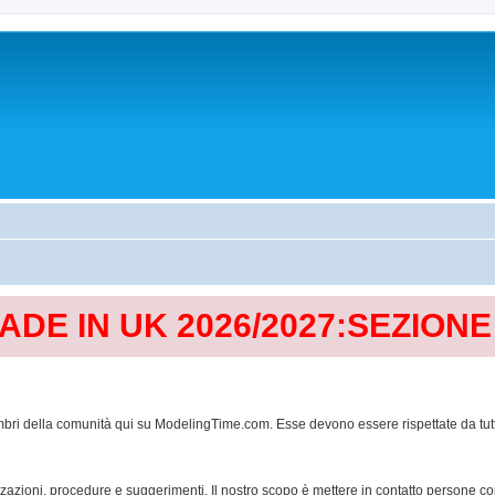
MADE IN UK 2026/2027:SEZION
mbri della comunità qui su ModelingTime.com. Esse devono essere rispettate da tutti al
lizzazioni, procedure e suggerimenti. Il nostro scopo è mettere in contatto persone 