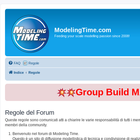
ModelingTime.com
Feeding your scale modelling passion since 2008!
FAQ
Regole
Indice
Regole
Group Build 
Regole del Forum
Queste regole sono comunicati atti a chiarire le varie responsabilità di tutti i me
membri della community.
Benvenuto nel forum di Modeling Time.
Questo è un sito di diffusione modellistica di tecnica e condivisione di rea