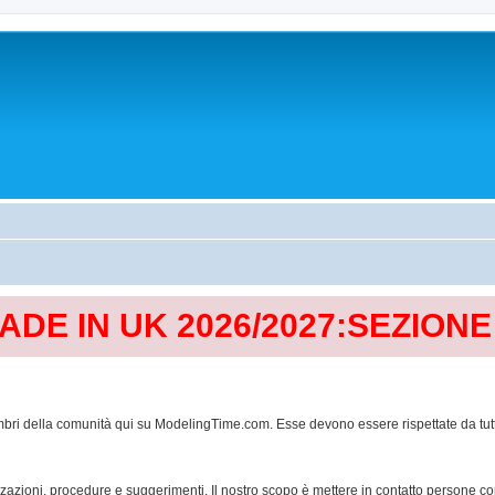
MADE IN UK 2026/2027:SEZION
mbri della comunità qui su ModelingTime.com. Esse devono essere rispettate da tutti al
lizzazioni, procedure e suggerimenti. Il nostro scopo è mettere in contatto persone 