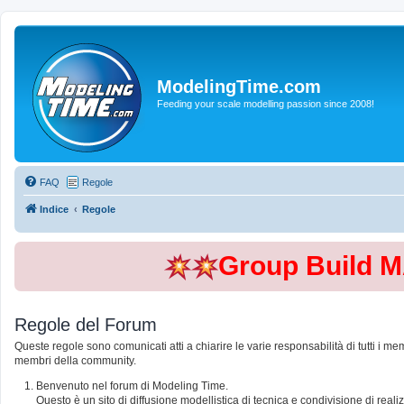
ModelingTime.com
Feeding your scale modelling passion since 2008!
FAQ
Regole
Indice
Regole
Group Build 
Regole del Forum
Queste regole sono comunicati atti a chiarire le varie responsabilità di tutti i me
membri della community.
Benvenuto nel forum di Modeling Time.
Questo è un sito di diffusione modellistica di tecnica e condivisione di rea