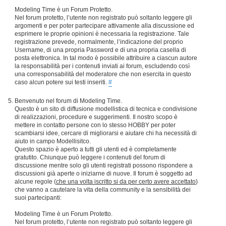
Modeling Time è un Forum Protetto.
Nel forum protetto, l’utente non registrato può soltanto leggere gli
argomenti e per poter partecipare attivamente alla discussione ed
esprimere le proprie opinioni è necessaria la registrazione. Tale
registrazione prevede, normalmente, l’indicazione del proprio
Username, di una propria Password e di una propria casella di
posta elettronica. In tal modo è possibile attribuire a ciascun autore
la responsabilità per i contenuti inviati ai forum, escludendo così
una corresponsabilità del moderatore che non esercita in questo
caso alcun potere sui testi inseriti.
#
Benvenuto nel forum di Modeling Time.
Questo è un sito di diffusione modellistica di tecnica e condivisione
di realizzazioni, procedure e suggerimenti. Il nostro scopo è
mettere in contatto persone con lo stesso HOBBY per poter
scambiarsi idee, cercare di migliorarsi e aiutare chi ha necessità di
aiuto in campo Modellisitco.
Questo spazio è aperto a tutti gli utenti ed è completamente
gratutito. Chiunque può leggere i contenuti del forum di
discussione mentre solo gli utenti registrati possono rispondere a
discussioni già aperte o iniziarne di nuove. Il forum è soggetto ad
alcune regole (
che una volta iscritto si da per certo avere accettato
)
che vanno a cautelare la vita della community e la sensibilità dei
suoi partecipanti:
Modeling Time è un Forum Protetto.
Nel forum protetto, l’utente non registrato può soltanto leggere gli