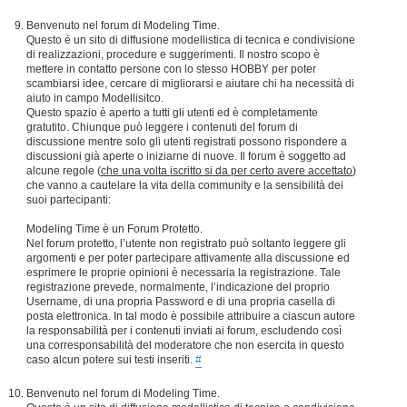
Benvenuto nel forum di Modeling Time.
Questo è un sito di diffusione modellistica di tecnica e condivisione
di realizzazioni, procedure e suggerimenti. Il nostro scopo è
mettere in contatto persone con lo stesso HOBBY per poter
scambiarsi idee, cercare di migliorarsi e aiutare chi ha necessità di
aiuto in campo Modellisitco.
Questo spazio è aperto a tutti gli utenti ed è completamente
gratutito. Chiunque può leggere i contenuti del forum di
discussione mentre solo gli utenti registrati possono rispondere a
discussioni già aperte o iniziarne di nuove. Il forum è soggetto ad
alcune regole (
che una volta iscritto si da per certo avere accettato
)
che vanno a cautelare la vita della community e la sensibilità dei
suoi partecipanti:
Modeling Time è un Forum Protetto.
Nel forum protetto, l’utente non registrato può soltanto leggere gli
argomenti e per poter partecipare attivamente alla discussione ed
esprimere le proprie opinioni è necessaria la registrazione. Tale
registrazione prevede, normalmente, l’indicazione del proprio
Username, di una propria Password e di una propria casella di
posta elettronica. In tal modo è possibile attribuire a ciascun autore
la responsabilità per i contenuti inviati ai forum, escludendo così
una corresponsabilità del moderatore che non esercita in questo
caso alcun potere sui testi inseriti.
#
Benvenuto nel forum di Modeling Time.