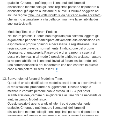
gratutito. Chiunque può leggere i contenuti del forum di
discussione mentre solo gli utenti registrati possono rispondere a
discussioni già aperte o iniziarne di nuove. Il forum è soggetto ad
alcune regole (
che una volta iscritto si da per certo avere accettato
)
che vanno a cautelare la vita della community e la sensibilità dei
suoi partecipanti:
Modeling Time è un Forum Protetto.
Nel forum protetto, l’utente non registrato può soltanto leggere gli
argomenti e per poter partecipare attivamente alla discussione ed
esprimere le proprie opinioni è necessaria la registrazione. Tale
registrazione prevede, normalmente, l’indicazione del proprio
Username, di una propria Password e di una propria casella di
posta elettronica. In tal modo è possibile attribuire a ciascun autore
la responsabilità per i contenuti inviati ai forum, escludendo così
una corresponsabilità del moderatore che non esercita in questo
caso alcun potere sui testi inseriti.
#
Benvenuto nel forum di Modeling Time.
Questo è un sito di diffusione modellistica di tecnica e condivisione
di realizzazioni, procedure e suggerimenti. Il nostro scopo è
mettere in contatto persone con lo stesso HOBBY per poter
scambiarsi idee, cercare di migliorarsi e aiutare chi ha necessità di
aiuto in campo Modellisitco.
Questo spazio è aperto a tutti gli utenti ed è completamente
gratutito. Chiunque può leggere i contenuti del forum di
discussione mentre solo gli utenti registrati possono rispondere a