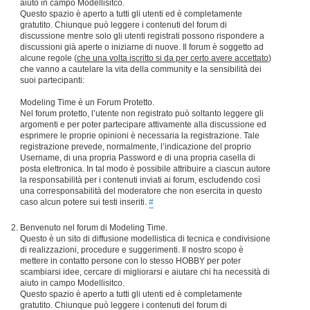
aiuto in campo Modellisitco.
Questo spazio è aperto a tutti gli utenti ed è completamente
gratutito. Chiunque può leggere i contenuti del forum di
discussione mentre solo gli utenti registrati possono rispondere a
discussioni già aperte o iniziarne di nuove. Il forum è soggetto ad
alcune regole (
che una volta iscritto si da per certo avere accettato
)
che vanno a cautelare la vita della community e la sensibilità dei
suoi partecipanti:
Modeling Time è un Forum Protetto.
Nel forum protetto, l’utente non registrato può soltanto leggere gli
argomenti e per poter partecipare attivamente alla discussione ed
esprimere le proprie opinioni è necessaria la registrazione. Tale
registrazione prevede, normalmente, l’indicazione del proprio
Username, di una propria Password e di una propria casella di
posta elettronica. In tal modo è possibile attribuire a ciascun autore
la responsabilità per i contenuti inviati ai forum, escludendo così
una corresponsabilità del moderatore che non esercita in questo
caso alcun potere sui testi inseriti.
#
Benvenuto nel forum di Modeling Time.
Questo è un sito di diffusione modellistica di tecnica e condivisione
di realizzazioni, procedure e suggerimenti. Il nostro scopo è
mettere in contatto persone con lo stesso HOBBY per poter
scambiarsi idee, cercare di migliorarsi e aiutare chi ha necessità di
aiuto in campo Modellisitco.
Questo spazio è aperto a tutti gli utenti ed è completamente
gratutito. Chiunque può leggere i contenuti del forum di