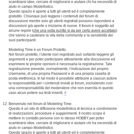
scambiarsi idee, cercare di migliorarsi e aiutare chi ha necessità di
aiuto in campo Modellisitco.
Questo spazio è aperto a tutti gli utenti ed è completamente
gratutito. Chiunque può leggere i contenuti del forum di
discussione mentre solo gli utenti registrati possono rispondere a
discussioni già aperte o iniziarne di nuove. Il forum è soggetto ad
alcune regole (
che una volta iscritto si da per certo avere accettato
)
che vanno a cautelare la vita della community e la sensibilità dei
suoi partecipanti:
Modeling Time è un Forum Protetto.
Nel forum protetto, l’utente non registrato può soltanto leggere gli
argomenti e per poter partecipare attivamente alla discussione ed
esprimere le proprie opinioni è necessaria la registrazione. Tale
registrazione prevede, normalmente, l’indicazione del proprio
Username, di una propria Password e di una propria casella di
posta elettronica. In tal modo è possibile attribuire a ciascun autore
la responsabilità per i contenuti inviati ai forum, escludendo così
una corresponsabilità del moderatore che non esercita in questo
caso alcun potere sui testi inseriti.
#
Benvenuto nel forum di Modeling Time.
Questo è un sito di diffusione modellistica di tecnica e condivisione
di realizzazioni, procedure e suggerimenti. Il nostro scopo è
mettere in contatto persone con lo stesso HOBBY per poter
scambiarsi idee, cercare di migliorarsi e aiutare chi ha necessità di
aiuto in campo Modellisitco.
Questo spazio è aperto a tutti gli utenti ed è completamente