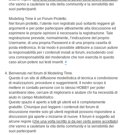
che vanno a cautelare la vita della community e la sensibilità dei
suoi partecipanti:
Modeling Time è un Forum Protetto.
Nel forum protetto, l’utente non registrato può soltanto leggere gli
argomenti e per poter partecipare attivamente alla discussione ed
esprimere le proprie opinioni è necessaria la registrazione. Tale
registrazione prevede, normalmente, l’indicazione del proprio
Username, di una propria Password e di una propria casella di
posta elettronica. In tal modo è possibile attribuire a ciascun autore
la responsabilità per i contenuti inviati ai forum, escludendo così
una corresponsabilità del moderatore che non esercita in questo
caso alcun potere sui testi inseriti.
#
Benvenuto nel forum di Modeling Time.
Questo è un sito di diffusione modellistica di tecnica e condivisione
di realizzazioni, procedure e suggerimenti. Il nostro scopo è
mettere in contatto persone con lo stesso HOBBY per poter
scambiarsi idee, cercare di migliorarsi e aiutare chi ha necessità di
aiuto in campo Modellisitco.
Questo spazio è aperto a tutti gli utenti ed è completamente
gratutito. Chiunque può leggere i contenuti del forum di
discussione mentre solo gli utenti registrati possono rispondere a
discussioni già aperte o iniziarne di nuove. Il forum è soggetto ad
alcune regole (
che una volta iscritto si da per certo avere accettato
)
che vanno a cautelare la vita della community e la sensibilità dei
suoi partecipanti: