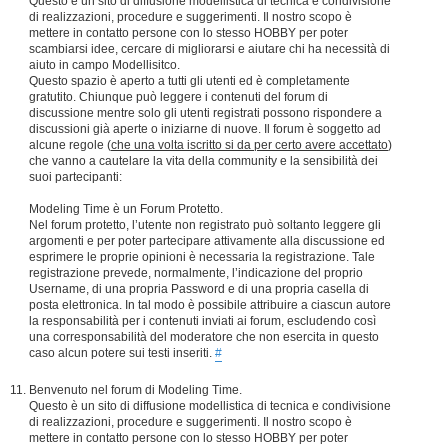
Questo è un sito di diffusione modellistica di tecnica e condivisione
di realizzazioni, procedure e suggerimenti. Il nostro scopo è
mettere in contatto persone con lo stesso HOBBY per poter
scambiarsi idee, cercare di migliorarsi e aiutare chi ha necessità di
aiuto in campo Modellisitco.
Questo spazio è aperto a tutti gli utenti ed è completamente
gratutito. Chiunque può leggere i contenuti del forum di
discussione mentre solo gli utenti registrati possono rispondere a
discussioni già aperte o iniziarne di nuove. Il forum è soggetto ad
alcune regole (
che una volta iscritto si da per certo avere accettato
)
che vanno a cautelare la vita della community e la sensibilità dei
suoi partecipanti:
Modeling Time è un Forum Protetto.
Nel forum protetto, l’utente non registrato può soltanto leggere gli
argomenti e per poter partecipare attivamente alla discussione ed
esprimere le proprie opinioni è necessaria la registrazione. Tale
registrazione prevede, normalmente, l’indicazione del proprio
Username, di una propria Password e di una propria casella di
posta elettronica. In tal modo è possibile attribuire a ciascun autore
la responsabilità per i contenuti inviati ai forum, escludendo così
una corresponsabilità del moderatore che non esercita in questo
caso alcun potere sui testi inseriti.
#
Benvenuto nel forum di Modeling Time.
Questo è un sito di diffusione modellistica di tecnica e condivisione
di realizzazioni, procedure e suggerimenti. Il nostro scopo è
mettere in contatto persone con lo stesso HOBBY per poter