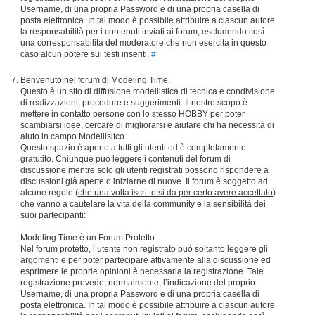
Username, di una propria Password e di una propria casella di
posta elettronica. In tal modo è possibile attribuire a ciascun autore
la responsabilità per i contenuti inviati ai forum, escludendo così
una corresponsabilità del moderatore che non esercita in questo
caso alcun potere sui testi inseriti.
#
Benvenuto nel forum di Modeling Time.
Questo è un sito di diffusione modellistica di tecnica e condivisione
di realizzazioni, procedure e suggerimenti. Il nostro scopo è
mettere in contatto persone con lo stesso HOBBY per poter
scambiarsi idee, cercare di migliorarsi e aiutare chi ha necessità di
aiuto in campo Modellisitco.
Questo spazio è aperto a tutti gli utenti ed è completamente
gratutito. Chiunque può leggere i contenuti del forum di
discussione mentre solo gli utenti registrati possono rispondere a
discussioni già aperte o iniziarne di nuove. Il forum è soggetto ad
alcune regole (
che una volta iscritto si da per certo avere accettato
)
che vanno a cautelare la vita della community e la sensibilità dei
suoi partecipanti:
Modeling Time è un Forum Protetto.
Nel forum protetto, l’utente non registrato può soltanto leggere gli
argomenti e per poter partecipare attivamente alla discussione ed
esprimere le proprie opinioni è necessaria la registrazione. Tale
registrazione prevede, normalmente, l’indicazione del proprio
Username, di una propria Password e di una propria casella di
posta elettronica. In tal modo è possibile attribuire a ciascun autore