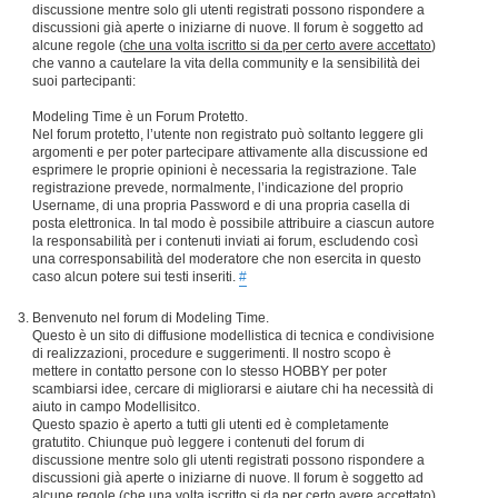
discussione mentre solo gli utenti registrati possono rispondere a
discussioni già aperte o iniziarne di nuove. Il forum è soggetto ad
alcune regole (
che una volta iscritto si da per certo avere accettato
)
che vanno a cautelare la vita della community e la sensibilità dei
suoi partecipanti:
Modeling Time è un Forum Protetto.
Nel forum protetto, l’utente non registrato può soltanto leggere gli
argomenti e per poter partecipare attivamente alla discussione ed
esprimere le proprie opinioni è necessaria la registrazione. Tale
registrazione prevede, normalmente, l’indicazione del proprio
Username, di una propria Password e di una propria casella di
posta elettronica. In tal modo è possibile attribuire a ciascun autore
la responsabilità per i contenuti inviati ai forum, escludendo così
una corresponsabilità del moderatore che non esercita in questo
caso alcun potere sui testi inseriti.
#
Benvenuto nel forum di Modeling Time.
Questo è un sito di diffusione modellistica di tecnica e condivisione
di realizzazioni, procedure e suggerimenti. Il nostro scopo è
mettere in contatto persone con lo stesso HOBBY per poter
scambiarsi idee, cercare di migliorarsi e aiutare chi ha necessità di
aiuto in campo Modellisitco.
Questo spazio è aperto a tutti gli utenti ed è completamente
gratutito. Chiunque può leggere i contenuti del forum di
discussione mentre solo gli utenti registrati possono rispondere a
discussioni già aperte o iniziarne di nuove. Il forum è soggetto ad
alcune regole (
che una volta iscritto si da per certo avere accettato
)