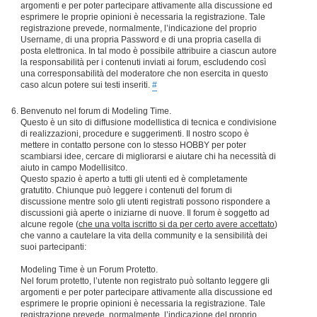
argomenti e per poter partecipare attivamente alla discussione ed
esprimere le proprie opinioni è necessaria la registrazione. Tale
registrazione prevede, normalmente, l’indicazione del proprio
Username, di una propria Password e di una propria casella di
posta elettronica. In tal modo è possibile attribuire a ciascun autore
la responsabilità per i contenuti inviati ai forum, escludendo così
una corresponsabilità del moderatore che non esercita in questo
caso alcun potere sui testi inseriti.
#
Benvenuto nel forum di Modeling Time.
Questo è un sito di diffusione modellistica di tecnica e condivisione
di realizzazioni, procedure e suggerimenti. Il nostro scopo è
mettere in contatto persone con lo stesso HOBBY per poter
scambiarsi idee, cercare di migliorarsi e aiutare chi ha necessità di
aiuto in campo Modellisitco.
Questo spazio è aperto a tutti gli utenti ed è completamente
gratutito. Chiunque può leggere i contenuti del forum di
discussione mentre solo gli utenti registrati possono rispondere a
discussioni già aperte o iniziarne di nuove. Il forum è soggetto ad
alcune regole (
che una volta iscritto si da per certo avere accettato
)
che vanno a cautelare la vita della community e la sensibilità dei
suoi partecipanti:
Modeling Time è un Forum Protetto.
Nel forum protetto, l’utente non registrato può soltanto leggere gli
argomenti e per poter partecipare attivamente alla discussione ed
esprimere le proprie opinioni è necessaria la registrazione. Tale
registrazione prevede, normalmente, l’indicazione del proprio