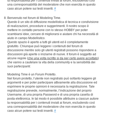
la responsabilità per i contenuti inviati ai forum, escludendo così
una corresponsabilità del moderatore che non esercita in questo
caso alcun potere sui testi inseriti.
#
Benvenuto nel forum di Modeling Time.
Questo è un sito di diffusione modellistica di tecnica e condivisione
di realizzazioni, procedure e suggerimenti. Il nostro scopo è
mettere in contatto persone con lo stesso HOBBY per poter
scambiarsi idee, cercare di migliorarsi e aiutare chi ha necessità di
aiuto in campo Modellisitco.
Questo spazio è aperto a tutti gli utenti ed è completamente
gratutito. Chiunque può leggere i contenuti del forum di
discussione mentre solo gli utenti registrati possono rispondere a
discussioni già aperte o iniziarne di nuove. Il forum è soggetto ad
alcune regole (
che una volta iscritto si da per certo avere accettato
)
che vanno a cautelare la vita della community e la sensibilità dei
suoi partecipanti:
Modeling Time è un Forum Protetto.
Nel forum protetto, l’utente non registrato può soltanto leggere gli
argomenti e per poter partecipare attivamente alla discussione ed
esprimere le proprie opinioni è necessaria la registrazione. Tale
registrazione prevede, normalmente, l’indicazione del proprio
Username, di una propria Password e di una propria casella di
posta elettronica. In tal modo è possibile attribuire a ciascun autore
la responsabilità per i contenuti inviati ai forum, escludendo così
una corresponsabilità del moderatore che non esercita in questo
caso alcun potere sui testi inseriti.
#