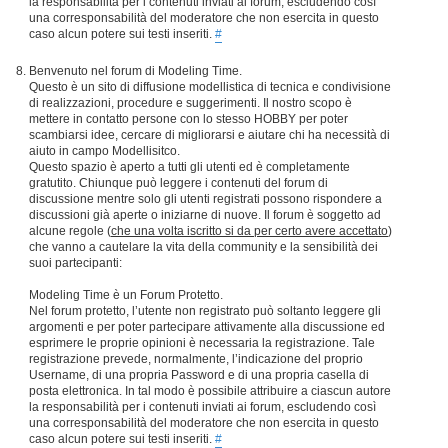
la responsabilità per i contenuti inviati ai forum, escludendo così
una corresponsabilità del moderatore che non esercita in questo
caso alcun potere sui testi inseriti.
#
Benvenuto nel forum di Modeling Time.
Questo è un sito di diffusione modellistica di tecnica e condivisione
di realizzazioni, procedure e suggerimenti. Il nostro scopo è
mettere in contatto persone con lo stesso HOBBY per poter
scambiarsi idee, cercare di migliorarsi e aiutare chi ha necessità di
aiuto in campo Modellisitco.
Questo spazio è aperto a tutti gli utenti ed è completamente
gratutito. Chiunque può leggere i contenuti del forum di
discussione mentre solo gli utenti registrati possono rispondere a
discussioni già aperte o iniziarne di nuove. Il forum è soggetto ad
alcune regole (
che una volta iscritto si da per certo avere accettato
)
che vanno a cautelare la vita della community e la sensibilità dei
suoi partecipanti:
Modeling Time è un Forum Protetto.
Nel forum protetto, l’utente non registrato può soltanto leggere gli
argomenti e per poter partecipare attivamente alla discussione ed
esprimere le proprie opinioni è necessaria la registrazione. Tale
registrazione prevede, normalmente, l’indicazione del proprio
Username, di una propria Password e di una propria casella di
posta elettronica. In tal modo è possibile attribuire a ciascun autore
la responsabilità per i contenuti inviati ai forum, escludendo così
una corresponsabilità del moderatore che non esercita in questo
caso alcun potere sui testi inseriti.
#