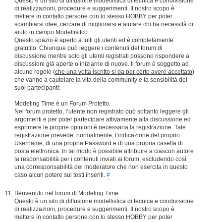
Questo è un sito di diffusione modellistica di tecnica e condivisione
di realizzazioni, procedure e suggerimenti. Il nostro scopo è
mettere in contatto persone con lo stesso HOBBY per poter
scambiarsi idee, cercare di migliorarsi e aiutare chi ha necessità di
aiuto in campo Modellisitco.
Questo spazio è aperto a tutti gli utenti ed è completamente
gratutito. Chiunque può leggere i contenuti del forum di
discussione mentre solo gli utenti registrati possono rispondere a
discussioni già aperte o iniziarne di nuove. Il forum è soggetto ad
alcune regole (
che una volta iscritto si da per certo avere accettato
)
che vanno a cautelare la vita della community e la sensibilità dei
suoi partecipanti:
Modeling Time è un Forum Protetto.
Nel forum protetto, l’utente non registrato può soltanto leggere gli
argomenti e per poter partecipare attivamente alla discussione ed
esprimere le proprie opinioni è necessaria la registrazione. Tale
registrazione prevede, normalmente, l’indicazione del proprio
Username, di una propria Password e di una propria casella di
posta elettronica. In tal modo è possibile attribuire a ciascun autore
la responsabilità per i contenuti inviati ai forum, escludendo così
una corresponsabilità del moderatore che non esercita in questo
caso alcun potere sui testi inseriti.
#
Benvenuto nel forum di Modeling Time.
Questo è un sito di diffusione modellistica di tecnica e condivisione
di realizzazioni, procedure e suggerimenti. Il nostro scopo è
mettere in contatto persone con lo stesso HOBBY per poter