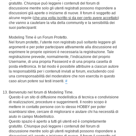
gratutito. Chiunque può leggere i contenuti del forum di
discussione mentre solo gli utenti registrati possono rispondere a
discussioni già aperte o iniziarne di nuove. Il forum è soggetto ad
alcune regole (
che una volta iscritto si da per certo avere accettato
)
che vanno a cautelare la vita della community e la sensibilità dei
suoi partecipanti:
Modeling Time è un Forum Protetto.
Nel forum protetto, l’utente non registrato può soltanto leggere gli
argomenti e per poter partecipare attivamente alla discussione ed
esprimere le proprie opinioni è necessaria la registrazione. Tale
registrazione prevede, normalmente, l’indicazione del proprio
Username, di una propria Password e di una propria casella di
posta elettronica. In tal modo è possibile attribuire a ciascun autore
la responsabilità per i contenuti inviati ai forum, escludendo così
una corresponsabilità del moderatore che non esercita in questo
caso alcun potere sui testi inseriti.
#
Benvenuto nel forum di Modeling Time.
Questo è un sito di diffusione modellistica di tecnica e condivisione
di realizzazioni, procedure e suggerimenti. Il nostro scopo è
mettere in contatto persone con lo stesso HOBBY per poter
scambiarsi idee, cercare di migliorarsi e aiutare chi ha necessità di
aiuto in campo Modellisitco.
Questo spazio è aperto a tutti gli utenti ed è completamente
gratutito. Chiunque può leggere i contenuti del forum di
discussione mentre solo gli utenti registrati possono rispondere a