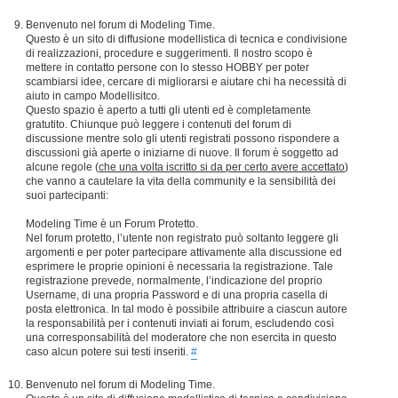
Benvenuto nel forum di Modeling Time.
Questo è un sito di diffusione modellistica di tecnica e condivisione
di realizzazioni, procedure e suggerimenti. Il nostro scopo è
mettere in contatto persone con lo stesso HOBBY per poter
scambiarsi idee, cercare di migliorarsi e aiutare chi ha necessità di
aiuto in campo Modellisitco.
Questo spazio è aperto a tutti gli utenti ed è completamente
gratutito. Chiunque può leggere i contenuti del forum di
discussione mentre solo gli utenti registrati possono rispondere a
discussioni già aperte o iniziarne di nuove. Il forum è soggetto ad
alcune regole (
che una volta iscritto si da per certo avere accettato
)
che vanno a cautelare la vita della community e la sensibilità dei
suoi partecipanti:
Modeling Time è un Forum Protetto.
Nel forum protetto, l’utente non registrato può soltanto leggere gli
argomenti e per poter partecipare attivamente alla discussione ed
esprimere le proprie opinioni è necessaria la registrazione. Tale
registrazione prevede, normalmente, l’indicazione del proprio
Username, di una propria Password e di una propria casella di
posta elettronica. In tal modo è possibile attribuire a ciascun autore
la responsabilità per i contenuti inviati ai forum, escludendo così
una corresponsabilità del moderatore che non esercita in questo
caso alcun potere sui testi inseriti.
#
Benvenuto nel forum di Modeling Time.