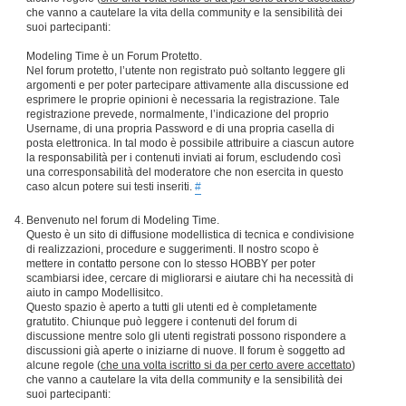
che vanno a cautelare la vita della community e la sensibilità dei
suoi partecipanti:
Modeling Time è un Forum Protetto.
Nel forum protetto, l’utente non registrato può soltanto leggere gli
argomenti e per poter partecipare attivamente alla discussione ed
esprimere le proprie opinioni è necessaria la registrazione. Tale
registrazione prevede, normalmente, l’indicazione del proprio
Username, di una propria Password e di una propria casella di
posta elettronica. In tal modo è possibile attribuire a ciascun autore
la responsabilità per i contenuti inviati ai forum, escludendo così
una corresponsabilità del moderatore che non esercita in questo
caso alcun potere sui testi inseriti.
#
Benvenuto nel forum di Modeling Time.
Questo è un sito di diffusione modellistica di tecnica e condivisione
di realizzazioni, procedure e suggerimenti. Il nostro scopo è
mettere in contatto persone con lo stesso HOBBY per poter
scambiarsi idee, cercare di migliorarsi e aiutare chi ha necessità di
aiuto in campo Modellisitco.
Questo spazio è aperto a tutti gli utenti ed è completamente
gratutito. Chiunque può leggere i contenuti del forum di
discussione mentre solo gli utenti registrati possono rispondere a
discussioni già aperte o iniziarne di nuove. Il forum è soggetto ad
alcune regole (
che una volta iscritto si da per certo avere accettato
)
che vanno a cautelare la vita della community e la sensibilità dei
suoi partecipanti: