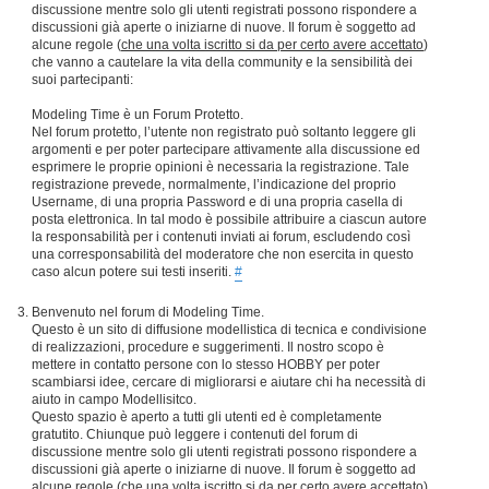
discussione mentre solo gli utenti registrati possono rispondere a
discussioni già aperte o iniziarne di nuove. Il forum è soggetto ad
alcune regole (
che una volta iscritto si da per certo avere accettato
)
che vanno a cautelare la vita della community e la sensibilità dei
suoi partecipanti:
Modeling Time è un Forum Protetto.
Nel forum protetto, l’utente non registrato può soltanto leggere gli
argomenti e per poter partecipare attivamente alla discussione ed
esprimere le proprie opinioni è necessaria la registrazione. Tale
registrazione prevede, normalmente, l’indicazione del proprio
Username, di una propria Password e di una propria casella di
posta elettronica. In tal modo è possibile attribuire a ciascun autore
la responsabilità per i contenuti inviati ai forum, escludendo così
una corresponsabilità del moderatore che non esercita in questo
caso alcun potere sui testi inseriti.
#
Benvenuto nel forum di Modeling Time.
Questo è un sito di diffusione modellistica di tecnica e condivisione
di realizzazioni, procedure e suggerimenti. Il nostro scopo è
mettere in contatto persone con lo stesso HOBBY per poter
scambiarsi idee, cercare di migliorarsi e aiutare chi ha necessità di
aiuto in campo Modellisitco.
Questo spazio è aperto a tutti gli utenti ed è completamente
gratutito. Chiunque può leggere i contenuti del forum di
discussione mentre solo gli utenti registrati possono rispondere a
discussioni già aperte o iniziarne di nuove. Il forum è soggetto ad
alcune regole (
che una volta iscritto si da per certo avere accettato
)