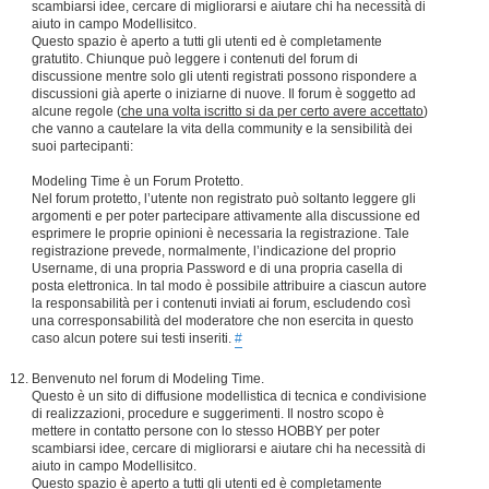
scambiarsi idee, cercare di migliorarsi e aiutare chi ha necessità di
aiuto in campo Modellisitco.
Questo spazio è aperto a tutti gli utenti ed è completamente
gratutito. Chiunque può leggere i contenuti del forum di
discussione mentre solo gli utenti registrati possono rispondere a
discussioni già aperte o iniziarne di nuove. Il forum è soggetto ad
alcune regole (
che una volta iscritto si da per certo avere accettato
)
che vanno a cautelare la vita della community e la sensibilità dei
suoi partecipanti:
Modeling Time è un Forum Protetto.
Nel forum protetto, l’utente non registrato può soltanto leggere gli
argomenti e per poter partecipare attivamente alla discussione ed
esprimere le proprie opinioni è necessaria la registrazione. Tale
registrazione prevede, normalmente, l’indicazione del proprio
Username, di una propria Password e di una propria casella di
posta elettronica. In tal modo è possibile attribuire a ciascun autore
la responsabilità per i contenuti inviati ai forum, escludendo così
una corresponsabilità del moderatore che non esercita in questo
caso alcun potere sui testi inseriti.
#
Benvenuto nel forum di Modeling Time.
Questo è un sito di diffusione modellistica di tecnica e condivisione
di realizzazioni, procedure e suggerimenti. Il nostro scopo è
mettere in contatto persone con lo stesso HOBBY per poter
scambiarsi idee, cercare di migliorarsi e aiutare chi ha necessità di
aiuto in campo Modellisitco.
Questo spazio è aperto a tutti gli utenti ed è completamente