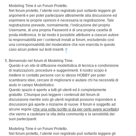
Modeling Time è un Forum Protetto.
Nel forum protetto, l’utente non registrato può soltanto leggere gli
argomenti e per poter partecipare attivamente alla discussione ed
esprimere le proprie opinioni è necessaria la registrazione. Tale
registrazione prevede, normalmente, l’indicazione del proprio
Username, di una propria Password e di una propria casella di
posta elettronica. In tal modo è possibile attribuire a ciascun autore
la responsabilità per i contenuti inviati ai forum, escludendo così
una corresponsabilità del moderatore che non esercita in questo
caso alcun potere sui testi inseriti.
#
Benvenuto nel forum di Modeling Time.
Questo è un sito di diffusione modellistica di tecnica e condivisione
di realizzazioni, procedure e suggerimenti. Il nostro scopo è
mettere in contatto persone con lo stesso HOBBY per poter
scambiarsi idee, cercare di migliorarsi e aiutare chi ha necessità di
aiuto in campo Modellisitco.
Questo spazio è aperto a tutti gli utenti ed è completamente
gratutito. Chiunque può leggere i contenuti del forum di
discussione mentre solo gli utenti registrati possono rispondere a
discussioni già aperte o iniziarne di nuove. Il forum è soggetto ad
alcune regole (
che una volta iscritto si da per certo avere accettato
)
che vanno a cautelare la vita della community e la sensibilità dei
suoi partecipanti:
Modeling Time è un Forum Protetto.
Nel forum protetto, l’utente non registrato può soltanto leggere gli