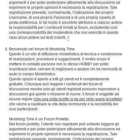
argomenti e per poter partecipare attivamente alla discussione ed
esprimere le proprie opinioni è necessaria la registrazione. Tale
registrazione prevede, normalmente, l’indicazione del proprio
Username, di una propria Password e di una propria casella di
posta elettronica. In tal modo è possibile attribuire a ciascun autore
la responsabilità per i contenuti inviati ai forum, escludendo così
una corresponsabilità del moderatore che non esercita in questo
caso alcun potere sui testi inseriti.
#
Benvenuto nel forum di Modeling Time.
Questo è un sito di diffusione modellistica di tecnica e condivisione
di realizzazioni, procedure e suggerimenti. Il nostro scopo è
mettere in contatto persone con lo stesso HOBBY per poter
scambiarsi idee, cercare di migliorarsi e aiutare chi ha necessità di
aiuto in campo Modellisitco.
Questo spazio è aperto a tutti gli utenti ed è completamente
gratutito. Chiunque può leggere i contenuti del forum di
discussione mentre solo gli utenti registrati possono rispondere a
discussioni già aperte o iniziarne di nuove. Il forum è soggetto ad
alcune regole (
che una volta iscritto si da per certo avere accettato
)
che vanno a cautelare la vita della community e la sensibilità dei
suoi partecipanti:
Modeling Time è un Forum Protetto.
Nel forum protetto, l’utente non registrato può soltanto leggere gli
argomenti e per poter partecipare attivamente alla discussione ed
esprimere le proprie opinioni è necessaria la registrazione. Tale
registrazione prevede, normalmente, l’indicazione del proprio