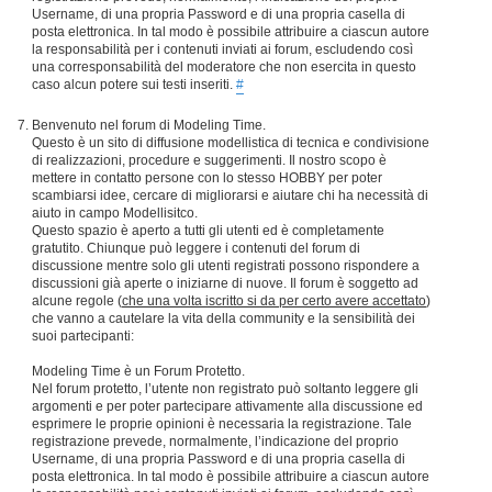
Username, di una propria Password e di una propria casella di
posta elettronica. In tal modo è possibile attribuire a ciascun autore
la responsabilità per i contenuti inviati ai forum, escludendo così
una corresponsabilità del moderatore che non esercita in questo
caso alcun potere sui testi inseriti.
#
Benvenuto nel forum di Modeling Time.
Questo è un sito di diffusione modellistica di tecnica e condivisione
di realizzazioni, procedure e suggerimenti. Il nostro scopo è
mettere in contatto persone con lo stesso HOBBY per poter
scambiarsi idee, cercare di migliorarsi e aiutare chi ha necessità di
aiuto in campo Modellisitco.
Questo spazio è aperto a tutti gli utenti ed è completamente
gratutito. Chiunque può leggere i contenuti del forum di
discussione mentre solo gli utenti registrati possono rispondere a
discussioni già aperte o iniziarne di nuove. Il forum è soggetto ad
alcune regole (
che una volta iscritto si da per certo avere accettato
)
che vanno a cautelare la vita della community e la sensibilità dei
suoi partecipanti:
Modeling Time è un Forum Protetto.
Nel forum protetto, l’utente non registrato può soltanto leggere gli
argomenti e per poter partecipare attivamente alla discussione ed
esprimere le proprie opinioni è necessaria la registrazione. Tale
registrazione prevede, normalmente, l’indicazione del proprio
Username, di una propria Password e di una propria casella di
posta elettronica. In tal modo è possibile attribuire a ciascun autore