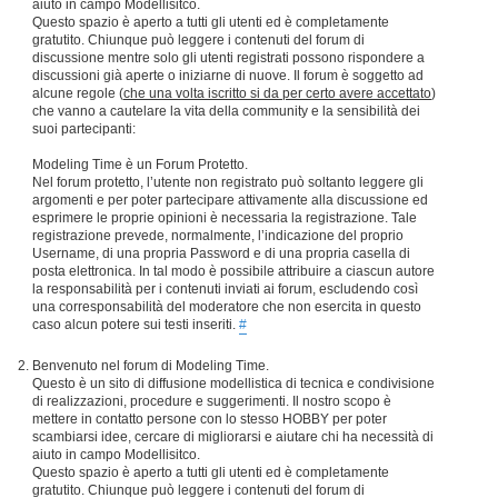
aiuto in campo Modellisitco.
Questo spazio è aperto a tutti gli utenti ed è completamente
gratutito. Chiunque può leggere i contenuti del forum di
discussione mentre solo gli utenti registrati possono rispondere a
discussioni già aperte o iniziarne di nuove. Il forum è soggetto ad
alcune regole (
che una volta iscritto si da per certo avere accettato
)
che vanno a cautelare la vita della community e la sensibilità dei
suoi partecipanti:
Modeling Time è un Forum Protetto.
Nel forum protetto, l’utente non registrato può soltanto leggere gli
argomenti e per poter partecipare attivamente alla discussione ed
esprimere le proprie opinioni è necessaria la registrazione. Tale
registrazione prevede, normalmente, l’indicazione del proprio
Username, di una propria Password e di una propria casella di
posta elettronica. In tal modo è possibile attribuire a ciascun autore
la responsabilità per i contenuti inviati ai forum, escludendo così
una corresponsabilità del moderatore che non esercita in questo
caso alcun potere sui testi inseriti.
#
Benvenuto nel forum di Modeling Time.
Questo è un sito di diffusione modellistica di tecnica e condivisione
di realizzazioni, procedure e suggerimenti. Il nostro scopo è
mettere in contatto persone con lo stesso HOBBY per poter
scambiarsi idee, cercare di migliorarsi e aiutare chi ha necessità di
aiuto in campo Modellisitco.
Questo spazio è aperto a tutti gli utenti ed è completamente
gratutito. Chiunque può leggere i contenuti del forum di