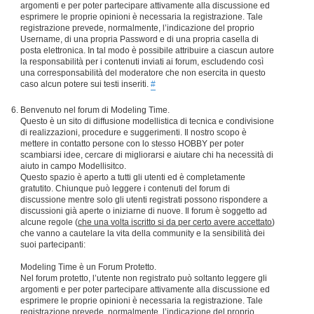
argomenti e per poter partecipare attivamente alla discussione ed
esprimere le proprie opinioni è necessaria la registrazione. Tale
registrazione prevede, normalmente, l’indicazione del proprio
Username, di una propria Password e di una propria casella di
posta elettronica. In tal modo è possibile attribuire a ciascun autore
la responsabilità per i contenuti inviati ai forum, escludendo così
una corresponsabilità del moderatore che non esercita in questo
caso alcun potere sui testi inseriti.
#
Benvenuto nel forum di Modeling Time.
Questo è un sito di diffusione modellistica di tecnica e condivisione
di realizzazioni, procedure e suggerimenti. Il nostro scopo è
mettere in contatto persone con lo stesso HOBBY per poter
scambiarsi idee, cercare di migliorarsi e aiutare chi ha necessità di
aiuto in campo Modellisitco.
Questo spazio è aperto a tutti gli utenti ed è completamente
gratutito. Chiunque può leggere i contenuti del forum di
discussione mentre solo gli utenti registrati possono rispondere a
discussioni già aperte o iniziarne di nuove. Il forum è soggetto ad
alcune regole (
che una volta iscritto si da per certo avere accettato
)
che vanno a cautelare la vita della community e la sensibilità dei
suoi partecipanti:
Modeling Time è un Forum Protetto.
Nel forum protetto, l’utente non registrato può soltanto leggere gli
argomenti e per poter partecipare attivamente alla discussione ed
esprimere le proprie opinioni è necessaria la registrazione. Tale
registrazione prevede, normalmente, l’indicazione del proprio