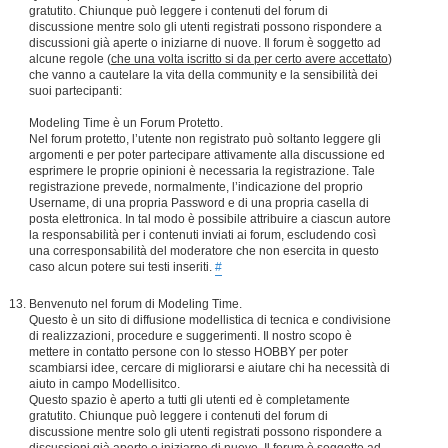
gratutito. Chiunque può leggere i contenuti del forum di
discussione mentre solo gli utenti registrati possono rispondere a
discussioni già aperte o iniziarne di nuove. Il forum è soggetto ad
alcune regole (
che una volta iscritto si da per certo avere accettato
)
che vanno a cautelare la vita della community e la sensibilità dei
suoi partecipanti:
Modeling Time è un Forum Protetto.
Nel forum protetto, l’utente non registrato può soltanto leggere gli
argomenti e per poter partecipare attivamente alla discussione ed
esprimere le proprie opinioni è necessaria la registrazione. Tale
registrazione prevede, normalmente, l’indicazione del proprio
Username, di una propria Password e di una propria casella di
posta elettronica. In tal modo è possibile attribuire a ciascun autore
la responsabilità per i contenuti inviati ai forum, escludendo così
una corresponsabilità del moderatore che non esercita in questo
caso alcun potere sui testi inseriti.
#
Benvenuto nel forum di Modeling Time.
Questo è un sito di diffusione modellistica di tecnica e condivisione
di realizzazioni, procedure e suggerimenti. Il nostro scopo è
mettere in contatto persone con lo stesso HOBBY per poter
scambiarsi idee, cercare di migliorarsi e aiutare chi ha necessità di
aiuto in campo Modellisitco.
Questo spazio è aperto a tutti gli utenti ed è completamente
gratutito. Chiunque può leggere i contenuti del forum di
discussione mentre solo gli utenti registrati possono rispondere a