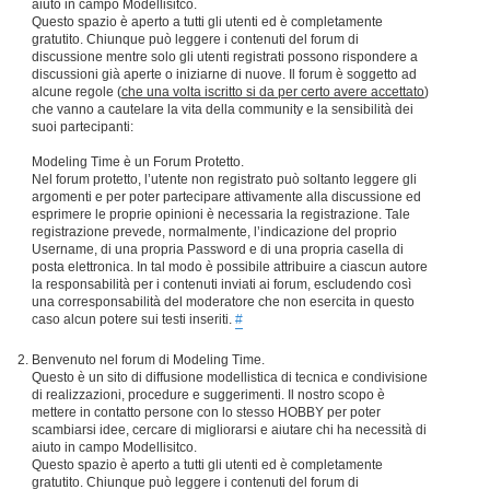
aiuto in campo Modellisitco.
Questo spazio è aperto a tutti gli utenti ed è completamente
gratutito. Chiunque può leggere i contenuti del forum di
discussione mentre solo gli utenti registrati possono rispondere a
discussioni già aperte o iniziarne di nuove. Il forum è soggetto ad
alcune regole (
che una volta iscritto si da per certo avere accettato
)
che vanno a cautelare la vita della community e la sensibilità dei
suoi partecipanti:
Modeling Time è un Forum Protetto.
Nel forum protetto, l’utente non registrato può soltanto leggere gli
argomenti e per poter partecipare attivamente alla discussione ed
esprimere le proprie opinioni è necessaria la registrazione. Tale
registrazione prevede, normalmente, l’indicazione del proprio
Username, di una propria Password e di una propria casella di
posta elettronica. In tal modo è possibile attribuire a ciascun autore
la responsabilità per i contenuti inviati ai forum, escludendo così
una corresponsabilità del moderatore che non esercita in questo
caso alcun potere sui testi inseriti.
#
Benvenuto nel forum di Modeling Time.
Questo è un sito di diffusione modellistica di tecnica e condivisione
di realizzazioni, procedure e suggerimenti. Il nostro scopo è
mettere in contatto persone con lo stesso HOBBY per poter
scambiarsi idee, cercare di migliorarsi e aiutare chi ha necessità di
aiuto in campo Modellisitco.
Questo spazio è aperto a tutti gli utenti ed è completamente
gratutito. Chiunque può leggere i contenuti del forum di