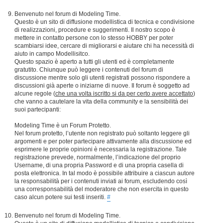
Benvenuto nel forum di Modeling Time.
Questo è un sito di diffusione modellistica di tecnica e condivisione
di realizzazioni, procedure e suggerimenti. Il nostro scopo è
mettere in contatto persone con lo stesso HOBBY per poter
scambiarsi idee, cercare di migliorarsi e aiutare chi ha necessità di
aiuto in campo Modellisitco.
Questo spazio è aperto a tutti gli utenti ed è completamente
gratutito. Chiunque può leggere i contenuti del forum di
discussione mentre solo gli utenti registrati possono rispondere a
discussioni già aperte o iniziarne di nuove. Il forum è soggetto ad
alcune regole (
che una volta iscritto si da per certo avere accettato
)
che vanno a cautelare la vita della community e la sensibilità dei
suoi partecipanti:
Modeling Time è un Forum Protetto.
Nel forum protetto, l’utente non registrato può soltanto leggere gli
argomenti e per poter partecipare attivamente alla discussione ed
esprimere le proprie opinioni è necessaria la registrazione. Tale
registrazione prevede, normalmente, l’indicazione del proprio
Username, di una propria Password e di una propria casella di
posta elettronica. In tal modo è possibile attribuire a ciascun autore
la responsabilità per i contenuti inviati ai forum, escludendo così
una corresponsabilità del moderatore che non esercita in questo
caso alcun potere sui testi inseriti.
#
Benvenuto nel forum di Modeling Time.