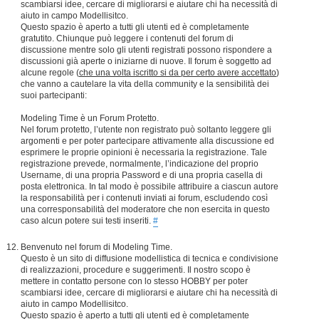
scambiarsi idee, cercare di migliorarsi e aiutare chi ha necessità di
aiuto in campo Modellisitco.
Questo spazio è aperto a tutti gli utenti ed è completamente
gratutito. Chiunque può leggere i contenuti del forum di
discussione mentre solo gli utenti registrati possono rispondere a
discussioni già aperte o iniziarne di nuove. Il forum è soggetto ad
alcune regole (
che una volta iscritto si da per certo avere accettato
)
che vanno a cautelare la vita della community e la sensibilità dei
suoi partecipanti:
Modeling Time è un Forum Protetto.
Nel forum protetto, l’utente non registrato può soltanto leggere gli
argomenti e per poter partecipare attivamente alla discussione ed
esprimere le proprie opinioni è necessaria la registrazione. Tale
registrazione prevede, normalmente, l’indicazione del proprio
Username, di una propria Password e di una propria casella di
posta elettronica. In tal modo è possibile attribuire a ciascun autore
la responsabilità per i contenuti inviati ai forum, escludendo così
una corresponsabilità del moderatore che non esercita in questo
caso alcun potere sui testi inseriti.
#
Benvenuto nel forum di Modeling Time.
Questo è un sito di diffusione modellistica di tecnica e condivisione
di realizzazioni, procedure e suggerimenti. Il nostro scopo è
mettere in contatto persone con lo stesso HOBBY per poter
scambiarsi idee, cercare di migliorarsi e aiutare chi ha necessità di
aiuto in campo Modellisitco.
Questo spazio è aperto a tutti gli utenti ed è completamente