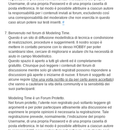
Username, di una propria Password e di una propria casella di
posta elettronica. In tal modo è possibile attribuire a ciascun autore
la responsabilità per i contenuti inviati ai forum, escludendo così
una corresponsabilità del moderatore che non esercita in questo
caso alcun potere sui testi inseriti.
#
Benvenuto nel forum di Modeling Time.
Questo è un sito di diffusione modellistica di tecnica e condivisione
di realizzazioni, procedure e suggerimenti. Il nostro scopo è
mettere in contatto persone con lo stesso HOBBY per poter
scambiarsi idee, cercare di migliorarsi e aiutare chi ha necessità di
aiuto in campo Modellisitco.
Questo spazio è aperto a tutti gli utenti ed è completamente
gratutito. Chiunque può leggere i contenuti del forum di
discussione mentre solo gli utenti registrati possono rispondere a
discussioni già aperte o iniziarne di nuove. Il forum è soggetto ad
alcune regole (
che una volta iscritto si da per certo avere accettato
)
che vanno a cautelare la vita della community e la sensibilità dei
suoi partecipanti:
Modeling Time è un Forum Protetto.
Nel forum protetto, l’utente non registrato può soltanto leggere gli
argomenti e per poter partecipare attivamente alla discussione ed
esprimere le proprie opinioni è necessaria la registrazione. Tale
registrazione prevede, normalmente, l’indicazione del proprio
Username, di una propria Password e di una propria casella di
posta elettronica. In tal modo è possibile attribuire a ciascun autore