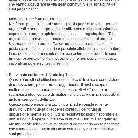
che vanno a cautelare la vita della community e la sensibilità dei
suoi partecipanti:
Modeling Time è un Forum Protetto.
Nel forum protetto, l’utente non registrato può soltanto leggere gli
argomenti e per poter partecipare attivamente alla discussione ed
esprimere le proprie opinioni è necessaria la registrazione. Tale
registrazione prevede, normalmente, l’indicazione del proprio
Username, di una propria Password e di una propria casella di
posta elettronica. In tal modo è possibile attribuire a ciascun autore
la responsabilità per i contenuti inviati ai forum, escludendo così
una corresponsabilità del moderatore che non esercita in questo
caso alcun potere sui testi inseriti.
#
Benvenuto nel forum di Modeling Time.
Questo è un sito di diffusione modellistica di tecnica e condivisione
di realizzazioni, procedure e suggerimenti. Il nostro scopo è
mettere in contatto persone con lo stesso HOBBY per poter
scambiarsi idee, cercare di migliorarsi e aiutare chi ha necessità di
aiuto in campo Modellisitco.
Questo spazio è aperto a tutti gli utenti ed è completamente
gratutito. Chiunque può leggere i contenuti del forum di
discussione mentre solo gli utenti registrati possono rispondere a
discussioni già aperte o iniziarne di nuove. Il forum è soggetto ad
alcune regole (
che una volta iscritto si da per certo avere accettato
)
che vanno a cautelare la vita della community e la sensibilità dei
suoi partecipanti: