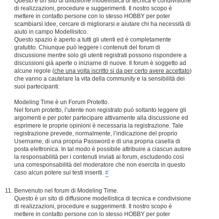
Questo è un sito di diffusione modellistica di tecnica e condivisione
di realizzazioni, procedure e suggerimenti. Il nostro scopo è
mettere in contatto persone con lo stesso HOBBY per poter
scambiarsi idee, cercare di migliorarsi e aiutare chi ha necessità di
aiuto in campo Modellisitco.
Questo spazio è aperto a tutti gli utenti ed è completamente
gratutito. Chiunque può leggere i contenuti del forum di
discussione mentre solo gli utenti registrati possono rispondere a
discussioni già aperte o iniziarne di nuove. Il forum è soggetto ad
alcune regole (
che una volta iscritto si da per certo avere accettato
)
che vanno a cautelare la vita della community e la sensibilità dei
suoi partecipanti:
Modeling Time è un Forum Protetto.
Nel forum protetto, l’utente non registrato può soltanto leggere gli
argomenti e per poter partecipare attivamente alla discussione ed
esprimere le proprie opinioni è necessaria la registrazione. Tale
registrazione prevede, normalmente, l’indicazione del proprio
Username, di una propria Password e di una propria casella di
posta elettronica. In tal modo è possibile attribuire a ciascun autore
la responsabilità per i contenuti inviati ai forum, escludendo così
una corresponsabilità del moderatore che non esercita in questo
caso alcun potere sui testi inseriti.
#
Benvenuto nel forum di Modeling Time.
Questo è un sito di diffusione modellistica di tecnica e condivisione
di realizzazioni, procedure e suggerimenti. Il nostro scopo è
mettere in contatto persone con lo stesso HOBBY per poter