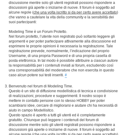
discussione mentre solo gli utenti registrati possono rispondere a
discussioni già aperte o iniziarne di nuove. Il forum è soggetto ad
alcune regole (
che una volta iscritto si da per certo avere accettato
)
che vanno a cautelare la vita della community e la sensibilità dei
suoi partecipanti:
Modeling Time è un Forum Protetto.
Nel forum protetto, l’utente non registrato può soltanto leggere gli
argomenti e per poter partecipare attivamente alla discussione ed
esprimere le proprie opinioni è necessaria la registrazione. Tale
registrazione prevede, normalmente, l’indicazione del proprio
Username, di una propria Password e di una propria casella di
posta elettronica. In tal modo è possibile attribuire a ciascun autore
la responsabilità per i contenuti inviati ai forum, escludendo così
una corresponsabilità del moderatore che non esercita in questo
caso alcun potere sui testi inseriti.
#
Benvenuto nel forum di Modeling Time.
Questo è un sito di diffusione modellistica di tecnica e condivisione
di realizzazioni, procedure e suggerimenti. Il nostro scopo è
mettere in contatto persone con lo stesso HOBBY per poter
scambiarsi idee, cercare di migliorarsi e aiutare chi ha necessità di
aiuto in campo Modellisitco.
Questo spazio è aperto a tutti gli utenti ed è completamente
gratutito. Chiunque può leggere i contenuti del forum di
discussione mentre solo gli utenti registrati possono rispondere a
discussioni già aperte o iniziarne di nuove. Il forum è soggetto ad
alcune regole (
che una volta iscritto si da per certo avere accettato
)