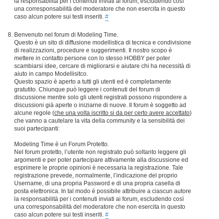
la responsabilità per i contenuti inviati ai forum, escludendo così
una corresponsabilità del moderatore che non esercita in questo
caso alcun potere sui testi inseriti.
#
Benvenuto nel forum di Modeling Time.
Questo è un sito di diffusione modellistica di tecnica e condivisione
di realizzazioni, procedure e suggerimenti. Il nostro scopo è
mettere in contatto persone con lo stesso HOBBY per poter
scambiarsi idee, cercare di migliorarsi e aiutare chi ha necessità di
aiuto in campo Modellisitco.
Questo spazio è aperto a tutti gli utenti ed è completamente
gratutito. Chiunque può leggere i contenuti del forum di
discussione mentre solo gli utenti registrati possono rispondere a
discussioni già aperte o iniziarne di nuove. Il forum è soggetto ad
alcune regole (
che una volta iscritto si da per certo avere accettato
)
che vanno a cautelare la vita della community e la sensibilità dei
suoi partecipanti:
Modeling Time è un Forum Protetto.
Nel forum protetto, l’utente non registrato può soltanto leggere gli
argomenti e per poter partecipare attivamente alla discussione ed
esprimere le proprie opinioni è necessaria la registrazione. Tale
registrazione prevede, normalmente, l’indicazione del proprio
Username, di una propria Password e di una propria casella di
posta elettronica. In tal modo è possibile attribuire a ciascun autore
la responsabilità per i contenuti inviati ai forum, escludendo così
una corresponsabilità del moderatore che non esercita in questo
caso alcun potere sui testi inseriti.
#