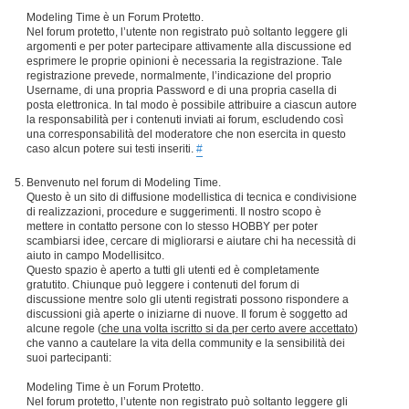
Modeling Time è un Forum Protetto.
Nel forum protetto, l’utente non registrato può soltanto leggere gli
argomenti e per poter partecipare attivamente alla discussione ed
esprimere le proprie opinioni è necessaria la registrazione. Tale
registrazione prevede, normalmente, l’indicazione del proprio
Username, di una propria Password e di una propria casella di
posta elettronica. In tal modo è possibile attribuire a ciascun autore
la responsabilità per i contenuti inviati ai forum, escludendo così
una corresponsabilità del moderatore che non esercita in questo
caso alcun potere sui testi inseriti.
#
Benvenuto nel forum di Modeling Time.
Questo è un sito di diffusione modellistica di tecnica e condivisione
di realizzazioni, procedure e suggerimenti. Il nostro scopo è
mettere in contatto persone con lo stesso HOBBY per poter
scambiarsi idee, cercare di migliorarsi e aiutare chi ha necessità di
aiuto in campo Modellisitco.
Questo spazio è aperto a tutti gli utenti ed è completamente
gratutito. Chiunque può leggere i contenuti del forum di
discussione mentre solo gli utenti registrati possono rispondere a
discussioni già aperte o iniziarne di nuove. Il forum è soggetto ad
alcune regole (
che una volta iscritto si da per certo avere accettato
)
che vanno a cautelare la vita della community e la sensibilità dei
suoi partecipanti:
Modeling Time è un Forum Protetto.
Nel forum protetto, l’utente non registrato può soltanto leggere gli