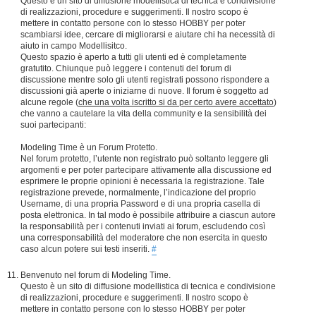
Questo è un sito di diffusione modellistica di tecnica e condivisione
di realizzazioni, procedure e suggerimenti. Il nostro scopo è
mettere in contatto persone con lo stesso HOBBY per poter
scambiarsi idee, cercare di migliorarsi e aiutare chi ha necessità di
aiuto in campo Modellisitco.
Questo spazio è aperto a tutti gli utenti ed è completamente
gratutito. Chiunque può leggere i contenuti del forum di
discussione mentre solo gli utenti registrati possono rispondere a
discussioni già aperte o iniziarne di nuove. Il forum è soggetto ad
alcune regole (
che una volta iscritto si da per certo avere accettato
)
che vanno a cautelare la vita della community e la sensibilità dei
suoi partecipanti:
Modeling Time è un Forum Protetto.
Nel forum protetto, l’utente non registrato può soltanto leggere gli
argomenti e per poter partecipare attivamente alla discussione ed
esprimere le proprie opinioni è necessaria la registrazione. Tale
registrazione prevede, normalmente, l’indicazione del proprio
Username, di una propria Password e di una propria casella di
posta elettronica. In tal modo è possibile attribuire a ciascun autore
la responsabilità per i contenuti inviati ai forum, escludendo così
una corresponsabilità del moderatore che non esercita in questo
caso alcun potere sui testi inseriti.
#
Benvenuto nel forum di Modeling Time.
Questo è un sito di diffusione modellistica di tecnica e condivisione
di realizzazioni, procedure e suggerimenti. Il nostro scopo è
mettere in contatto persone con lo stesso HOBBY per poter