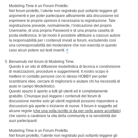
Modeling Time è un Forum Protetto.
Nel forum protetto, l’utente non registrato può soltanto leggere gli
argomenti e per poter partecipare attivamente alla discussione ed
esprimere le proprie opinioni è necessaria la registrazione. Tale
registrazione prevede, normalmente, l’indicazione del proprio
Username, di una propria Password e di una propria casella di
posta elettronica. In tal modo è possibile attribuire a ciascun autore
la responsabilità per i contenuti inviati ai forum, escludendo così
una corresponsabilità del moderatore che non esercita in questo
caso alcun potere sui testi inseriti.
#
Benvenuto nel forum di Modeling Time.
Questo è un sito di diffusione modellistica di tecnica e condivisione
di realizzazioni, procedure e suggerimenti. Il nostro scopo è
mettere in contatto persone con lo stesso HOBBY per poter
scambiarsi idee, cercare di migliorarsi e aiutare chi ha necessità di
aiuto in campo Modellisitco.
Questo spazio è aperto a tutti gli utenti ed è completamente
gratutito. Chiunque può leggere i contenuti del forum di
discussione mentre solo gli utenti registrati possono rispondere a
discussioni già aperte o iniziarne di nuove. Il forum è soggetto ad
alcune regole (
che una volta iscritto si da per certo avere accettato
)
che vanno a cautelare la vita della community e la sensibilità dei
suoi partecipanti:
Modeling Time è un Forum Protetto.
Nel forum protetto, l’utente non registrato può soltanto leggere gli