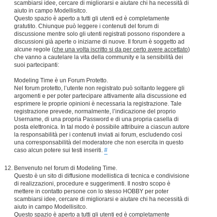
scambiarsi idee, cercare di migliorarsi e aiutare chi ha necessità di
aiuto in campo Modellisitco.
Questo spazio è aperto a tutti gli utenti ed è completamente
gratutito. Chiunque può leggere i contenuti del forum di
discussione mentre solo gli utenti registrati possono rispondere a
discussioni già aperte o iniziarne di nuove. Il forum è soggetto ad
alcune regole (
che una volta iscritto si da per certo avere accettato
)
che vanno a cautelare la vita della community e la sensibilità dei
suoi partecipanti:
Modeling Time è un Forum Protetto.
Nel forum protetto, l’utente non registrato può soltanto leggere gli
argomenti e per poter partecipare attivamente alla discussione ed
esprimere le proprie opinioni è necessaria la registrazione. Tale
registrazione prevede, normalmente, l’indicazione del proprio
Username, di una propria Password e di una propria casella di
posta elettronica. In tal modo è possibile attribuire a ciascun autore
la responsabilità per i contenuti inviati ai forum, escludendo così
una corresponsabilità del moderatore che non esercita in questo
caso alcun potere sui testi inseriti.
#
Benvenuto nel forum di Modeling Time.
Questo è un sito di diffusione modellistica di tecnica e condivisione
di realizzazioni, procedure e suggerimenti. Il nostro scopo è
mettere in contatto persone con lo stesso HOBBY per poter
scambiarsi idee, cercare di migliorarsi e aiutare chi ha necessità di
aiuto in campo Modellisitco.
Questo spazio è aperto a tutti gli utenti ed è completamente