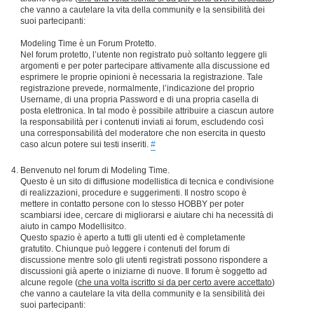
che vanno a cautelare la vita della community e la sensibilità dei
suoi partecipanti:
Modeling Time è un Forum Protetto.
Nel forum protetto, l’utente non registrato può soltanto leggere gli
argomenti e per poter partecipare attivamente alla discussione ed
esprimere le proprie opinioni è necessaria la registrazione. Tale
registrazione prevede, normalmente, l’indicazione del proprio
Username, di una propria Password e di una propria casella di
posta elettronica. In tal modo è possibile attribuire a ciascun autore
la responsabilità per i contenuti inviati ai forum, escludendo così
una corresponsabilità del moderatore che non esercita in questo
caso alcun potere sui testi inseriti.
#
Benvenuto nel forum di Modeling Time.
Questo è un sito di diffusione modellistica di tecnica e condivisione
di realizzazioni, procedure e suggerimenti. Il nostro scopo è
mettere in contatto persone con lo stesso HOBBY per poter
scambiarsi idee, cercare di migliorarsi e aiutare chi ha necessità di
aiuto in campo Modellisitco.
Questo spazio è aperto a tutti gli utenti ed è completamente
gratutito. Chiunque può leggere i contenuti del forum di
discussione mentre solo gli utenti registrati possono rispondere a
discussioni già aperte o iniziarne di nuove. Il forum è soggetto ad
alcune regole (
che una volta iscritto si da per certo avere accettato
)
che vanno a cautelare la vita della community e la sensibilità dei
suoi partecipanti: