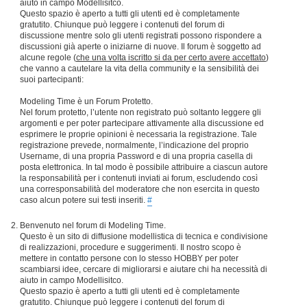
aiuto in campo Modellisitco.
Questo spazio è aperto a tutti gli utenti ed è completamente
gratutito. Chiunque può leggere i contenuti del forum di
discussione mentre solo gli utenti registrati possono rispondere a
discussioni già aperte o iniziarne di nuove. Il forum è soggetto ad
alcune regole (
che una volta iscritto si da per certo avere accettato
)
che vanno a cautelare la vita della community e la sensibilità dei
suoi partecipanti:
Modeling Time è un Forum Protetto.
Nel forum protetto, l’utente non registrato può soltanto leggere gli
argomenti e per poter partecipare attivamente alla discussione ed
esprimere le proprie opinioni è necessaria la registrazione. Tale
registrazione prevede, normalmente, l’indicazione del proprio
Username, di una propria Password e di una propria casella di
posta elettronica. In tal modo è possibile attribuire a ciascun autore
la responsabilità per i contenuti inviati ai forum, escludendo così
una corresponsabilità del moderatore che non esercita in questo
caso alcun potere sui testi inseriti.
#
Benvenuto nel forum di Modeling Time.
Questo è un sito di diffusione modellistica di tecnica e condivisione
di realizzazioni, procedure e suggerimenti. Il nostro scopo è
mettere in contatto persone con lo stesso HOBBY per poter
scambiarsi idee, cercare di migliorarsi e aiutare chi ha necessità di
aiuto in campo Modellisitco.
Questo spazio è aperto a tutti gli utenti ed è completamente
gratutito. Chiunque può leggere i contenuti del forum di