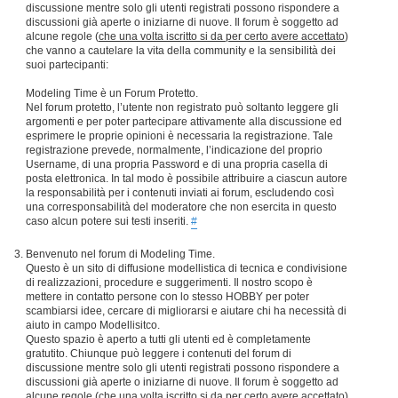
discussione mentre solo gli utenti registrati possono rispondere a
discussioni già aperte o iniziarne di nuove. Il forum è soggetto ad
alcune regole (
che una volta iscritto si da per certo avere accettato
)
che vanno a cautelare la vita della community e la sensibilità dei
suoi partecipanti:
Modeling Time è un Forum Protetto.
Nel forum protetto, l’utente non registrato può soltanto leggere gli
argomenti e per poter partecipare attivamente alla discussione ed
esprimere le proprie opinioni è necessaria la registrazione. Tale
registrazione prevede, normalmente, l’indicazione del proprio
Username, di una propria Password e di una propria casella di
posta elettronica. In tal modo è possibile attribuire a ciascun autore
la responsabilità per i contenuti inviati ai forum, escludendo così
una corresponsabilità del moderatore che non esercita in questo
caso alcun potere sui testi inseriti.
#
Benvenuto nel forum di Modeling Time.
Questo è un sito di diffusione modellistica di tecnica e condivisione
di realizzazioni, procedure e suggerimenti. Il nostro scopo è
mettere in contatto persone con lo stesso HOBBY per poter
scambiarsi idee, cercare di migliorarsi e aiutare chi ha necessità di
aiuto in campo Modellisitco.
Questo spazio è aperto a tutti gli utenti ed è completamente
gratutito. Chiunque può leggere i contenuti del forum di
discussione mentre solo gli utenti registrati possono rispondere a
discussioni già aperte o iniziarne di nuove. Il forum è soggetto ad
alcune regole (
che una volta iscritto si da per certo avere accettato
)