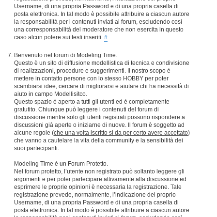
Username, di una propria Password e di una propria casella di
posta elettronica. In tal modo è possibile attribuire a ciascun autore
la responsabilità per i contenuti inviati ai forum, escludendo così
una corresponsabilità del moderatore che non esercita in questo
caso alcun potere sui testi inseriti.
#
Benvenuto nel forum di Modeling Time.
Questo è un sito di diffusione modellistica di tecnica e condivisione
di realizzazioni, procedure e suggerimenti. Il nostro scopo è
mettere in contatto persone con lo stesso HOBBY per poter
scambiarsi idee, cercare di migliorarsi e aiutare chi ha necessità di
aiuto in campo Modellisitco.
Questo spazio è aperto a tutti gli utenti ed è completamente
gratutito. Chiunque può leggere i contenuti del forum di
discussione mentre solo gli utenti registrati possono rispondere a
discussioni già aperte o iniziarne di nuove. Il forum è soggetto ad
alcune regole (
che una volta iscritto si da per certo avere accettato
)
che vanno a cautelare la vita della community e la sensibilità dei
suoi partecipanti:
Modeling Time è un Forum Protetto.
Nel forum protetto, l’utente non registrato può soltanto leggere gli
argomenti e per poter partecipare attivamente alla discussione ed
esprimere le proprie opinioni è necessaria la registrazione. Tale
registrazione prevede, normalmente, l’indicazione del proprio
Username, di una propria Password e di una propria casella di
posta elettronica. In tal modo è possibile attribuire a ciascun autore