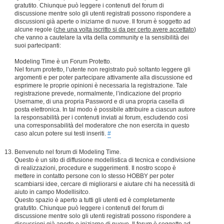
gratutito. Chiunque può leggere i contenuti del forum di
discussione mentre solo gli utenti registrati possono rispondere a
discussioni già aperte o iniziarne di nuove. Il forum è soggetto ad
alcune regole (
che una volta iscritto si da per certo avere accettato
)
che vanno a cautelare la vita della community e la sensibilità dei
suoi partecipanti:
Modeling Time è un Forum Protetto.
Nel forum protetto, l’utente non registrato può soltanto leggere gli
argomenti e per poter partecipare attivamente alla discussione ed
esprimere le proprie opinioni è necessaria la registrazione. Tale
registrazione prevede, normalmente, l’indicazione del proprio
Username, di una propria Password e di una propria casella di
posta elettronica. In tal modo è possibile attribuire a ciascun autore
la responsabilità per i contenuti inviati ai forum, escludendo così
una corresponsabilità del moderatore che non esercita in questo
caso alcun potere sui testi inseriti.
#
Benvenuto nel forum di Modeling Time.
Questo è un sito di diffusione modellistica di tecnica e condivisione
di realizzazioni, procedure e suggerimenti. Il nostro scopo è
mettere in contatto persone con lo stesso HOBBY per poter
scambiarsi idee, cercare di migliorarsi e aiutare chi ha necessità di
aiuto in campo Modellisitco.
Questo spazio è aperto a tutti gli utenti ed è completamente
gratutito. Chiunque può leggere i contenuti del forum di
discussione mentre solo gli utenti registrati possono rispondere a