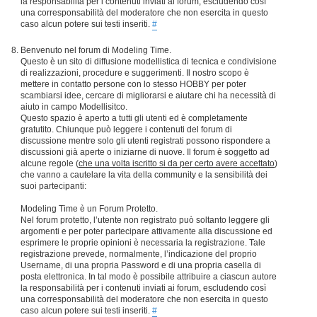
la responsabilità per i contenuti inviati ai forum, escludendo così
una corresponsabilità del moderatore che non esercita in questo
caso alcun potere sui testi inseriti.
#
Benvenuto nel forum di Modeling Time.
Questo è un sito di diffusione modellistica di tecnica e condivisione
di realizzazioni, procedure e suggerimenti. Il nostro scopo è
mettere in contatto persone con lo stesso HOBBY per poter
scambiarsi idee, cercare di migliorarsi e aiutare chi ha necessità di
aiuto in campo Modellisitco.
Questo spazio è aperto a tutti gli utenti ed è completamente
gratutito. Chiunque può leggere i contenuti del forum di
discussione mentre solo gli utenti registrati possono rispondere a
discussioni già aperte o iniziarne di nuove. Il forum è soggetto ad
alcune regole (
che una volta iscritto si da per certo avere accettato
)
che vanno a cautelare la vita della community e la sensibilità dei
suoi partecipanti:
Modeling Time è un Forum Protetto.
Nel forum protetto, l’utente non registrato può soltanto leggere gli
argomenti e per poter partecipare attivamente alla discussione ed
esprimere le proprie opinioni è necessaria la registrazione. Tale
registrazione prevede, normalmente, l’indicazione del proprio
Username, di una propria Password e di una propria casella di
posta elettronica. In tal modo è possibile attribuire a ciascun autore
la responsabilità per i contenuti inviati ai forum, escludendo così
una corresponsabilità del moderatore che non esercita in questo
caso alcun potere sui testi inseriti.
#