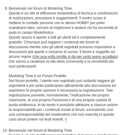
Benvenuto nel forum di Modeling Time.
Questo è un sito di diffusione modellistica di tecnica e condivisione
di realizzazioni, procedure e suggerimenti. Il nostro scopo è
mettere in contatto persone con lo stesso HOBBY per poter
scambiarsi idee, cercare di migliorarsi e aiutare chi ha necessità di
aiuto in campo Modellisitco.
Questo spazio è aperto a tutti gli utenti ed è completamente
gratutito. Chiunque può leggere i contenuti del forum di
discussione mentre solo gli utenti registrati possono rispondere a
discussioni già aperte o iniziarne di nuove. Il forum è soggetto ad
alcune regole (
che una volta iscritto si da per certo avere accettato
)
che vanno a cautelare la vita della community e la sensibilità dei
suoi partecipanti:
Modeling Time è un Forum Protetto.
Nel forum protetto, l’utente non registrato può soltanto leggere gli
argomenti e per poter partecipare attivamente alla discussione ed
esprimere le proprie opinioni è necessaria la registrazione. Tale
registrazione prevede, normalmente, l’indicazione del proprio
Username, di una propria Password e di una propria casella di
posta elettronica. In tal modo è possibile attribuire a ciascun autore
la responsabilità per i contenuti inviati ai forum, escludendo così
una corresponsabilità del moderatore che non esercita in questo
caso alcun potere sui testi inseriti.
#
Benvenuto nel forum di Modeling Time.