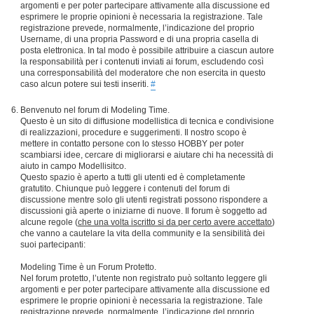
argomenti e per poter partecipare attivamente alla discussione ed
esprimere le proprie opinioni è necessaria la registrazione. Tale
registrazione prevede, normalmente, l’indicazione del proprio
Username, di una propria Password e di una propria casella di
posta elettronica. In tal modo è possibile attribuire a ciascun autore
la responsabilità per i contenuti inviati ai forum, escludendo così
una corresponsabilità del moderatore che non esercita in questo
caso alcun potere sui testi inseriti.
#
Benvenuto nel forum di Modeling Time.
Questo è un sito di diffusione modellistica di tecnica e condivisione
di realizzazioni, procedure e suggerimenti. Il nostro scopo è
mettere in contatto persone con lo stesso HOBBY per poter
scambiarsi idee, cercare di migliorarsi e aiutare chi ha necessità di
aiuto in campo Modellisitco.
Questo spazio è aperto a tutti gli utenti ed è completamente
gratutito. Chiunque può leggere i contenuti del forum di
discussione mentre solo gli utenti registrati possono rispondere a
discussioni già aperte o iniziarne di nuove. Il forum è soggetto ad
alcune regole (
che una volta iscritto si da per certo avere accettato
)
che vanno a cautelare la vita della community e la sensibilità dei
suoi partecipanti:
Modeling Time è un Forum Protetto.
Nel forum protetto, l’utente non registrato può soltanto leggere gli
argomenti e per poter partecipare attivamente alla discussione ed
esprimere le proprie opinioni è necessaria la registrazione. Tale
registrazione prevede, normalmente, l’indicazione del proprio