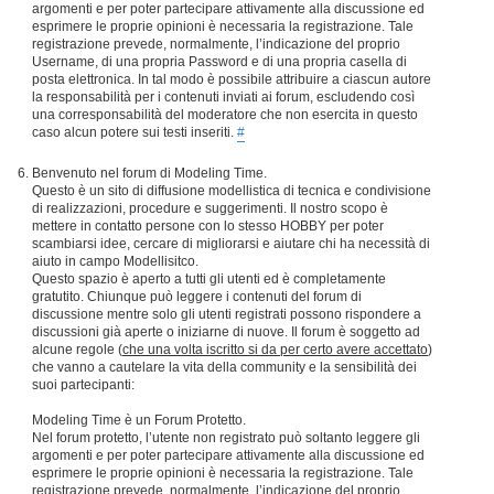
argomenti e per poter partecipare attivamente alla discussione ed
esprimere le proprie opinioni è necessaria la registrazione. Tale
registrazione prevede, normalmente, l’indicazione del proprio
Username, di una propria Password e di una propria casella di
posta elettronica. In tal modo è possibile attribuire a ciascun autore
la responsabilità per i contenuti inviati ai forum, escludendo così
una corresponsabilità del moderatore che non esercita in questo
caso alcun potere sui testi inseriti.
#
Benvenuto nel forum di Modeling Time.
Questo è un sito di diffusione modellistica di tecnica e condivisione
di realizzazioni, procedure e suggerimenti. Il nostro scopo è
mettere in contatto persone con lo stesso HOBBY per poter
scambiarsi idee, cercare di migliorarsi e aiutare chi ha necessità di
aiuto in campo Modellisitco.
Questo spazio è aperto a tutti gli utenti ed è completamente
gratutito. Chiunque può leggere i contenuti del forum di
discussione mentre solo gli utenti registrati possono rispondere a
discussioni già aperte o iniziarne di nuove. Il forum è soggetto ad
alcune regole (
che una volta iscritto si da per certo avere accettato
)
che vanno a cautelare la vita della community e la sensibilità dei
suoi partecipanti:
Modeling Time è un Forum Protetto.
Nel forum protetto, l’utente non registrato può soltanto leggere gli
argomenti e per poter partecipare attivamente alla discussione ed
esprimere le proprie opinioni è necessaria la registrazione. Tale
registrazione prevede, normalmente, l’indicazione del proprio