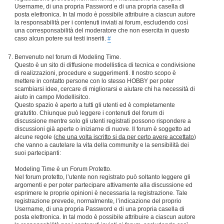
Username, di una propria Password e di una propria casella di
posta elettronica. In tal modo è possibile attribuire a ciascun autore
la responsabilità per i contenuti inviati ai forum, escludendo così
una corresponsabilità del moderatore che non esercita in questo
caso alcun potere sui testi inseriti.
#
Benvenuto nel forum di Modeling Time.
Questo è un sito di diffusione modellistica di tecnica e condivisione
di realizzazioni, procedure e suggerimenti. Il nostro scopo è
mettere in contatto persone con lo stesso HOBBY per poter
scambiarsi idee, cercare di migliorarsi e aiutare chi ha necessità di
aiuto in campo Modellisitco.
Questo spazio è aperto a tutti gli utenti ed è completamente
gratutito. Chiunque può leggere i contenuti del forum di
discussione mentre solo gli utenti registrati possono rispondere a
discussioni già aperte o iniziarne di nuove. Il forum è soggetto ad
alcune regole (
che una volta iscritto si da per certo avere accettato
)
che vanno a cautelare la vita della community e la sensibilità dei
suoi partecipanti:
Modeling Time è un Forum Protetto.
Nel forum protetto, l’utente non registrato può soltanto leggere gli
argomenti e per poter partecipare attivamente alla discussione ed
esprimere le proprie opinioni è necessaria la registrazione. Tale
registrazione prevede, normalmente, l’indicazione del proprio
Username, di una propria Password e di una propria casella di
posta elettronica. In tal modo è possibile attribuire a ciascun autore