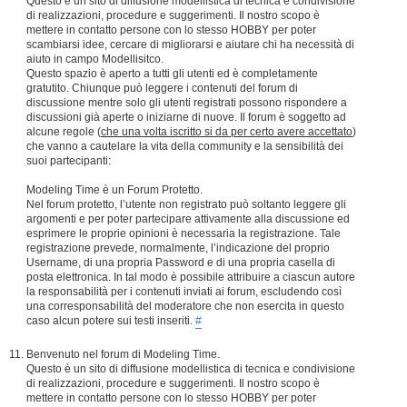
Questo è un sito di diffusione modellistica di tecnica e condivisione
di realizzazioni, procedure e suggerimenti. Il nostro scopo è
mettere in contatto persone con lo stesso HOBBY per poter
scambiarsi idee, cercare di migliorarsi e aiutare chi ha necessità di
aiuto in campo Modellisitco.
Questo spazio è aperto a tutti gli utenti ed è completamente
gratutito. Chiunque può leggere i contenuti del forum di
discussione mentre solo gli utenti registrati possono rispondere a
discussioni già aperte o iniziarne di nuove. Il forum è soggetto ad
alcune regole (
che una volta iscritto si da per certo avere accettato
)
che vanno a cautelare la vita della community e la sensibilità dei
suoi partecipanti:
Modeling Time è un Forum Protetto.
Nel forum protetto, l’utente non registrato può soltanto leggere gli
argomenti e per poter partecipare attivamente alla discussione ed
esprimere le proprie opinioni è necessaria la registrazione. Tale
registrazione prevede, normalmente, l’indicazione del proprio
Username, di una propria Password e di una propria casella di
posta elettronica. In tal modo è possibile attribuire a ciascun autore
la responsabilità per i contenuti inviati ai forum, escludendo così
una corresponsabilità del moderatore che non esercita in questo
caso alcun potere sui testi inseriti.
#
Benvenuto nel forum di Modeling Time.
Questo è un sito di diffusione modellistica di tecnica e condivisione
di realizzazioni, procedure e suggerimenti. Il nostro scopo è
mettere in contatto persone con lo stesso HOBBY per poter