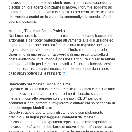
discussione mentre solo gli utenti registrati possono rispondere a
discussioni già aperte o iniziarne di nuove. Il forum è soggetto ad
alcune regole (
che una volta iscritto si da per certo avere accettato
)
che vanno a cautelare la vita della community e la sensibilità dei
suoi partecipanti:
Modeling Time è un Forum Protetto.
Nel forum protetto, l’utente non registrato può soltanto leggere gli
argomenti e per poter partecipare attivamente alla discussione ed
esprimere le proprie opinioni è necessaria la registrazione. Tale
registrazione prevede, normalmente, l’indicazione del proprio
Username, di una propria Password e di una propria casella di
posta elettronica. In tal modo è possibile attribuire a ciascun autore
la responsabilità per i contenuti inviati ai forum, escludendo così
una corresponsabilità del moderatore che non esercita in questo
caso alcun potere sui testi inseriti.
#
Benvenuto nel forum di Modeling Time.
Questo è un sito di diffusione modellistica di tecnica e condivisione
di realizzazioni, procedure e suggerimenti. Il nostro scopo è
mettere in contatto persone con lo stesso HOBBY per poter
scambiarsi idee, cercare di migliorarsi e aiutare chi ha necessità di
aiuto in campo Modellisitco.
Questo spazio è aperto a tutti gli utenti ed è completamente
gratutito. Chiunque può leggere i contenuti del forum di
discussione mentre solo gli utenti registrati possono rispondere a
discussioni già aperte o iniziarne di nuove. Il forum è soggetto ad
alcune regole (
che una volta iscritto si da per certo avere accettato
)