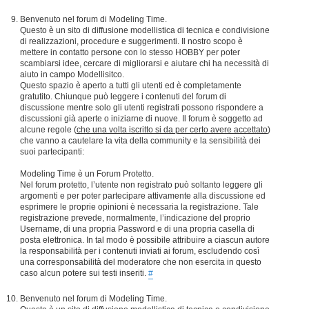
Benvenuto nel forum di Modeling Time.
Questo è un sito di diffusione modellistica di tecnica e condivisione
di realizzazioni, procedure e suggerimenti. Il nostro scopo è
mettere in contatto persone con lo stesso HOBBY per poter
scambiarsi idee, cercare di migliorarsi e aiutare chi ha necessità di
aiuto in campo Modellisitco.
Questo spazio è aperto a tutti gli utenti ed è completamente
gratutito. Chiunque può leggere i contenuti del forum di
discussione mentre solo gli utenti registrati possono rispondere a
discussioni già aperte o iniziarne di nuove. Il forum è soggetto ad
alcune regole (
che una volta iscritto si da per certo avere accettato
)
che vanno a cautelare la vita della community e la sensibilità dei
suoi partecipanti:
Modeling Time è un Forum Protetto.
Nel forum protetto, l’utente non registrato può soltanto leggere gli
argomenti e per poter partecipare attivamente alla discussione ed
esprimere le proprie opinioni è necessaria la registrazione. Tale
registrazione prevede, normalmente, l’indicazione del proprio
Username, di una propria Password e di una propria casella di
posta elettronica. In tal modo è possibile attribuire a ciascun autore
la responsabilità per i contenuti inviati ai forum, escludendo così
una corresponsabilità del moderatore che non esercita in questo
caso alcun potere sui testi inseriti.
#
Benvenuto nel forum di Modeling Time.