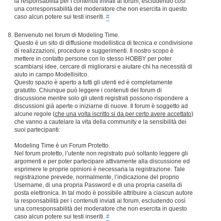
la responsabilità per i contenuti inviati ai forum, escludendo così
una corresponsabilità del moderatore che non esercita in questo
caso alcun potere sui testi inseriti.
#
Benvenuto nel forum di Modeling Time.
Questo è un sito di diffusione modellistica di tecnica e condivisione
di realizzazioni, procedure e suggerimenti. Il nostro scopo è
mettere in contatto persone con lo stesso HOBBY per poter
scambiarsi idee, cercare di migliorarsi e aiutare chi ha necessità di
aiuto in campo Modellisitco.
Questo spazio è aperto a tutti gli utenti ed è completamente
gratutito. Chiunque può leggere i contenuti del forum di
discussione mentre solo gli utenti registrati possono rispondere a
discussioni già aperte o iniziarne di nuove. Il forum è soggetto ad
alcune regole (
che una volta iscritto si da per certo avere accettato
)
che vanno a cautelare la vita della community e la sensibilità dei
suoi partecipanti:
Modeling Time è un Forum Protetto.
Nel forum protetto, l’utente non registrato può soltanto leggere gli
argomenti e per poter partecipare attivamente alla discussione ed
esprimere le proprie opinioni è necessaria la registrazione. Tale
registrazione prevede, normalmente, l’indicazione del proprio
Username, di una propria Password e di una propria casella di
posta elettronica. In tal modo è possibile attribuire a ciascun autore
la responsabilità per i contenuti inviati ai forum, escludendo così
una corresponsabilità del moderatore che non esercita in questo
caso alcun potere sui testi inseriti.
#