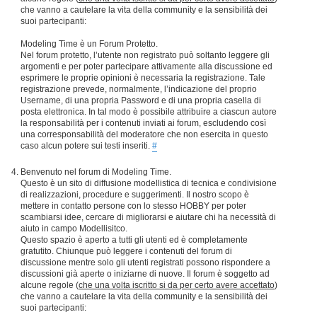
che vanno a cautelare la vita della community e la sensibilità dei
suoi partecipanti:
Modeling Time è un Forum Protetto.
Nel forum protetto, l’utente non registrato può soltanto leggere gli
argomenti e per poter partecipare attivamente alla discussione ed
esprimere le proprie opinioni è necessaria la registrazione. Tale
registrazione prevede, normalmente, l’indicazione del proprio
Username, di una propria Password e di una propria casella di
posta elettronica. In tal modo è possibile attribuire a ciascun autore
la responsabilità per i contenuti inviati ai forum, escludendo così
una corresponsabilità del moderatore che non esercita in questo
caso alcun potere sui testi inseriti.
#
Benvenuto nel forum di Modeling Time.
Questo è un sito di diffusione modellistica di tecnica e condivisione
di realizzazioni, procedure e suggerimenti. Il nostro scopo è
mettere in contatto persone con lo stesso HOBBY per poter
scambiarsi idee, cercare di migliorarsi e aiutare chi ha necessità di
aiuto in campo Modellisitco.
Questo spazio è aperto a tutti gli utenti ed è completamente
gratutito. Chiunque può leggere i contenuti del forum di
discussione mentre solo gli utenti registrati possono rispondere a
discussioni già aperte o iniziarne di nuove. Il forum è soggetto ad
alcune regole (
che una volta iscritto si da per certo avere accettato
)
che vanno a cautelare la vita della community e la sensibilità dei
suoi partecipanti: