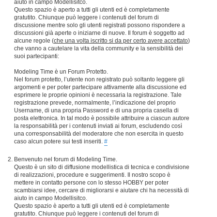
aiuto in campo Modellisitco.
Questo spazio è aperto a tutti gli utenti ed è completamente
gratutito. Chiunque può leggere i contenuti del forum di
discussione mentre solo gli utenti registrati possono rispondere a
discussioni già aperte o iniziarne di nuove. Il forum è soggetto ad
alcune regole (
che una volta iscritto si da per certo avere accettato
)
che vanno a cautelare la vita della community e la sensibilità dei
suoi partecipanti:
Modeling Time è un Forum Protetto.
Nel forum protetto, l’utente non registrato può soltanto leggere gli
argomenti e per poter partecipare attivamente alla discussione ed
esprimere le proprie opinioni è necessaria la registrazione. Tale
registrazione prevede, normalmente, l’indicazione del proprio
Username, di una propria Password e di una propria casella di
posta elettronica. In tal modo è possibile attribuire a ciascun autore
la responsabilità per i contenuti inviati ai forum, escludendo così
una corresponsabilità del moderatore che non esercita in questo
caso alcun potere sui testi inseriti.
#
Benvenuto nel forum di Modeling Time.
Questo è un sito di diffusione modellistica di tecnica e condivisione
di realizzazioni, procedure e suggerimenti. Il nostro scopo è
mettere in contatto persone con lo stesso HOBBY per poter
scambiarsi idee, cercare di migliorarsi e aiutare chi ha necessità di
aiuto in campo Modellisitco.
Questo spazio è aperto a tutti gli utenti ed è completamente
gratutito. Chiunque può leggere i contenuti del forum di