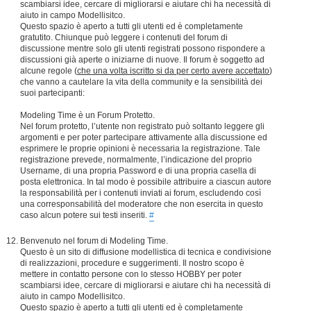
scambiarsi idee, cercare di migliorarsi e aiutare chi ha necessità di
aiuto in campo Modellisitco.
Questo spazio è aperto a tutti gli utenti ed è completamente
gratutito. Chiunque può leggere i contenuti del forum di
discussione mentre solo gli utenti registrati possono rispondere a
discussioni già aperte o iniziarne di nuove. Il forum è soggetto ad
alcune regole (
che una volta iscritto si da per certo avere accettato
)
che vanno a cautelare la vita della community e la sensibilità dei
suoi partecipanti:
Modeling Time è un Forum Protetto.
Nel forum protetto, l’utente non registrato può soltanto leggere gli
argomenti e per poter partecipare attivamente alla discussione ed
esprimere le proprie opinioni è necessaria la registrazione. Tale
registrazione prevede, normalmente, l’indicazione del proprio
Username, di una propria Password e di una propria casella di
posta elettronica. In tal modo è possibile attribuire a ciascun autore
la responsabilità per i contenuti inviati ai forum, escludendo così
una corresponsabilità del moderatore che non esercita in questo
caso alcun potere sui testi inseriti.
#
Benvenuto nel forum di Modeling Time.
Questo è un sito di diffusione modellistica di tecnica e condivisione
di realizzazioni, procedure e suggerimenti. Il nostro scopo è
mettere in contatto persone con lo stesso HOBBY per poter
scambiarsi idee, cercare di migliorarsi e aiutare chi ha necessità di
aiuto in campo Modellisitco.
Questo spazio è aperto a tutti gli utenti ed è completamente