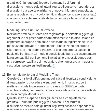
gratutito. Chiunque può leggere i contenuti del forum di
discussione mentre solo gli utenti registrati possono rispondere a
discussioni già aperte o iniziarne di nuove. Il forum è soggetto ad
alcune regole (
che una volta iscritto si da per certo avere accettato
)
che vanno a cautelare la vita della community e la sensibilità dei
suoi partecipanti:
Modeling Time è un Forum Protetto.
Nel forum protetto, l’utente non registrato può soltanto leggere gli
argomenti e per poter partecipare attivamente alla discussione ed
esprimere le proprie opinioni è necessaria la registrazione. Tale
registrazione prevede, normalmente, l’indicazione del proprio
Username, di una propria Password e di una propria casella di
posta elettronica. In tal modo è possibile attribuire a ciascun autore
la responsabilità per i contenuti inviati ai forum, escludendo così
una corresponsabilità del moderatore che non esercita in questo
caso alcun potere sui testi inseriti.
#
Benvenuto nel forum di Modeling Time.
Questo è un sito di diffusione modellistica di tecnica e condivisione
di realizzazioni, procedure e suggerimenti. Il nostro scopo è
mettere in contatto persone con lo stesso HOBBY per poter
scambiarsi idee, cercare di migliorarsi e aiutare chi ha necessità di
aiuto in campo Modellisitco.
Questo spazio è aperto a tutti gli utenti ed è completamente
gratutito. Chiunque può leggere i contenuti del forum di
discussione mentre solo gli utenti registrati possono rispondere a