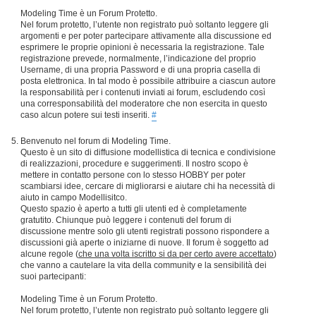
Modeling Time è un Forum Protetto.
Nel forum protetto, l’utente non registrato può soltanto leggere gli
argomenti e per poter partecipare attivamente alla discussione ed
esprimere le proprie opinioni è necessaria la registrazione. Tale
registrazione prevede, normalmente, l’indicazione del proprio
Username, di una propria Password e di una propria casella di
posta elettronica. In tal modo è possibile attribuire a ciascun autore
la responsabilità per i contenuti inviati ai forum, escludendo così
una corresponsabilità del moderatore che non esercita in questo
caso alcun potere sui testi inseriti.
#
Benvenuto nel forum di Modeling Time.
Questo è un sito di diffusione modellistica di tecnica e condivisione
di realizzazioni, procedure e suggerimenti. Il nostro scopo è
mettere in contatto persone con lo stesso HOBBY per poter
scambiarsi idee, cercare di migliorarsi e aiutare chi ha necessità di
aiuto in campo Modellisitco.
Questo spazio è aperto a tutti gli utenti ed è completamente
gratutito. Chiunque può leggere i contenuti del forum di
discussione mentre solo gli utenti registrati possono rispondere a
discussioni già aperte o iniziarne di nuove. Il forum è soggetto ad
alcune regole (
che una volta iscritto si da per certo avere accettato
)
che vanno a cautelare la vita della community e la sensibilità dei
suoi partecipanti:
Modeling Time è un Forum Protetto.
Nel forum protetto, l’utente non registrato può soltanto leggere gli