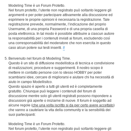
Modeling Time è un Forum Protetto.
Nel forum protetto, l’utente non registrato può soltanto leggere gli
argomenti e per poter partecipare attivamente alla discussione ed
esprimere le proprie opinioni è necessaria la registrazione. Tale
registrazione prevede, normalmente, l’indicazione del proprio
Username, di una propria Password e di una propria casella di
posta elettronica. In tal modo è possibile attribuire a ciascun autore
la responsabilità per i contenuti inviati ai forum, escludendo così
una corresponsabilità del moderatore che non esercita in questo
caso alcun potere sui testi inseriti.
#
Benvenuto nel forum di Modeling Time.
Questo è un sito di diffusione modellistica di tecnica e condivisione
di realizzazioni, procedure e suggerimenti. Il nostro scopo è
mettere in contatto persone con lo stesso HOBBY per poter
scambiarsi idee, cercare di migliorarsi e aiutare chi ha necessità di
aiuto in campo Modellisitco.
Questo spazio è aperto a tutti gli utenti ed è completamente
gratutito. Chiunque può leggere i contenuti del forum di
discussione mentre solo gli utenti registrati possono rispondere a
discussioni già aperte o iniziarne di nuove. Il forum è soggetto ad
alcune regole (
che una volta iscritto si da per certo avere accettato
)
che vanno a cautelare la vita della community e la sensibilità dei
suoi partecipanti:
Modeling Time è un Forum Protetto.
Nel forum protetto, l’utente non registrato può soltanto leggere gli