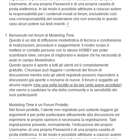
Username, di una propria Password e di una propria casella di
posta elettronica. In tal modo è possibile attribuire a ciascun autore
la responsabilità per i contenuti inviati ai forum, escludendo così
una corresponsabilità del moderatore che non esercita in questo
caso alcun potere sui testi inseriti.
#
Benvenuto nel forum di Modeling Time.
Questo è un sito di diffusione modellistica di tecnica e condivisione
di realizzazioni, procedure e suggerimenti. Il nostro scopo è
mettere in contatto persone con lo stesso HOBBY per poter
scambiarsi idee, cercare di migliorarsi e aiutare chi ha necessità di
aiuto in campo Modellisitco.
Questo spazio è aperto a tutti gli utenti ed è completamente
gratutito. Chiunque può leggere i contenuti del forum di
discussione mentre solo gli utenti registrati possono rispondere a
discussioni già aperte o iniziarne di nuove. Il forum è soggetto ad
alcune regole (
che una volta iscritto si da per certo avere accettato
)
che vanno a cautelare la vita della community e la sensibilità dei
suoi partecipanti:
Modeling Time è un Forum Protetto.
Nel forum protetto, l’utente non registrato può soltanto leggere gli
argomenti e per poter partecipare attivamente alla discussione ed
esprimere le proprie opinioni è necessaria la registrazione. Tale
registrazione prevede, normalmente, l’indicazione del proprio
Username, di una propria Password e di una propria casella di
posta elettronica. In tal modo è possibile attribuire a ciascun autore