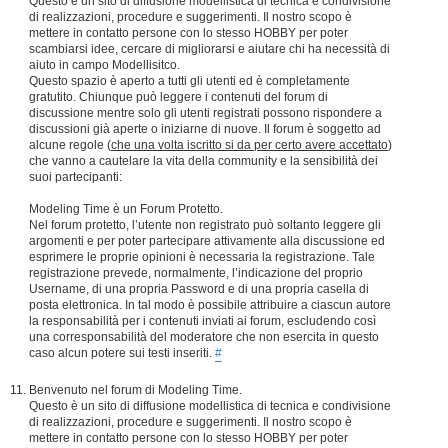
Questo è un sito di diffusione modellistica di tecnica e condivisione
di realizzazioni, procedure e suggerimenti. Il nostro scopo è
mettere in contatto persone con lo stesso HOBBY per poter
scambiarsi idee, cercare di migliorarsi e aiutare chi ha necessità di
aiuto in campo Modellisitco.
Questo spazio è aperto a tutti gli utenti ed è completamente
gratutito. Chiunque può leggere i contenuti del forum di
discussione mentre solo gli utenti registrati possono rispondere a
discussioni già aperte o iniziarne di nuove. Il forum è soggetto ad
alcune regole (
che una volta iscritto si da per certo avere accettato
)
che vanno a cautelare la vita della community e la sensibilità dei
suoi partecipanti:
Modeling Time è un Forum Protetto.
Nel forum protetto, l’utente non registrato può soltanto leggere gli
argomenti e per poter partecipare attivamente alla discussione ed
esprimere le proprie opinioni è necessaria la registrazione. Tale
registrazione prevede, normalmente, l’indicazione del proprio
Username, di una propria Password e di una propria casella di
posta elettronica. In tal modo è possibile attribuire a ciascun autore
la responsabilità per i contenuti inviati ai forum, escludendo così
una corresponsabilità del moderatore che non esercita in questo
caso alcun potere sui testi inseriti.
#
Benvenuto nel forum di Modeling Time.
Questo è un sito di diffusione modellistica di tecnica e condivisione
di realizzazioni, procedure e suggerimenti. Il nostro scopo è
mettere in contatto persone con lo stesso HOBBY per poter