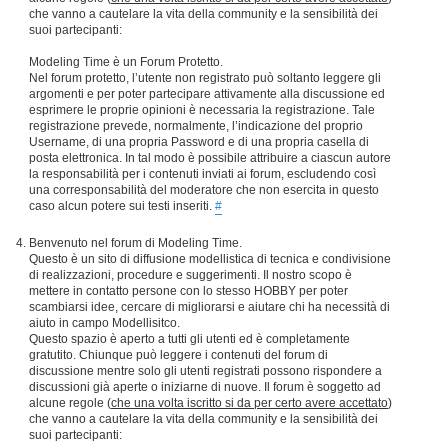
che vanno a cautelare la vita della community e la sensibilità dei
suoi partecipanti:
Modeling Time è un Forum Protetto.
Nel forum protetto, l’utente non registrato può soltanto leggere gli
argomenti e per poter partecipare attivamente alla discussione ed
esprimere le proprie opinioni è necessaria la registrazione. Tale
registrazione prevede, normalmente, l’indicazione del proprio
Username, di una propria Password e di una propria casella di
posta elettronica. In tal modo è possibile attribuire a ciascun autore
la responsabilità per i contenuti inviati ai forum, escludendo così
una corresponsabilità del moderatore che non esercita in questo
caso alcun potere sui testi inseriti.
#
Benvenuto nel forum di Modeling Time.
Questo è un sito di diffusione modellistica di tecnica e condivisione
di realizzazioni, procedure e suggerimenti. Il nostro scopo è
mettere in contatto persone con lo stesso HOBBY per poter
scambiarsi idee, cercare di migliorarsi e aiutare chi ha necessità di
aiuto in campo Modellisitco.
Questo spazio è aperto a tutti gli utenti ed è completamente
gratutito. Chiunque può leggere i contenuti del forum di
discussione mentre solo gli utenti registrati possono rispondere a
discussioni già aperte o iniziarne di nuove. Il forum è soggetto ad
alcune regole (
che una volta iscritto si da per certo avere accettato
)
che vanno a cautelare la vita della community e la sensibilità dei
suoi partecipanti: