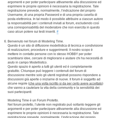
argomenti e per poter partecipare attivamente alla discussione ed
esprimere le proprie opinioni è necessaria la registrazione. Tale
registrazione prevede, normalmente, l’indicazione del proprio
Username, di una propria Password e di una propria casella di
posta elettronica. In tal modo è possibile attribuire a ciascun autore
la responsabilità per i contenuti inviati ai forum, escludendo così
una corresponsabilità del moderatore che non esercita in questo
caso alcun potere sui testi inseriti.
#
Benvenuto nel forum di Modeling Time.
Questo è un sito di diffusione modellistica di tecnica e condivisione
di realizzazioni, procedure e suggerimenti. Il nostro scopo è
mettere in contatto persone con lo stesso HOBBY per poter
scambiarsi idee, cercare di migliorarsi e aiutare chi ha necessità di
aiuto in campo Modellisitco.
Questo spazio è aperto a tutti gli utenti ed è completamente
gratutito. Chiunque può leggere i contenuti del forum di
discussione mentre solo gli utenti registrati possono rispondere a
discussioni già aperte o iniziarne di nuove. Il forum è soggetto ad
alcune regole (
che una volta iscritto si da per certo avere accettato
)
che vanno a cautelare la vita della community e la sensibilità dei
suoi partecipanti:
Modeling Time è un Forum Protetto.
Nel forum protetto, l’utente non registrato può soltanto leggere gli
argomenti e per poter partecipare attivamente alla discussione ed
esprimere le proprie opinioni è necessaria la registrazione. Tale
registrazione prevede, normalmente, l’indicazione del proprio