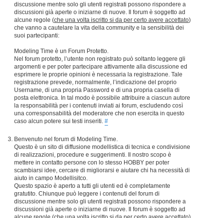
discussione mentre solo gli utenti registrati possono rispondere a
discussioni già aperte o iniziarne di nuove. Il forum è soggetto ad
alcune regole (
che una volta iscritto si da per certo avere accettato
)
che vanno a cautelare la vita della community e la sensibilità dei
suoi partecipanti:
Modeling Time è un Forum Protetto.
Nel forum protetto, l’utente non registrato può soltanto leggere gli
argomenti e per poter partecipare attivamente alla discussione ed
esprimere le proprie opinioni è necessaria la registrazione. Tale
registrazione prevede, normalmente, l’indicazione del proprio
Username, di una propria Password e di una propria casella di
posta elettronica. In tal modo è possibile attribuire a ciascun autore
la responsabilità per i contenuti inviati ai forum, escludendo così
una corresponsabilità del moderatore che non esercita in questo
caso alcun potere sui testi inseriti.
#
Benvenuto nel forum di Modeling Time.
Questo è un sito di diffusione modellistica di tecnica e condivisione
di realizzazioni, procedure e suggerimenti. Il nostro scopo è
mettere in contatto persone con lo stesso HOBBY per poter
scambiarsi idee, cercare di migliorarsi e aiutare chi ha necessità di
aiuto in campo Modellisitco.
Questo spazio è aperto a tutti gli utenti ed è completamente
gratutito. Chiunque può leggere i contenuti del forum di
discussione mentre solo gli utenti registrati possono rispondere a
discussioni già aperte o iniziarne di nuove. Il forum è soggetto ad
alcune regole (
che una volta iscritto si da per certo avere accettato
)