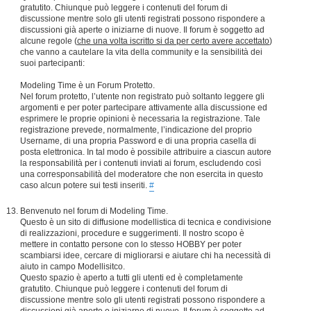
gratutito. Chiunque può leggere i contenuti del forum di
discussione mentre solo gli utenti registrati possono rispondere a
discussioni già aperte o iniziarne di nuove. Il forum è soggetto ad
alcune regole (
che una volta iscritto si da per certo avere accettato
)
che vanno a cautelare la vita della community e la sensibilità dei
suoi partecipanti:
Modeling Time è un Forum Protetto.
Nel forum protetto, l’utente non registrato può soltanto leggere gli
argomenti e per poter partecipare attivamente alla discussione ed
esprimere le proprie opinioni è necessaria la registrazione. Tale
registrazione prevede, normalmente, l’indicazione del proprio
Username, di una propria Password e di una propria casella di
posta elettronica. In tal modo è possibile attribuire a ciascun autore
la responsabilità per i contenuti inviati ai forum, escludendo così
una corresponsabilità del moderatore che non esercita in questo
caso alcun potere sui testi inseriti.
#
Benvenuto nel forum di Modeling Time.
Questo è un sito di diffusione modellistica di tecnica e condivisione
di realizzazioni, procedure e suggerimenti. Il nostro scopo è
mettere in contatto persone con lo stesso HOBBY per poter
scambiarsi idee, cercare di migliorarsi e aiutare chi ha necessità di
aiuto in campo Modellisitco.
Questo spazio è aperto a tutti gli utenti ed è completamente
gratutito. Chiunque può leggere i contenuti del forum di
discussione mentre solo gli utenti registrati possono rispondere a