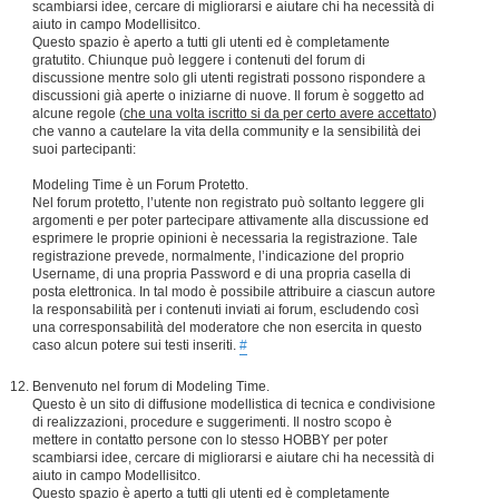
scambiarsi idee, cercare di migliorarsi e aiutare chi ha necessità di
aiuto in campo Modellisitco.
Questo spazio è aperto a tutti gli utenti ed è completamente
gratutito. Chiunque può leggere i contenuti del forum di
discussione mentre solo gli utenti registrati possono rispondere a
discussioni già aperte o iniziarne di nuove. Il forum è soggetto ad
alcune regole (
che una volta iscritto si da per certo avere accettato
)
che vanno a cautelare la vita della community e la sensibilità dei
suoi partecipanti:
Modeling Time è un Forum Protetto.
Nel forum protetto, l’utente non registrato può soltanto leggere gli
argomenti e per poter partecipare attivamente alla discussione ed
esprimere le proprie opinioni è necessaria la registrazione. Tale
registrazione prevede, normalmente, l’indicazione del proprio
Username, di una propria Password e di una propria casella di
posta elettronica. In tal modo è possibile attribuire a ciascun autore
la responsabilità per i contenuti inviati ai forum, escludendo così
una corresponsabilità del moderatore che non esercita in questo
caso alcun potere sui testi inseriti.
#
Benvenuto nel forum di Modeling Time.
Questo è un sito di diffusione modellistica di tecnica e condivisione
di realizzazioni, procedure e suggerimenti. Il nostro scopo è
mettere in contatto persone con lo stesso HOBBY per poter
scambiarsi idee, cercare di migliorarsi e aiutare chi ha necessità di
aiuto in campo Modellisitco.
Questo spazio è aperto a tutti gli utenti ed è completamente