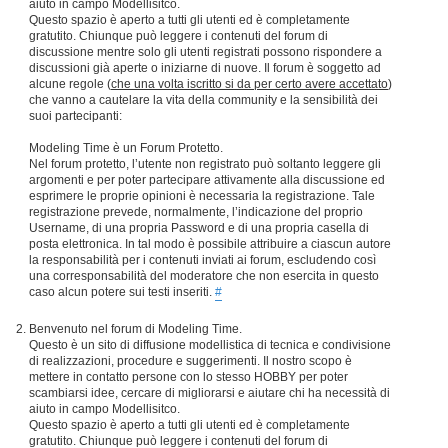
aiuto in campo Modellisitco.
Questo spazio è aperto a tutti gli utenti ed è completamente
gratutito. Chiunque può leggere i contenuti del forum di
discussione mentre solo gli utenti registrati possono rispondere a
discussioni già aperte o iniziarne di nuove. Il forum è soggetto ad
alcune regole (
che una volta iscritto si da per certo avere accettato
)
che vanno a cautelare la vita della community e la sensibilità dei
suoi partecipanti:
Modeling Time è un Forum Protetto.
Nel forum protetto, l’utente non registrato può soltanto leggere gli
argomenti e per poter partecipare attivamente alla discussione ed
esprimere le proprie opinioni è necessaria la registrazione. Tale
registrazione prevede, normalmente, l’indicazione del proprio
Username, di una propria Password e di una propria casella di
posta elettronica. In tal modo è possibile attribuire a ciascun autore
la responsabilità per i contenuti inviati ai forum, escludendo così
una corresponsabilità del moderatore che non esercita in questo
caso alcun potere sui testi inseriti.
#
Benvenuto nel forum di Modeling Time.
Questo è un sito di diffusione modellistica di tecnica e condivisione
di realizzazioni, procedure e suggerimenti. Il nostro scopo è
mettere in contatto persone con lo stesso HOBBY per poter
scambiarsi idee, cercare di migliorarsi e aiutare chi ha necessità di
aiuto in campo Modellisitco.
Questo spazio è aperto a tutti gli utenti ed è completamente
gratutito. Chiunque può leggere i contenuti del forum di