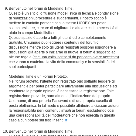
Benvenuto nel forum di Modeling Time.
Questo è un sito di diffusione modellistica di tecnica e condivisione
di realizzazioni, procedure e suggerimenti. Il nostro scopo è
mettere in contatto persone con lo stesso HOBBY per poter
scambiarsi idee, cercare di migliorarsi e aiutare chi ha necessità di
aiuto in campo Modellisitco.
Questo spazio è aperto a tutti gli utenti ed è completamente
gratutito. Chiunque può leggere i contenuti del forum di
discussione mentre solo gli utenti registrati possono rispondere a
discussioni già aperte o iniziarne di nuove. Il forum è soggetto ad
alcune regole (
che una volta iscritto si da per certo avere accettato
)
che vanno a cautelare la vita della community e la sensibilità dei
suoi partecipanti:
Modeling Time è un Forum Protetto.
Nel forum protetto, l’utente non registrato può soltanto leggere gli
argomenti e per poter partecipare attivamente alla discussione ed
esprimere le proprie opinioni è necessaria la registrazione. Tale
registrazione prevede, normalmente, l’indicazione del proprio
Username, di una propria Password e di una propria casella di
posta elettronica. In tal modo è possibile attribuire a ciascun autore
la responsabilità per i contenuti inviati ai forum, escludendo così
una corresponsabilità del moderatore che non esercita in questo
caso alcun potere sui testi inseriti.
#
Benvenuto nel forum di Modeling Time.