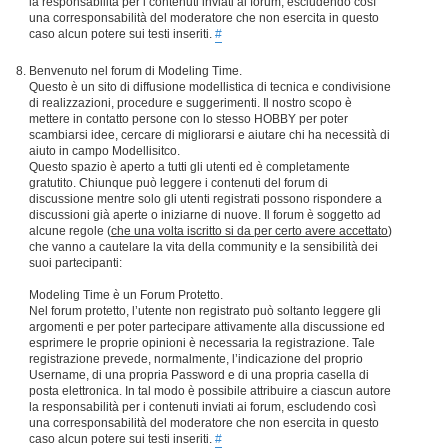
la responsabilità per i contenuti inviati ai forum, escludendo così
una corresponsabilità del moderatore che non esercita in questo
caso alcun potere sui testi inseriti.
#
Benvenuto nel forum di Modeling Time.
Questo è un sito di diffusione modellistica di tecnica e condivisione
di realizzazioni, procedure e suggerimenti. Il nostro scopo è
mettere in contatto persone con lo stesso HOBBY per poter
scambiarsi idee, cercare di migliorarsi e aiutare chi ha necessità di
aiuto in campo Modellisitco.
Questo spazio è aperto a tutti gli utenti ed è completamente
gratutito. Chiunque può leggere i contenuti del forum di
discussione mentre solo gli utenti registrati possono rispondere a
discussioni già aperte o iniziarne di nuove. Il forum è soggetto ad
alcune regole (
che una volta iscritto si da per certo avere accettato
)
che vanno a cautelare la vita della community e la sensibilità dei
suoi partecipanti:
Modeling Time è un Forum Protetto.
Nel forum protetto, l’utente non registrato può soltanto leggere gli
argomenti e per poter partecipare attivamente alla discussione ed
esprimere le proprie opinioni è necessaria la registrazione. Tale
registrazione prevede, normalmente, l’indicazione del proprio
Username, di una propria Password e di una propria casella di
posta elettronica. In tal modo è possibile attribuire a ciascun autore
la responsabilità per i contenuti inviati ai forum, escludendo così
una corresponsabilità del moderatore che non esercita in questo
caso alcun potere sui testi inseriti.
#