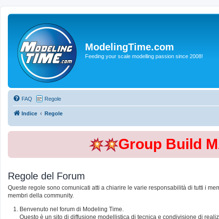
ModelingTime.com
Feeding your scale modelling passion since 2008!
FAQ
Regole
Indice
Regole
Group Build 
Regole del Forum
Queste regole sono comunicati atti a chiarire le varie responsabilità di tutti i me
membri della community.
Benvenuto nel forum di Modeling Time.
Questo è un sito di diffusione modellistica di tecnica e condivisione di rea