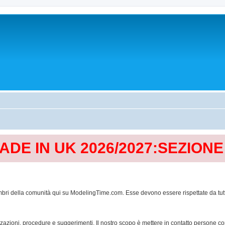
MADE IN UK 2026/2027:SEZION
mbri della comunità qui su ModelingTime.com. Esse devono essere rispettate da tutti al
lizzazioni, procedure e suggerimenti. Il nostro scopo è mettere in contatto persone 