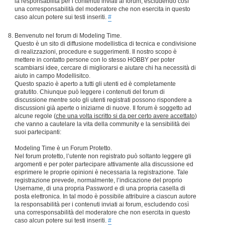
la responsabilità per i contenuti inviati ai forum, escludendo così
una corresponsabilità del moderatore che non esercita in questo
caso alcun potere sui testi inseriti.
#
Benvenuto nel forum di Modeling Time.
Questo è un sito di diffusione modellistica di tecnica e condivisione
di realizzazioni, procedure e suggerimenti. Il nostro scopo è
mettere in contatto persone con lo stesso HOBBY per poter
scambiarsi idee, cercare di migliorarsi e aiutare chi ha necessità di
aiuto in campo Modellisitco.
Questo spazio è aperto a tutti gli utenti ed è completamente
gratutito. Chiunque può leggere i contenuti del forum di
discussione mentre solo gli utenti registrati possono rispondere a
discussioni già aperte o iniziarne di nuove. Il forum è soggetto ad
alcune regole (
che una volta iscritto si da per certo avere accettato
)
che vanno a cautelare la vita della community e la sensibilità dei
suoi partecipanti:
Modeling Time è un Forum Protetto.
Nel forum protetto, l’utente non registrato può soltanto leggere gli
argomenti e per poter partecipare attivamente alla discussione ed
esprimere le proprie opinioni è necessaria la registrazione. Tale
registrazione prevede, normalmente, l’indicazione del proprio
Username, di una propria Password e di una propria casella di
posta elettronica. In tal modo è possibile attribuire a ciascun autore
la responsabilità per i contenuti inviati ai forum, escludendo così
una corresponsabilità del moderatore che non esercita in questo
caso alcun potere sui testi inseriti.
#