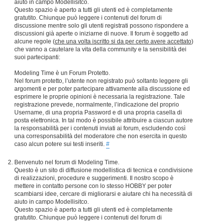
aiuto in campo Modellisitco.
Questo spazio è aperto a tutti gli utenti ed è completamente
gratutito. Chiunque può leggere i contenuti del forum di
discussione mentre solo gli utenti registrati possono rispondere a
discussioni già aperte o iniziarne di nuove. Il forum è soggetto ad
alcune regole (
che una volta iscritto si da per certo avere accettato
)
che vanno a cautelare la vita della community e la sensibilità dei
suoi partecipanti:
Modeling Time è un Forum Protetto.
Nel forum protetto, l’utente non registrato può soltanto leggere gli
argomenti e per poter partecipare attivamente alla discussione ed
esprimere le proprie opinioni è necessaria la registrazione. Tale
registrazione prevede, normalmente, l’indicazione del proprio
Username, di una propria Password e di una propria casella di
posta elettronica. In tal modo è possibile attribuire a ciascun autore
la responsabilità per i contenuti inviati ai forum, escludendo così
una corresponsabilità del moderatore che non esercita in questo
caso alcun potere sui testi inseriti.
#
Benvenuto nel forum di Modeling Time.
Questo è un sito di diffusione modellistica di tecnica e condivisione
di realizzazioni, procedure e suggerimenti. Il nostro scopo è
mettere in contatto persone con lo stesso HOBBY per poter
scambiarsi idee, cercare di migliorarsi e aiutare chi ha necessità di
aiuto in campo Modellisitco.
Questo spazio è aperto a tutti gli utenti ed è completamente
gratutito. Chiunque può leggere i contenuti del forum di