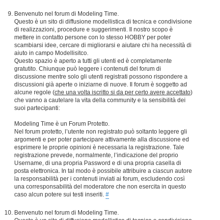
Benvenuto nel forum di Modeling Time.
Questo è un sito di diffusione modellistica di tecnica e condivisione
di realizzazioni, procedure e suggerimenti. Il nostro scopo è
mettere in contatto persone con lo stesso HOBBY per poter
scambiarsi idee, cercare di migliorarsi e aiutare chi ha necessità di
aiuto in campo Modellisitco.
Questo spazio è aperto a tutti gli utenti ed è completamente
gratutito. Chiunque può leggere i contenuti del forum di
discussione mentre solo gli utenti registrati possono rispondere a
discussioni già aperte o iniziarne di nuove. Il forum è soggetto ad
alcune regole (
che una volta iscritto si da per certo avere accettato
)
che vanno a cautelare la vita della community e la sensibilità dei
suoi partecipanti:
Modeling Time è un Forum Protetto.
Nel forum protetto, l’utente non registrato può soltanto leggere gli
argomenti e per poter partecipare attivamente alla discussione ed
esprimere le proprie opinioni è necessaria la registrazione. Tale
registrazione prevede, normalmente, l’indicazione del proprio
Username, di una propria Password e di una propria casella di
posta elettronica. In tal modo è possibile attribuire a ciascun autore
la responsabilità per i contenuti inviati ai forum, escludendo così
una corresponsabilità del moderatore che non esercita in questo
caso alcun potere sui testi inseriti.
#
Benvenuto nel forum di Modeling Time.