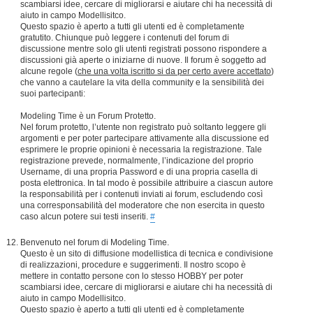
scambiarsi idee, cercare di migliorarsi e aiutare chi ha necessità di
aiuto in campo Modellisitco.
Questo spazio è aperto a tutti gli utenti ed è completamente
gratutito. Chiunque può leggere i contenuti del forum di
discussione mentre solo gli utenti registrati possono rispondere a
discussioni già aperte o iniziarne di nuove. Il forum è soggetto ad
alcune regole (
che una volta iscritto si da per certo avere accettato
)
che vanno a cautelare la vita della community e la sensibilità dei
suoi partecipanti:
Modeling Time è un Forum Protetto.
Nel forum protetto, l’utente non registrato può soltanto leggere gli
argomenti e per poter partecipare attivamente alla discussione ed
esprimere le proprie opinioni è necessaria la registrazione. Tale
registrazione prevede, normalmente, l’indicazione del proprio
Username, di una propria Password e di una propria casella di
posta elettronica. In tal modo è possibile attribuire a ciascun autore
la responsabilità per i contenuti inviati ai forum, escludendo così
una corresponsabilità del moderatore che non esercita in questo
caso alcun potere sui testi inseriti.
#
Benvenuto nel forum di Modeling Time.
Questo è un sito di diffusione modellistica di tecnica e condivisione
di realizzazioni, procedure e suggerimenti. Il nostro scopo è
mettere in contatto persone con lo stesso HOBBY per poter
scambiarsi idee, cercare di migliorarsi e aiutare chi ha necessità di
aiuto in campo Modellisitco.
Questo spazio è aperto a tutti gli utenti ed è completamente