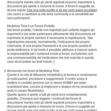
discussione mentre solo gli utenti registrati possono rispondere a
discussioni già aperte o iniziarne di nuove. Il forum è soggetto ad
alcune regole (
che una volta iscritto si da per certo avere accettato
)
che vanno a cautelare la vita della community e la sensibilità dei
suoi partecipanti:
Modeling Time è un Forum Protetto.
Nel forum protetto, l’utente non registrato può soltanto leggere gli
argomenti e per poter partecipare attivamente alla discussione ed
esprimere le proprie opinioni è necessaria la registrazione. Tale
registrazione prevede, normalmente, l’indicazione del proprio
Username, di una propria Password e di una propria casella di
posta elettronica. In tal modo è possibile attribuire a ciascun autore
la responsabilità per i contenuti inviati ai forum, escludendo così
una corresponsabilità del moderatore che non esercita in questo
caso alcun potere sui testi inseriti.
#
Benvenuto nel forum di Modeling Time.
Questo è un sito di diffusione modellistica di tecnica e condivisione
di realizzazioni, procedure e suggerimenti. Il nostro scopo è
mettere in contatto persone con lo stesso HOBBY per poter
scambiarsi idee, cercare di migliorarsi e aiutare chi ha necessità di
aiuto in campo Modellisitco.
Questo spazio è aperto a tutti gli utenti ed è completamente
gratutito. Chiunque può leggere i contenuti del forum di
discussione mentre solo gli utenti registrati possono rispondere a
discussioni già aperte o iniziarne di nuove. Il forum è soggetto ad
alcune regole (
che una volta iscritto si da per certo avere accettato
)