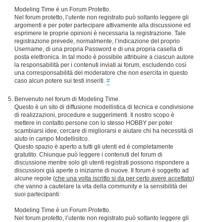
Modeling Time è un Forum Protetto.
Nel forum protetto, l’utente non registrato può soltanto leggere gli
argomenti e per poter partecipare attivamente alla discussione ed
esprimere le proprie opinioni è necessaria la registrazione. Tale
registrazione prevede, normalmente, l’indicazione del proprio
Username, di una propria Password e di una propria casella di
posta elettronica. In tal modo è possibile attribuire a ciascun autore
la responsabilità per i contenuti inviati ai forum, escludendo così
una corresponsabilità del moderatore che non esercita in questo
caso alcun potere sui testi inseriti.
#
Benvenuto nel forum di Modeling Time.
Questo è un sito di diffusione modellistica di tecnica e condivisione
di realizzazioni, procedure e suggerimenti. Il nostro scopo è
mettere in contatto persone con lo stesso HOBBY per poter
scambiarsi idee, cercare di migliorarsi e aiutare chi ha necessità di
aiuto in campo Modellisitco.
Questo spazio è aperto a tutti gli utenti ed è completamente
gratutito. Chiunque può leggere i contenuti del forum di
discussione mentre solo gli utenti registrati possono rispondere a
discussioni già aperte o iniziarne di nuove. Il forum è soggetto ad
alcune regole (
che una volta iscritto si da per certo avere accettato
)
che vanno a cautelare la vita della community e la sensibilità dei
suoi partecipanti:
Modeling Time è un Forum Protetto.
Nel forum protetto, l’utente non registrato può soltanto leggere gli