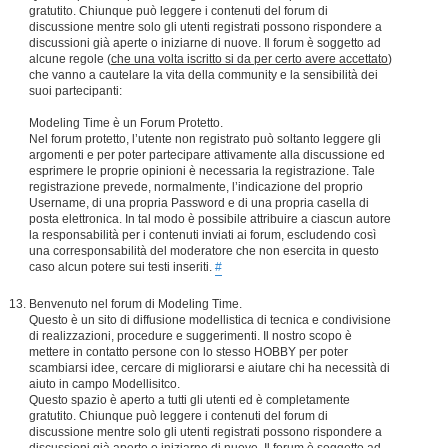
gratutito. Chiunque può leggere i contenuti del forum di
discussione mentre solo gli utenti registrati possono rispondere a
discussioni già aperte o iniziarne di nuove. Il forum è soggetto ad
alcune regole (
che una volta iscritto si da per certo avere accettato
)
che vanno a cautelare la vita della community e la sensibilità dei
suoi partecipanti:
Modeling Time è un Forum Protetto.
Nel forum protetto, l’utente non registrato può soltanto leggere gli
argomenti e per poter partecipare attivamente alla discussione ed
esprimere le proprie opinioni è necessaria la registrazione. Tale
registrazione prevede, normalmente, l’indicazione del proprio
Username, di una propria Password e di una propria casella di
posta elettronica. In tal modo è possibile attribuire a ciascun autore
la responsabilità per i contenuti inviati ai forum, escludendo così
una corresponsabilità del moderatore che non esercita in questo
caso alcun potere sui testi inseriti.
#
Benvenuto nel forum di Modeling Time.
Questo è un sito di diffusione modellistica di tecnica e condivisione
di realizzazioni, procedure e suggerimenti. Il nostro scopo è
mettere in contatto persone con lo stesso HOBBY per poter
scambiarsi idee, cercare di migliorarsi e aiutare chi ha necessità di
aiuto in campo Modellisitco.
Questo spazio è aperto a tutti gli utenti ed è completamente
gratutito. Chiunque può leggere i contenuti del forum di
discussione mentre solo gli utenti registrati possono rispondere a