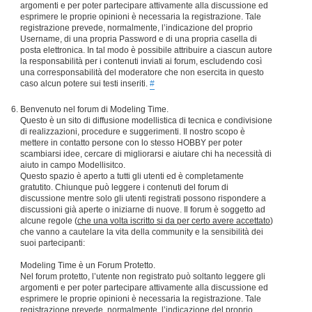
argomenti e per poter partecipare attivamente alla discussione ed
esprimere le proprie opinioni è necessaria la registrazione. Tale
registrazione prevede, normalmente, l’indicazione del proprio
Username, di una propria Password e di una propria casella di
posta elettronica. In tal modo è possibile attribuire a ciascun autore
la responsabilità per i contenuti inviati ai forum, escludendo così
una corresponsabilità del moderatore che non esercita in questo
caso alcun potere sui testi inseriti.
#
Benvenuto nel forum di Modeling Time.
Questo è un sito di diffusione modellistica di tecnica e condivisione
di realizzazioni, procedure e suggerimenti. Il nostro scopo è
mettere in contatto persone con lo stesso HOBBY per poter
scambiarsi idee, cercare di migliorarsi e aiutare chi ha necessità di
aiuto in campo Modellisitco.
Questo spazio è aperto a tutti gli utenti ed è completamente
gratutito. Chiunque può leggere i contenuti del forum di
discussione mentre solo gli utenti registrati possono rispondere a
discussioni già aperte o iniziarne di nuove. Il forum è soggetto ad
alcune regole (
che una volta iscritto si da per certo avere accettato
)
che vanno a cautelare la vita della community e la sensibilità dei
suoi partecipanti:
Modeling Time è un Forum Protetto.
Nel forum protetto, l’utente non registrato può soltanto leggere gli
argomenti e per poter partecipare attivamente alla discussione ed
esprimere le proprie opinioni è necessaria la registrazione. Tale
registrazione prevede, normalmente, l’indicazione del proprio