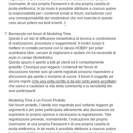
Username, di una propria Password e di una propria casella di
posta elettronica. In tal modo è possibile attribuire a ciascun autore
la responsabilità per i contenuti inviati ai forum, escludendo così
una corresponsabilità del moderatore che non esercita in questo
caso alcun potere sui testi inseriti.
#
Benvenuto nel forum di Modeling Time.
Questo è un sito di diffusione modellistica di tecnica e condivisione
di realizzazioni, procedure e suggerimenti. Il nostro scopo è
mettere in contatto persone con lo stesso HOBBY per poter
scambiarsi idee, cercare di migliorarsi e aiutare chi ha necessità di
aiuto in campo Modellisitco.
Questo spazio è aperto a tutti gli utenti ed è completamente
gratutito. Chiunque può leggere i contenuti del forum di
discussione mentre solo gli utenti registrati possono rispondere a
discussioni già aperte o iniziarne di nuove. Il forum è soggetto ad
alcune regole (
che una volta iscritto si da per certo avere accettato
)
che vanno a cautelare la vita della community e la sensibilità dei
suoi partecipanti:
Modeling Time è un Forum Protetto.
Nel forum protetto, l’utente non registrato può soltanto leggere gli
argomenti e per poter partecipare attivamente alla discussione ed
esprimere le proprie opinioni è necessaria la registrazione. Tale
registrazione prevede, normalmente, l’indicazione del proprio
Username, di una propria Password e di una propria casella di
posta elettronica. In tal modo è possibile attribuire a ciascun autore