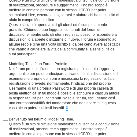
Questo è un sito di diffusione modellistica di tecnica e condivisione
di realizzazioni, procedure e suggerimenti. Il nostro scopo è
mettere in contatto persone con lo stesso HOBBY per poter
scambiarsi idee, cercare di migliorarsi e aiutare chi ha necessità di
aiuto in campo Modellisitco.
Questo spazio è aperto a tutti gli utenti ed è completamente
gratutito. Chiunque può leggere i contenuti del forum di
discussione mentre solo gli utenti registrati possono rispondere a
discussioni già aperte o iniziarne di nuove. Il forum è soggetto ad
alcune regole (
che una volta iscritto si da per certo avere accettato
)
che vanno a cautelare la vita della community e la sensibilità dei
suoi partecipanti:
Modeling Time è un Forum Protetto.
Nel forum protetto, l’utente non registrato può soltanto leggere gli
argomenti e per poter partecipare attivamente alla discussione ed
esprimere le proprie opinioni è necessaria la registrazione. Tale
registrazione prevede, normalmente, l’indicazione del proprio
Username, di una propria Password e di una propria casella di
posta elettronica. In tal modo è possibile attribuire a ciascun autore
la responsabilità per i contenuti inviati ai forum, escludendo così
una corresponsabilità del moderatore che non esercita in questo
caso alcun potere sui testi inseriti.
#
Benvenuto nel forum di Modeling Time.
Questo è un sito di diffusione modellistica di tecnica e condivisione
di realizzazioni, procedure e suggerimenti. Il nostro scopo è
mettere in contatto persone con lo stesso HOBBY per poter