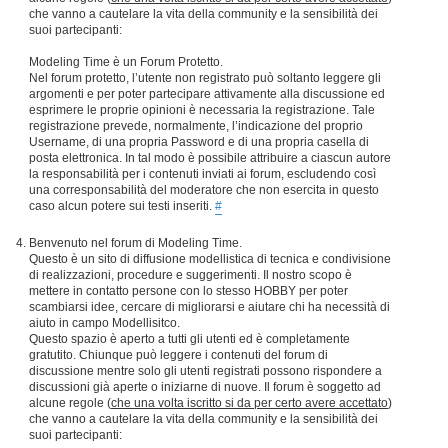
che vanno a cautelare la vita della community e la sensibilità dei
suoi partecipanti:
Modeling Time è un Forum Protetto.
Nel forum protetto, l’utente non registrato può soltanto leggere gli
argomenti e per poter partecipare attivamente alla discussione ed
esprimere le proprie opinioni è necessaria la registrazione. Tale
registrazione prevede, normalmente, l’indicazione del proprio
Username, di una propria Password e di una propria casella di
posta elettronica. In tal modo è possibile attribuire a ciascun autore
la responsabilità per i contenuti inviati ai forum, escludendo così
una corresponsabilità del moderatore che non esercita in questo
caso alcun potere sui testi inseriti.
#
Benvenuto nel forum di Modeling Time.
Questo è un sito di diffusione modellistica di tecnica e condivisione
di realizzazioni, procedure e suggerimenti. Il nostro scopo è
mettere in contatto persone con lo stesso HOBBY per poter
scambiarsi idee, cercare di migliorarsi e aiutare chi ha necessità di
aiuto in campo Modellisitco.
Questo spazio è aperto a tutti gli utenti ed è completamente
gratutito. Chiunque può leggere i contenuti del forum di
discussione mentre solo gli utenti registrati possono rispondere a
discussioni già aperte o iniziarne di nuove. Il forum è soggetto ad
alcune regole (
che una volta iscritto si da per certo avere accettato
)
che vanno a cautelare la vita della community e la sensibilità dei
suoi partecipanti: