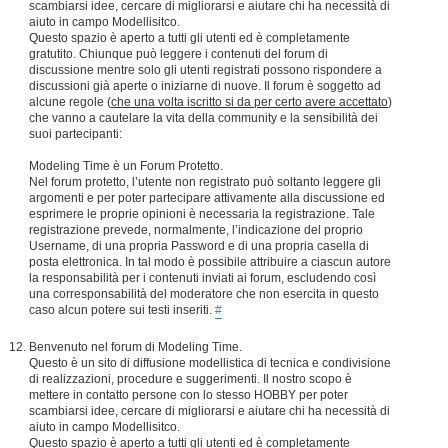
scambiarsi idee, cercare di migliorarsi e aiutare chi ha necessità di
aiuto in campo Modellisitco.
Questo spazio è aperto a tutti gli utenti ed è completamente
gratutito. Chiunque può leggere i contenuti del forum di
discussione mentre solo gli utenti registrati possono rispondere a
discussioni già aperte o iniziarne di nuove. Il forum è soggetto ad
alcune regole (
che una volta iscritto si da per certo avere accettato
)
che vanno a cautelare la vita della community e la sensibilità dei
suoi partecipanti:
Modeling Time è un Forum Protetto.
Nel forum protetto, l’utente non registrato può soltanto leggere gli
argomenti e per poter partecipare attivamente alla discussione ed
esprimere le proprie opinioni è necessaria la registrazione. Tale
registrazione prevede, normalmente, l’indicazione del proprio
Username, di una propria Password e di una propria casella di
posta elettronica. In tal modo è possibile attribuire a ciascun autore
la responsabilità per i contenuti inviati ai forum, escludendo così
una corresponsabilità del moderatore che non esercita in questo
caso alcun potere sui testi inseriti.
#
Benvenuto nel forum di Modeling Time.
Questo è un sito di diffusione modellistica di tecnica e condivisione
di realizzazioni, procedure e suggerimenti. Il nostro scopo è
mettere in contatto persone con lo stesso HOBBY per poter
scambiarsi idee, cercare di migliorarsi e aiutare chi ha necessità di
aiuto in campo Modellisitco.
Questo spazio è aperto a tutti gli utenti ed è completamente