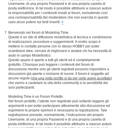
Username, di una propria Password e di una propria casella di
posta elettronica. In tal modo è possibile attribuire a ciascun autore
la responsabilità per i contenuti inviati ai forum, escludendo così
una corresponsabilità del moderatore che non esercita in questo
caso alcun potere sui testi inseriti.
#
Benvenuto nel forum di Modeling Time.
Questo è un sito di diffusione modellistica di tecnica e condivisione
di realizzazioni, procedure e suggerimenti. Il nostro scopo è
mettere in contatto persone con lo stesso HOBBY per poter
scambiarsi idee, cercare di migliorarsi e aiutare chi ha necessità di
aiuto in campo Modellisitco.
Questo spazio è aperto a tutti gli utenti ed è completamente
gratutito. Chiunque può leggere i contenuti del forum di
discussione mentre solo gli utenti registrati possono rispondere a
discussioni già aperte o iniziarne di nuove. Il forum è soggetto ad
alcune regole (
che una volta iscritto si da per certo avere accettato
)
che vanno a cautelare la vita della community e la sensibilità dei
suoi partecipanti:
Modeling Time è un Forum Protetto.
Nel forum protetto, l’utente non registrato può soltanto leggere gli
argomenti e per poter partecipare attivamente alla discussione ed
esprimere le proprie opinioni è necessaria la registrazione. Tale
registrazione prevede, normalmente, l’indicazione del proprio
Username, di una propria Password e di una propria casella di
posta elettronica. In tal modo è possibile attribuire a ciascun autore