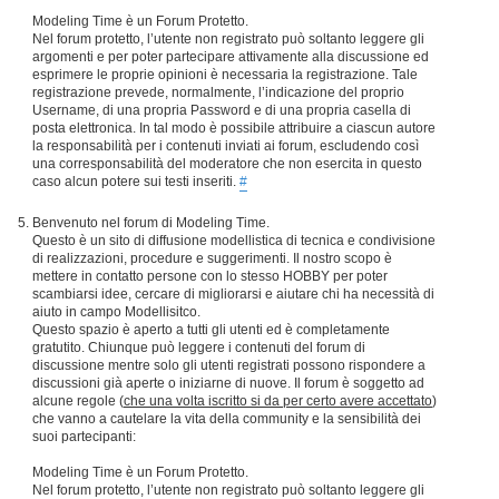
Modeling Time è un Forum Protetto.
Nel forum protetto, l’utente non registrato può soltanto leggere gli
argomenti e per poter partecipare attivamente alla discussione ed
esprimere le proprie opinioni è necessaria la registrazione. Tale
registrazione prevede, normalmente, l’indicazione del proprio
Username, di una propria Password e di una propria casella di
posta elettronica. In tal modo è possibile attribuire a ciascun autore
la responsabilità per i contenuti inviati ai forum, escludendo così
una corresponsabilità del moderatore che non esercita in questo
caso alcun potere sui testi inseriti.
#
Benvenuto nel forum di Modeling Time.
Questo è un sito di diffusione modellistica di tecnica e condivisione
di realizzazioni, procedure e suggerimenti. Il nostro scopo è
mettere in contatto persone con lo stesso HOBBY per poter
scambiarsi idee, cercare di migliorarsi e aiutare chi ha necessità di
aiuto in campo Modellisitco.
Questo spazio è aperto a tutti gli utenti ed è completamente
gratutito. Chiunque può leggere i contenuti del forum di
discussione mentre solo gli utenti registrati possono rispondere a
discussioni già aperte o iniziarne di nuove. Il forum è soggetto ad
alcune regole (
che una volta iscritto si da per certo avere accettato
)
che vanno a cautelare la vita della community e la sensibilità dei
suoi partecipanti:
Modeling Time è un Forum Protetto.
Nel forum protetto, l’utente non registrato può soltanto leggere gli