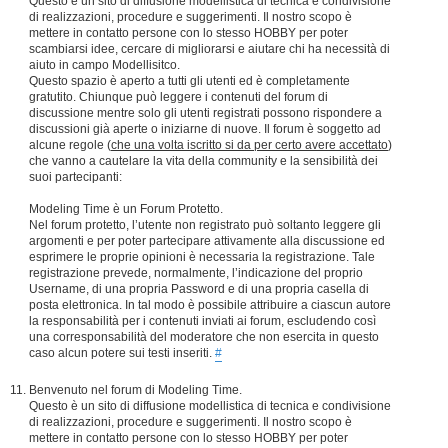
Questo è un sito di diffusione modellistica di tecnica e condivisione
di realizzazioni, procedure e suggerimenti. Il nostro scopo è
mettere in contatto persone con lo stesso HOBBY per poter
scambiarsi idee, cercare di migliorarsi e aiutare chi ha necessità di
aiuto in campo Modellisitco.
Questo spazio è aperto a tutti gli utenti ed è completamente
gratutito. Chiunque può leggere i contenuti del forum di
discussione mentre solo gli utenti registrati possono rispondere a
discussioni già aperte o iniziarne di nuove. Il forum è soggetto ad
alcune regole (
che una volta iscritto si da per certo avere accettato
)
che vanno a cautelare la vita della community e la sensibilità dei
suoi partecipanti:
Modeling Time è un Forum Protetto.
Nel forum protetto, l’utente non registrato può soltanto leggere gli
argomenti e per poter partecipare attivamente alla discussione ed
esprimere le proprie opinioni è necessaria la registrazione. Tale
registrazione prevede, normalmente, l’indicazione del proprio
Username, di una propria Password e di una propria casella di
posta elettronica. In tal modo è possibile attribuire a ciascun autore
la responsabilità per i contenuti inviati ai forum, escludendo così
una corresponsabilità del moderatore che non esercita in questo
caso alcun potere sui testi inseriti.
#
Benvenuto nel forum di Modeling Time.
Questo è un sito di diffusione modellistica di tecnica e condivisione
di realizzazioni, procedure e suggerimenti. Il nostro scopo è
mettere in contatto persone con lo stesso HOBBY per poter