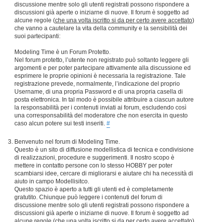
discussione mentre solo gli utenti registrati possono rispondere a
discussioni già aperte o iniziarne di nuove. Il forum è soggetto ad
alcune regole (
che una volta iscritto si da per certo avere accettato
)
che vanno a cautelare la vita della community e la sensibilità dei
suoi partecipanti:
Modeling Time è un Forum Protetto.
Nel forum protetto, l’utente non registrato può soltanto leggere gli
argomenti e per poter partecipare attivamente alla discussione ed
esprimere le proprie opinioni è necessaria la registrazione. Tale
registrazione prevede, normalmente, l’indicazione del proprio
Username, di una propria Password e di una propria casella di
posta elettronica. In tal modo è possibile attribuire a ciascun autore
la responsabilità per i contenuti inviati ai forum, escludendo così
una corresponsabilità del moderatore che non esercita in questo
caso alcun potere sui testi inseriti.
#
Benvenuto nel forum di Modeling Time.
Questo è un sito di diffusione modellistica di tecnica e condivisione
di realizzazioni, procedure e suggerimenti. Il nostro scopo è
mettere in contatto persone con lo stesso HOBBY per poter
scambiarsi idee, cercare di migliorarsi e aiutare chi ha necessità di
aiuto in campo Modellisitco.
Questo spazio è aperto a tutti gli utenti ed è completamente
gratutito. Chiunque può leggere i contenuti del forum di
discussione mentre solo gli utenti registrati possono rispondere a
discussioni già aperte o iniziarne di nuove. Il forum è soggetto ad
alcune regole (
che una volta iscritto si da per certo avere accettato
)