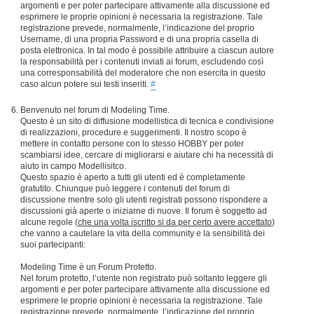
argomenti e per poter partecipare attivamente alla discussione ed
esprimere le proprie opinioni è necessaria la registrazione. Tale
registrazione prevede, normalmente, l’indicazione del proprio
Username, di una propria Password e di una propria casella di
posta elettronica. In tal modo è possibile attribuire a ciascun autore
la responsabilità per i contenuti inviati ai forum, escludendo così
una corresponsabilità del moderatore che non esercita in questo
caso alcun potere sui testi inseriti.
#
Benvenuto nel forum di Modeling Time.
Questo è un sito di diffusione modellistica di tecnica e condivisione
di realizzazioni, procedure e suggerimenti. Il nostro scopo è
mettere in contatto persone con lo stesso HOBBY per poter
scambiarsi idee, cercare di migliorarsi e aiutare chi ha necessità di
aiuto in campo Modellisitco.
Questo spazio è aperto a tutti gli utenti ed è completamente
gratutito. Chiunque può leggere i contenuti del forum di
discussione mentre solo gli utenti registrati possono rispondere a
discussioni già aperte o iniziarne di nuove. Il forum è soggetto ad
alcune regole (
che una volta iscritto si da per certo avere accettato
)
che vanno a cautelare la vita della community e la sensibilità dei
suoi partecipanti:
Modeling Time è un Forum Protetto.
Nel forum protetto, l’utente non registrato può soltanto leggere gli
argomenti e per poter partecipare attivamente alla discussione ed
esprimere le proprie opinioni è necessaria la registrazione. Tale
registrazione prevede, normalmente, l’indicazione del proprio