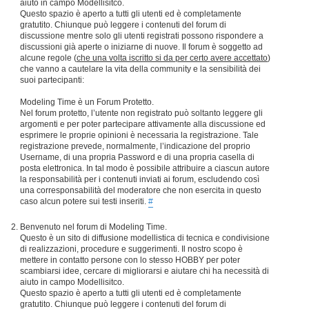
aiuto in campo Modellisitco.
Questo spazio è aperto a tutti gli utenti ed è completamente
gratutito. Chiunque può leggere i contenuti del forum di
discussione mentre solo gli utenti registrati possono rispondere a
discussioni già aperte o iniziarne di nuove. Il forum è soggetto ad
alcune regole (
che una volta iscritto si da per certo avere accettato
)
che vanno a cautelare la vita della community e la sensibilità dei
suoi partecipanti:
Modeling Time è un Forum Protetto.
Nel forum protetto, l’utente non registrato può soltanto leggere gli
argomenti e per poter partecipare attivamente alla discussione ed
esprimere le proprie opinioni è necessaria la registrazione. Tale
registrazione prevede, normalmente, l’indicazione del proprio
Username, di una propria Password e di una propria casella di
posta elettronica. In tal modo è possibile attribuire a ciascun autore
la responsabilità per i contenuti inviati ai forum, escludendo così
una corresponsabilità del moderatore che non esercita in questo
caso alcun potere sui testi inseriti.
#
Benvenuto nel forum di Modeling Time.
Questo è un sito di diffusione modellistica di tecnica e condivisione
di realizzazioni, procedure e suggerimenti. Il nostro scopo è
mettere in contatto persone con lo stesso HOBBY per poter
scambiarsi idee, cercare di migliorarsi e aiutare chi ha necessità di
aiuto in campo Modellisitco.
Questo spazio è aperto a tutti gli utenti ed è completamente
gratutito. Chiunque può leggere i contenuti del forum di