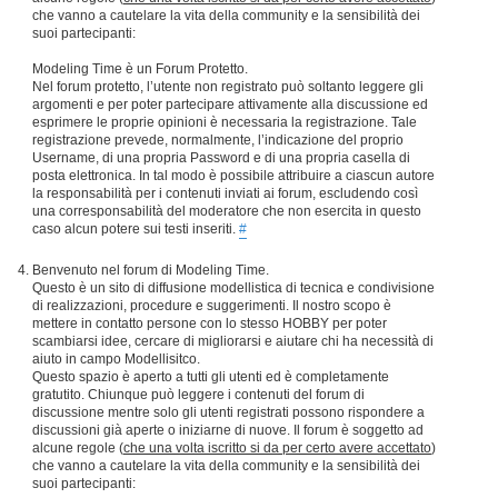
che vanno a cautelare la vita della community e la sensibilità dei
suoi partecipanti:
Modeling Time è un Forum Protetto.
Nel forum protetto, l’utente non registrato può soltanto leggere gli
argomenti e per poter partecipare attivamente alla discussione ed
esprimere le proprie opinioni è necessaria la registrazione. Tale
registrazione prevede, normalmente, l’indicazione del proprio
Username, di una propria Password e di una propria casella di
posta elettronica. In tal modo è possibile attribuire a ciascun autore
la responsabilità per i contenuti inviati ai forum, escludendo così
una corresponsabilità del moderatore che non esercita in questo
caso alcun potere sui testi inseriti.
#
Benvenuto nel forum di Modeling Time.
Questo è un sito di diffusione modellistica di tecnica e condivisione
di realizzazioni, procedure e suggerimenti. Il nostro scopo è
mettere in contatto persone con lo stesso HOBBY per poter
scambiarsi idee, cercare di migliorarsi e aiutare chi ha necessità di
aiuto in campo Modellisitco.
Questo spazio è aperto a tutti gli utenti ed è completamente
gratutito. Chiunque può leggere i contenuti del forum di
discussione mentre solo gli utenti registrati possono rispondere a
discussioni già aperte o iniziarne di nuove. Il forum è soggetto ad
alcune regole (
che una volta iscritto si da per certo avere accettato
)
che vanno a cautelare la vita della community e la sensibilità dei
suoi partecipanti: