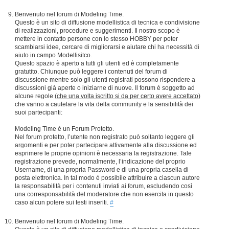
Benvenuto nel forum di Modeling Time.
Questo è un sito di diffusione modellistica di tecnica e condivisione
di realizzazioni, procedure e suggerimenti. Il nostro scopo è
mettere in contatto persone con lo stesso HOBBY per poter
scambiarsi idee, cercare di migliorarsi e aiutare chi ha necessità di
aiuto in campo Modellisitco.
Questo spazio è aperto a tutti gli utenti ed è completamente
gratutito. Chiunque può leggere i contenuti del forum di
discussione mentre solo gli utenti registrati possono rispondere a
discussioni già aperte o iniziarne di nuove. Il forum è soggetto ad
alcune regole (
che una volta iscritto si da per certo avere accettato
)
che vanno a cautelare la vita della community e la sensibilità dei
suoi partecipanti:
Modeling Time è un Forum Protetto.
Nel forum protetto, l’utente non registrato può soltanto leggere gli
argomenti e per poter partecipare attivamente alla discussione ed
esprimere le proprie opinioni è necessaria la registrazione. Tale
registrazione prevede, normalmente, l’indicazione del proprio
Username, di una propria Password e di una propria casella di
posta elettronica. In tal modo è possibile attribuire a ciascun autore
la responsabilità per i contenuti inviati ai forum, escludendo così
una corresponsabilità del moderatore che non esercita in questo
caso alcun potere sui testi inseriti.
#
Benvenuto nel forum di Modeling Time.