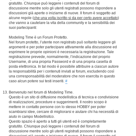
gratutito. Chiunque può leggere i contenuti del forum di
discussione mentre solo gli utenti registrati possono rispondere a
discussioni già aperte o iniziarne di nuove. Il forum è soggetto ad
alcune regole (
che una volta iscritto si da per certo avere accettato
)
che vanno a cautelare la vita della community e la sensibilità dei
suoi partecipanti:
Modeling Time è un Forum Protetto.
Nel forum protetto, l’utente non registrato può soltanto leggere gli
argomenti e per poter partecipare attivamente alla discussione ed
esprimere le proprie opinioni è necessaria la registrazione. Tale
registrazione prevede, normalmente, l’indicazione del proprio
Username, di una propria Password e di una propria casella di
posta elettronica. In tal modo è possibile attribuire a ciascun autore
la responsabilità per i contenuti inviati ai forum, escludendo così
una corresponsabilità del moderatore che non esercita in questo
caso alcun potere sui testi inseriti.
#
Benvenuto nel forum di Modeling Time.
Questo è un sito di diffusione modellistica di tecnica e condivisione
di realizzazioni, procedure e suggerimenti. Il nostro scopo è
mettere in contatto persone con lo stesso HOBBY per poter
scambiarsi idee, cercare di migliorarsi e aiutare chi ha necessità di
aiuto in campo Modellisitco.
Questo spazio è aperto a tutti gli utenti ed è completamente
gratutito. Chiunque può leggere i contenuti del forum di
discussione mentre solo gli utenti registrati possono rispondere a