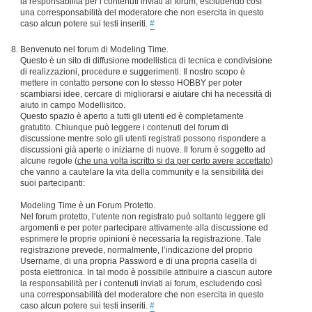
la responsabilità per i contenuti inviati ai forum, escludendo così
una corresponsabilità del moderatore che non esercita in questo
caso alcun potere sui testi inseriti.
#
Benvenuto nel forum di Modeling Time.
Questo è un sito di diffusione modellistica di tecnica e condivisione
di realizzazioni, procedure e suggerimenti. Il nostro scopo è
mettere in contatto persone con lo stesso HOBBY per poter
scambiarsi idee, cercare di migliorarsi e aiutare chi ha necessità di
aiuto in campo Modellisitco.
Questo spazio è aperto a tutti gli utenti ed è completamente
gratutito. Chiunque può leggere i contenuti del forum di
discussione mentre solo gli utenti registrati possono rispondere a
discussioni già aperte o iniziarne di nuove. Il forum è soggetto ad
alcune regole (
che una volta iscritto si da per certo avere accettato
)
che vanno a cautelare la vita della community e la sensibilità dei
suoi partecipanti:
Modeling Time è un Forum Protetto.
Nel forum protetto, l’utente non registrato può soltanto leggere gli
argomenti e per poter partecipare attivamente alla discussione ed
esprimere le proprie opinioni è necessaria la registrazione. Tale
registrazione prevede, normalmente, l’indicazione del proprio
Username, di una propria Password e di una propria casella di
posta elettronica. In tal modo è possibile attribuire a ciascun autore
la responsabilità per i contenuti inviati ai forum, escludendo così
una corresponsabilità del moderatore che non esercita in questo
caso alcun potere sui testi inseriti.
#