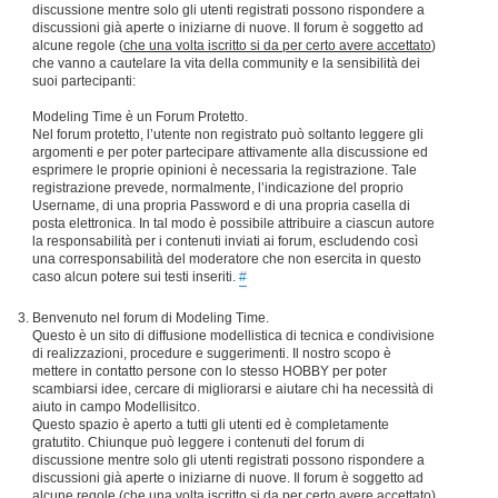
discussione mentre solo gli utenti registrati possono rispondere a
discussioni già aperte o iniziarne di nuove. Il forum è soggetto ad
alcune regole (
che una volta iscritto si da per certo avere accettato
)
che vanno a cautelare la vita della community e la sensibilità dei
suoi partecipanti:
Modeling Time è un Forum Protetto.
Nel forum protetto, l’utente non registrato può soltanto leggere gli
argomenti e per poter partecipare attivamente alla discussione ed
esprimere le proprie opinioni è necessaria la registrazione. Tale
registrazione prevede, normalmente, l’indicazione del proprio
Username, di una propria Password e di una propria casella di
posta elettronica. In tal modo è possibile attribuire a ciascun autore
la responsabilità per i contenuti inviati ai forum, escludendo così
una corresponsabilità del moderatore che non esercita in questo
caso alcun potere sui testi inseriti.
#
Benvenuto nel forum di Modeling Time.
Questo è un sito di diffusione modellistica di tecnica e condivisione
di realizzazioni, procedure e suggerimenti. Il nostro scopo è
mettere in contatto persone con lo stesso HOBBY per poter
scambiarsi idee, cercare di migliorarsi e aiutare chi ha necessità di
aiuto in campo Modellisitco.
Questo spazio è aperto a tutti gli utenti ed è completamente
gratutito. Chiunque può leggere i contenuti del forum di
discussione mentre solo gli utenti registrati possono rispondere a
discussioni già aperte o iniziarne di nuove. Il forum è soggetto ad
alcune regole (
che una volta iscritto si da per certo avere accettato
)