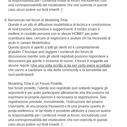
la responsabilità per i contenuti inviati ai forum, escludendo così
una corresponsabilità del moderatore che non esercita in questo
caso alcun potere sui testi inseriti.
#
Benvenuto nel forum di Modeling Time.
Questo è un sito di diffusione modellistica di tecnica e condivisione
di realizzazioni, procedure e suggerimenti. Il nostro scopo è
mettere in contatto persone con lo stesso HOBBY per poter
scambiarsi idee, cercare di migliorarsi e aiutare chi ha necessità di
aiuto in campo Modellisitco.
Questo spazio è aperto a tutti gli utenti ed è completamente
gratutito. Chiunque può leggere i contenuti del forum di
discussione mentre solo gli utenti registrati possono rispondere a
discussioni già aperte o iniziarne di nuove. Il forum è soggetto ad
alcune regole (
che una volta iscritto si da per certo avere accettato
)
che vanno a cautelare la vita della community e la sensibilità dei
suoi partecipanti:
Modeling Time è un Forum Protetto.
Nel forum protetto, l’utente non registrato può soltanto leggere gli
argomenti e per poter partecipare attivamente alla discussione ed
esprimere le proprie opinioni è necessaria la registrazione. Tale
registrazione prevede, normalmente, l’indicazione del proprio
Username, di una propria Password e di una propria casella di
posta elettronica. In tal modo è possibile attribuire a ciascun autore
la responsabilità per i contenuti inviati ai forum, escludendo così
una corresponsabilità del moderatore che non esercita in questo
caso alcun potere sui testi inseriti.
#