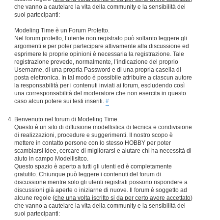
che vanno a cautelare la vita della community e la sensibilità dei
suoi partecipanti:
Modeling Time è un Forum Protetto.
Nel forum protetto, l’utente non registrato può soltanto leggere gli
argomenti e per poter partecipare attivamente alla discussione ed
esprimere le proprie opinioni è necessaria la registrazione. Tale
registrazione prevede, normalmente, l’indicazione del proprio
Username, di una propria Password e di una propria casella di
posta elettronica. In tal modo è possibile attribuire a ciascun autore
la responsabilità per i contenuti inviati ai forum, escludendo così
una corresponsabilità del moderatore che non esercita in questo
caso alcun potere sui testi inseriti.
#
Benvenuto nel forum di Modeling Time.
Questo è un sito di diffusione modellistica di tecnica e condivisione
di realizzazioni, procedure e suggerimenti. Il nostro scopo è
mettere in contatto persone con lo stesso HOBBY per poter
scambiarsi idee, cercare di migliorarsi e aiutare chi ha necessità di
aiuto in campo Modellisitco.
Questo spazio è aperto a tutti gli utenti ed è completamente
gratutito. Chiunque può leggere i contenuti del forum di
discussione mentre solo gli utenti registrati possono rispondere a
discussioni già aperte o iniziarne di nuove. Il forum è soggetto ad
alcune regole (
che una volta iscritto si da per certo avere accettato
)
che vanno a cautelare la vita della community e la sensibilità dei
suoi partecipanti: