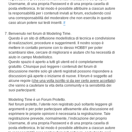
Username, di una propria Password e di una propria casella di
posta elettronica. In tal modo è possibile attribuire a ciascun autore
la responsabilità per i contenuti inviati ai forum, escludendo così
una corresponsabilità del moderatore che non esercita in questo
caso alcun potere sui testi inseriti.
#
Benvenuto nel forum di Modeling Time.
Questo è un sito di diffusione modellistica di tecnica e condivisione
di realizzazioni, procedure e suggerimenti. Il nostro scopo è
mettere in contatto persone con lo stesso HOBBY per poter
scambiarsi idee, cercare di migliorarsi e aiutare chi ha necessità di
aiuto in campo Modellisitco.
Questo spazio è aperto a tutti gli utenti ed è completamente
gratutito. Chiunque può leggere i contenuti del forum di
discussione mentre solo gli utenti registrati possono rispondere a
discussioni già aperte o iniziarne di nuove. Il forum è soggetto ad
alcune regole (
che una volta iscritto si da per certo avere accettato
)
che vanno a cautelare la vita della community e la sensibilità dei
suoi partecipanti:
Modeling Time è un Forum Protetto.
Nel forum protetto, l’utente non registrato può soltanto leggere gli
argomenti e per poter partecipare attivamente alla discussione ed
esprimere le proprie opinioni è necessaria la registrazione. Tale
registrazione prevede, normalmente, l’indicazione del proprio
Username, di una propria Password e di una propria casella di
posta elettronica. In tal modo è possibile attribuire a ciascun autore