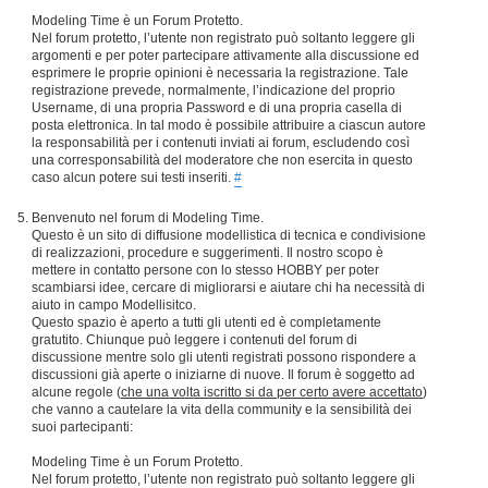
Modeling Time è un Forum Protetto.
Nel forum protetto, l’utente non registrato può soltanto leggere gli
argomenti e per poter partecipare attivamente alla discussione ed
esprimere le proprie opinioni è necessaria la registrazione. Tale
registrazione prevede, normalmente, l’indicazione del proprio
Username, di una propria Password e di una propria casella di
posta elettronica. In tal modo è possibile attribuire a ciascun autore
la responsabilità per i contenuti inviati ai forum, escludendo così
una corresponsabilità del moderatore che non esercita in questo
caso alcun potere sui testi inseriti.
#
Benvenuto nel forum di Modeling Time.
Questo è un sito di diffusione modellistica di tecnica e condivisione
di realizzazioni, procedure e suggerimenti. Il nostro scopo è
mettere in contatto persone con lo stesso HOBBY per poter
scambiarsi idee, cercare di migliorarsi e aiutare chi ha necessità di
aiuto in campo Modellisitco.
Questo spazio è aperto a tutti gli utenti ed è completamente
gratutito. Chiunque può leggere i contenuti del forum di
discussione mentre solo gli utenti registrati possono rispondere a
discussioni già aperte o iniziarne di nuove. Il forum è soggetto ad
alcune regole (
che una volta iscritto si da per certo avere accettato
)
che vanno a cautelare la vita della community e la sensibilità dei
suoi partecipanti:
Modeling Time è un Forum Protetto.
Nel forum protetto, l’utente non registrato può soltanto leggere gli