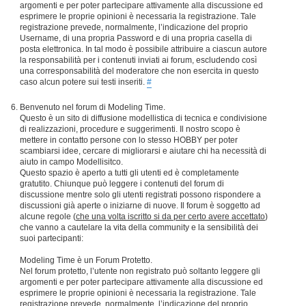
argomenti e per poter partecipare attivamente alla discussione ed
esprimere le proprie opinioni è necessaria la registrazione. Tale
registrazione prevede, normalmente, l’indicazione del proprio
Username, di una propria Password e di una propria casella di
posta elettronica. In tal modo è possibile attribuire a ciascun autore
la responsabilità per i contenuti inviati ai forum, escludendo così
una corresponsabilità del moderatore che non esercita in questo
caso alcun potere sui testi inseriti.
#
Benvenuto nel forum di Modeling Time.
Questo è un sito di diffusione modellistica di tecnica e condivisione
di realizzazioni, procedure e suggerimenti. Il nostro scopo è
mettere in contatto persone con lo stesso HOBBY per poter
scambiarsi idee, cercare di migliorarsi e aiutare chi ha necessità di
aiuto in campo Modellisitco.
Questo spazio è aperto a tutti gli utenti ed è completamente
gratutito. Chiunque può leggere i contenuti del forum di
discussione mentre solo gli utenti registrati possono rispondere a
discussioni già aperte o iniziarne di nuove. Il forum è soggetto ad
alcune regole (
che una volta iscritto si da per certo avere accettato
)
che vanno a cautelare la vita della community e la sensibilità dei
suoi partecipanti:
Modeling Time è un Forum Protetto.
Nel forum protetto, l’utente non registrato può soltanto leggere gli
argomenti e per poter partecipare attivamente alla discussione ed
esprimere le proprie opinioni è necessaria la registrazione. Tale
registrazione prevede, normalmente, l’indicazione del proprio