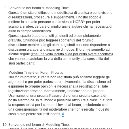
Benvenuto nel forum di Modeling Time.
Questo è un sito di diffusione modellistica di tecnica e condivisione
di realizzazioni, procedure e suggerimenti. Il nostro scopo è
mettere in contatto persone con lo stesso HOBBY per poter
scambiarsi idee, cercare di migliorarsi e aiutare chi ha necessità di
aiuto in campo Modellisitco.
Questo spazio è aperto a tutti gli utenti ed è completamente
gratutito. Chiunque può leggere i contenuti del forum di
discussione mentre solo gli utenti registrati possono rispondere a
discussioni già aperte o iniziarne di nuove. Il forum è soggetto ad
alcune regole (
che una volta iscritto si da per certo avere accettato
)
che vanno a cautelare la vita della community e la sensibilità dei
suoi partecipanti:
Modeling Time è un Forum Protetto.
Nel forum protetto, l’utente non registrato può soltanto leggere gli
argomenti e per poter partecipare attivamente alla discussione ed
esprimere le proprie opinioni è necessaria la registrazione. Tale
registrazione prevede, normalmente, l’indicazione del proprio
Username, di una propria Password e di una propria casella di
posta elettronica. In tal modo è possibile attribuire a ciascun autore
la responsabilità per i contenuti inviati ai forum, escludendo così
una corresponsabilità del moderatore che non esercita in questo
caso alcun potere sui testi inseriti.
#
Benvenuto nel forum di Modeling Time.