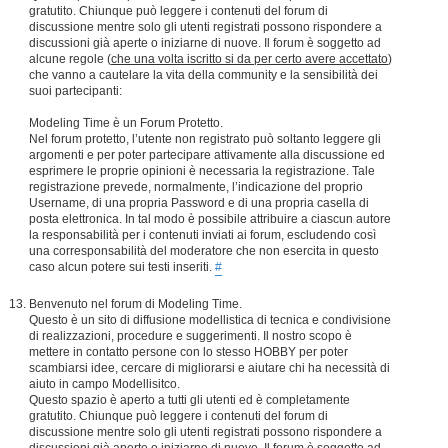
gratutito. Chiunque può leggere i contenuti del forum di
discussione mentre solo gli utenti registrati possono rispondere a
discussioni già aperte o iniziarne di nuove. Il forum è soggetto ad
alcune regole (
che una volta iscritto si da per certo avere accettato
)
che vanno a cautelare la vita della community e la sensibilità dei
suoi partecipanti:
Modeling Time è un Forum Protetto.
Nel forum protetto, l’utente non registrato può soltanto leggere gli
argomenti e per poter partecipare attivamente alla discussione ed
esprimere le proprie opinioni è necessaria la registrazione. Tale
registrazione prevede, normalmente, l’indicazione del proprio
Username, di una propria Password e di una propria casella di
posta elettronica. In tal modo è possibile attribuire a ciascun autore
la responsabilità per i contenuti inviati ai forum, escludendo così
una corresponsabilità del moderatore che non esercita in questo
caso alcun potere sui testi inseriti.
#
Benvenuto nel forum di Modeling Time.
Questo è un sito di diffusione modellistica di tecnica e condivisione
di realizzazioni, procedure e suggerimenti. Il nostro scopo è
mettere in contatto persone con lo stesso HOBBY per poter
scambiarsi idee, cercare di migliorarsi e aiutare chi ha necessità di
aiuto in campo Modellisitco.
Questo spazio è aperto a tutti gli utenti ed è completamente
gratutito. Chiunque può leggere i contenuti del forum di
discussione mentre solo gli utenti registrati possono rispondere a