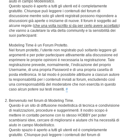
aiuto in campo Modellisitco.
Questo spazio è aperto a tutti gli utenti ed è completamente
gratutito. Chiunque può leggere i contenuti del forum di
discussione mentre solo gli utenti registrati possono rispondere a
discussioni già aperte o iniziarne di nuove. Il forum è soggetto ad
alcune regole (
che una volta iscritto si da per certo avere accettato
)
che vanno a cautelare la vita della community e la sensibilità dei
suoi partecipanti:
Modeling Time è un Forum Protetto.
Nel forum protetto, l’utente non registrato può soltanto leggere gli
argomenti e per poter partecipare attivamente alla discussione ed
esprimere le proprie opinioni è necessaria la registrazione. Tale
registrazione prevede, normalmente, l’indicazione del proprio
Username, di una propria Password e di una propria casella di
posta elettronica. In tal modo è possibile attribuire a ciascun autore
la responsabilità per i contenuti inviati ai forum, escludendo così
una corresponsabilità del moderatore che non esercita in questo
caso alcun potere sui testi inseriti.
#
Benvenuto nel forum di Modeling Time.
Questo è un sito di diffusione modellistica di tecnica e condivisione
di realizzazioni, procedure e suggerimenti. Il nostro scopo è
mettere in contatto persone con lo stesso HOBBY per poter
scambiarsi idee, cercare di migliorarsi e aiutare chi ha necessità di
aiuto in campo Modellisitco.
Questo spazio è aperto a tutti gli utenti ed è completamente
gratutito. Chiunque può leggere i contenuti del forum di