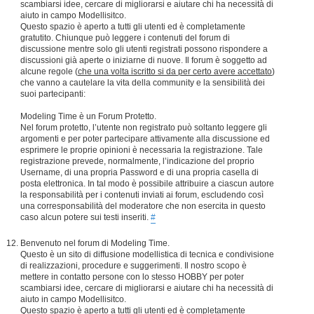
scambiarsi idee, cercare di migliorarsi e aiutare chi ha necessità di
aiuto in campo Modellisitco.
Questo spazio è aperto a tutti gli utenti ed è completamente
gratutito. Chiunque può leggere i contenuti del forum di
discussione mentre solo gli utenti registrati possono rispondere a
discussioni già aperte o iniziarne di nuove. Il forum è soggetto ad
alcune regole (
che una volta iscritto si da per certo avere accettato
)
che vanno a cautelare la vita della community e la sensibilità dei
suoi partecipanti:
Modeling Time è un Forum Protetto.
Nel forum protetto, l’utente non registrato può soltanto leggere gli
argomenti e per poter partecipare attivamente alla discussione ed
esprimere le proprie opinioni è necessaria la registrazione. Tale
registrazione prevede, normalmente, l’indicazione del proprio
Username, di una propria Password e di una propria casella di
posta elettronica. In tal modo è possibile attribuire a ciascun autore
la responsabilità per i contenuti inviati ai forum, escludendo così
una corresponsabilità del moderatore che non esercita in questo
caso alcun potere sui testi inseriti.
#
Benvenuto nel forum di Modeling Time.
Questo è un sito di diffusione modellistica di tecnica e condivisione
di realizzazioni, procedure e suggerimenti. Il nostro scopo è
mettere in contatto persone con lo stesso HOBBY per poter
scambiarsi idee, cercare di migliorarsi e aiutare chi ha necessità di
aiuto in campo Modellisitco.
Questo spazio è aperto a tutti gli utenti ed è completamente