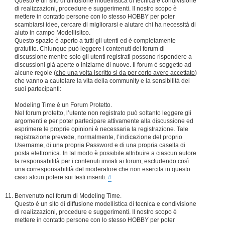
Questo è un sito di diffusione modellistica di tecnica e condivisione
di realizzazioni, procedure e suggerimenti. Il nostro scopo è
mettere in contatto persone con lo stesso HOBBY per poter
scambiarsi idee, cercare di migliorarsi e aiutare chi ha necessità di
aiuto in campo Modellisitco.
Questo spazio è aperto a tutti gli utenti ed è completamente
gratutito. Chiunque può leggere i contenuti del forum di
discussione mentre solo gli utenti registrati possono rispondere a
discussioni già aperte o iniziarne di nuove. Il forum è soggetto ad
alcune regole (
che una volta iscritto si da per certo avere accettato
)
che vanno a cautelare la vita della community e la sensibilità dei
suoi partecipanti:
Modeling Time è un Forum Protetto.
Nel forum protetto, l’utente non registrato può soltanto leggere gli
argomenti e per poter partecipare attivamente alla discussione ed
esprimere le proprie opinioni è necessaria la registrazione. Tale
registrazione prevede, normalmente, l’indicazione del proprio
Username, di una propria Password e di una propria casella di
posta elettronica. In tal modo è possibile attribuire a ciascun autore
la responsabilità per i contenuti inviati ai forum, escludendo così
una corresponsabilità del moderatore che non esercita in questo
caso alcun potere sui testi inseriti.
#
Benvenuto nel forum di Modeling Time.
Questo è un sito di diffusione modellistica di tecnica e condivisione
di realizzazioni, procedure e suggerimenti. Il nostro scopo è
mettere in contatto persone con lo stesso HOBBY per poter