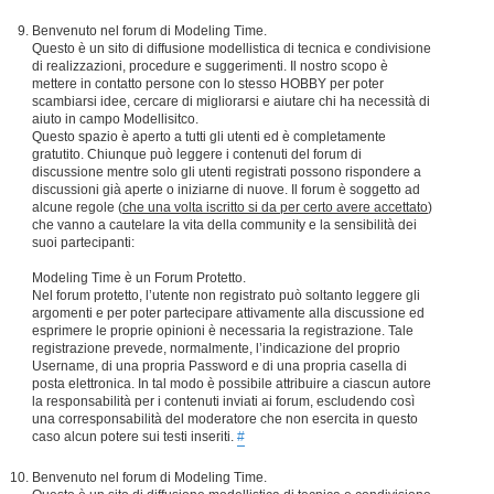
Benvenuto nel forum di Modeling Time.
Questo è un sito di diffusione modellistica di tecnica e condivisione
di realizzazioni, procedure e suggerimenti. Il nostro scopo è
mettere in contatto persone con lo stesso HOBBY per poter
scambiarsi idee, cercare di migliorarsi e aiutare chi ha necessità di
aiuto in campo Modellisitco.
Questo spazio è aperto a tutti gli utenti ed è completamente
gratutito. Chiunque può leggere i contenuti del forum di
discussione mentre solo gli utenti registrati possono rispondere a
discussioni già aperte o iniziarne di nuove. Il forum è soggetto ad
alcune regole (
che una volta iscritto si da per certo avere accettato
)
che vanno a cautelare la vita della community e la sensibilità dei
suoi partecipanti:
Modeling Time è un Forum Protetto.
Nel forum protetto, l’utente non registrato può soltanto leggere gli
argomenti e per poter partecipare attivamente alla discussione ed
esprimere le proprie opinioni è necessaria la registrazione. Tale
registrazione prevede, normalmente, l’indicazione del proprio
Username, di una propria Password e di una propria casella di
posta elettronica. In tal modo è possibile attribuire a ciascun autore
la responsabilità per i contenuti inviati ai forum, escludendo così
una corresponsabilità del moderatore che non esercita in questo
caso alcun potere sui testi inseriti.
#
Benvenuto nel forum di Modeling Time.