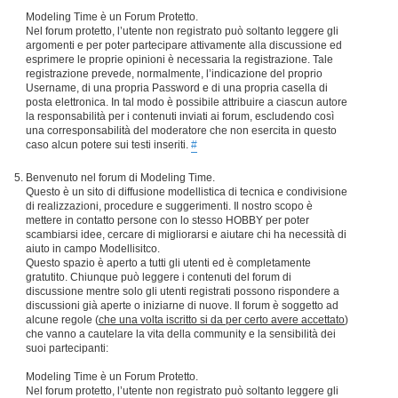
Modeling Time è un Forum Protetto.
Nel forum protetto, l’utente non registrato può soltanto leggere gli
argomenti e per poter partecipare attivamente alla discussione ed
esprimere le proprie opinioni è necessaria la registrazione. Tale
registrazione prevede, normalmente, l’indicazione del proprio
Username, di una propria Password e di una propria casella di
posta elettronica. In tal modo è possibile attribuire a ciascun autore
la responsabilità per i contenuti inviati ai forum, escludendo così
una corresponsabilità del moderatore che non esercita in questo
caso alcun potere sui testi inseriti.
#
Benvenuto nel forum di Modeling Time.
Questo è un sito di diffusione modellistica di tecnica e condivisione
di realizzazioni, procedure e suggerimenti. Il nostro scopo è
mettere in contatto persone con lo stesso HOBBY per poter
scambiarsi idee, cercare di migliorarsi e aiutare chi ha necessità di
aiuto in campo Modellisitco.
Questo spazio è aperto a tutti gli utenti ed è completamente
gratutito. Chiunque può leggere i contenuti del forum di
discussione mentre solo gli utenti registrati possono rispondere a
discussioni già aperte o iniziarne di nuove. Il forum è soggetto ad
alcune regole (
che una volta iscritto si da per certo avere accettato
)
che vanno a cautelare la vita della community e la sensibilità dei
suoi partecipanti:
Modeling Time è un Forum Protetto.
Nel forum protetto, l’utente non registrato può soltanto leggere gli