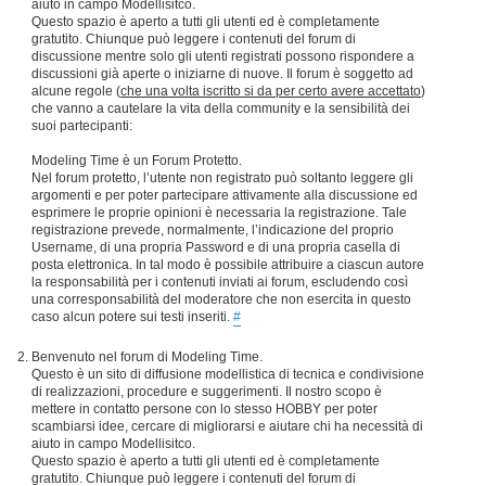
aiuto in campo Modellisitco.
Questo spazio è aperto a tutti gli utenti ed è completamente
gratutito. Chiunque può leggere i contenuti del forum di
discussione mentre solo gli utenti registrati possono rispondere a
discussioni già aperte o iniziarne di nuove. Il forum è soggetto ad
alcune regole (
che una volta iscritto si da per certo avere accettato
)
che vanno a cautelare la vita della community e la sensibilità dei
suoi partecipanti:
Modeling Time è un Forum Protetto.
Nel forum protetto, l’utente non registrato può soltanto leggere gli
argomenti e per poter partecipare attivamente alla discussione ed
esprimere le proprie opinioni è necessaria la registrazione. Tale
registrazione prevede, normalmente, l’indicazione del proprio
Username, di una propria Password e di una propria casella di
posta elettronica. In tal modo è possibile attribuire a ciascun autore
la responsabilità per i contenuti inviati ai forum, escludendo così
una corresponsabilità del moderatore che non esercita in questo
caso alcun potere sui testi inseriti.
#
Benvenuto nel forum di Modeling Time.
Questo è un sito di diffusione modellistica di tecnica e condivisione
di realizzazioni, procedure e suggerimenti. Il nostro scopo è
mettere in contatto persone con lo stesso HOBBY per poter
scambiarsi idee, cercare di migliorarsi e aiutare chi ha necessità di
aiuto in campo Modellisitco.
Questo spazio è aperto a tutti gli utenti ed è completamente
gratutito. Chiunque può leggere i contenuti del forum di