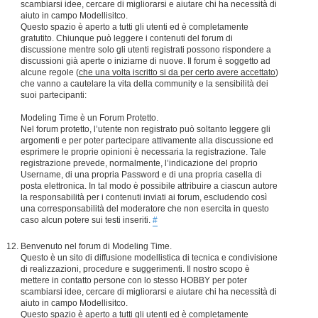
scambiarsi idee, cercare di migliorarsi e aiutare chi ha necessità di
aiuto in campo Modellisitco.
Questo spazio è aperto a tutti gli utenti ed è completamente
gratutito. Chiunque può leggere i contenuti del forum di
discussione mentre solo gli utenti registrati possono rispondere a
discussioni già aperte o iniziarne di nuove. Il forum è soggetto ad
alcune regole (
che una volta iscritto si da per certo avere accettato
)
che vanno a cautelare la vita della community e la sensibilità dei
suoi partecipanti:
Modeling Time è un Forum Protetto.
Nel forum protetto, l’utente non registrato può soltanto leggere gli
argomenti e per poter partecipare attivamente alla discussione ed
esprimere le proprie opinioni è necessaria la registrazione. Tale
registrazione prevede, normalmente, l’indicazione del proprio
Username, di una propria Password e di una propria casella di
posta elettronica. In tal modo è possibile attribuire a ciascun autore
la responsabilità per i contenuti inviati ai forum, escludendo così
una corresponsabilità del moderatore che non esercita in questo
caso alcun potere sui testi inseriti.
#
Benvenuto nel forum di Modeling Time.
Questo è un sito di diffusione modellistica di tecnica e condivisione
di realizzazioni, procedure e suggerimenti. Il nostro scopo è
mettere in contatto persone con lo stesso HOBBY per poter
scambiarsi idee, cercare di migliorarsi e aiutare chi ha necessità di
aiuto in campo Modellisitco.
Questo spazio è aperto a tutti gli utenti ed è completamente