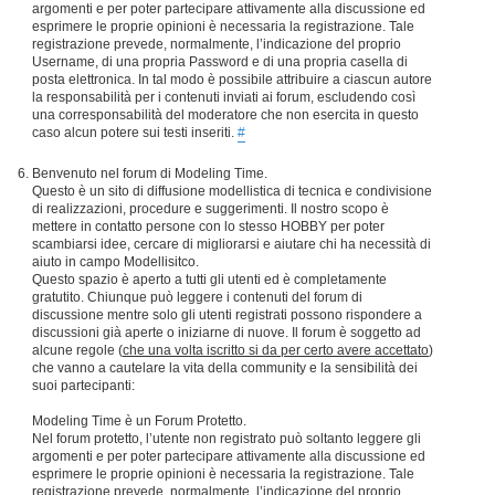
argomenti e per poter partecipare attivamente alla discussione ed
esprimere le proprie opinioni è necessaria la registrazione. Tale
registrazione prevede, normalmente, l’indicazione del proprio
Username, di una propria Password e di una propria casella di
posta elettronica. In tal modo è possibile attribuire a ciascun autore
la responsabilità per i contenuti inviati ai forum, escludendo così
una corresponsabilità del moderatore che non esercita in questo
caso alcun potere sui testi inseriti.
#
Benvenuto nel forum di Modeling Time.
Questo è un sito di diffusione modellistica di tecnica e condivisione
di realizzazioni, procedure e suggerimenti. Il nostro scopo è
mettere in contatto persone con lo stesso HOBBY per poter
scambiarsi idee, cercare di migliorarsi e aiutare chi ha necessità di
aiuto in campo Modellisitco.
Questo spazio è aperto a tutti gli utenti ed è completamente
gratutito. Chiunque può leggere i contenuti del forum di
discussione mentre solo gli utenti registrati possono rispondere a
discussioni già aperte o iniziarne di nuove. Il forum è soggetto ad
alcune regole (
che una volta iscritto si da per certo avere accettato
)
che vanno a cautelare la vita della community e la sensibilità dei
suoi partecipanti:
Modeling Time è un Forum Protetto.
Nel forum protetto, l’utente non registrato può soltanto leggere gli
argomenti e per poter partecipare attivamente alla discussione ed
esprimere le proprie opinioni è necessaria la registrazione. Tale
registrazione prevede, normalmente, l’indicazione del proprio