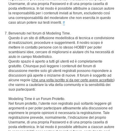
Username, di una propria Password e di una propria casella di
posta elettronica. In tal modo è possibile attribuire a ciascun autore
la responsabilità per i contenuti inviati ai forum, escludendo così
una corresponsabilità del moderatore che non esercita in questo
caso alcun potere sui testi inseriti.
#
Benvenuto nel forum di Modeling Time.
Questo è un sito di diffusione modellistica di tecnica e condivisione
di realizzazioni, procedure e suggerimenti. Il nostro scopo è
mettere in contatto persone con lo stesso HOBBY per poter
scambiarsi idee, cercare di migliorarsi e aiutare chi ha necessità di
aiuto in campo Modellisitco.
Questo spazio è aperto a tutti gli utenti ed è completamente
gratutito. Chiunque può leggere i contenuti del forum di
discussione mentre solo gli utenti registrati possono rispondere a
discussioni già aperte o iniziarne di nuove. Il forum è soggetto ad
alcune regole (
che una volta iscritto si da per certo avere accettato
)
che vanno a cautelare la vita della community e la sensibilità dei
suoi partecipanti:
Modeling Time è un Forum Protetto.
Nel forum protetto, l’utente non registrato può soltanto leggere gli
argomenti e per poter partecipare attivamente alla discussione ed
esprimere le proprie opinioni è necessaria la registrazione. Tale
registrazione prevede, normalmente, l’indicazione del proprio
Username, di una propria Password e di una propria casella di
posta elettronica. In tal modo è possibile attribuire a ciascun autore