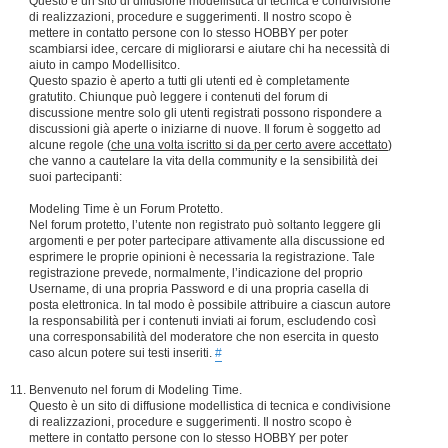
Questo è un sito di diffusione modellistica di tecnica e condivisione
di realizzazioni, procedure e suggerimenti. Il nostro scopo è
mettere in contatto persone con lo stesso HOBBY per poter
scambiarsi idee, cercare di migliorarsi e aiutare chi ha necessità di
aiuto in campo Modellisitco.
Questo spazio è aperto a tutti gli utenti ed è completamente
gratutito. Chiunque può leggere i contenuti del forum di
discussione mentre solo gli utenti registrati possono rispondere a
discussioni già aperte o iniziarne di nuove. Il forum è soggetto ad
alcune regole (
che una volta iscritto si da per certo avere accettato
)
che vanno a cautelare la vita della community e la sensibilità dei
suoi partecipanti:
Modeling Time è un Forum Protetto.
Nel forum protetto, l’utente non registrato può soltanto leggere gli
argomenti e per poter partecipare attivamente alla discussione ed
esprimere le proprie opinioni è necessaria la registrazione. Tale
registrazione prevede, normalmente, l’indicazione del proprio
Username, di una propria Password e di una propria casella di
posta elettronica. In tal modo è possibile attribuire a ciascun autore
la responsabilità per i contenuti inviati ai forum, escludendo così
una corresponsabilità del moderatore che non esercita in questo
caso alcun potere sui testi inseriti.
#
Benvenuto nel forum di Modeling Time.
Questo è un sito di diffusione modellistica di tecnica e condivisione
di realizzazioni, procedure e suggerimenti. Il nostro scopo è
mettere in contatto persone con lo stesso HOBBY per poter