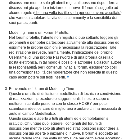
discussione mentre solo gli utenti registrati possono rispondere a
discussioni già aperte o iniziarne di nuove. Il forum è soggetto ad
alcune regole (
che una volta iscritto si da per certo avere accettato
)
che vanno a cautelare la vita della community e la sensibilità dei
suoi partecipanti:
Modeling Time è un Forum Protetto.
Nel forum protetto, l’utente non registrato può soltanto leggere gli
argomenti e per poter partecipare attivamente alla discussione ed
esprimere le proprie opinioni è necessaria la registrazione. Tale
registrazione prevede, normalmente, l’indicazione del proprio
Username, di una propria Password e di una propria casella di
posta elettronica. In tal modo è possibile attribuire a ciascun autore
la responsabilità per i contenuti inviati ai forum, escludendo così
una corresponsabilità del moderatore che non esercita in questo
caso alcun potere sui testi inseriti.
#
Benvenuto nel forum di Modeling Time.
Questo è un sito di diffusione modellistica di tecnica e condivisione
di realizzazioni, procedure e suggerimenti. Il nostro scopo è
mettere in contatto persone con lo stesso HOBBY per poter
scambiarsi idee, cercare di migliorarsi e aiutare chi ha necessità di
aiuto in campo Modellisitco.
Questo spazio è aperto a tutti gli utenti ed è completamente
gratutito. Chiunque può leggere i contenuti del forum di
discussione mentre solo gli utenti registrati possono rispondere a
discussioni già aperte o iniziarne di nuove. Il forum è soggetto ad
alcune regole (
che una volta iscritto si da per certo avere accettato
)