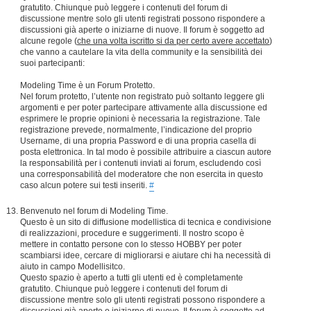
gratutito. Chiunque può leggere i contenuti del forum di
discussione mentre solo gli utenti registrati possono rispondere a
discussioni già aperte o iniziarne di nuove. Il forum è soggetto ad
alcune regole (
che una volta iscritto si da per certo avere accettato
)
che vanno a cautelare la vita della community e la sensibilità dei
suoi partecipanti:
Modeling Time è un Forum Protetto.
Nel forum protetto, l’utente non registrato può soltanto leggere gli
argomenti e per poter partecipare attivamente alla discussione ed
esprimere le proprie opinioni è necessaria la registrazione. Tale
registrazione prevede, normalmente, l’indicazione del proprio
Username, di una propria Password e di una propria casella di
posta elettronica. In tal modo è possibile attribuire a ciascun autore
la responsabilità per i contenuti inviati ai forum, escludendo così
una corresponsabilità del moderatore che non esercita in questo
caso alcun potere sui testi inseriti.
#
Benvenuto nel forum di Modeling Time.
Questo è un sito di diffusione modellistica di tecnica e condivisione
di realizzazioni, procedure e suggerimenti. Il nostro scopo è
mettere in contatto persone con lo stesso HOBBY per poter
scambiarsi idee, cercare di migliorarsi e aiutare chi ha necessità di
aiuto in campo Modellisitco.
Questo spazio è aperto a tutti gli utenti ed è completamente
gratutito. Chiunque può leggere i contenuti del forum di
discussione mentre solo gli utenti registrati possono rispondere a