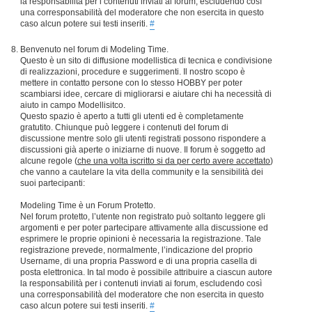
la responsabilità per i contenuti inviati ai forum, escludendo così
una corresponsabilità del moderatore che non esercita in questo
caso alcun potere sui testi inseriti.
#
Benvenuto nel forum di Modeling Time.
Questo è un sito di diffusione modellistica di tecnica e condivisione
di realizzazioni, procedure e suggerimenti. Il nostro scopo è
mettere in contatto persone con lo stesso HOBBY per poter
scambiarsi idee, cercare di migliorarsi e aiutare chi ha necessità di
aiuto in campo Modellisitco.
Questo spazio è aperto a tutti gli utenti ed è completamente
gratutito. Chiunque può leggere i contenuti del forum di
discussione mentre solo gli utenti registrati possono rispondere a
discussioni già aperte o iniziarne di nuove. Il forum è soggetto ad
alcune regole (
che una volta iscritto si da per certo avere accettato
)
che vanno a cautelare la vita della community e la sensibilità dei
suoi partecipanti:
Modeling Time è un Forum Protetto.
Nel forum protetto, l’utente non registrato può soltanto leggere gli
argomenti e per poter partecipare attivamente alla discussione ed
esprimere le proprie opinioni è necessaria la registrazione. Tale
registrazione prevede, normalmente, l’indicazione del proprio
Username, di una propria Password e di una propria casella di
posta elettronica. In tal modo è possibile attribuire a ciascun autore
la responsabilità per i contenuti inviati ai forum, escludendo così
una corresponsabilità del moderatore che non esercita in questo
caso alcun potere sui testi inseriti.
#