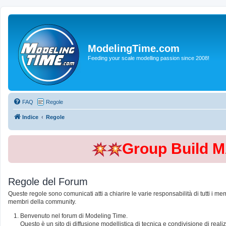
ModelingTime.com
Feeding your scale modelling passion since 2008!
FAQ
Regole
Indice
Regole
Group Build 
Regole del Forum
Queste regole sono comunicati atti a chiarire le varie responsabilità di tutti i me
membri della community.
Benvenuto nel forum di Modeling Time.
Questo è un sito di diffusione modellistica di tecnica e condivisione di rea