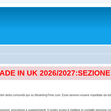
MADE IN UK 2026/2027:SEZION
mbri della comunità qui su ModelingTime.com. Esse devono essere rispettate da tutti al
lizzazioni, procedure e suggerimenti. Il nostro scopo è mettere in contatto persone 