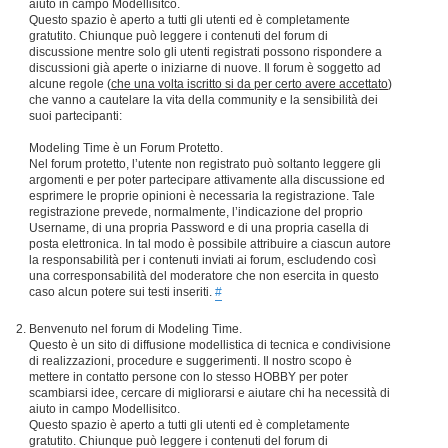
aiuto in campo Modellisitco.
Questo spazio è aperto a tutti gli utenti ed è completamente
gratutito. Chiunque può leggere i contenuti del forum di
discussione mentre solo gli utenti registrati possono rispondere a
discussioni già aperte o iniziarne di nuove. Il forum è soggetto ad
alcune regole (
che una volta iscritto si da per certo avere accettato
)
che vanno a cautelare la vita della community e la sensibilità dei
suoi partecipanti:
Modeling Time è un Forum Protetto.
Nel forum protetto, l’utente non registrato può soltanto leggere gli
argomenti e per poter partecipare attivamente alla discussione ed
esprimere le proprie opinioni è necessaria la registrazione. Tale
registrazione prevede, normalmente, l’indicazione del proprio
Username, di una propria Password e di una propria casella di
posta elettronica. In tal modo è possibile attribuire a ciascun autore
la responsabilità per i contenuti inviati ai forum, escludendo così
una corresponsabilità del moderatore che non esercita in questo
caso alcun potere sui testi inseriti.
#
Benvenuto nel forum di Modeling Time.
Questo è un sito di diffusione modellistica di tecnica e condivisione
di realizzazioni, procedure e suggerimenti. Il nostro scopo è
mettere in contatto persone con lo stesso HOBBY per poter
scambiarsi idee, cercare di migliorarsi e aiutare chi ha necessità di
aiuto in campo Modellisitco.
Questo spazio è aperto a tutti gli utenti ed è completamente
gratutito. Chiunque può leggere i contenuti del forum di