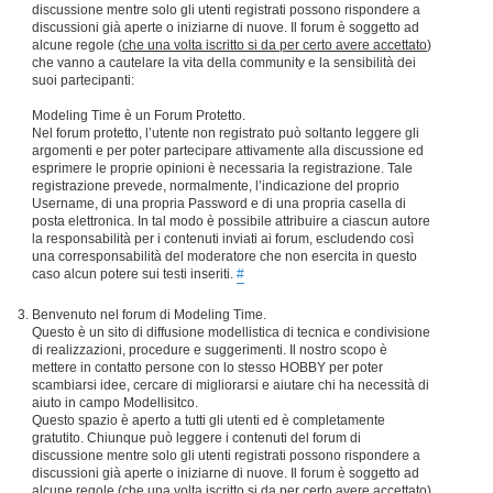
discussione mentre solo gli utenti registrati possono rispondere a
discussioni già aperte o iniziarne di nuove. Il forum è soggetto ad
alcune regole (
che una volta iscritto si da per certo avere accettato
)
che vanno a cautelare la vita della community e la sensibilità dei
suoi partecipanti:
Modeling Time è un Forum Protetto.
Nel forum protetto, l’utente non registrato può soltanto leggere gli
argomenti e per poter partecipare attivamente alla discussione ed
esprimere le proprie opinioni è necessaria la registrazione. Tale
registrazione prevede, normalmente, l’indicazione del proprio
Username, di una propria Password e di una propria casella di
posta elettronica. In tal modo è possibile attribuire a ciascun autore
la responsabilità per i contenuti inviati ai forum, escludendo così
una corresponsabilità del moderatore che non esercita in questo
caso alcun potere sui testi inseriti.
#
Benvenuto nel forum di Modeling Time.
Questo è un sito di diffusione modellistica di tecnica e condivisione
di realizzazioni, procedure e suggerimenti. Il nostro scopo è
mettere in contatto persone con lo stesso HOBBY per poter
scambiarsi idee, cercare di migliorarsi e aiutare chi ha necessità di
aiuto in campo Modellisitco.
Questo spazio è aperto a tutti gli utenti ed è completamente
gratutito. Chiunque può leggere i contenuti del forum di
discussione mentre solo gli utenti registrati possono rispondere a
discussioni già aperte o iniziarne di nuove. Il forum è soggetto ad
alcune regole (
che una volta iscritto si da per certo avere accettato
)