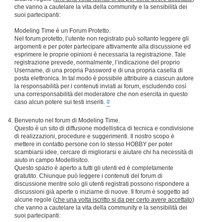
che vanno a cautelare la vita della community e la sensibilità dei
suoi partecipanti:
Modeling Time è un Forum Protetto.
Nel forum protetto, l’utente non registrato può soltanto leggere gli
argomenti e per poter partecipare attivamente alla discussione ed
esprimere le proprie opinioni è necessaria la registrazione. Tale
registrazione prevede, normalmente, l’indicazione del proprio
Username, di una propria Password e di una propria casella di
posta elettronica. In tal modo è possibile attribuire a ciascun autore
la responsabilità per i contenuti inviati ai forum, escludendo così
una corresponsabilità del moderatore che non esercita in questo
caso alcun potere sui testi inseriti.
#
Benvenuto nel forum di Modeling Time.
Questo è un sito di diffusione modellistica di tecnica e condivisione
di realizzazioni, procedure e suggerimenti. Il nostro scopo è
mettere in contatto persone con lo stesso HOBBY per poter
scambiarsi idee, cercare di migliorarsi e aiutare chi ha necessità di
aiuto in campo Modellisitco.
Questo spazio è aperto a tutti gli utenti ed è completamente
gratutito. Chiunque può leggere i contenuti del forum di
discussione mentre solo gli utenti registrati possono rispondere a
discussioni già aperte o iniziarne di nuove. Il forum è soggetto ad
alcune regole (
che una volta iscritto si da per certo avere accettato
)
che vanno a cautelare la vita della community e la sensibilità dei
suoi partecipanti: