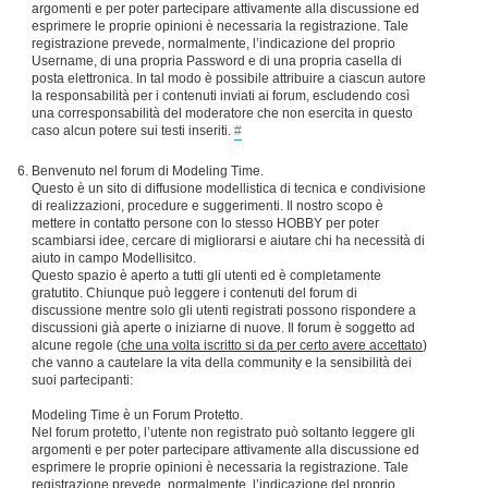
argomenti e per poter partecipare attivamente alla discussione ed
esprimere le proprie opinioni è necessaria la registrazione. Tale
registrazione prevede, normalmente, l’indicazione del proprio
Username, di una propria Password e di una propria casella di
posta elettronica. In tal modo è possibile attribuire a ciascun autore
la responsabilità per i contenuti inviati ai forum, escludendo così
una corresponsabilità del moderatore che non esercita in questo
caso alcun potere sui testi inseriti.
#
Benvenuto nel forum di Modeling Time.
Questo è un sito di diffusione modellistica di tecnica e condivisione
di realizzazioni, procedure e suggerimenti. Il nostro scopo è
mettere in contatto persone con lo stesso HOBBY per poter
scambiarsi idee, cercare di migliorarsi e aiutare chi ha necessità di
aiuto in campo Modellisitco.
Questo spazio è aperto a tutti gli utenti ed è completamente
gratutito. Chiunque può leggere i contenuti del forum di
discussione mentre solo gli utenti registrati possono rispondere a
discussioni già aperte o iniziarne di nuove. Il forum è soggetto ad
alcune regole (
che una volta iscritto si da per certo avere accettato
)
che vanno a cautelare la vita della community e la sensibilità dei
suoi partecipanti:
Modeling Time è un Forum Protetto.
Nel forum protetto, l’utente non registrato può soltanto leggere gli
argomenti e per poter partecipare attivamente alla discussione ed
esprimere le proprie opinioni è necessaria la registrazione. Tale
registrazione prevede, normalmente, l’indicazione del proprio