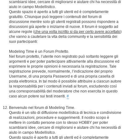
scambiarsi idee, cercare di migliorarsi e aiutare chi ha necessità di
aiuto in campo Modellisitco.
Questo spazio è aperto a tutti gli utenti ed è completamente
gratutito. Chiunque può leggere i contenuti del forum di
discussione mentre solo gli utenti registrati possono rispondere a
discussioni già aperte o iniziarne di nuove. Il forum è soggetto ad
alcune regole (
che una volta iscritto si da per certo avere accettato
)
che vanno a cautelare la vita della community e la sensibilità dei
suoi partecipanti:
Modeling Time è un Forum Protetto.
Nel forum protetto, l’utente non registrato può soltanto leggere gli
argomenti e per poter partecipare attivamente alla discussione ed
esprimere le proprie opinioni è necessaria la registrazione. Tale
registrazione prevede, normalmente, l’indicazione del proprio
Username, di una propria Password e di una propria casella di
posta elettronica. In tal modo è possibile attribuire a ciascun autore
la responsabilità per i contenuti inviati ai forum, escludendo così
una corresponsabilità del moderatore che non esercita in questo
caso alcun potere sui testi inseriti.
#
Benvenuto nel forum di Modeling Time.
Questo è un sito di diffusione modellistica di tecnica e condivisione
di realizzazioni, procedure e suggerimenti. Il nostro scopo è
mettere in contatto persone con lo stesso HOBBY per poter
scambiarsi idee, cercare di migliorarsi e aiutare chi ha necessità di
aiuto in campo Modellisitco.
Questo spazio è aperto a tutti gli utenti ed è completamente