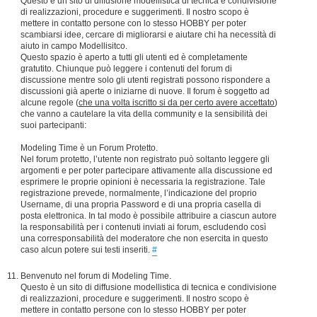
Questo è un sito di diffusione modellistica di tecnica e condivisione
di realizzazioni, procedure e suggerimenti. Il nostro scopo è
mettere in contatto persone con lo stesso HOBBY per poter
scambiarsi idee, cercare di migliorarsi e aiutare chi ha necessità di
aiuto in campo Modellisitco.
Questo spazio è aperto a tutti gli utenti ed è completamente
gratutito. Chiunque può leggere i contenuti del forum di
discussione mentre solo gli utenti registrati possono rispondere a
discussioni già aperte o iniziarne di nuove. Il forum è soggetto ad
alcune regole (
che una volta iscritto si da per certo avere accettato
)
che vanno a cautelare la vita della community e la sensibilità dei
suoi partecipanti:
Modeling Time è un Forum Protetto.
Nel forum protetto, l’utente non registrato può soltanto leggere gli
argomenti e per poter partecipare attivamente alla discussione ed
esprimere le proprie opinioni è necessaria la registrazione. Tale
registrazione prevede, normalmente, l’indicazione del proprio
Username, di una propria Password e di una propria casella di
posta elettronica. In tal modo è possibile attribuire a ciascun autore
la responsabilità per i contenuti inviati ai forum, escludendo così
una corresponsabilità del moderatore che non esercita in questo
caso alcun potere sui testi inseriti.
#
Benvenuto nel forum di Modeling Time.
Questo è un sito di diffusione modellistica di tecnica e condivisione
di realizzazioni, procedure e suggerimenti. Il nostro scopo è
mettere in contatto persone con lo stesso HOBBY per poter