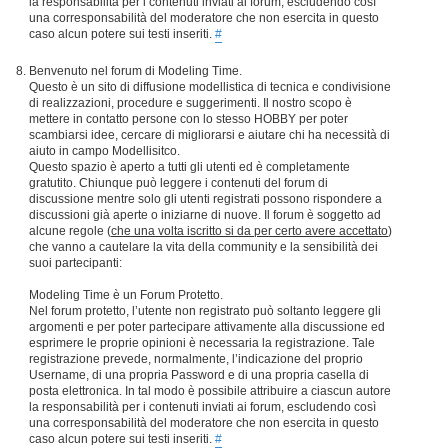
la responsabilità per i contenuti inviati ai forum, escludendo così
una corresponsabilità del moderatore che non esercita in questo
caso alcun potere sui testi inseriti.
#
Benvenuto nel forum di Modeling Time.
Questo è un sito di diffusione modellistica di tecnica e condivisione
di realizzazioni, procedure e suggerimenti. Il nostro scopo è
mettere in contatto persone con lo stesso HOBBY per poter
scambiarsi idee, cercare di migliorarsi e aiutare chi ha necessità di
aiuto in campo Modellisitco.
Questo spazio è aperto a tutti gli utenti ed è completamente
gratutito. Chiunque può leggere i contenuti del forum di
discussione mentre solo gli utenti registrati possono rispondere a
discussioni già aperte o iniziarne di nuove. Il forum è soggetto ad
alcune regole (
che una volta iscritto si da per certo avere accettato
)
che vanno a cautelare la vita della community e la sensibilità dei
suoi partecipanti:
Modeling Time è un Forum Protetto.
Nel forum protetto, l’utente non registrato può soltanto leggere gli
argomenti e per poter partecipare attivamente alla discussione ed
esprimere le proprie opinioni è necessaria la registrazione. Tale
registrazione prevede, normalmente, l’indicazione del proprio
Username, di una propria Password e di una propria casella di
posta elettronica. In tal modo è possibile attribuire a ciascun autore
la responsabilità per i contenuti inviati ai forum, escludendo così
una corresponsabilità del moderatore che non esercita in questo
caso alcun potere sui testi inseriti.
#