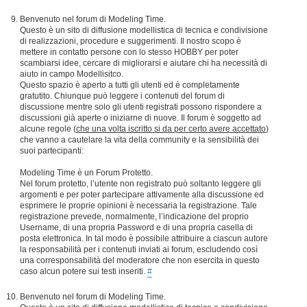
Benvenuto nel forum di Modeling Time.
Questo è un sito di diffusione modellistica di tecnica e condivisione
di realizzazioni, procedure e suggerimenti. Il nostro scopo è
mettere in contatto persone con lo stesso HOBBY per poter
scambiarsi idee, cercare di migliorarsi e aiutare chi ha necessità di
aiuto in campo Modellisitco.
Questo spazio è aperto a tutti gli utenti ed è completamente
gratutito. Chiunque può leggere i contenuti del forum di
discussione mentre solo gli utenti registrati possono rispondere a
discussioni già aperte o iniziarne di nuove. Il forum è soggetto ad
alcune regole (
che una volta iscritto si da per certo avere accettato
)
che vanno a cautelare la vita della community e la sensibilità dei
suoi partecipanti:
Modeling Time è un Forum Protetto.
Nel forum protetto, l’utente non registrato può soltanto leggere gli
argomenti e per poter partecipare attivamente alla discussione ed
esprimere le proprie opinioni è necessaria la registrazione. Tale
registrazione prevede, normalmente, l’indicazione del proprio
Username, di una propria Password e di una propria casella di
posta elettronica. In tal modo è possibile attribuire a ciascun autore
la responsabilità per i contenuti inviati ai forum, escludendo così
una corresponsabilità del moderatore che non esercita in questo
caso alcun potere sui testi inseriti.
#
Benvenuto nel forum di Modeling Time.