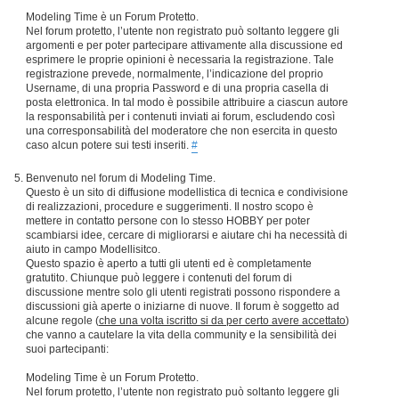
Modeling Time è un Forum Protetto.
Nel forum protetto, l’utente non registrato può soltanto leggere gli
argomenti e per poter partecipare attivamente alla discussione ed
esprimere le proprie opinioni è necessaria la registrazione. Tale
registrazione prevede, normalmente, l’indicazione del proprio
Username, di una propria Password e di una propria casella di
posta elettronica. In tal modo è possibile attribuire a ciascun autore
la responsabilità per i contenuti inviati ai forum, escludendo così
una corresponsabilità del moderatore che non esercita in questo
caso alcun potere sui testi inseriti.
#
Benvenuto nel forum di Modeling Time.
Questo è un sito di diffusione modellistica di tecnica e condivisione
di realizzazioni, procedure e suggerimenti. Il nostro scopo è
mettere in contatto persone con lo stesso HOBBY per poter
scambiarsi idee, cercare di migliorarsi e aiutare chi ha necessità di
aiuto in campo Modellisitco.
Questo spazio è aperto a tutti gli utenti ed è completamente
gratutito. Chiunque può leggere i contenuti del forum di
discussione mentre solo gli utenti registrati possono rispondere a
discussioni già aperte o iniziarne di nuove. Il forum è soggetto ad
alcune regole (
che una volta iscritto si da per certo avere accettato
)
che vanno a cautelare la vita della community e la sensibilità dei
suoi partecipanti:
Modeling Time è un Forum Protetto.
Nel forum protetto, l’utente non registrato può soltanto leggere gli