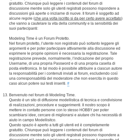
gratutito. Chiunque può leggere i contenuti del forum di
discussione mentre solo gli utenti registrati possono rispondere a
discussioni già aperte o iniziarne di nuove. Il forum è soggetto ad
alcune regole (
che una volta iscritto si da per certo avere accettato
)
che vanno a cautelare la vita della community e la sensibilità dei
suoi partecipanti:
Modeling Time è un Forum Protetto.
Nel forum protetto, l’utente non registrato può soltanto leggere gli
argomenti e per poter partecipare attivamente alla discussione ed
esprimere le proprie opinioni è necessaria la registrazione. Tale
registrazione prevede, normalmente, l’indicazione del proprio
Username, di una propria Password e di una propria casella di
posta elettronica. In tal modo è possibile attribuire a ciascun autore
la responsabilità per i contenuti inviati ai forum, escludendo così
una corresponsabilità del moderatore che non esercita in questo
caso alcun potere sui testi inseriti.
#
Benvenuto nel forum di Modeling Time.
Questo è un sito di diffusione modellistica di tecnica e condivisione
di realizzazioni, procedure e suggerimenti. Il nostro scopo è
mettere in contatto persone con lo stesso HOBBY per poter
scambiarsi idee, cercare di migliorarsi e aiutare chi ha necessità di
aiuto in campo Modellisitco.
Questo spazio è aperto a tutti gli utenti ed è completamente
gratutito. Chiunque può leggere i contenuti del forum di
discussione mentre solo gli utenti registrati possono rispondere a