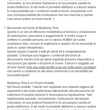
Username, di una propria Password e di una propria casella di
posta elettronica. In tal modo è possibile attribuire a ciascun autore
la responsabilità per i contenuti inviati ai forum, escludendo così
una corresponsabilità del moderatore che non esercita in questo
caso alcun potere sui testi inseriti.
#
Benvenuto nel forum di Modeling Time.
Questo è un sito di diffusione modellistica di tecnica e condivisione
di realizzazioni, procedure e suggerimenti. Il nostro scopo è
mettere in contatto persone con lo stesso HOBBY per poter
scambiarsi idee, cercare di migliorarsi e aiutare chi ha necessità di
aiuto in campo Modellisitco.
Questo spazio è aperto a tutti gli utenti ed è completamente
gratutito. Chiunque può leggere i contenuti del forum di
discussione mentre solo gli utenti registrati possono rispondere a
discussioni già aperte o iniziarne di nuove. Il forum è soggetto ad
alcune regole (
che una volta iscritto si da per certo avere accettato
)
che vanno a cautelare la vita della community e la sensibilità dei
suoi partecipanti:
Modeling Time è un Forum Protetto.
Nel forum protetto, l’utente non registrato può soltanto leggere gli
argomenti e per poter partecipare attivamente alla discussione ed
esprimere le proprie opinioni è necessaria la registrazione. Tale
registrazione prevede, normalmente, l’indicazione del proprio
Username, di una propria Password e di una propria casella di
posta elettronica. In tal modo è possibile attribuire a ciascun autore