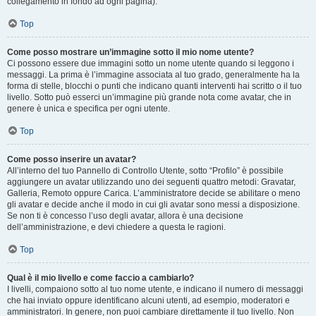
collegamento in fondo ad ogni pagina).
Top
Come posso mostrare un’immagine sotto il mio nome utente?
Ci possono essere due immagini sotto un nome utente quando si leggono i
messaggi. La prima è l’immagine associata al tuo grado, generalmente ha la
forma di stelle, blocchi o punti che indicano quanti interventi hai scritto o il tuo
livello. Sotto può esserci un’immagine più grande nota come avatar, che in
genere è unica e specifica per ogni utente.
Top
Come posso inserire un avatar?
All’interno del tuo Pannello di Controllo Utente, sotto “Profilo” è possibile
aggiungere un avatar utilizzando uno dei seguenti quattro metodi: Gravatar,
Galleria, Remoto oppure Carica. L’amministratore decide se abilitare o meno
gli avatar e decide anche il modo in cui gli avatar sono messi a disposizione.
Se non ti è concesso l’uso degli avatar, allora è una decisione
dell’amministrazione, e devi chiedere a questa le ragioni.
Top
Qual è il mio livello e come faccio a cambiarlo?
I livelli, compaiono sotto al tuo nome utente, e indicano il numero di messaggi
che hai inviato oppure identificano alcuni utenti, ad esempio, moderatori e
amministratori. In genere, non puoi cambiare direttamente il tuo livello. Non