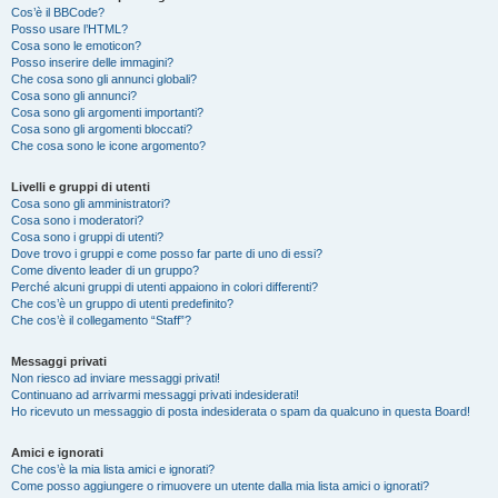
Cos’è il BBCode?
Posso usare l’HTML?
Cosa sono le emoticon?
Posso inserire delle immagini?
Che cosa sono gli annunci globali?
Cosa sono gli annunci?
Cosa sono gli argomenti importanti?
Cosa sono gli argomenti bloccati?
Che cosa sono le icone argomento?
Livelli e gruppi di utenti
Cosa sono gli amministratori?
Cosa sono i moderatori?
Cosa sono i gruppi di utenti?
Dove trovo i gruppi e come posso far parte di uno di essi?
Come divento leader di un gruppo?
Perché alcuni gruppi di utenti appaiono in colori differenti?
Che cos’è un gruppo di utenti predefinito?
Che cos’è il collegamento “Staff”?
Messaggi privati
Non riesco ad inviare messaggi privati!
Continuano ad arrivarmi messaggi privati indesiderati!
Ho ricevuto un messaggio di posta indesiderata o spam da qualcuno in questa Board!
Amici e ignorati
Che cos’è la mia lista amici e ignorati?
Come posso aggiungere o rimuovere un utente dalla mia lista amici o ignorati?