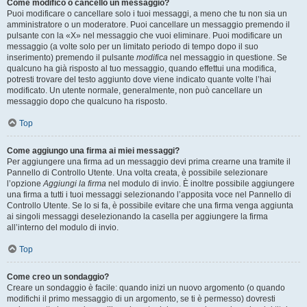
Come modifico o cancello un messaggio?
Puoi modificare o cancellare solo i tuoi messaggi, a meno che tu non sia un
amministratore o un moderatore. Puoi cancellare un messaggio premendo il
pulsante con la «X» nel messaggio che vuoi eliminare. Puoi modificare un
messaggio (a volte solo per un limitato periodo di tempo dopo il suo
inserimento) premendo il pulsante
modifica
nel messaggio in questione. Se
qualcuno ha già risposto al tuo messaggio, quando effettui una modifica,
potresti trovare del testo aggiunto dove viene indicato quante volte l’hai
modificato. Un utente normale, generalmente, non può cancellare un
messaggio dopo che qualcuno ha risposto.
Top
Come aggiungo una firma ai miei messaggi?
Per aggiungere una firma ad un messaggio devi prima crearne una tramite il
Pannello di Controllo Utente. Una volta creata, è possibile selezionare
l’opzione
Aggiungi la firma
nel modulo di invio. È inoltre possibile aggiungere
una firma a tutti i tuoi messaggi selezionando l’apposita voce nel Pannello di
Controllo Utente. Se lo si fa, è possibile evitare che una firma venga aggiunta
ai singoli messaggi deselezionando la casella per aggiungere la firma
all’interno del modulo di invio.
Top
Come creo un sondaggio?
Creare un sondaggio è facile: quando inizi un nuovo argomento (o quando
modifichi il primo messaggio di un argomento, se ti è permesso) dovresti