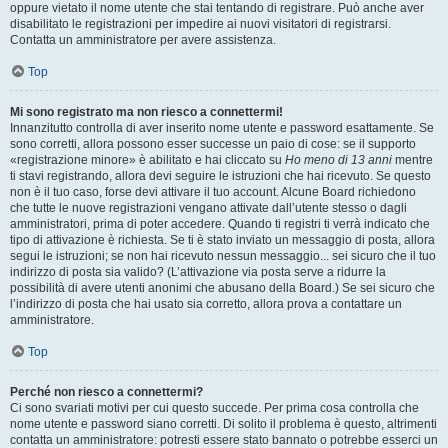
oppure vietato il nome utente che stai tentando di registrare. Può anche aver
disabilitato le registrazioni per impedire ai nuovi visitatori di registrarsi.
Contatta un amministratore per avere assistenza.
Top
Mi sono registrato ma non riesco a connettermi!
Innanzitutto controlla di aver inserito nome utente e password esattamente. Se
sono corretti, allora possono esser successe un paio di cose: se il supporto
«registrazione minore» è abilitato e hai cliccato su
Ho meno di 13 anni
mentre
ti stavi registrando, allora devi seguire le istruzioni che hai ricevuto. Se questo
non è il tuo caso, forse devi attivare il tuo account. Alcune Board richiedono
che tutte le nuove registrazioni vengano attivate dall’utente stesso o dagli
amministratori, prima di poter accedere. Quando ti registri ti verrà indicato che
tipo di attivazione è richiesta. Se ti è stato inviato un messaggio di posta, allora
segui le istruzioni; se non hai ricevuto nessun messaggio... sei sicuro che il tuo
indirizzo di posta sia valido? (L’attivazione via posta serve a ridurre la
possibilità di avere utenti anonimi che abusano della Board.) Se sei sicuro che
l’indirizzo di posta che hai usato sia corretto, allora prova a contattare un
amministratore.
Top
Perché non riesco a connettermi?
Ci sono svariati motivi per cui questo succede. Per prima cosa controlla che
nome utente e password siano corretti. Di solito il problema è questo, altrimenti
contatta un amministratore: potresti essere stato bannato o potrebbe esserci un