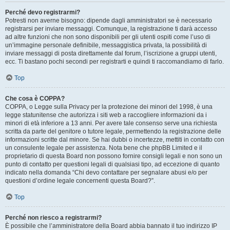
Perché devo registrarmi?
Potresti non averne bisogno: dipende dagli amministratori se è necessario
registrarsi per inviare messaggi. Comunque, la registrazione ti darà accesso
ad altre funzioni che non sono disponibili per gli utenti ospiti come l’uso di
un’immagine personale definibile, messaggistica privata, la possibilità di
inviare messaggi di posta direttamente dal forum, l’iscrizione a gruppi utenti,
ecc. Ti bastano pochi secondi per registrarti e quindi ti raccomandiamo di farlo.
Top
Che cosa è COPPA?
COPPA, o Legge sulla Privacy per la protezione dei minori del 1998, è una
legge statunitense che autorizza i siti web a raccogliere informazioni da i
minori di età inferiore a 13 anni. Per avere tale consenso serve una richiesta
scritta da parte del genitore o tutore legale, permettendo la registrazione delle
informazioni scritte dal minore. Se hai dubbi o incertezze, mettiti in contatto con
un consulente legale per assistenza. Nota bene che phpBB Limited e il
proprietario di questa Board non possono fornire consigli legali e non sono un
punto di contatto per questioni legali di qualsiasi tipo, ad eccezione di quanto
indicato nella domanda “Chi devo contattare per segnalare abusi e/o per
questioni d’ordine legale concernenti questa Board?”.
Top
Perché non riesco a registrarmi?
È possibile che l’amministratore della Board abbia bannato il tuo indirizzo IP