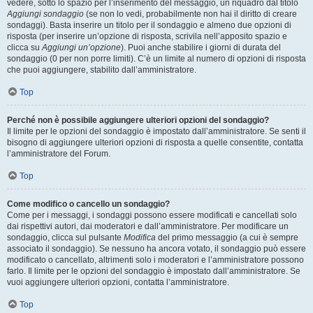
vedere, sotto lo spazio per l’inserimento del messaggio, un riquadro dal titolo
Aggiungi sondaggio
(se non lo vedi, probabilmente non hai il diritto di creare
sondaggi). Basta inserire un titolo per il sondaggio e almeno due opzioni di
risposta (per inserire un’opzione di risposta, scrivila nell’apposito spazio e
clicca su
Aggiungi un’opzione
). Puoi anche stabilire i giorni di durata del
sondaggio (0 per non porre limiti). C’è un limite al numero di opzioni di risposta
che puoi aggiungere, stabilito dall’amministratore.
Top
Perché non è possibile aggiungere ulteriori opzioni del sondaggio?
Il limite per le opzioni del sondaggio è impostato dall’amministratore. Se senti il
bisogno di aggiungere ulteriori opzioni di risposta a quelle consentite, contatta
l’amministratore del Forum.
Top
Come modifico o cancello un sondaggio?
Come per i messaggi, i sondaggi possono essere modificati e cancellati solo
dai rispettivi autori, dai moderatori e dall’amministratore. Per modificare un
sondaggio, clicca sul pulsante
Modifica
del primo messaggio (a cui è sempre
associato il sondaggio). Se nessuno ha ancora votato, il sondaggio può essere
modificato o cancellato, altrimenti solo i moderatori e l’amministratore possono
farlo. Il limite per le opzioni del sondaggio è impostato dall’amministratore. Se
vuoi aggiungere ulteriori opzioni, contatta l’amministratore.
Top