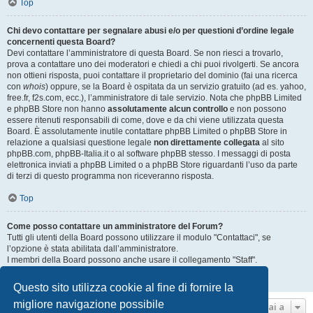
Top
Chi devo contattare per segnalare abusi e/o per questioni d’ordine legale
concernenti questa Board?
Devi contattare l’amministratore di questa Board. Se non riesci a trovarlo,
prova a contattare uno dei moderatori e chiedi a chi puoi rivolgerti. Se ancora
non ottieni risposta, puoi contattare il proprietario del dominio (fai una ricerca
con
whois
) oppure, se la Board è ospitata da un servizio gratuito (ad es. yahoo,
free.fr, f2s.com, ecc.), l’amministratore di tale servizio. Nota che phpBB Limited
e phpBB Store non hanno
assolutamente alcun controllo
e non possono
essere ritenuti responsabili di come, dove e da chi viene utilizzata questa
Board. È assolutamente inutile contattare phpBB Limited o phpBB Store in
relazione a qualsiasi questione legale
non direttamente collegata
al sito
phpBB.com, phpBB-Italia.it o al software phpBB stesso. I messaggi di posta
elettronica inviati a phpBB Limited o a phpBB Store riguardanti l’uso da parte
di terzi di questo programma non riceveranno risposta.
Top
Come posso contattare un amministratore del Forum?
Tutti gli utenti della Board possono utilizzare il modulo "Contattaci", se
l’opzione è stata abilitata dall’amministratore.
I membri della Board possono anche usare il collegamento "Staff".
Top
Questo sito utilizza cookie al fine di fornire la
migliore navigazione possibile
Vai a