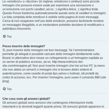
Le «emoticon» o «faccine» (in inglese,
emoticons
o
smileys
) sono piccole
immagini che possono essere usate per esprimere una sensazione o
un’emozione con pochi caratteri; ad es. :) significa felice, :( significa triste.
Questo Forum trasforma automaticamente queste serie di caratteri in immagini.
La lista completa delle emoticon è visibile nella pagina di invio messaggi.
Cerca di non esagerare nell’uso delle emoticon, possono facilmente rendere
un messaggio illeggibile, e un moderatore potrebbe decidere di modificarlo o
addirittura rimuoverlo.
Top
Posso inserire delle immagini?
Sì, puoi inserire delle immagini nei tuoi messaggi. Se l’amministratore
permette gli allegati è possibile caricare delle immagini direttamente sulla
Board; in alternativa devi creare un collegamento a un’immagine ospitata su
un server di pubblico accesso, ad es. http://www.indirizzo-del-
sito.com/immagine.gif. Non puoi inserire immagini che hai sul tuo PC (a meno
che non abbia un server!) o immagini che si trovano dietro sistemi di
autenticazione, come caselle di posta tipo yahoo o hotmail, siti protetti da
codici di accesso, ecc. Per inserire l’immagine, puoi usare il comando BBCode
[img].
Top
Che cosa sono gli annunci globali?
Gli annunci globali sono annunci che contengono informazioni molto
importanti e tu dovresti leggerli quanto prima. Gli annunci globali appaiono in