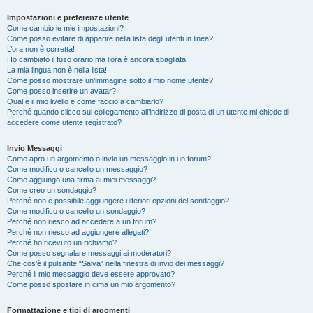
Impostazioni e preferenze utente
Come cambio le mie impostazioni?
Come posso evitare di apparire nella lista degli utenti in linea?
L’ora non è corretta!
Ho cambiato il fuso orario ma l’ora è ancora sbagliata
La mia lingua non è nella lista!
Come posso mostrare un’immagine sotto il mio nome utente?
Come posso inserire un avatar?
Qual è il mio livello e come faccio a cambiarlo?
Perché quando clicco sul collegamento all’indirizzo di posta di un utente mi chiede di
accedere come utente registrato?
Invio Messaggi
Come apro un argomento o invio un messaggio in un forum?
Come modifico o cancello un messaggio?
Come aggiungo una firma ai miei messaggi?
Come creo un sondaggio?
Perché non è possibile aggiungere ulteriori opzioni del sondaggio?
Come modifico o cancello un sondaggio?
Perché non riesco ad accedere a un forum?
Perché non riesco ad aggiungere allegati?
Perché ho ricevuto un richiamo?
Come posso segnalare messaggi ai moderatori?
Che cos’è il pulsante “Salva” nella finestra di invio dei messaggi?
Perché il mio messaggio deve essere approvato?
Come posso spostare in cima un mio argomento?
Formattazione e tipi di argomenti