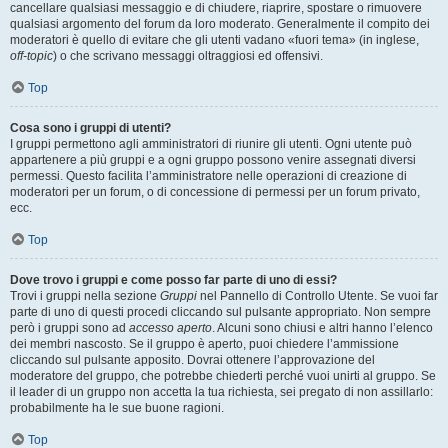
cancellare qualsiasi messaggio e di chiudere, riaprire, spostare o rimuovere
qualsiasi argomento del forum da loro moderato. Generalmente il compito dei
moderatori è quello di evitare che gli utenti vadano «fuori tema» (in inglese,
off-topic
) o che scrivano messaggi oltraggiosi ed offensivi.
Top
Cosa sono i gruppi di utenti?
I gruppi permettono agli amministratori di riunire gli utenti. Ogni utente può
appartenere a più gruppi e a ogni gruppo possono venire assegnati diversi
permessi. Questo facilita l’amministratore nelle operazioni di creazione di
moderatori per un forum, o di concessione di permessi per un forum privato,
ecc.
Top
Dove trovo i gruppi e come posso far parte di uno di essi?
Trovi i gruppi nella sezione
Gruppi
nel Pannello di Controllo Utente. Se vuoi far
parte di uno di questi procedi cliccando sul pulsante appropriato. Non sempre
però i gruppi sono ad
accesso aperto
. Alcuni sono chiusi e altri hanno l’elenco
dei membri nascosto. Se il gruppo è aperto, puoi chiedere l’ammissione
cliccando sul pulsante apposito. Dovrai ottenere l’approvazione del
moderatore del gruppo, che potrebbe chiederti perché vuoi unirti al gruppo. Se
il leader di un gruppo non accetta la tua richiesta, sei pregato di non assillarlo:
probabilmente ha le sue buone ragioni.
Top