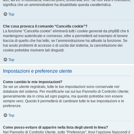
altri, ad es. in biblioteca, Internet point, università, ecc. Se non vedi il checkbox,
significa che un amministratore ha disabilitato questa caratteristica.
Top
Che cosa provoca il comando “Cancella cookie”?
La funzione “Cancella cookie” eliminerà tutti i cookie generati da phpBB che ti
mantengono autenticato e connesso, oltre a permetterti ad esempio di tenere
traccia di quello che hai letto, se l’amministrazione ha attivato la funzione. Se
hai avuto problemi di accesso o di uscita dal sistema, la cancellazione dei
cookie potrebbe risolvere tali disguidi.
Top
Impostazioni e preferenze utente
Come cambio le mie impostazioni?
Se sei un utente registrato, tutte le tue impostazioni sono conservate nel
database del sistema. Per modificarle vai sul tuo Pannello di Controllo Utente;
generalmente sta in cima ad ogni pagina, ma questo potrebbe non essere
sempre vero. Questo ti permetterà di cambiare tutte le tue impostazioni e le
preferenze.
Top
Come posso evitare di apparire nella lista degli utenti in linea?
Nel Pannello di Controllo Utente, sotto “Preferenze”, trovi l’opzione
Nascondi il