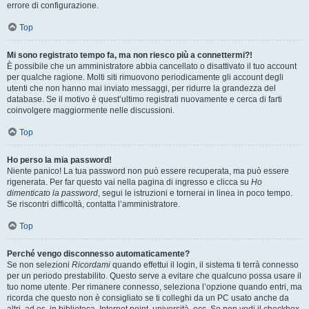
errore di configurazione.
Top
Mi sono registrato tempo fa, ma non riesco più a connettermi?!
È possibile che un amministratore abbia cancellato o disattivato il tuo account
per qualche ragione. Molti siti rimuovono periodicamente gli account degli
utenti che non hanno mai inviato messaggi, per ridurre la grandezza del
database. Se il motivo è quest’ultimo registrati nuovamente e cerca di farti
coinvolgere maggiormente nelle discussioni.
Top
Ho perso la mia password!
Niente panico! La tua password non può essere recuperata, ma può essere
rigenerata. Per far questo vai nella pagina di ingresso e clicca su
Ho
dimenticato la password
, segui le istruzioni e tornerai in linea in poco tempo.
Se riscontri difficoltà, contatta l’amministratore.
Top
Perché vengo disconnesso automaticamente?
Se non selezioni
Ricordami
quando effettui il login, il sistema ti terrà connesso
per un periodo prestabilito. Questo serve a evitare che qualcuno possa usare il
tuo nome utente. Per rimanere connesso, seleziona l’opzione quando entri, ma
ricorda che questo non è consigliato se ti colleghi da un PC usato anche da