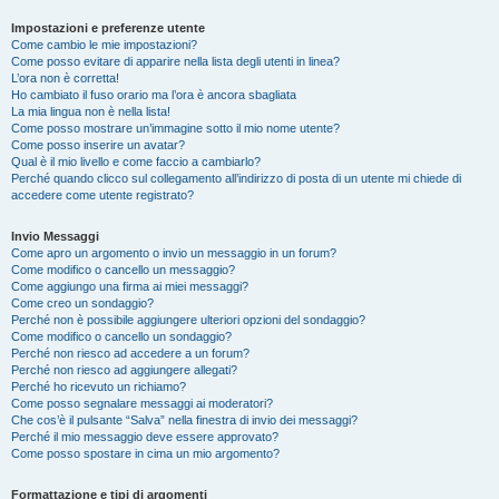
Impostazioni e preferenze utente
Come cambio le mie impostazioni?
Come posso evitare di apparire nella lista degli utenti in linea?
L’ora non è corretta!
Ho cambiato il fuso orario ma l’ora è ancora sbagliata
La mia lingua non è nella lista!
Come posso mostrare un’immagine sotto il mio nome utente?
Come posso inserire un avatar?
Qual è il mio livello e come faccio a cambiarlo?
Perché quando clicco sul collegamento all’indirizzo di posta di un utente mi chiede di
accedere come utente registrato?
Invio Messaggi
Come apro un argomento o invio un messaggio in un forum?
Come modifico o cancello un messaggio?
Come aggiungo una firma ai miei messaggi?
Come creo un sondaggio?
Perché non è possibile aggiungere ulteriori opzioni del sondaggio?
Come modifico o cancello un sondaggio?
Perché non riesco ad accedere a un forum?
Perché non riesco ad aggiungere allegati?
Perché ho ricevuto un richiamo?
Come posso segnalare messaggi ai moderatori?
Che cos’è il pulsante “Salva” nella finestra di invio dei messaggi?
Perché il mio messaggio deve essere approvato?
Come posso spostare in cima un mio argomento?
Formattazione e tipi di argomenti