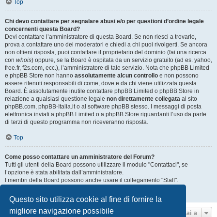
Top
Chi devo contattare per segnalare abusi e/o per questioni d’ordine legale
concernenti questa Board?
Devi contattare l’amministratore di questa Board. Se non riesci a trovarlo,
prova a contattare uno dei moderatori e chiedi a chi puoi rivolgerti. Se ancora
non ottieni risposta, puoi contattare il proprietario del dominio (fai una ricerca
con
whois
) oppure, se la Board è ospitata da un servizio gratuito (ad es. yahoo,
free.fr, f2s.com, ecc.), l’amministratore di tale servizio. Nota che phpBB Limited
e phpBB Store non hanno
assolutamente alcun controllo
e non possono
essere ritenuti responsabili di come, dove e da chi viene utilizzata questa
Board. È assolutamente inutile contattare phpBB Limited o phpBB Store in
relazione a qualsiasi questione legale
non direttamente collegata
al sito
phpBB.com, phpBB-Italia.it o al software phpBB stesso. I messaggi di posta
elettronica inviati a phpBB Limited o a phpBB Store riguardanti l’uso da parte
di terzi di questo programma non riceveranno risposta.
Top
Come posso contattare un amministratore del Forum?
Tutti gli utenti della Board possono utilizzare il modulo "Contattaci", se
l’opzione è stata abilitata dall’amministratore.
I membri della Board possono anche usare il collegamento "Staff".
Top
Questo sito utilizza cookie al fine di fornire la
migliore navigazione possibile
Vai a