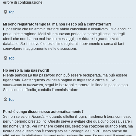
errore di configurazione.
Top
Mi sono registrato tempo fa, ma non riesco più a connettermi?!
È possibile che un amministratore abbia cancellato o disattivato il tuo account
per qualche ragione. Molti siti rimuovono periodicamente gli account degli
utenti che non hanno mai inviato messaggi, per ridurre la grandezza del
database. Se il motivo è quest’ultimo registrati nuovamente e cerca di farti
coinvolgere maggiormente nelle discussioni.
Top
Ho perso la mia password!
Niente panico! La tua password non può essere recuperata, ma può essere
rigenerata. Per far questo vai nella pagina di ingresso e clicca su
Ho
dimenticato la password
, segui le istruzioni e tornerai in linea in poco tempo.
Se riscontri difficoltà, contatta l’amministratore.
Top
Perché vengo disconnesso automaticamente?
Se non selezioni
Ricordami
quando effettui il login, il sistema ti terrà connesso
per un periodo prestabilito. Questo serve a evitare che qualcuno possa usare il
tuo nome utente. Per rimanere connesso, seleziona l’opzione quando entri, ma
ricorda che questo non è consigliato se ti colleghi da un PC usato anche da