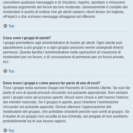
cancellare qualsiasi messaggio e di chiudere, riaprire, spostare o rimuovere
qualsiasi argomento del forum da loro moderato. Generalmente il compito dei
moderatori è quello di evitare che gli utenti vadano «fuori tema» (in inglese,
off-topic
) o che scrivano messaggi oltraggiosi ed offensivi.
Top
Cosa sono i gruppi di utenti?
I gruppi permettono agli amministratori di riunire gli utenti. Ogni utente può
appartenere a più gruppi e a ogni gruppo possono venire assegnati diversi
permessi. Questo facilita l’amministratore nelle operazioni di creazione di
moderatori per un forum, o di concessione di permessi per un forum privato,
ecc.
Top
Dove trovo i gruppi e come posso far parte di uno di essi?
Trovi i gruppi nella sezione
Gruppi
nel Pannello di Controllo Utente. Se vuoi far
parte di uno di questi procedi cliccando sul pulsante appropriato. Non sempre
però i gruppi sono ad
accesso aperto
. Alcuni sono chiusi e altri hanno l’elenco
dei membri nascosto. Se il gruppo è aperto, puoi chiedere l’ammissione
cliccando sul pulsante apposito. Dovrai ottenere l’approvazione del
moderatore del gruppo, che potrebbe chiederti perché vuoi unirti al gruppo. Se
il leader di un gruppo non accetta la tua richiesta, sei pregato di non assillarlo:
probabilmente ha le sue buone ragioni.
Top