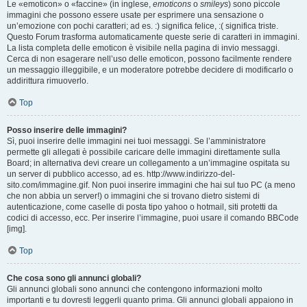
Le «emoticon» o «faccine» (in inglese,
emoticons
o
smileys
) sono piccole
immagini che possono essere usate per esprimere una sensazione o
un’emozione con pochi caratteri; ad es. :) significa felice, :( significa triste.
Questo Forum trasforma automaticamente queste serie di caratteri in immagini.
La lista completa delle emoticon è visibile nella pagina di invio messaggi.
Cerca di non esagerare nell’uso delle emoticon, possono facilmente rendere
un messaggio illeggibile, e un moderatore potrebbe decidere di modificarlo o
addirittura rimuoverlo.
Top
Posso inserire delle immagini?
Sì, puoi inserire delle immagini nei tuoi messaggi. Se l’amministratore
permette gli allegati è possibile caricare delle immagini direttamente sulla
Board; in alternativa devi creare un collegamento a un’immagine ospitata su
un server di pubblico accesso, ad es. http://www.indirizzo-del-
sito.com/immagine.gif. Non puoi inserire immagini che hai sul tuo PC (a meno
che non abbia un server!) o immagini che si trovano dietro sistemi di
autenticazione, come caselle di posta tipo yahoo o hotmail, siti protetti da
codici di accesso, ecc. Per inserire l’immagine, puoi usare il comando BBCode
[img].
Top
Che cosa sono gli annunci globali?
Gli annunci globali sono annunci che contengono informazioni molto
importanti e tu dovresti leggerli quanto prima. Gli annunci globali appaiono in