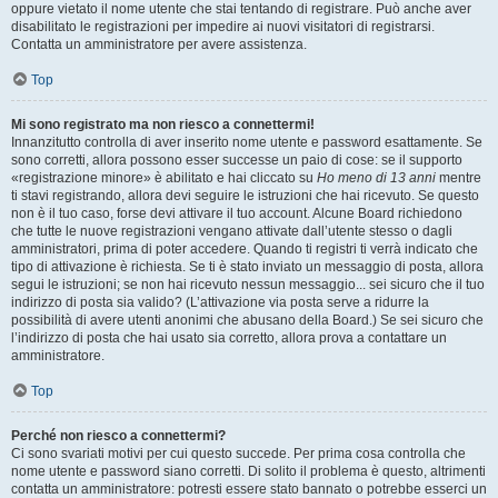
oppure vietato il nome utente che stai tentando di registrare. Può anche aver
disabilitato le registrazioni per impedire ai nuovi visitatori di registrarsi.
Contatta un amministratore per avere assistenza.
Top
Mi sono registrato ma non riesco a connettermi!
Innanzitutto controlla di aver inserito nome utente e password esattamente. Se
sono corretti, allora possono esser successe un paio di cose: se il supporto
«registrazione minore» è abilitato e hai cliccato su
Ho meno di 13 anni
mentre
ti stavi registrando, allora devi seguire le istruzioni che hai ricevuto. Se questo
non è il tuo caso, forse devi attivare il tuo account. Alcune Board richiedono
che tutte le nuove registrazioni vengano attivate dall’utente stesso o dagli
amministratori, prima di poter accedere. Quando ti registri ti verrà indicato che
tipo di attivazione è richiesta. Se ti è stato inviato un messaggio di posta, allora
segui le istruzioni; se non hai ricevuto nessun messaggio... sei sicuro che il tuo
indirizzo di posta sia valido? (L’attivazione via posta serve a ridurre la
possibilità di avere utenti anonimi che abusano della Board.) Se sei sicuro che
l’indirizzo di posta che hai usato sia corretto, allora prova a contattare un
amministratore.
Top
Perché non riesco a connettermi?
Ci sono svariati motivi per cui questo succede. Per prima cosa controlla che
nome utente e password siano corretti. Di solito il problema è questo, altrimenti
contatta un amministratore: potresti essere stato bannato o potrebbe esserci un