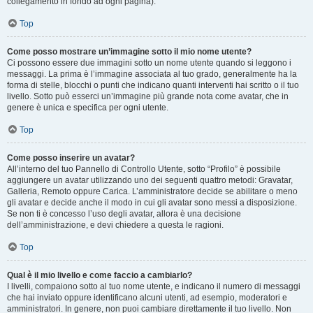
collegamento in fondo ad ogni pagina).
Top
Come posso mostrare un’immagine sotto il mio nome utente?
Ci possono essere due immagini sotto un nome utente quando si leggono i
messaggi. La prima è l’immagine associata al tuo grado, generalmente ha la
forma di stelle, blocchi o punti che indicano quanti interventi hai scritto o il tuo
livello. Sotto può esserci un’immagine più grande nota come avatar, che in
genere è unica e specifica per ogni utente.
Top
Come posso inserire un avatar?
All’interno del tuo Pannello di Controllo Utente, sotto “Profilo” è possibile
aggiungere un avatar utilizzando uno dei seguenti quattro metodi: Gravatar,
Galleria, Remoto oppure Carica. L’amministratore decide se abilitare o meno
gli avatar e decide anche il modo in cui gli avatar sono messi a disposizione.
Se non ti è concesso l’uso degli avatar, allora è una decisione
dell’amministrazione, e devi chiedere a questa le ragioni.
Top
Qual è il mio livello e come faccio a cambiarlo?
I livelli, compaiono sotto al tuo nome utente, e indicano il numero di messaggi
che hai inviato oppure identificano alcuni utenti, ad esempio, moderatori e
amministratori. In genere, non puoi cambiare direttamente il tuo livello. Non