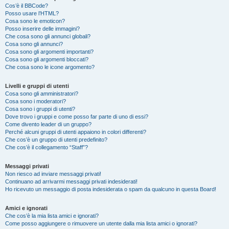
Cos’è il BBCode?
Posso usare l’HTML?
Cosa sono le emoticon?
Posso inserire delle immagini?
Che cosa sono gli annunci globali?
Cosa sono gli annunci?
Cosa sono gli argomenti importanti?
Cosa sono gli argomenti bloccati?
Che cosa sono le icone argomento?
Livelli e gruppi di utenti
Cosa sono gli amministratori?
Cosa sono i moderatori?
Cosa sono i gruppi di utenti?
Dove trovo i gruppi e come posso far parte di uno di essi?
Come divento leader di un gruppo?
Perché alcuni gruppi di utenti appaiono in colori differenti?
Che cos’è un gruppo di utenti predefinito?
Che cos’è il collegamento “Staff”?
Messaggi privati
Non riesco ad inviare messaggi privati!
Continuano ad arrivarmi messaggi privati indesiderati!
Ho ricevuto un messaggio di posta indesiderata o spam da qualcuno in questa Board!
Amici e ignorati
Che cos’è la mia lista amici e ignorati?
Come posso aggiungere o rimuovere un utente dalla mia lista amici o ignorati?