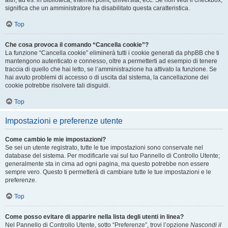
altri, ad es. in biblioteca, Internet point, università, ecc. Se non vedi il checkbox,
significa che un amministratore ha disabilitato questa caratteristica.
Top
Che cosa provoca il comando “Cancella cookie”?
La funzione “Cancella cookie” eliminerà tutti i cookie generati da phpBB che ti
mantengono autenticato e connesso, oltre a permetterti ad esempio di tenere
traccia di quello che hai letto, se l’amministrazione ha attivato la funzione. Se
hai avuto problemi di accesso o di uscita dal sistema, la cancellazione dei
cookie potrebbe risolvere tali disguidi.
Top
Impostazioni e preferenze utente
Come cambio le mie impostazioni?
Se sei un utente registrato, tutte le tue impostazioni sono conservate nel
database del sistema. Per modificarle vai sul tuo Pannello di Controllo Utente;
generalmente sta in cima ad ogni pagina, ma questo potrebbe non essere
sempre vero. Questo ti permetterà di cambiare tutte le tue impostazioni e le
preferenze.
Top
Come posso evitare di apparire nella lista degli utenti in linea?
Nel Pannello di Controllo Utente, sotto “Preferenze”, trovi l’opzione
Nascondi il