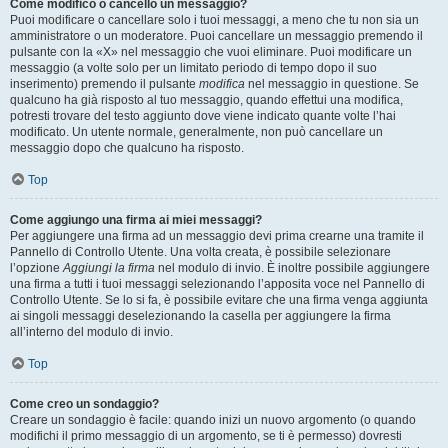
Come modifico o cancello un messaggio?
Puoi modificare o cancellare solo i tuoi messaggi, a meno che tu non sia un
amministratore o un moderatore. Puoi cancellare un messaggio premendo il
pulsante con la «X» nel messaggio che vuoi eliminare. Puoi modificare un
messaggio (a volte solo per un limitato periodo di tempo dopo il suo
inserimento) premendo il pulsante
modifica
nel messaggio in questione. Se
qualcuno ha già risposto al tuo messaggio, quando effettui una modifica,
potresti trovare del testo aggiunto dove viene indicato quante volte l’hai
modificato. Un utente normale, generalmente, non può cancellare un
messaggio dopo che qualcuno ha risposto.
Top
Come aggiungo una firma ai miei messaggi?
Per aggiungere una firma ad un messaggio devi prima crearne una tramite il
Pannello di Controllo Utente. Una volta creata, è possibile selezionare
l’opzione
Aggiungi la firma
nel modulo di invio. È inoltre possibile aggiungere
una firma a tutti i tuoi messaggi selezionando l’apposita voce nel Pannello di
Controllo Utente. Se lo si fa, è possibile evitare che una firma venga aggiunta
ai singoli messaggi deselezionando la casella per aggiungere la firma
all’interno del modulo di invio.
Top
Come creo un sondaggio?
Creare un sondaggio è facile: quando inizi un nuovo argomento (o quando
modifichi il primo messaggio di un argomento, se ti è permesso) dovresti