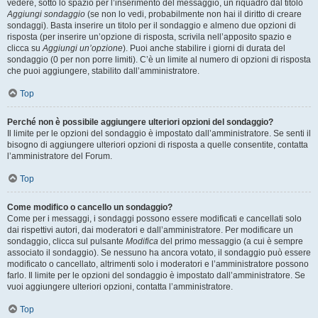
vedere, sotto lo spazio per l’inserimento del messaggio, un riquadro dal titolo
Aggiungi sondaggio
(se non lo vedi, probabilmente non hai il diritto di creare
sondaggi). Basta inserire un titolo per il sondaggio e almeno due opzioni di
risposta (per inserire un’opzione di risposta, scrivila nell’apposito spazio e
clicca su
Aggiungi un’opzione
). Puoi anche stabilire i giorni di durata del
sondaggio (0 per non porre limiti). C’è un limite al numero di opzioni di risposta
che puoi aggiungere, stabilito dall’amministratore.
Top
Perché non è possibile aggiungere ulteriori opzioni del sondaggio?
Il limite per le opzioni del sondaggio è impostato dall’amministratore. Se senti il
bisogno di aggiungere ulteriori opzioni di risposta a quelle consentite, contatta
l’amministratore del Forum.
Top
Come modifico o cancello un sondaggio?
Come per i messaggi, i sondaggi possono essere modificati e cancellati solo
dai rispettivi autori, dai moderatori e dall’amministratore. Per modificare un
sondaggio, clicca sul pulsante
Modifica
del primo messaggio (a cui è sempre
associato il sondaggio). Se nessuno ha ancora votato, il sondaggio può essere
modificato o cancellato, altrimenti solo i moderatori e l’amministratore possono
farlo. Il limite per le opzioni del sondaggio è impostato dall’amministratore. Se
vuoi aggiungere ulteriori opzioni, contatta l’amministratore.
Top