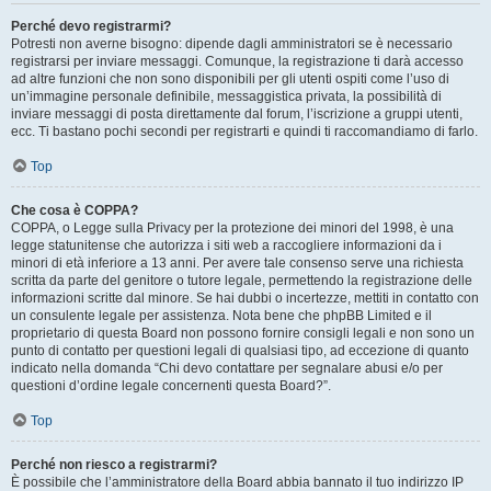
Perché devo registrarmi?
Potresti non averne bisogno: dipende dagli amministratori se è necessario
registrarsi per inviare messaggi. Comunque, la registrazione ti darà accesso
ad altre funzioni che non sono disponibili per gli utenti ospiti come l’uso di
un’immagine personale definibile, messaggistica privata, la possibilità di
inviare messaggi di posta direttamente dal forum, l’iscrizione a gruppi utenti,
ecc. Ti bastano pochi secondi per registrarti e quindi ti raccomandiamo di farlo.
Top
Che cosa è COPPA?
COPPA, o Legge sulla Privacy per la protezione dei minori del 1998, è una
legge statunitense che autorizza i siti web a raccogliere informazioni da i
minori di età inferiore a 13 anni. Per avere tale consenso serve una richiesta
scritta da parte del genitore o tutore legale, permettendo la registrazione delle
informazioni scritte dal minore. Se hai dubbi o incertezze, mettiti in contatto con
un consulente legale per assistenza. Nota bene che phpBB Limited e il
proprietario di questa Board non possono fornire consigli legali e non sono un
punto di contatto per questioni legali di qualsiasi tipo, ad eccezione di quanto
indicato nella domanda “Chi devo contattare per segnalare abusi e/o per
questioni d’ordine legale concernenti questa Board?”.
Top
Perché non riesco a registrarmi?
È possibile che l’amministratore della Board abbia bannato il tuo indirizzo IP