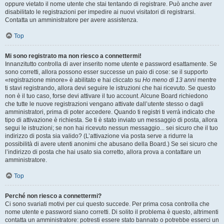
oppure vietato il nome utente che stai tentando di registrare. Può anche aver
disabilitato le registrazioni per impedire ai nuovi visitatori di registrarsi.
Contatta un amministratore per avere assistenza.
Top
Mi sono registrato ma non riesco a connettermi!
Innanzitutto controlla di aver inserito nome utente e password esattamente. Se
sono corretti, allora possono esser successe un paio di cose: se il supporto
«registrazione minore» è abilitato e hai cliccato su
Ho meno di 13 anni
mentre
ti stavi registrando, allora devi seguire le istruzioni che hai ricevuto. Se questo
non è il tuo caso, forse devi attivare il tuo account. Alcune Board richiedono
che tutte le nuove registrazioni vengano attivate dall’utente stesso o dagli
amministratori, prima di poter accedere. Quando ti registri ti verrà indicato che
tipo di attivazione è richiesta. Se ti è stato inviato un messaggio di posta, allora
segui le istruzioni; se non hai ricevuto nessun messaggio... sei sicuro che il tuo
indirizzo di posta sia valido? (L’attivazione via posta serve a ridurre la
possibilità di avere utenti anonimi che abusano della Board.) Se sei sicuro che
l’indirizzo di posta che hai usato sia corretto, allora prova a contattare un
amministratore.
Top
Perché non riesco a connettermi?
Ci sono svariati motivi per cui questo succede. Per prima cosa controlla che
nome utente e password siano corretti. Di solito il problema è questo, altrimenti
contatta un amministratore: potresti essere stato bannato o potrebbe esserci un