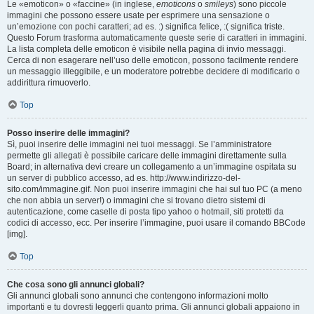
Le «emoticon» o «faccine» (in inglese,
emoticons
o
smileys
) sono piccole
immagini che possono essere usate per esprimere una sensazione o
un’emozione con pochi caratteri; ad es. :) significa felice, :( significa triste.
Questo Forum trasforma automaticamente queste serie di caratteri in immagini.
La lista completa delle emoticon è visibile nella pagina di invio messaggi.
Cerca di non esagerare nell’uso delle emoticon, possono facilmente rendere
un messaggio illeggibile, e un moderatore potrebbe decidere di modificarlo o
addirittura rimuoverlo.
Top
Posso inserire delle immagini?
Sì, puoi inserire delle immagini nei tuoi messaggi. Se l’amministratore
permette gli allegati è possibile caricare delle immagini direttamente sulla
Board; in alternativa devi creare un collegamento a un’immagine ospitata su
un server di pubblico accesso, ad es. http://www.indirizzo-del-
sito.com/immagine.gif. Non puoi inserire immagini che hai sul tuo PC (a meno
che non abbia un server!) o immagini che si trovano dietro sistemi di
autenticazione, come caselle di posta tipo yahoo o hotmail, siti protetti da
codici di accesso, ecc. Per inserire l’immagine, puoi usare il comando BBCode
[img].
Top
Che cosa sono gli annunci globali?
Gli annunci globali sono annunci che contengono informazioni molto
importanti e tu dovresti leggerli quanto prima. Gli annunci globali appaiono in