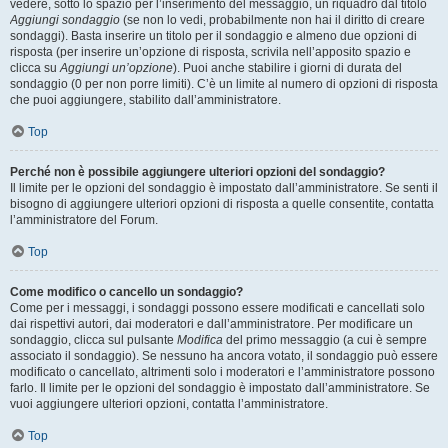
vedere, sotto lo spazio per l’inserimento del messaggio, un riquadro dal titolo
Aggiungi sondaggio
(se non lo vedi, probabilmente non hai il diritto di creare
sondaggi). Basta inserire un titolo per il sondaggio e almeno due opzioni di
risposta (per inserire un’opzione di risposta, scrivila nell’apposito spazio e
clicca su
Aggiungi un’opzione
). Puoi anche stabilire i giorni di durata del
sondaggio (0 per non porre limiti). C’è un limite al numero di opzioni di risposta
che puoi aggiungere, stabilito dall’amministratore.
Top
Perché non è possibile aggiungere ulteriori opzioni del sondaggio?
Il limite per le opzioni del sondaggio è impostato dall’amministratore. Se senti il
bisogno di aggiungere ulteriori opzioni di risposta a quelle consentite, contatta
l’amministratore del Forum.
Top
Come modifico o cancello un sondaggio?
Come per i messaggi, i sondaggi possono essere modificati e cancellati solo
dai rispettivi autori, dai moderatori e dall’amministratore. Per modificare un
sondaggio, clicca sul pulsante
Modifica
del primo messaggio (a cui è sempre
associato il sondaggio). Se nessuno ha ancora votato, il sondaggio può essere
modificato o cancellato, altrimenti solo i moderatori e l’amministratore possono
farlo. Il limite per le opzioni del sondaggio è impostato dall’amministratore. Se
vuoi aggiungere ulteriori opzioni, contatta l’amministratore.
Top