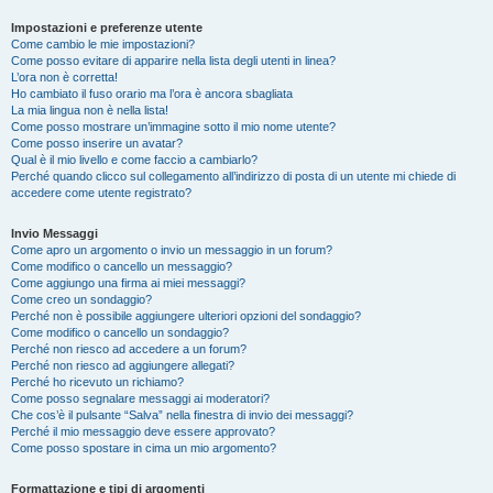
Impostazioni e preferenze utente
Come cambio le mie impostazioni?
Come posso evitare di apparire nella lista degli utenti in linea?
L’ora non è corretta!
Ho cambiato il fuso orario ma l’ora è ancora sbagliata
La mia lingua non è nella lista!
Come posso mostrare un’immagine sotto il mio nome utente?
Come posso inserire un avatar?
Qual è il mio livello e come faccio a cambiarlo?
Perché quando clicco sul collegamento all’indirizzo di posta di un utente mi chiede di
accedere come utente registrato?
Invio Messaggi
Come apro un argomento o invio un messaggio in un forum?
Come modifico o cancello un messaggio?
Come aggiungo una firma ai miei messaggi?
Come creo un sondaggio?
Perché non è possibile aggiungere ulteriori opzioni del sondaggio?
Come modifico o cancello un sondaggio?
Perché non riesco ad accedere a un forum?
Perché non riesco ad aggiungere allegati?
Perché ho ricevuto un richiamo?
Come posso segnalare messaggi ai moderatori?
Che cos’è il pulsante “Salva” nella finestra di invio dei messaggi?
Perché il mio messaggio deve essere approvato?
Come posso spostare in cima un mio argomento?
Formattazione e tipi di argomenti