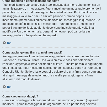
Come modifico o cancello un messaggio?
Puoi modificare o cancellare solo i tuoi messaggi, a meno che tu non sia un
amministratore o un moderatore. Puoi cancellare un messaggio premendo il
pulsante con la «X» nel messaggio che vuoi eliminare. Puoi modificare un
messaggio (a volte solo per un limitato periodo di tempo dopo il suo
inserimento) premendo il pulsante
modifica
nel messaggio in questione. Se
qualcuno ha già risposto al tuo messaggio, quando effettui una modifica,
potresti trovare del testo aggiunto dove viene indicato quante volte l’hai
modificato. Un utente normale, generalmente, non può cancellare un
messaggio dopo che qualcuno ha risposto.
Top
Come aggiungo una firma ai miei messaggi?
Per aggiungere una firma ad un messaggio devi prima crearne una tramite il
Pannello di Controllo Utente. Una volta creata, è possibile selezionare
l’opzione
Aggiungi la firma
nel modulo di invio. È inoltre possibile aggiungere
una firma a tutti i tuoi messaggi selezionando l’apposita voce nel Pannello di
Controllo Utente. Se lo si fa, è possibile evitare che una firma venga aggiunta
ai singoli messaggi deselezionando la casella per aggiungere la firma
all’interno del modulo di invio.
Top
Come creo un sondaggio?
Creare un sondaggio è facile: quando inizi un nuovo argomento (o quando
modifichi il primo messaggio di un argomento, se ti è permesso) dovresti