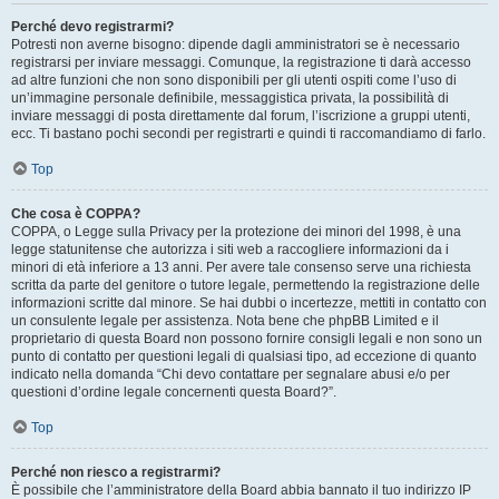
Perché devo registrarmi?
Potresti non averne bisogno: dipende dagli amministratori se è necessario
registrarsi per inviare messaggi. Comunque, la registrazione ti darà accesso
ad altre funzioni che non sono disponibili per gli utenti ospiti come l’uso di
un’immagine personale definibile, messaggistica privata, la possibilità di
inviare messaggi di posta direttamente dal forum, l’iscrizione a gruppi utenti,
ecc. Ti bastano pochi secondi per registrarti e quindi ti raccomandiamo di farlo.
Top
Che cosa è COPPA?
COPPA, o Legge sulla Privacy per la protezione dei minori del 1998, è una
legge statunitense che autorizza i siti web a raccogliere informazioni da i
minori di età inferiore a 13 anni. Per avere tale consenso serve una richiesta
scritta da parte del genitore o tutore legale, permettendo la registrazione delle
informazioni scritte dal minore. Se hai dubbi o incertezze, mettiti in contatto con
un consulente legale per assistenza. Nota bene che phpBB Limited e il
proprietario di questa Board non possono fornire consigli legali e non sono un
punto di contatto per questioni legali di qualsiasi tipo, ad eccezione di quanto
indicato nella domanda “Chi devo contattare per segnalare abusi e/o per
questioni d’ordine legale concernenti questa Board?”.
Top
Perché non riesco a registrarmi?
È possibile che l’amministratore della Board abbia bannato il tuo indirizzo IP