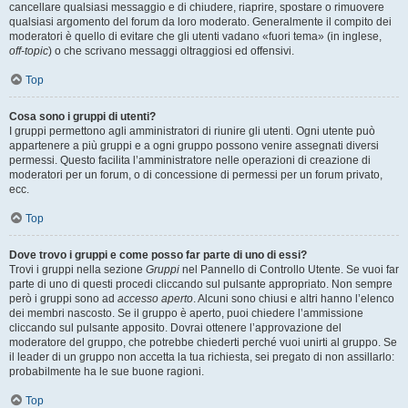
cancellare qualsiasi messaggio e di chiudere, riaprire, spostare o rimuovere
qualsiasi argomento del forum da loro moderato. Generalmente il compito dei
moderatori è quello di evitare che gli utenti vadano «fuori tema» (in inglese,
off-topic
) o che scrivano messaggi oltraggiosi ed offensivi.
Top
Cosa sono i gruppi di utenti?
I gruppi permettono agli amministratori di riunire gli utenti. Ogni utente può
appartenere a più gruppi e a ogni gruppo possono venire assegnati diversi
permessi. Questo facilita l’amministratore nelle operazioni di creazione di
moderatori per un forum, o di concessione di permessi per un forum privato,
ecc.
Top
Dove trovo i gruppi e come posso far parte di uno di essi?
Trovi i gruppi nella sezione
Gruppi
nel Pannello di Controllo Utente. Se vuoi far
parte di uno di questi procedi cliccando sul pulsante appropriato. Non sempre
però i gruppi sono ad
accesso aperto
. Alcuni sono chiusi e altri hanno l’elenco
dei membri nascosto. Se il gruppo è aperto, puoi chiedere l’ammissione
cliccando sul pulsante apposito. Dovrai ottenere l’approvazione del
moderatore del gruppo, che potrebbe chiederti perché vuoi unirti al gruppo. Se
il leader di un gruppo non accetta la tua richiesta, sei pregato di non assillarlo:
probabilmente ha le sue buone ragioni.
Top