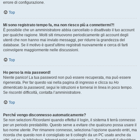
errore di configurazione.
Top
Mi sono registrato tempo fa, ma non riesco più a connettermi?!
È possibile che un amministratore abbia cancellato o disattivato il tuo account
per qualche ragione. Molti siti rimuovono periodicamente gli account degli
utenti che non hanno mai inviato messaggi, per ridurre la grandezza del
database. Se il motivo è quest’ultimo registrati nuovamente e cerca di farti
coinvolgere maggiormente nelle discussioni.
Top
Ho perso la mia password!
Niente panico! La tua password non può essere recuperata, ma può essere
rigenerata. Per far questo vai nella pagina di ingresso e clicca su
Ho
dimenticato la password
, segui le istruzioni e tornerai in linea in poco tempo.
Se riscontri difficoltà, contatta l’amministratore.
Top
Perché vengo disconnesso automaticamente?
Se non selezioni
Ricordami
quando effettui il login, il sistema ti terrà connesso
per un periodo prestabilito. Questo serve a evitare che qualcuno possa usare il
tuo nome utente. Per rimanere connesso, seleziona l’opzione quando entri, ma
ricorda che questo non è consigliato se ti colleghi da un PC usato anche da