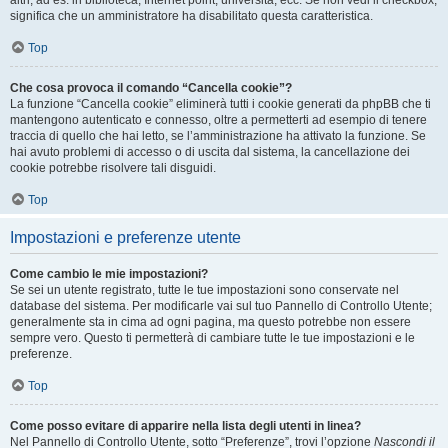
altri, ad es. in biblioteca, Internet point, università, ecc. Se non vedi il checkbox,
significa che un amministratore ha disabilitato questa caratteristica.
Top
Che cosa provoca il comando “Cancella cookie”?
La funzione “Cancella cookie” eliminerà tutti i cookie generati da phpBB che ti
mantengono autenticato e connesso, oltre a permetterti ad esempio di tenere
traccia di quello che hai letto, se l’amministrazione ha attivato la funzione. Se
hai avuto problemi di accesso o di uscita dal sistema, la cancellazione dei
cookie potrebbe risolvere tali disguidi.
Top
Impostazioni e preferenze utente
Come cambio le mie impostazioni?
Se sei un utente registrato, tutte le tue impostazioni sono conservate nel
database del sistema. Per modificarle vai sul tuo Pannello di Controllo Utente;
generalmente sta in cima ad ogni pagina, ma questo potrebbe non essere
sempre vero. Questo ti permetterà di cambiare tutte le tue impostazioni e le
preferenze.
Top
Come posso evitare di apparire nella lista degli utenti in linea?
Nel Pannello di Controllo Utente, sotto “Preferenze”, trovi l’opzione
Nascondi il