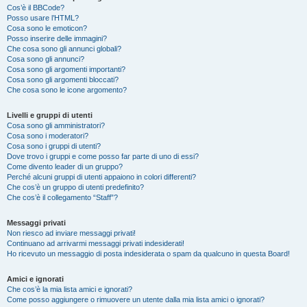
Cos’è il BBCode?
Posso usare l’HTML?
Cosa sono le emoticon?
Posso inserire delle immagini?
Che cosa sono gli annunci globali?
Cosa sono gli annunci?
Cosa sono gli argomenti importanti?
Cosa sono gli argomenti bloccati?
Che cosa sono le icone argomento?
Livelli e gruppi di utenti
Cosa sono gli amministratori?
Cosa sono i moderatori?
Cosa sono i gruppi di utenti?
Dove trovo i gruppi e come posso far parte di uno di essi?
Come divento leader di un gruppo?
Perché alcuni gruppi di utenti appaiono in colori differenti?
Che cos’è un gruppo di utenti predefinito?
Che cos’è il collegamento “Staff”?
Messaggi privati
Non riesco ad inviare messaggi privati!
Continuano ad arrivarmi messaggi privati indesiderati!
Ho ricevuto un messaggio di posta indesiderata o spam da qualcuno in questa Board!
Amici e ignorati
Che cos’è la mia lista amici e ignorati?
Come posso aggiungere o rimuovere un utente dalla mia lista amici o ignorati?