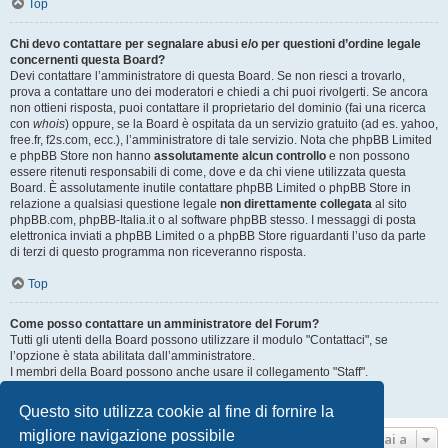
Top
Chi devo contattare per segnalare abusi e/o per questioni d’ordine legale
concernenti questa Board?
Devi contattare l’amministratore di questa Board. Se non riesci a trovarlo,
prova a contattare uno dei moderatori e chiedi a chi puoi rivolgerti. Se ancora
non ottieni risposta, puoi contattare il proprietario del dominio (fai una ricerca
con
whois
) oppure, se la Board è ospitata da un servizio gratuito (ad es. yahoo,
free.fr, f2s.com, ecc.), l’amministratore di tale servizio. Nota che phpBB Limited
e phpBB Store non hanno
assolutamente alcun controllo
e non possono
essere ritenuti responsabili di come, dove e da chi viene utilizzata questa
Board. È assolutamente inutile contattare phpBB Limited o phpBB Store in
relazione a qualsiasi questione legale
non direttamente collegata
al sito
phpBB.com, phpBB-Italia.it o al software phpBB stesso. I messaggi di posta
elettronica inviati a phpBB Limited o a phpBB Store riguardanti l’uso da parte
di terzi di questo programma non riceveranno risposta.
Top
Come posso contattare un amministratore del Forum?
Tutti gli utenti della Board possono utilizzare il modulo "Contattaci", se
l’opzione è stata abilitata dall’amministratore.
I membri della Board possono anche usare il collegamento "Staff".
Top
Questo sito utilizza cookie al fine di fornire la
migliore navigazione possibile
Vai a