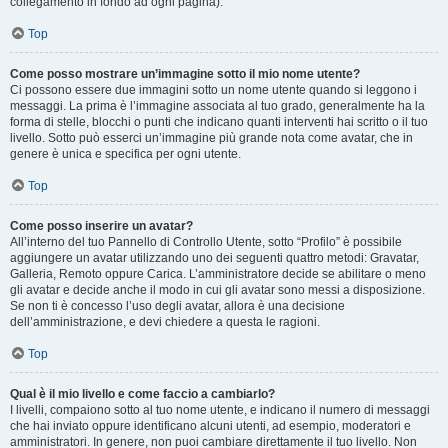
collegamento in fondo ad ogni pagina).
Top
Come posso mostrare un’immagine sotto il mio nome utente?
Ci possono essere due immagini sotto un nome utente quando si leggono i
messaggi. La prima è l’immagine associata al tuo grado, generalmente ha la
forma di stelle, blocchi o punti che indicano quanti interventi hai scritto o il tuo
livello. Sotto può esserci un’immagine più grande nota come avatar, che in
genere è unica e specifica per ogni utente.
Top
Come posso inserire un avatar?
All’interno del tuo Pannello di Controllo Utente, sotto “Profilo” è possibile
aggiungere un avatar utilizzando uno dei seguenti quattro metodi: Gravatar,
Galleria, Remoto oppure Carica. L’amministratore decide se abilitare o meno
gli avatar e decide anche il modo in cui gli avatar sono messi a disposizione.
Se non ti è concesso l’uso degli avatar, allora è una decisione
dell’amministrazione, e devi chiedere a questa le ragioni.
Top
Qual è il mio livello e come faccio a cambiarlo?
I livelli, compaiono sotto al tuo nome utente, e indicano il numero di messaggi
che hai inviato oppure identificano alcuni utenti, ad esempio, moderatori e
amministratori. In genere, non puoi cambiare direttamente il tuo livello. Non