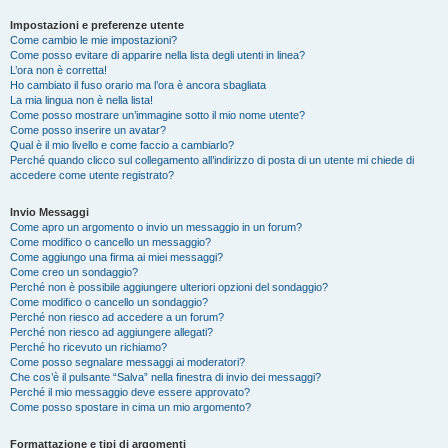
Impostazioni e preferenze utente
Come cambio le mie impostazioni?
Come posso evitare di apparire nella lista degli utenti in linea?
L’ora non è corretta!
Ho cambiato il fuso orario ma l’ora è ancora sbagliata
La mia lingua non è nella lista!
Come posso mostrare un’immagine sotto il mio nome utente?
Come posso inserire un avatar?
Qual è il mio livello e come faccio a cambiarlo?
Perché quando clicco sul collegamento all’indirizzo di posta di un utente mi chiede di
accedere come utente registrato?
Invio Messaggi
Come apro un argomento o invio un messaggio in un forum?
Come modifico o cancello un messaggio?
Come aggiungo una firma ai miei messaggi?
Come creo un sondaggio?
Perché non è possibile aggiungere ulteriori opzioni del sondaggio?
Come modifico o cancello un sondaggio?
Perché non riesco ad accedere a un forum?
Perché non riesco ad aggiungere allegati?
Perché ho ricevuto un richiamo?
Come posso segnalare messaggi ai moderatori?
Che cos’è il pulsante “Salva” nella finestra di invio dei messaggi?
Perché il mio messaggio deve essere approvato?
Come posso spostare in cima un mio argomento?
Formattazione e tipi di argomenti