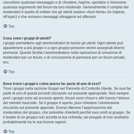
cancellare qualsiasi messaggio e di chiudere, riaprire, spostare o rimuovere
qualsiasi argomento del forum da loro moderato. Generalmente il compito dei
moderatori è quello di evitare che gli utenti vadano «fuori tema» (in inglese,
off-topic
) o che scrivano messaggi oltraggiosi ed offensivi.
Top
Cosa sono i gruppi di utenti?
I gruppi permettono agli amministratori di riunire gli utenti. Ogni utente può
appartenere a più gruppi e a ogni gruppo possono venire assegnati diversi
permessi. Questo facilita l’amministratore nelle operazioni di creazione di
moderatori per un forum, o di concessione di permessi per un forum privato,
ecc.
Top
Dove trovo i gruppi e come posso far parte di uno di essi?
Trovi i gruppi nella sezione
Gruppi
nel Pannello di Controllo Utente. Se vuoi far
parte di uno di questi procedi cliccando sul pulsante appropriato. Non sempre
però i gruppi sono ad
accesso aperto
. Alcuni sono chiusi e altri hanno l’elenco
dei membri nascosto. Se il gruppo è aperto, puoi chiedere l’ammissione
cliccando sul pulsante apposito. Dovrai ottenere l’approvazione del
moderatore del gruppo, che potrebbe chiederti perché vuoi unirti al gruppo. Se
il leader di un gruppo non accetta la tua richiesta, sei pregato di non assillarlo:
probabilmente ha le sue buone ragioni.
Top