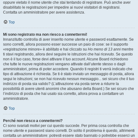
oppure vietato il nome utente che stai tentando di registrare. Può anche aver
disabilitato le registrazioni per impedire ai nuovi visitatori di registrarsi.
Contatta un amministratore per avere assistenza.
Top
Mi sono registrato ma non riesco a connettermi!
Innanzitutto controlla di aver inserito nome utente e password esattamente. Se
sono corretti, allora possono esser successe un paio di cose: se il supporto
«registrazione minore» è abilitato e hai cliccato su
Ho meno di 13 anni
mentre
ti stavi registrando, allora devi seguire le istruzioni che hai ricevuto. Se questo
non è il tuo caso, forse devi attivare il tuo account. Alcune Board richiedono
che tutte le nuove registrazioni vengano attivate dall’utente stesso o dagli
amministratori, prima di poter accedere. Quando ti registri ti verrà indicato che
tipo di attivazione è richiesta. Se ti è stato inviato un messaggio di posta, allora
segui le istruzioni; se non hai ricevuto nessun messaggio... sei sicuro che il tuo
indirizzo di posta sia valido? (L’attivazione via posta serve a ridurre la
possibilità di avere utenti anonimi che abusano della Board.) Se sei sicuro che
l’indirizzo di posta che hai usato sia corretto, allora prova a contattare un
amministratore.
Top
Perché non riesco a connettermi?
Ci sono svariati motivi per cui questo succede. Per prima cosa controlla che
nome utente e password siano corretti. Di solito il problema è questo, altrimenti
contatta un amministratore: potresti essere stato bannato o potrebbe esserci un