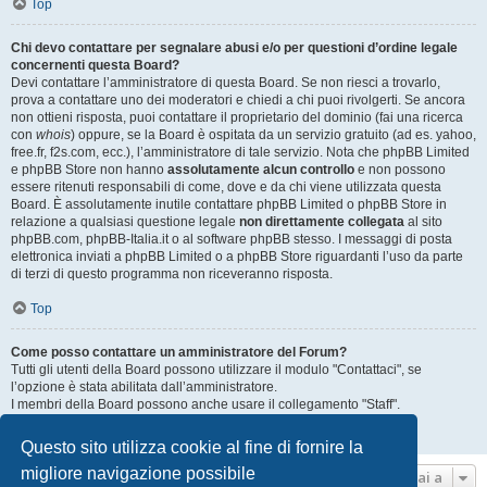
Top
Chi devo contattare per segnalare abusi e/o per questioni d’ordine legale
concernenti questa Board?
Devi contattare l’amministratore di questa Board. Se non riesci a trovarlo,
prova a contattare uno dei moderatori e chiedi a chi puoi rivolgerti. Se ancora
non ottieni risposta, puoi contattare il proprietario del dominio (fai una ricerca
con
whois
) oppure, se la Board è ospitata da un servizio gratuito (ad es. yahoo,
free.fr, f2s.com, ecc.), l’amministratore di tale servizio. Nota che phpBB Limited
e phpBB Store non hanno
assolutamente alcun controllo
e non possono
essere ritenuti responsabili di come, dove e da chi viene utilizzata questa
Board. È assolutamente inutile contattare phpBB Limited o phpBB Store in
relazione a qualsiasi questione legale
non direttamente collegata
al sito
phpBB.com, phpBB-Italia.it o al software phpBB stesso. I messaggi di posta
elettronica inviati a phpBB Limited o a phpBB Store riguardanti l’uso da parte
di terzi di questo programma non riceveranno risposta.
Top
Come posso contattare un amministratore del Forum?
Tutti gli utenti della Board possono utilizzare il modulo "Contattaci", se
l’opzione è stata abilitata dall’amministratore.
I membri della Board possono anche usare il collegamento "Staff".
Top
Questo sito utilizza cookie al fine di fornire la
migliore navigazione possibile
Vai a