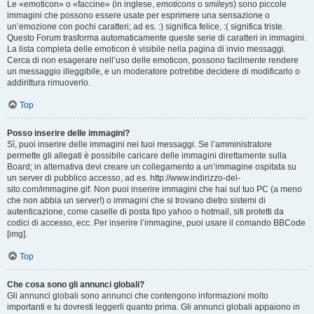
Le «emoticon» o «faccine» (in inglese,
emoticons
o
smileys
) sono piccole
immagini che possono essere usate per esprimere una sensazione o
un’emozione con pochi caratteri; ad es. :) significa felice, :( significa triste.
Questo Forum trasforma automaticamente queste serie di caratteri in immagini.
La lista completa delle emoticon è visibile nella pagina di invio messaggi.
Cerca di non esagerare nell’uso delle emoticon, possono facilmente rendere
un messaggio illeggibile, e un moderatore potrebbe decidere di modificarlo o
addirittura rimuoverlo.
Top
Posso inserire delle immagini?
Sì, puoi inserire delle immagini nei tuoi messaggi. Se l’amministratore
permette gli allegati è possibile caricare delle immagini direttamente sulla
Board; in alternativa devi creare un collegamento a un’immagine ospitata su
un server di pubblico accesso, ad es. http://www.indirizzo-del-
sito.com/immagine.gif. Non puoi inserire immagini che hai sul tuo PC (a meno
che non abbia un server!) o immagini che si trovano dietro sistemi di
autenticazione, come caselle di posta tipo yahoo o hotmail, siti protetti da
codici di accesso, ecc. Per inserire l’immagine, puoi usare il comando BBCode
[img].
Top
Che cosa sono gli annunci globali?
Gli annunci globali sono annunci che contengono informazioni molto
importanti e tu dovresti leggerli quanto prima. Gli annunci globali appaiono in