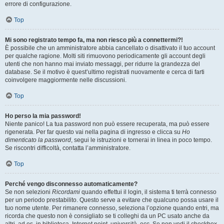
errore di configurazione.
Top
Mi sono registrato tempo fa, ma non riesco più a connettermi?!
È possibile che un amministratore abbia cancellato o disattivato il tuo account
per qualche ragione. Molti siti rimuovono periodicamente gli account degli
utenti che non hanno mai inviato messaggi, per ridurre la grandezza del
database. Se il motivo è quest’ultimo registrati nuovamente e cerca di farti
coinvolgere maggiormente nelle discussioni.
Top
Ho perso la mia password!
Niente panico! La tua password non può essere recuperata, ma può essere
rigenerata. Per far questo vai nella pagina di ingresso e clicca su
Ho
dimenticato la password
, segui le istruzioni e tornerai in linea in poco tempo.
Se riscontri difficoltà, contatta l’amministratore.
Top
Perché vengo disconnesso automaticamente?
Se non selezioni
Ricordami
quando effettui il login, il sistema ti terrà connesso
per un periodo prestabilito. Questo serve a evitare che qualcuno possa usare il
tuo nome utente. Per rimanere connesso, seleziona l’opzione quando entri, ma
ricorda che questo non è consigliato se ti colleghi da un PC usato anche da