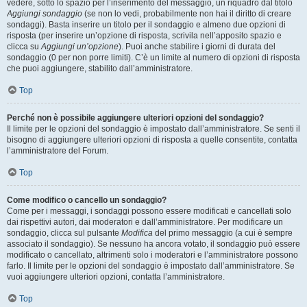
vedere, sotto lo spazio per l’inserimento del messaggio, un riquadro dal titolo
Aggiungi sondaggio
(se non lo vedi, probabilmente non hai il diritto di creare
sondaggi). Basta inserire un titolo per il sondaggio e almeno due opzioni di
risposta (per inserire un’opzione di risposta, scrivila nell’apposito spazio e
clicca su
Aggiungi un’opzione
). Puoi anche stabilire i giorni di durata del
sondaggio (0 per non porre limiti). C’è un limite al numero di opzioni di risposta
che puoi aggiungere, stabilito dall’amministratore.
Top
Perché non è possibile aggiungere ulteriori opzioni del sondaggio?
Il limite per le opzioni del sondaggio è impostato dall’amministratore. Se senti il
bisogno di aggiungere ulteriori opzioni di risposta a quelle consentite, contatta
l’amministratore del Forum.
Top
Come modifico o cancello un sondaggio?
Come per i messaggi, i sondaggi possono essere modificati e cancellati solo
dai rispettivi autori, dai moderatori e dall’amministratore. Per modificare un
sondaggio, clicca sul pulsante
Modifica
del primo messaggio (a cui è sempre
associato il sondaggio). Se nessuno ha ancora votato, il sondaggio può essere
modificato o cancellato, altrimenti solo i moderatori e l’amministratore possono
farlo. Il limite per le opzioni del sondaggio è impostato dall’amministratore. Se
vuoi aggiungere ulteriori opzioni, contatta l’amministratore.
Top