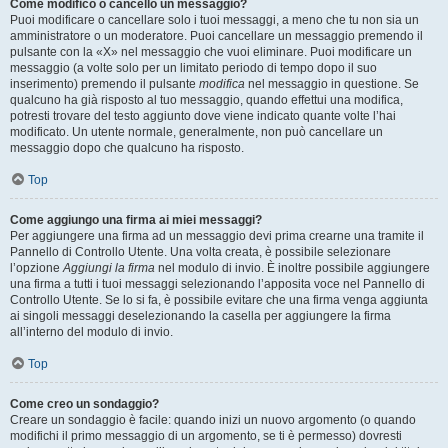
Come modifico o cancello un messaggio?
Puoi modificare o cancellare solo i tuoi messaggi, a meno che tu non sia un
amministratore o un moderatore. Puoi cancellare un messaggio premendo il
pulsante con la «X» nel messaggio che vuoi eliminare. Puoi modificare un
messaggio (a volte solo per un limitato periodo di tempo dopo il suo
inserimento) premendo il pulsante
modifica
nel messaggio in questione. Se
qualcuno ha già risposto al tuo messaggio, quando effettui una modifica,
potresti trovare del testo aggiunto dove viene indicato quante volte l’hai
modificato. Un utente normale, generalmente, non può cancellare un
messaggio dopo che qualcuno ha risposto.
Top
Come aggiungo una firma ai miei messaggi?
Per aggiungere una firma ad un messaggio devi prima crearne una tramite il
Pannello di Controllo Utente. Una volta creata, è possibile selezionare
l’opzione
Aggiungi la firma
nel modulo di invio. È inoltre possibile aggiungere
una firma a tutti i tuoi messaggi selezionando l’apposita voce nel Pannello di
Controllo Utente. Se lo si fa, è possibile evitare che una firma venga aggiunta
ai singoli messaggi deselezionando la casella per aggiungere la firma
all’interno del modulo di invio.
Top
Come creo un sondaggio?
Creare un sondaggio è facile: quando inizi un nuovo argomento (o quando
modifichi il primo messaggio di un argomento, se ti è permesso) dovresti