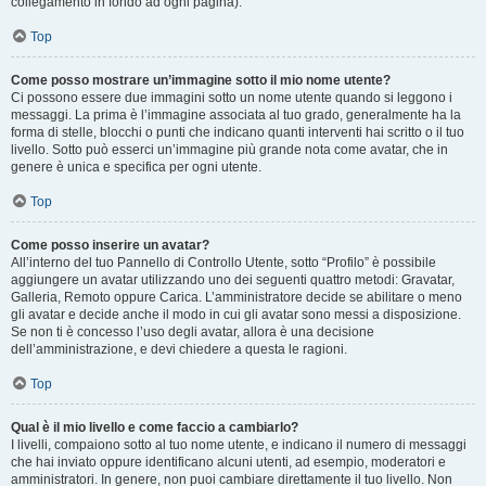
collegamento in fondo ad ogni pagina).
Top
Come posso mostrare un’immagine sotto il mio nome utente?
Ci possono essere due immagini sotto un nome utente quando si leggono i
messaggi. La prima è l’immagine associata al tuo grado, generalmente ha la
forma di stelle, blocchi o punti che indicano quanti interventi hai scritto o il tuo
livello. Sotto può esserci un’immagine più grande nota come avatar, che in
genere è unica e specifica per ogni utente.
Top
Come posso inserire un avatar?
All’interno del tuo Pannello di Controllo Utente, sotto “Profilo” è possibile
aggiungere un avatar utilizzando uno dei seguenti quattro metodi: Gravatar,
Galleria, Remoto oppure Carica. L’amministratore decide se abilitare o meno
gli avatar e decide anche il modo in cui gli avatar sono messi a disposizione.
Se non ti è concesso l’uso degli avatar, allora è una decisione
dell’amministrazione, e devi chiedere a questa le ragioni.
Top
Qual è il mio livello e come faccio a cambiarlo?
I livelli, compaiono sotto al tuo nome utente, e indicano il numero di messaggi
che hai inviato oppure identificano alcuni utenti, ad esempio, moderatori e
amministratori. In genere, non puoi cambiare direttamente il tuo livello. Non