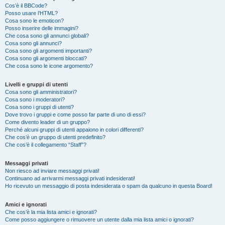
Cos’è il BBCode?
Posso usare l’HTML?
Cosa sono le emoticon?
Posso inserire delle immagini?
Che cosa sono gli annunci globali?
Cosa sono gli annunci?
Cosa sono gli argomenti importanti?
Cosa sono gli argomenti bloccati?
Che cosa sono le icone argomento?
Livelli e gruppi di utenti
Cosa sono gli amministratori?
Cosa sono i moderatori?
Cosa sono i gruppi di utenti?
Dove trovo i gruppi e come posso far parte di uno di essi?
Come divento leader di un gruppo?
Perché alcuni gruppi di utenti appaiono in colori differenti?
Che cos’è un gruppo di utenti predefinito?
Che cos’è il collegamento “Staff”?
Messaggi privati
Non riesco ad inviare messaggi privati!
Continuano ad arrivarmi messaggi privati indesiderati!
Ho ricevuto un messaggio di posta indesiderata o spam da qualcuno in questa Board!
Amici e ignorati
Che cos’è la mia lista amici e ignorati?
Come posso aggiungere o rimuovere un utente dalla mia lista amici o ignorati?