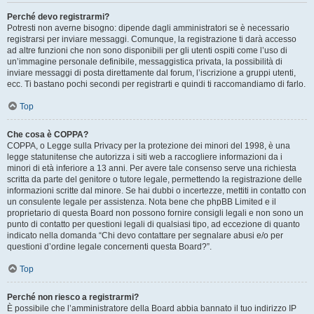
Perché devo registrarmi?
Potresti non averne bisogno: dipende dagli amministratori se è necessario
registrarsi per inviare messaggi. Comunque, la registrazione ti darà accesso
ad altre funzioni che non sono disponibili per gli utenti ospiti come l’uso di
un’immagine personale definibile, messaggistica privata, la possibilità di
inviare messaggi di posta direttamente dal forum, l’iscrizione a gruppi utenti,
ecc. Ti bastano pochi secondi per registrarti e quindi ti raccomandiamo di farlo.
Top
Che cosa è COPPA?
COPPA, o Legge sulla Privacy per la protezione dei minori del 1998, è una
legge statunitense che autorizza i siti web a raccogliere informazioni da i
minori di età inferiore a 13 anni. Per avere tale consenso serve una richiesta
scritta da parte del genitore o tutore legale, permettendo la registrazione delle
informazioni scritte dal minore. Se hai dubbi o incertezze, mettiti in contatto con
un consulente legale per assistenza. Nota bene che phpBB Limited e il
proprietario di questa Board non possono fornire consigli legali e non sono un
punto di contatto per questioni legali di qualsiasi tipo, ad eccezione di quanto
indicato nella domanda “Chi devo contattare per segnalare abusi e/o per
questioni d’ordine legale concernenti questa Board?”.
Top
Perché non riesco a registrarmi?
È possibile che l’amministratore della Board abbia bannato il tuo indirizzo IP