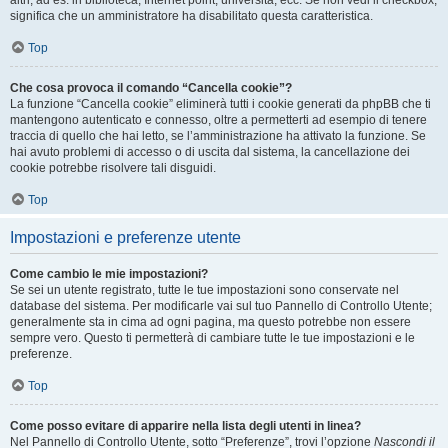
altri, ad es. in biblioteca, Internet point, università, ecc. Se non vedi il checkbox,
significa che un amministratore ha disabilitato questa caratteristica.
Top
Che cosa provoca il comando “Cancella cookie”?
La funzione “Cancella cookie” eliminerà tutti i cookie generati da phpBB che ti
mantengono autenticato e connesso, oltre a permetterti ad esempio di tenere
traccia di quello che hai letto, se l’amministrazione ha attivato la funzione. Se
hai avuto problemi di accesso o di uscita dal sistema, la cancellazione dei
cookie potrebbe risolvere tali disguidi.
Top
Impostazioni e preferenze utente
Come cambio le mie impostazioni?
Se sei un utente registrato, tutte le tue impostazioni sono conservate nel
database del sistema. Per modificarle vai sul tuo Pannello di Controllo Utente;
generalmente sta in cima ad ogni pagina, ma questo potrebbe non essere
sempre vero. Questo ti permetterà di cambiare tutte le tue impostazioni e le
preferenze.
Top
Come posso evitare di apparire nella lista degli utenti in linea?
Nel Pannello di Controllo Utente, sotto “Preferenze”, trovi l’opzione
Nascondi il