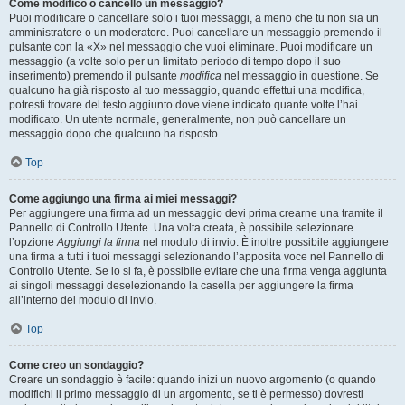
Come modifico o cancello un messaggio?
Puoi modificare o cancellare solo i tuoi messaggi, a meno che tu non sia un
amministratore o un moderatore. Puoi cancellare un messaggio premendo il
pulsante con la «X» nel messaggio che vuoi eliminare. Puoi modificare un
messaggio (a volte solo per un limitato periodo di tempo dopo il suo
inserimento) premendo il pulsante
modifica
nel messaggio in questione. Se
qualcuno ha già risposto al tuo messaggio, quando effettui una modifica,
potresti trovare del testo aggiunto dove viene indicato quante volte l’hai
modificato. Un utente normale, generalmente, non può cancellare un
messaggio dopo che qualcuno ha risposto.
Top
Come aggiungo una firma ai miei messaggi?
Per aggiungere una firma ad un messaggio devi prima crearne una tramite il
Pannello di Controllo Utente. Una volta creata, è possibile selezionare
l’opzione
Aggiungi la firma
nel modulo di invio. È inoltre possibile aggiungere
una firma a tutti i tuoi messaggi selezionando l’apposita voce nel Pannello di
Controllo Utente. Se lo si fa, è possibile evitare che una firma venga aggiunta
ai singoli messaggi deselezionando la casella per aggiungere la firma
all’interno del modulo di invio.
Top
Come creo un sondaggio?
Creare un sondaggio è facile: quando inizi un nuovo argomento (o quando
modifichi il primo messaggio di un argomento, se ti è permesso) dovresti