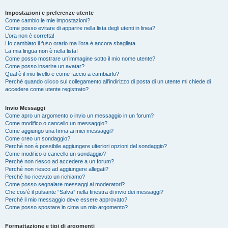
Impostazioni e preferenze utente
Come cambio le mie impostazioni?
Come posso evitare di apparire nella lista degli utenti in linea?
L’ora non è corretta!
Ho cambiato il fuso orario ma l’ora è ancora sbagliata
La mia lingua non è nella lista!
Come posso mostrare un’immagine sotto il mio nome utente?
Come posso inserire un avatar?
Qual è il mio livello e come faccio a cambiarlo?
Perché quando clicco sul collegamento all’indirizzo di posta di un utente mi chiede di
accedere come utente registrato?
Invio Messaggi
Come apro un argomento o invio un messaggio in un forum?
Come modifico o cancello un messaggio?
Come aggiungo una firma ai miei messaggi?
Come creo un sondaggio?
Perché non è possibile aggiungere ulteriori opzioni del sondaggio?
Come modifico o cancello un sondaggio?
Perché non riesco ad accedere a un forum?
Perché non riesco ad aggiungere allegati?
Perché ho ricevuto un richiamo?
Come posso segnalare messaggi ai moderatori?
Che cos’è il pulsante “Salva” nella finestra di invio dei messaggi?
Perché il mio messaggio deve essere approvato?
Come posso spostare in cima un mio argomento?
Formattazione e tipi di argomenti