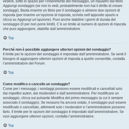
vedere, sotto lo spazio per l’inserimento del messaggio, un riquadro dal titolo
Aggiungi sondaggio
(se non lo vedi, probabilmente non hai il diritto di creare
sondaggi). Basta inserire un titolo per il sondaggio e almeno due opzioni di
risposta (per inserire un’opzione di risposta, scrivila nell’apposito spazio e
clicca su
Aggiungi un’opzione
). Puoi anche stabilire i giorni di durata del
sondaggio (0 per non porre limiti). C’è un limite al numero di opzioni di risposta
che puoi aggiungere, stabilito dall’amministratore.
Top
Perché non è possibile aggiungere ulteriori opzioni del sondaggio?
Il limite per le opzioni del sondaggio è impostato dall’amministratore. Se senti il
bisogno di aggiungere ulteriori opzioni di risposta a quelle consentite, contatta
l’amministratore del Forum.
Top
Come modifico o cancello un sondaggio?
Come per i messaggi, i sondaggi possono essere modificati e cancellati solo
dai rispettivi autori, dai moderatori e dall’amministratore. Per modificare un
sondaggio, clicca sul pulsante
Modifica
del primo messaggio (a cui è sempre
associato il sondaggio). Se nessuno ha ancora votato, il sondaggio può essere
modificato o cancellato, altrimenti solo i moderatori e l’amministratore possono
farlo. Il limite per le opzioni del sondaggio è impostato dall’amministratore. Se
vuoi aggiungere ulteriori opzioni, contatta l’amministratore.
Top