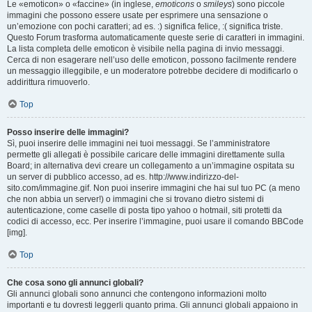
Le «emoticon» o «faccine» (in inglese,
emoticons
o
smileys
) sono piccole
immagini che possono essere usate per esprimere una sensazione o
un’emozione con pochi caratteri; ad es. :) significa felice, :( significa triste.
Questo Forum trasforma automaticamente queste serie di caratteri in immagini.
La lista completa delle emoticon è visibile nella pagina di invio messaggi.
Cerca di non esagerare nell’uso delle emoticon, possono facilmente rendere
un messaggio illeggibile, e un moderatore potrebbe decidere di modificarlo o
addirittura rimuoverlo.
Top
Posso inserire delle immagini?
Sì, puoi inserire delle immagini nei tuoi messaggi. Se l’amministratore
permette gli allegati è possibile caricare delle immagini direttamente sulla
Board; in alternativa devi creare un collegamento a un’immagine ospitata su
un server di pubblico accesso, ad es. http://www.indirizzo-del-
sito.com/immagine.gif. Non puoi inserire immagini che hai sul tuo PC (a meno
che non abbia un server!) o immagini che si trovano dietro sistemi di
autenticazione, come caselle di posta tipo yahoo o hotmail, siti protetti da
codici di accesso, ecc. Per inserire l’immagine, puoi usare il comando BBCode
[img].
Top
Che cosa sono gli annunci globali?
Gli annunci globali sono annunci che contengono informazioni molto
importanti e tu dovresti leggerli quanto prima. Gli annunci globali appaiono in