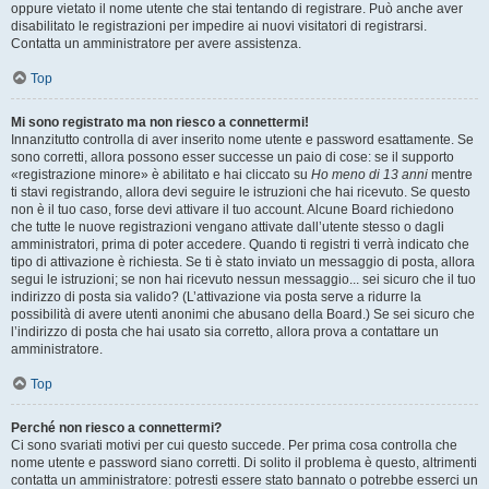
oppure vietato il nome utente che stai tentando di registrare. Può anche aver
disabilitato le registrazioni per impedire ai nuovi visitatori di registrarsi.
Contatta un amministratore per avere assistenza.
Top
Mi sono registrato ma non riesco a connettermi!
Innanzitutto controlla di aver inserito nome utente e password esattamente. Se
sono corretti, allora possono esser successe un paio di cose: se il supporto
«registrazione minore» è abilitato e hai cliccato su
Ho meno di 13 anni
mentre
ti stavi registrando, allora devi seguire le istruzioni che hai ricevuto. Se questo
non è il tuo caso, forse devi attivare il tuo account. Alcune Board richiedono
che tutte le nuove registrazioni vengano attivate dall’utente stesso o dagli
amministratori, prima di poter accedere. Quando ti registri ti verrà indicato che
tipo di attivazione è richiesta. Se ti è stato inviato un messaggio di posta, allora
segui le istruzioni; se non hai ricevuto nessun messaggio... sei sicuro che il tuo
indirizzo di posta sia valido? (L’attivazione via posta serve a ridurre la
possibilità di avere utenti anonimi che abusano della Board.) Se sei sicuro che
l’indirizzo di posta che hai usato sia corretto, allora prova a contattare un
amministratore.
Top
Perché non riesco a connettermi?
Ci sono svariati motivi per cui questo succede. Per prima cosa controlla che
nome utente e password siano corretti. Di solito il problema è questo, altrimenti
contatta un amministratore: potresti essere stato bannato o potrebbe esserci un