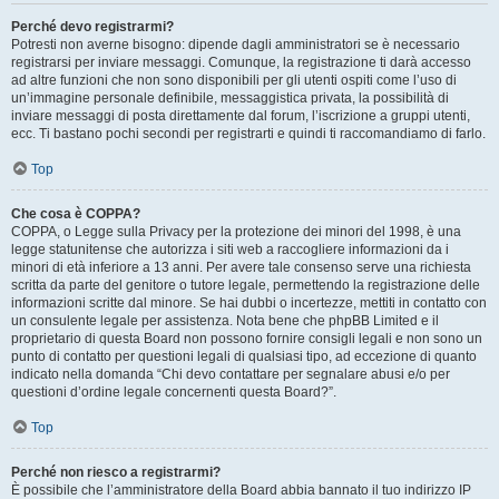
Perché devo registrarmi?
Potresti non averne bisogno: dipende dagli amministratori se è necessario
registrarsi per inviare messaggi. Comunque, la registrazione ti darà accesso
ad altre funzioni che non sono disponibili per gli utenti ospiti come l’uso di
un’immagine personale definibile, messaggistica privata, la possibilità di
inviare messaggi di posta direttamente dal forum, l’iscrizione a gruppi utenti,
ecc. Ti bastano pochi secondi per registrarti e quindi ti raccomandiamo di farlo.
Top
Che cosa è COPPA?
COPPA, o Legge sulla Privacy per la protezione dei minori del 1998, è una
legge statunitense che autorizza i siti web a raccogliere informazioni da i
minori di età inferiore a 13 anni. Per avere tale consenso serve una richiesta
scritta da parte del genitore o tutore legale, permettendo la registrazione delle
informazioni scritte dal minore. Se hai dubbi o incertezze, mettiti in contatto con
un consulente legale per assistenza. Nota bene che phpBB Limited e il
proprietario di questa Board non possono fornire consigli legali e non sono un
punto di contatto per questioni legali di qualsiasi tipo, ad eccezione di quanto
indicato nella domanda “Chi devo contattare per segnalare abusi e/o per
questioni d’ordine legale concernenti questa Board?”.
Top
Perché non riesco a registrarmi?
È possibile che l’amministratore della Board abbia bannato il tuo indirizzo IP