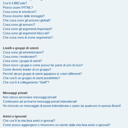
Cos’è il BBCode?
Posso usare l’HTML?
Cosa sono le emoticon?
Posso inserire delle immagini?
Che cosa sono gli annunci globali?
Cosa sono gli annunci?
Cosa sono gli argomenti importanti?
Cosa sono gli argomenti bloccati?
Che cosa sono le icone argomento?
Livelli e gruppi di utenti
Cosa sono gli amministratori?
Cosa sono i moderatori?
Cosa sono i gruppi di utenti?
Dove trovo i gruppi e come posso far parte di uno di essi?
Come divento leader di un gruppo?
Perché alcuni gruppi di utenti appaiono in colori differenti?
Che cos’è un gruppo di utenti predefinito?
Che cos’è il collegamento “Staff”?
Messaggi privati
Non riesco ad inviare messaggi privati!
Continuano ad arrivarmi messaggi privati indesiderati!
Ho ricevuto un messaggio di posta indesiderata o spam da qualcuno in questa Board!
Amici e ignorati
Che cos’è la mia lista amici e ignorati?
Come posso aggiungere o rimuovere un utente dalla mia lista amici o ignorati?