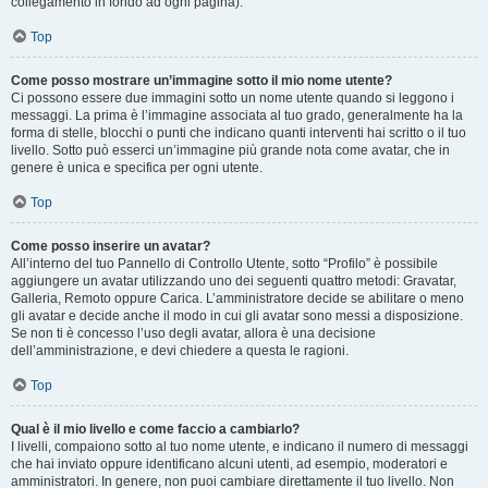
collegamento in fondo ad ogni pagina).
Top
Come posso mostrare un’immagine sotto il mio nome utente?
Ci possono essere due immagini sotto un nome utente quando si leggono i
messaggi. La prima è l’immagine associata al tuo grado, generalmente ha la
forma di stelle, blocchi o punti che indicano quanti interventi hai scritto o il tuo
livello. Sotto può esserci un’immagine più grande nota come avatar, che in
genere è unica e specifica per ogni utente.
Top
Come posso inserire un avatar?
All’interno del tuo Pannello di Controllo Utente, sotto “Profilo” è possibile
aggiungere un avatar utilizzando uno dei seguenti quattro metodi: Gravatar,
Galleria, Remoto oppure Carica. L’amministratore decide se abilitare o meno
gli avatar e decide anche il modo in cui gli avatar sono messi a disposizione.
Se non ti è concesso l’uso degli avatar, allora è una decisione
dell’amministrazione, e devi chiedere a questa le ragioni.
Top
Qual è il mio livello e come faccio a cambiarlo?
I livelli, compaiono sotto al tuo nome utente, e indicano il numero di messaggi
che hai inviato oppure identificano alcuni utenti, ad esempio, moderatori e
amministratori. In genere, non puoi cambiare direttamente il tuo livello. Non