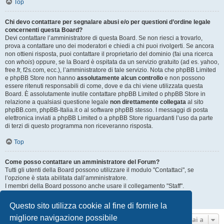
Top
Chi devo contattare per segnalare abusi e/o per questioni d’ordine legale
concernenti questa Board?
Devi contattare l’amministratore di questa Board. Se non riesci a trovarlo,
prova a contattare uno dei moderatori e chiedi a chi puoi rivolgerti. Se ancora
non ottieni risposta, puoi contattare il proprietario del dominio (fai una ricerca
con
whois
) oppure, se la Board è ospitata da un servizio gratuito (ad es. yahoo,
free.fr, f2s.com, ecc.), l’amministratore di tale servizio. Nota che phpBB Limited
e phpBB Store non hanno
assolutamente alcun controllo
e non possono
essere ritenuti responsabili di come, dove e da chi viene utilizzata questa
Board. È assolutamente inutile contattare phpBB Limited o phpBB Store in
relazione a qualsiasi questione legale
non direttamente collegata
al sito
phpBB.com, phpBB-Italia.it o al software phpBB stesso. I messaggi di posta
elettronica inviati a phpBB Limited o a phpBB Store riguardanti l’uso da parte
di terzi di questo programma non riceveranno risposta.
Top
Come posso contattare un amministratore del Forum?
Tutti gli utenti della Board possono utilizzare il modulo "Contattaci", se
l’opzione è stata abilitata dall’amministratore.
I membri della Board possono anche usare il collegamento "Staff".
Top
Questo sito utilizza cookie al fine di fornire la
migliore navigazione possibile
Vai a