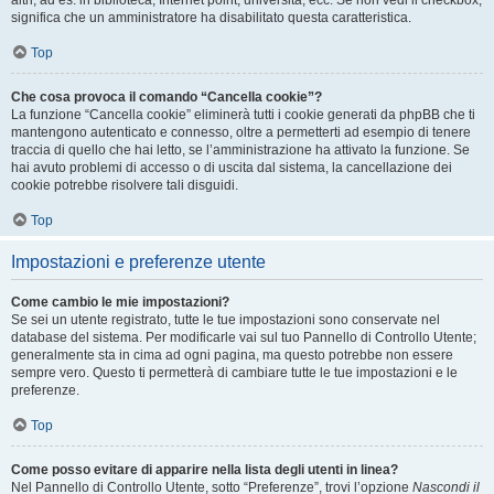
altri, ad es. in biblioteca, Internet point, università, ecc. Se non vedi il checkbox,
significa che un amministratore ha disabilitato questa caratteristica.
Top
Che cosa provoca il comando “Cancella cookie”?
La funzione “Cancella cookie” eliminerà tutti i cookie generati da phpBB che ti
mantengono autenticato e connesso, oltre a permetterti ad esempio di tenere
traccia di quello che hai letto, se l’amministrazione ha attivato la funzione. Se
hai avuto problemi di accesso o di uscita dal sistema, la cancellazione dei
cookie potrebbe risolvere tali disguidi.
Top
Impostazioni e preferenze utente
Come cambio le mie impostazioni?
Se sei un utente registrato, tutte le tue impostazioni sono conservate nel
database del sistema. Per modificarle vai sul tuo Pannello di Controllo Utente;
generalmente sta in cima ad ogni pagina, ma questo potrebbe non essere
sempre vero. Questo ti permetterà di cambiare tutte le tue impostazioni e le
preferenze.
Top
Come posso evitare di apparire nella lista degli utenti in linea?
Nel Pannello di Controllo Utente, sotto “Preferenze”, trovi l’opzione
Nascondi il