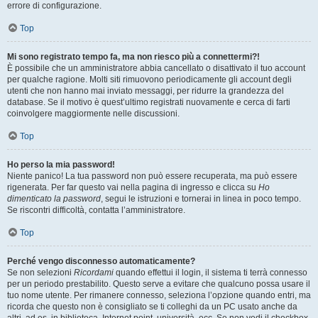
errore di configurazione.
Top
Mi sono registrato tempo fa, ma non riesco più a connettermi?!
È possibile che un amministratore abbia cancellato o disattivato il tuo account
per qualche ragione. Molti siti rimuovono periodicamente gli account degli
utenti che non hanno mai inviato messaggi, per ridurre la grandezza del
database. Se il motivo è quest’ultimo registrati nuovamente e cerca di farti
coinvolgere maggiormente nelle discussioni.
Top
Ho perso la mia password!
Niente panico! La tua password non può essere recuperata, ma può essere
rigenerata. Per far questo vai nella pagina di ingresso e clicca su
Ho
dimenticato la password
, segui le istruzioni e tornerai in linea in poco tempo.
Se riscontri difficoltà, contatta l’amministratore.
Top
Perché vengo disconnesso automaticamente?
Se non selezioni
Ricordami
quando effettui il login, il sistema ti terrà connesso
per un periodo prestabilito. Questo serve a evitare che qualcuno possa usare il
tuo nome utente. Per rimanere connesso, seleziona l’opzione quando entri, ma
ricorda che questo non è consigliato se ti colleghi da un PC usato anche da