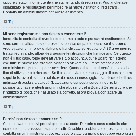
oppure vietato il nome utente che stai tentando di registrare. Può anche aver
disabilitato le registrazioni per impedire ai nuovi visitatori di registrarsi.
Contatta un amministratore per avere assistenza.
Top
Mi sono registrato ma non riesco a connettermi!
Innanzitutto controlla di aver inserito nome utente e password esattamente. Se
sono corretti, allora possono esser successe un paio di cose: se il supporto
«registrazione minore» è abilitato e hai cliccato su
Ho meno di 13 anni
mentre
ti stavi registrando, allora devi seguire le istruzioni che hai ricevuto. Se questo
non è il tuo caso, forse devi attivare il tuo account. Alcune Board richiedono
che tutte le nuove registrazioni vengano attivate dall’utente stesso o dagli
amministratori, prima di poter accedere. Quando ti registri ti verrà indicato che
tipo di attivazione è richiesta. Se ti è stato inviato un messaggio di posta, allora
segui le istruzioni; se non hai ricevuto nessun messaggio... sei sicuro che il tuo
indirizzo di posta sia valido? (L’attivazione via posta serve a ridurre la
possibilità di avere utenti anonimi che abusano della Board.) Se sei sicuro che
l’indirizzo di posta che hai usato sia corretto, allora prova a contattare un
amministratore.
Top
Perché non riesco a connettermi?
Ci sono svariati motivi per cui questo succede. Per prima cosa controlla che
nome utente e password siano corretti. Di solito il problema è questo, altrimenti
contatta un amministratore: potresti essere stato bannato o potrebbe esserci un