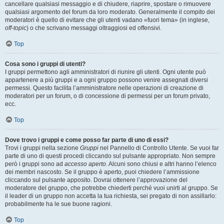
cancellare qualsiasi messaggio e di chiudere, riaprire, spostare o rimuovere
qualsiasi argomento del forum da loro moderato. Generalmente il compito dei
moderatori è quello di evitare che gli utenti vadano «fuori tema» (in inglese,
off-topic
) o che scrivano messaggi oltraggiosi ed offensivi.
Top
Cosa sono i gruppi di utenti?
I gruppi permettono agli amministratori di riunire gli utenti. Ogni utente può
appartenere a più gruppi e a ogni gruppo possono venire assegnati diversi
permessi. Questo facilita l’amministratore nelle operazioni di creazione di
moderatori per un forum, o di concessione di permessi per un forum privato,
ecc.
Top
Dove trovo i gruppi e come posso far parte di uno di essi?
Trovi i gruppi nella sezione
Gruppi
nel Pannello di Controllo Utente. Se vuoi far
parte di uno di questi procedi cliccando sul pulsante appropriato. Non sempre
però i gruppi sono ad
accesso aperto
. Alcuni sono chiusi e altri hanno l’elenco
dei membri nascosto. Se il gruppo è aperto, puoi chiedere l’ammissione
cliccando sul pulsante apposito. Dovrai ottenere l’approvazione del
moderatore del gruppo, che potrebbe chiederti perché vuoi unirti al gruppo. Se
il leader di un gruppo non accetta la tua richiesta, sei pregato di non assillarlo:
probabilmente ha le sue buone ragioni.
Top