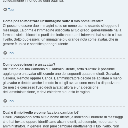
collegamento in fondo ad ogni pagina).
Top
Come posso mostrare un’immagine sotto il mio nome utente?
Ci possono essere due immagini sotto un nome utente quando si leggono i
messaggi. La prima è l’immagine associata al tuo grado, generalmente ha la
forma di stelle, blocchi o punti che indicano quanti interventi hai scritto o il tuo
livello. Sotto può esserci un’immagine più grande nota come avatar, che in
genere è unica e specifica per ogni utente.
Top
Come posso inserire un avatar?
All’interno del tuo Pannello di Controllo Utente, sotto “Profilo” è possibile
aggiungere un avatar utilizzando uno dei seguenti quattro metodi: Gravatar,
Galleria, Remoto oppure Carica. L’amministratore decide se abilitare o meno
gli avatar e decide anche il modo in cui gli avatar sono messi a disposizione.
Se non ti è concesso l’uso degli avatar, allora è una decisione
dell’amministrazione, e devi chiedere a questa le ragioni.
Top
Qual è il mio livello e come faccio a cambiarlo?
I livelli, compaiono sotto al tuo nome utente, e indicano il numero di messaggi
che hai inviato oppure identificano alcuni utenti, ad esempio, moderatori e
amministratori. In genere, non puoi cambiare direttamente il tuo livello. Non