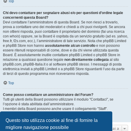
Top
Chi devo contattare per segnalare abusi e/o per questioni d’ordine legale
concernenti questa Board?
Devi contattare l’amministratore di questa Board. Se non riesci a trovarlo,
prova a contattare uno dei moderatori e chiedi a chi puoi rivolgerti. Se ancora
non ottieni risposta, puoi contattare il proprietario del dominio (fai una ricerca
con
whois
) oppure, se la Board è ospitata da un servizio gratuito (ad es. yahoo,
free.fr, f2s.com, ecc.), l’amministratore di tale servizio. Nota che phpBB Limited
e phpBB Store non hanno
assolutamente alcun controllo
e non possono
essere ritenuti responsabili di come, dove e da chi viene utilizzata questa
Board. È assolutamente inutile contattare phpBB Limited o phpBB Store in
relazione a qualsiasi questione legale
non direttamente collegata
al sito
phpBB.com, phpBB-Italia.it o al software phpBB stesso. I messaggi di posta
elettronica inviati a phpBB Limited o a phpBB Store riguardanti l’uso da parte
di terzi di questo programma non riceveranno risposta.
Top
Come posso contattare un amministratore del Forum?
Tutti gli utenti della Board possono utilizzare il modulo "Contattaci", se
l’opzione è stata abilitata dall’amministratore.
I membri della Board possono anche usare il collegamento "Staff".
Top
Questo sito utilizza cookie al fine di fornire la
migliore navigazione possibile
Vai a