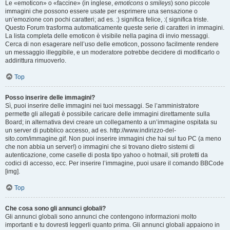
Le «emoticon» o «faccine» (in inglese,
emoticons
o
smileys
) sono piccole
immagini che possono essere usate per esprimere una sensazione o
un’emozione con pochi caratteri; ad es. :) significa felice, :( significa triste.
Questo Forum trasforma automaticamente queste serie di caratteri in immagini.
La lista completa delle emoticon è visibile nella pagina di invio messaggi.
Cerca di non esagerare nell’uso delle emoticon, possono facilmente rendere
un messaggio illeggibile, e un moderatore potrebbe decidere di modificarlo o
addirittura rimuoverlo.
Top
Posso inserire delle immagini?
Sì, puoi inserire delle immagini nei tuoi messaggi. Se l’amministratore
permette gli allegati è possibile caricare delle immagini direttamente sulla
Board; in alternativa devi creare un collegamento a un’immagine ospitata su
un server di pubblico accesso, ad es. http://www.indirizzo-del-
sito.com/immagine.gif. Non puoi inserire immagini che hai sul tuo PC (a meno
che non abbia un server!) o immagini che si trovano dietro sistemi di
autenticazione, come caselle di posta tipo yahoo o hotmail, siti protetti da
codici di accesso, ecc. Per inserire l’immagine, puoi usare il comando BBCode
[img].
Top
Che cosa sono gli annunci globali?
Gli annunci globali sono annunci che contengono informazioni molto
importanti e tu dovresti leggerli quanto prima. Gli annunci globali appaiono in