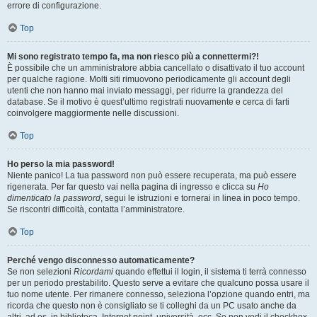
errore di configurazione.
Top
Mi sono registrato tempo fa, ma non riesco più a connettermi?!
È possibile che un amministratore abbia cancellato o disattivato il tuo account
per qualche ragione. Molti siti rimuovono periodicamente gli account degli
utenti che non hanno mai inviato messaggi, per ridurre la grandezza del
database. Se il motivo è quest’ultimo registrati nuovamente e cerca di farti
coinvolgere maggiormente nelle discussioni.
Top
Ho perso la mia password!
Niente panico! La tua password non può essere recuperata, ma può essere
rigenerata. Per far questo vai nella pagina di ingresso e clicca su
Ho
dimenticato la password
, segui le istruzioni e tornerai in linea in poco tempo.
Se riscontri difficoltà, contatta l’amministratore.
Top
Perché vengo disconnesso automaticamente?
Se non selezioni
Ricordami
quando effettui il login, il sistema ti terrà connesso
per un periodo prestabilito. Questo serve a evitare che qualcuno possa usare il
tuo nome utente. Per rimanere connesso, seleziona l’opzione quando entri, ma
ricorda che questo non è consigliato se ti colleghi da un PC usato anche da