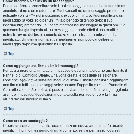
Come modifico o cancello un messaggio?
Puoi modificare o cancellare solo i tuoi messaggi, a meno che tu non sia un
amministratore o un moderatore. Puoi cancellare un messaggio premendo il
pulsante con la «X» nel messaggio che vuoi eliminare. Puoi modificare un
messaggio (a volte solo per un limitato periodo di tempo dopo il suo
inserimento) premendo il pulsante
modifica
nel messaggio in questione. Se
qualcuno ha già risposto al tuo messaggio, quando effettui una modifica,
potresti trovare del testo aggiunto dove viene indicato quante volte l’hai
modificato. Un utente normale, generalmente, non può cancellare un
messaggio dopo che qualcuno ha risposto.
Top
Come aggiungo una firma ai miei messaggi?
Per aggiungere una firma ad un messaggio devi prima crearne una tramite il
Pannello di Controllo Utente. Una volta creata, è possibile selezionare
l’opzione
Aggiungi la firma
nel modulo di invio. È inoltre possibile aggiungere
una firma a tutti i tuoi messaggi selezionando l’apposita voce nel Pannello di
Controllo Utente. Se lo si fa, è possibile evitare che una firma venga aggiunta
ai singoli messaggi deselezionando la casella per aggiungere la firma
all’interno del modulo di invio.
Top
Come creo un sondaggio?
Creare un sondaggio è facile: quando inizi un nuovo argomento (o quando
modifichi il primo messaggio di un argomento, se ti è permesso) dovresti