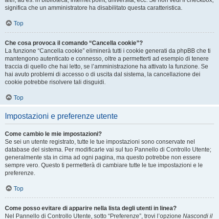
altri, ad es. in biblioteca, Internet point, università, ecc. Se non vedi il checkbox,
significa che un amministratore ha disabilitato questa caratteristica.
Top
Che cosa provoca il comando “Cancella cookie”?
La funzione “Cancella cookie” eliminerà tutti i cookie generati da phpBB che ti
mantengono autenticato e connesso, oltre a permetterti ad esempio di tenere
traccia di quello che hai letto, se l’amministrazione ha attivato la funzione. Se
hai avuto problemi di accesso o di uscita dal sistema, la cancellazione dei
cookie potrebbe risolvere tali disguidi.
Top
Impostazioni e preferenze utente
Come cambio le mie impostazioni?
Se sei un utente registrato, tutte le tue impostazioni sono conservate nel
database del sistema. Per modificarle vai sul tuo Pannello di Controllo Utente;
generalmente sta in cima ad ogni pagina, ma questo potrebbe non essere
sempre vero. Questo ti permetterà di cambiare tutte le tue impostazioni e le
preferenze.
Top
Come posso evitare di apparire nella lista degli utenti in linea?
Nel Pannello di Controllo Utente, sotto “Preferenze”, trovi l’opzione
Nascondi il