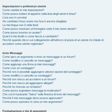
Impostazioni e preferenze utente
Come cambio le mie impostazioni?
Come posso evitare di apparire nella lista degli utenti in linea?
L’ora non è corretta!
Ho cambiato il fuso orario ma l’ora è ancora sbagliata
La mia lingua non è nella lista!
Come posso mostrare un’immagine sotto il mio nome utente?
Come posso inserire un avatar?
Qual è il mio livello e come faccio a cambiarlo?
Perché quando clicco sul collegamento all’indirizzo di posta di un utente mi chiede di
accedere come utente registrato?
Invio Messaggi
Come apro un argomento o invio un messaggio in un forum?
Come modifico o cancello un messaggio?
Come aggiungo una firma ai miei messaggi?
Come creo un sondaggio?
Perché non è possibile aggiungere ulteriori opzioni del sondaggio?
Come modifico o cancello un sondaggio?
Perché non riesco ad accedere a un forum?
Perché non riesco ad aggiungere allegati?
Perché ho ricevuto un richiamo?
Come posso segnalare messaggi ai moderatori?
Che cos’è il pulsante “Salva” nella finestra di invio dei messaggi?
Perché il mio messaggio deve essere approvato?
Come posso spostare in cima un mio argomento?
Formattazione e tipi di argomenti