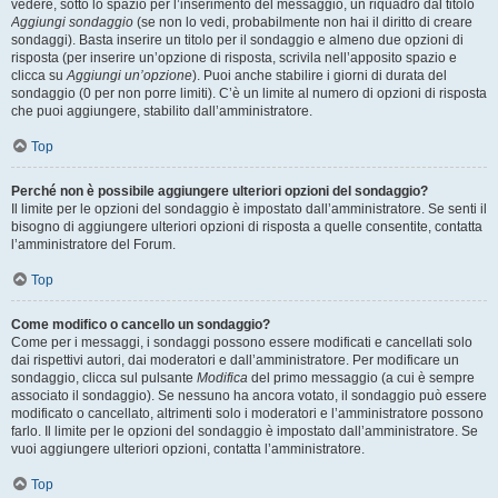
vedere, sotto lo spazio per l’inserimento del messaggio, un riquadro dal titolo
Aggiungi sondaggio
(se non lo vedi, probabilmente non hai il diritto di creare
sondaggi). Basta inserire un titolo per il sondaggio e almeno due opzioni di
risposta (per inserire un’opzione di risposta, scrivila nell’apposito spazio e
clicca su
Aggiungi un’opzione
). Puoi anche stabilire i giorni di durata del
sondaggio (0 per non porre limiti). C’è un limite al numero di opzioni di risposta
che puoi aggiungere, stabilito dall’amministratore.
Top
Perché non è possibile aggiungere ulteriori opzioni del sondaggio?
Il limite per le opzioni del sondaggio è impostato dall’amministratore. Se senti il
bisogno di aggiungere ulteriori opzioni di risposta a quelle consentite, contatta
l’amministratore del Forum.
Top
Come modifico o cancello un sondaggio?
Come per i messaggi, i sondaggi possono essere modificati e cancellati solo
dai rispettivi autori, dai moderatori e dall’amministratore. Per modificare un
sondaggio, clicca sul pulsante
Modifica
del primo messaggio (a cui è sempre
associato il sondaggio). Se nessuno ha ancora votato, il sondaggio può essere
modificato o cancellato, altrimenti solo i moderatori e l’amministratore possono
farlo. Il limite per le opzioni del sondaggio è impostato dall’amministratore. Se
vuoi aggiungere ulteriori opzioni, contatta l’amministratore.
Top