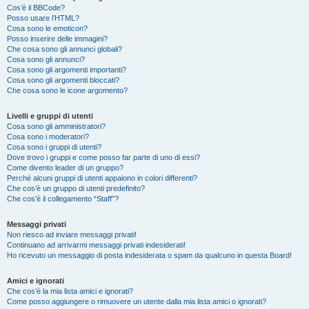
Cos’è il BBCode?
Posso usare l’HTML?
Cosa sono le emoticon?
Posso inserire delle immagini?
Che cosa sono gli annunci globali?
Cosa sono gli annunci?
Cosa sono gli argomenti importanti?
Cosa sono gli argomenti bloccati?
Che cosa sono le icone argomento?
Livelli e gruppi di utenti
Cosa sono gli amministratori?
Cosa sono i moderatori?
Cosa sono i gruppi di utenti?
Dove trovo i gruppi e come posso far parte di uno di essi?
Come divento leader di un gruppo?
Perché alcuni gruppi di utenti appaiono in colori differenti?
Che cos’è un gruppo di utenti predefinito?
Che cos’è il collegamento “Staff”?
Messaggi privati
Non riesco ad inviare messaggi privati!
Continuano ad arrivarmi messaggi privati indesiderati!
Ho ricevuto un messaggio di posta indesiderata o spam da qualcuno in questa Board!
Amici e ignorati
Che cos’è la mia lista amici e ignorati?
Come posso aggiungere o rimuovere un utente dalla mia lista amici o ignorati?