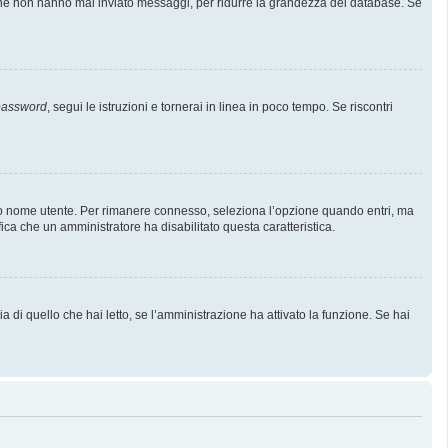
i che non hanno mai inviato messaggi, per ridurre la grandezza del database. Se
 password
, segui le istruzioni e tornerai in linea in poco tempo. Se riscontri
l tuo nome utente. Per rimanere connesso, seleziona l’opzione quando entri, ma
fica che un amministratore ha disabilitato questa caratteristica.
 di quello che hai letto, se l’amministrazione ha attivato la funzione. Se hai