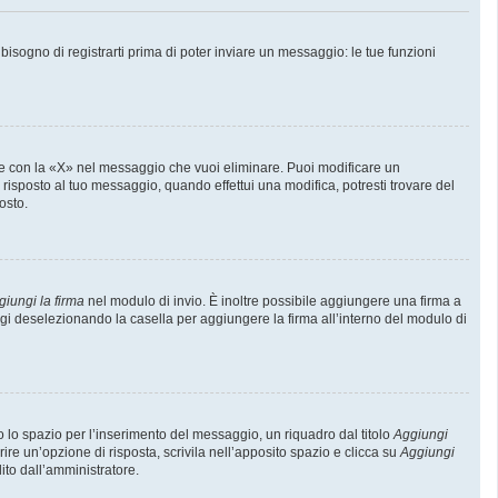
sogno di registrarti prima di poter inviare un messaggio: le tue funzioni
e con la «X» nel messaggio che vuoi eliminare. Puoi modificare un
isposto al tuo messaggio, quando effettui una modifica, potresti trovare del
osto.
giungi la firma
nel modulo di invio. È inoltre possibile aggiungere una firma a
ggi deselezionando la casella per aggiungere la firma all’interno del modulo di
lo spazio per l’inserimento del messaggio, un riquadro dal titolo
Aggiungi
rire un’opzione di risposta, scrivila nell’apposito spazio e clicca su
Aggiungi
lito dall’amministratore.