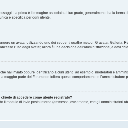
gi. La prima è l’immagine associata al tuo grado, generalmente ha la forma di stelle
nica e specifica per ogni utente.
ggiungere un avatar utilizzando uno dei seguenti quattro metodi: Gravatar, Galleria,
oncesso l’uso degli avatar, allora è una decisione dell’amministrazione, e devi chie
 che hai inviato oppure identificano alcuni utenti, ad esempio, moderatori e amminis
. La maggior parte dei Forum non tollera questo comportamento e l’amministratore 
mi chiede di accedere come utente registrato?
ando il modulo di invio posta interno (ammesso, ovviamente, che gli amministratori a