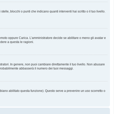
, blocchi o punti che indicano quanti interventi hai scritto o il tuo livello.
 Remoto oppure Carica. L’amministratore decide se abilitare o meno gli avatar e
dere a questa le ragioni.
tratori. In genere, non puoi cambiare direttamente il tuo livello. Non abusare
probabilmente abbasserà il numero dei tuoi messaggi.
bbiano abilitato questa funzione). Questo serve a prevenire un uso scorretto o