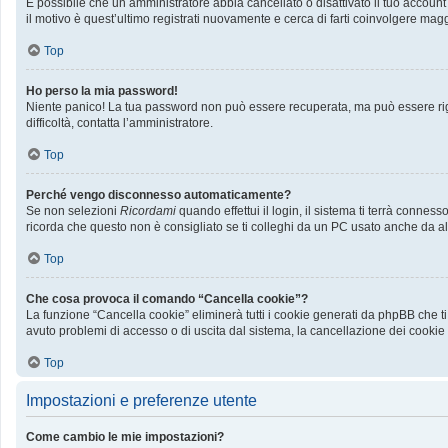
È possibile che un amministratore abbia cancellato o disattivato il tuo accoun
il motivo è quest’ultimo registrati nuovamente e cerca di farti coinvolgere mag
Top
Ho perso la mia password!
Niente panico! La tua password non può essere recuperata, ma può essere rige
difficoltà, contatta l’amministratore.
Top
Perché vengo disconnesso automaticamente?
Se non selezioni
Ricordami
quando effettui il login, il sistema ti terrà conn
ricorda che questo non è consigliato se ti colleghi da un PC usato anche da altri
Top
Che cosa provoca il comando “Cancella cookie”?
La funzione “Cancella cookie” eliminerà tutti i cookie generati da phpBB che ti
avuto problemi di accesso o di uscita dal sistema, la cancellazione dei cookie p
Top
Impostazioni e preferenze utente
Come cambio le mie impostazioni?