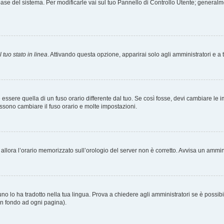
tabase del sistema. Per modificarle vai sul tuo Pannello di Controllo Utente; gener
 tuo stato in linea
. Attivando questa opzione, apparirai solo agli amministratori e a 
ere quella di un fuso orario differente dal tuo. Se così fosse, devi cambiare le impo
ossono cambiare il fuso orario e molte impostazioni.
a, allora l’orario memorizzato sull’orologio del server non è corretto. Avvisa un ammi
o lo ha tradotto nella tua lingua. Prova a chiedere agli amministratori se è possibil
 in fondo ad ogni pagina).