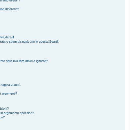
di uno di essi?
ori differenti?
esiderati!
erata o spam da qualcuno in questa Board!
 dalla mia lista amici o ignorati?
a pagina vuota?
i argomenti?
izioni?
un argomento specifico?
ico?