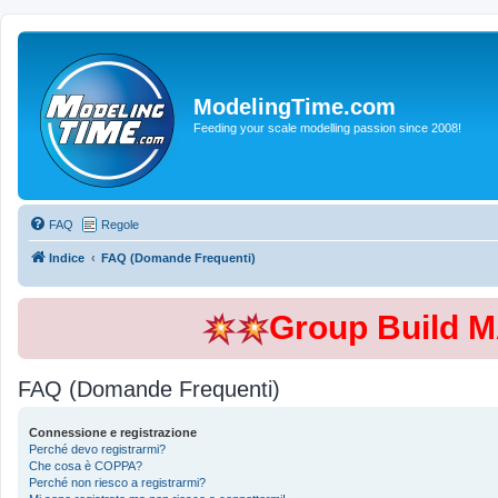
ModelingTime.com
Feeding your scale modelling passion since 2008!
FAQ
Regole
Indice
FAQ (Domande Frequenti)
Group Build 
FAQ (Domande Frequenti)
Connessione e registrazione
Perché devo registrarmi?
Che cosa è COPPA?
Perché non riesco a registrarmi?