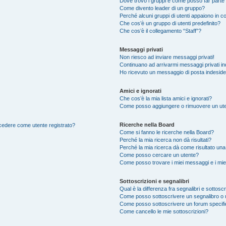
Dove trovo i gruppi e come posso far parte 
Come divento leader di un gruppo?
Perché alcuni gruppi di utenti appaiono in col
Che cos’è un gruppo di utenti predefinito?
Che cos’è il collegamento “Staff”?
Messaggi privati
Non riesco ad inviare messaggi privati!
Continuano ad arrivarmi messaggi privati ind
Ho ricevuto un messaggio di posta indesid
Amici e ignorati
Che cos’è la mia lista amici e ignorati?
Come posso aggiungere o rimuovere un utente
Ricerche nella Board
accedere come utente registrato?
Come si fanno le ricerche nella Board?
Perché la mia ricerca non dà risultati?
Perché la mia ricerca dà come risultato un
Come posso cercare un utente?
Come posso trovare i miei messaggi e i mie
Sottoscrizioni e segnalibri
Qual è la differenza fra segnalibri e sottoscr
Come posso sottoscrivere un segnalibro o 
Come posso sottoscrivere un forum specif
Come cancello le mie sottoscrizioni?