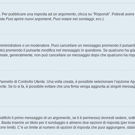
er pubblicare una risposta ad un argomento, clicca su “Rispondi”. Potresti avere bi
ista
Puoi aprire nuovi argomenti
,
Puoi votare nei sondaggi
, ecc.).
 amministratore o un moderatore. Puoi cancellare un messaggio premendo il pulsant
nto) premendo il pulsante
modifica
nel messaggio in questione. Se qualcuno ha già r
 normale, generalmente, non può cancellare un messaggio dopo che qualcuno ha risp
nnello di Controllo Utente. Una volta creata, è possibile selezionare l’opzione
Ag
ente. Se lo si fa, è possibile evitare che una firma venga aggiunta ai singoli messa
ichi il primo messaggio di un argomento, se ti è permesso) dovresti vedere, sotto 
. Basta inserire un titolo per il sondaggio e almeno due opzioni di risposta (per inse
orre limiti). C’è un limite al numero di opzioni di risposta che puoi aggiungere, stabi