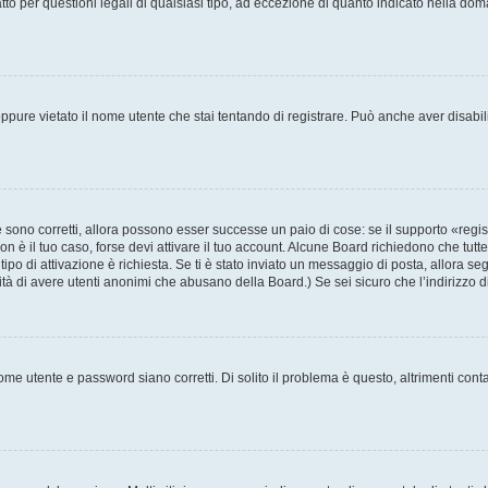
to per questioni legali di qualsiasi tipo, ad eccezione di quanto indicato nella do
pure vietato il nome utente che stai tentando di registrare. Può anche aver disabilita
sono corretti, allora possono esser successe un paio di cose: se il supporto «regis
non è il tuo caso, forse devi attivare il tuo account. Alcune Board richiedono che tutt
tipo di attivazione è richiesta. Se ti è stato inviato un messaggio di posta, allora se
ilità di avere utenti anonimi che abusano della Board.) Se sei sicuro che l’indirizzo 
me utente e password siano corretti. Di solito il problema è questo, altrimenti cont