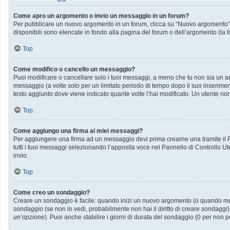
Come apro un argomento o invio un messaggio in un forum?
Per pubblicare un nuovo argomento in un forum, clicca su “Nuovo argomento”. P
disponibili sono elencate in fondo alla pagina del forum o dell’argomento (la l
Top
Come modifico o cancello un messaggio?
Puoi modificare o cancellare solo i tuoi messaggi, a meno che tu non sia un
messaggio (a volte solo per un limitato periodo di tempo dopo il suo inserime
testo aggiunto dove viene indicato quante volte l’hai modificato. Un utente
Top
Come aggiungo una firma ai miei messaggi?
Per aggiungere una firma ad un messaggio devi prima crearne una tramite il Pa
tutti i tuoi messaggi selezionando l’apposita voce nel Pannello di Controllo Ut
invio.
Top
Come creo un sondaggio?
Creare un sondaggio è facile: quando inizi un nuovo argomento (o quando modif
sondaggio
(se non lo vedi, probabilmente non hai il diritto di creare sondaggi)
un’opzione
). Puoi anche stabilire i giorni di durata del sondaggio (0 per non p