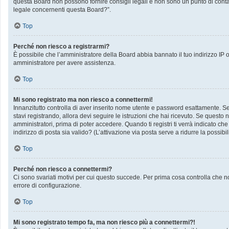
questa Board non possono fornire consigli legali e non sono un punto di contat
legale concernenti questa Board?”.
Top
Perché non riesco a registrarmi?
È possibile che l’amministratore della Board abbia bannato il tuo indirizzo IP op
amministratore per avere assistenza.
Top
Mi sono registrato ma non riesco a connettermi!
Innanzitutto controlla di aver inserito nome utente e password esattamente. Se 
stavi registrando, allora devi seguire le istruzioni che hai ricevuto. Se questo 
amministratori, prima di poter accedere. Quando ti registri ti verrà indicato che 
indirizzo di posta sia valido? (L’attivazione via posta serve a ridurre la possib
Top
Perché non riesco a connettermi?
Ci sono svariati motivi per cui questo succede. Per prima cosa controlla che no
errore di configurazione.
Top
Mi sono registrato tempo fa, ma non riesco più a connettermi?!