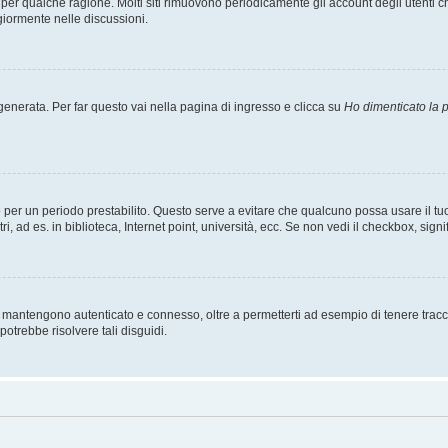
t per qualche ragione. Molti siti rimuovono periodicamente gli account degli utent
giormente nelle discussioni.
nerata. Per far questo vai nella pagina di ingresso e clicca su
Ho dimenticato la
esso per un periodo prestabilito. Questo serve a evitare che qualcuno possa usare i
, ad es. in biblioteca, Internet point, università, ecc. Se non vedi il checkbox, signi
 mantengono autenticato e connesso, oltre a permetterti ad esempio di tenere traccia
otrebbe risolvere tali disguidi.