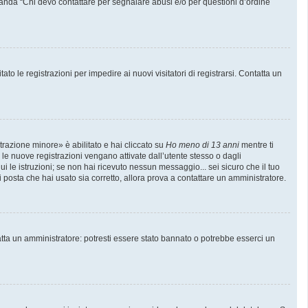
manda “Chi devo contattare per segnalare abusi e/o per questioni d’ordine
to le registrazioni per impedire ai nuovi visitatori di registrarsi. Contatta un
trazione minore» è abilitato e hai cliccato su
Ho meno di 13 anni
mentre ti
e le nuove registrazioni vengano attivate dall’utente stesso o dagli
gui le istruzioni; se non hai ricevuto nessun messaggio... sei sicuro che il tuo
di posta che hai usato sia corretto, allora prova a contattare un amministratore.
atta un amministratore: potresti essere stato bannato o potrebbe esserci un