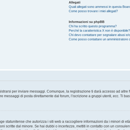
Allegati
Quali allegati sono ammessi in questa Boar
Come posso trovare i miei allegati?
Informazioni su phpBB
Chi ha scritto questo programma?
Perché la caratteristica X non è disponibile?
Chi devo contattare per segnalare abusi e/o
Come posso contattare un amministratore 
trarsi per inviare messaggi. Comunque, la registrazione ti darà accesso ad altre fun
re messaggi di posta direttamente dal forum, l’iscrizione a gruppi utenti, ecc. Ti ba
 statunitense che autorizza i siti web a raccogliere informazioni da i minori di età
oni scritte dal minore. Se hai dubbi o incertezze, mettiti in contatto con un consule