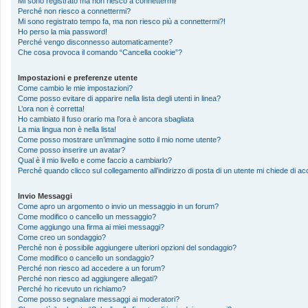
Mi sono registrato ma non riesco a connettermi!
Perché non riesco a connettermi?
Mi sono registrato tempo fa, ma non riesco più a connettermi?!
Ho perso la mia password!
Perché vengo disconnesso automaticamente?
Che cosa provoca il comando “Cancella cookie”?
Impostazioni e preferenze utente
Come cambio le mie impostazioni?
Come posso evitare di apparire nella lista degli utenti in linea?
L’ora non è corretta!
Ho cambiato il fuso orario ma l’ora è ancora sbagliata
La mia lingua non è nella lista!
Come posso mostrare un’immagine sotto il mio nome utente?
Come posso inserire un avatar?
Qual è il mio livello e come faccio a cambiarlo?
Perché quando clicco sul collegamento all’indirizzo di posta di un utente mi chiede di 
Invio Messaggi
Come apro un argomento o invio un messaggio in un forum?
Come modifico o cancello un messaggio?
Come aggiungo una firma ai miei messaggi?
Come creo un sondaggio?
Perché non è possibile aggiungere ulteriori opzioni del sondaggio?
Come modifico o cancello un sondaggio?
Perché non riesco ad accedere a un forum?
Perché non riesco ad aggiungere allegati?
Perché ho ricevuto un richiamo?
Come posso segnalare messaggi ai moderatori?