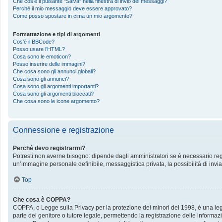
Che cos’è il pulsante “Salva” nella finestra di invio dei messaggi?
Perché il mio messaggio deve essere approvato?
Come posso spostare in cima un mio argomento?
Formattazione e tipi di argomenti
Cos’è il BBCode?
Posso usare l’HTML?
Cosa sono le emoticon?
Posso inserire delle immagini?
Che cosa sono gli annunci globali?
Cosa sono gli annunci?
Cosa sono gli argomenti importanti?
Cosa sono gli argomenti bloccati?
Che cosa sono le icone argomento?
Connessione e registrazione
Perché devo registrarmi?
Potresti non averne bisogno: dipende dagli amministratori se è necessario regis
un’immagine personale definibile, messaggistica privata, la possibilità di invia
Top
Che cosa è COPPA?
COPPA, o Legge sulla Privacy per la protezione dei minori del 1998, è una legge
parte del genitore o tutore legale, permettendo la registrazione delle informazi