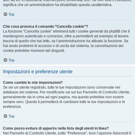
altri, ad es. in biblioteca, Internet point, università, ecc. Se non vedi il checkbox,
significa che un amministratore ha disabilitato questa caratteristica.
Top
Che cosa provoca il comando “Cancella cookie”?
La funzione “Cancella cookie” eliminerà tutti i cookie generati da phpBB che ti
mantengono autenticato e connesso, oltre a permetterti ad esempio di tenere
traccia di quello che hai letto, se l’amministrazione ha attivato la funzione. Se
hai avuto problemi di accesso o di uscita dal sistema, la cancellazione dei
cookie potrebbe risolvere tali disguidi.
Top
Impostazioni e preferenze utente
Come cambio le mie impostazioni?
Se sei un utente registrato, tutte le tue impostazioni sono conservate nel
database del sistema. Per modificarle vai sul tuo Pannello di Controllo Utente;
generalmente sta in cima ad ogni pagina, ma questo potrebbe non essere
sempre vero. Questo ti permetterà di cambiare tutte le tue impostazioni e le
preferenze.
Top
Come posso evitare di apparire nella lista degli utenti in linea?
Nel Pannello di Controllo Utente, sotto “Preferenze”, trovi l’opzione
Nascondi il