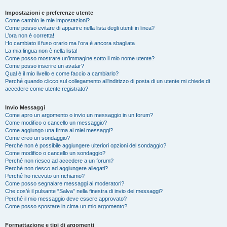
Impostazioni e preferenze utente
Come cambio le mie impostazioni?
Come posso evitare di apparire nella lista degli utenti in linea?
L’ora non è corretta!
Ho cambiato il fuso orario ma l’ora è ancora sbagliata
La mia lingua non è nella lista!
Come posso mostrare un’immagine sotto il mio nome utente?
Come posso inserire un avatar?
Qual è il mio livello e come faccio a cambiarlo?
Perché quando clicco sul collegamento all’indirizzo di posta di un utente mi chiede di
accedere come utente registrato?
Invio Messaggi
Come apro un argomento o invio un messaggio in un forum?
Come modifico o cancello un messaggio?
Come aggiungo una firma ai miei messaggi?
Come creo un sondaggio?
Perché non è possibile aggiungere ulteriori opzioni del sondaggio?
Come modifico o cancello un sondaggio?
Perché non riesco ad accedere a un forum?
Perché non riesco ad aggiungere allegati?
Perché ho ricevuto un richiamo?
Come posso segnalare messaggi ai moderatori?
Che cos’è il pulsante “Salva” nella finestra di invio dei messaggi?
Perché il mio messaggio deve essere approvato?
Come posso spostare in cima un mio argomento?
Formattazione e tipi di argomenti