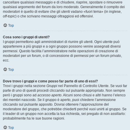
cancellare qualsiasi messaggio e di chiudere, riaprire, spostare o rimuovere
qualsiasi argomento del forum da loro moderato. Generalmente il compito dei
moderatori è quello di evitare che gli utenti vadano «fuori tema» (in inglese,
off-topic
) o che scrivano messaggi oltraggiosi ed offensivi.
Top
Cosa sono i gruppi di utenti?
I gruppi permettono agli amministratori di riunire gli utenti. Ogni utente può
appartenere a più gruppi e a ogni gruppo possono venire assegnati diversi
permessi. Questo facilita l’amministratore nelle operazioni di creazione di
moderatori per un forum, o di concessione di permessi per un forum privato,
ecc.
Top
Dove trovo i gruppi e come posso far parte di uno di essi?
Trovi i gruppi nella sezione
Gruppi
nel Pannello di Controllo Utente. Se vuoi far
parte di uno di questi procedi cliccando sul pulsante appropriato. Non sempre
però i gruppi sono ad
accesso aperto
. Alcuni sono chiusi e altri hanno l’elenco
dei membri nascosto. Se il gruppo è aperto, puoi chiedere l’ammissione
cliccando sul pulsante apposito. Dovrai ottenere l’approvazione del
moderatore del gruppo, che potrebbe chiederti perché vuoi unirti al gruppo. Se
il leader di un gruppo non accetta la tua richiesta, sei pregato di non assillarlo:
probabilmente ha le sue buone ragioni.
Top