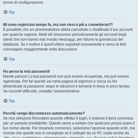
errore di configurazione.
Top
Mi sono registrato tempo fa, ma non riesco più a connettermi?!
È possibile che un amministratore abbia cancellato o disattivato il tuo account
per qualche ragione. Molti siti rimuovono periodicamente gli account degli
utenti che non hanno mai inviato messaggi, per ridurre la grandezza del
database. Se il motivo è quest’ultimo registrati nuovamente e cerca di farti
coinvolgere maggiormente nelle discussioni.
Top
Ho perso la mia password!
Niente panico! La tua password non può essere recuperata, ma può essere
rigenerata. Per far questo vai nella pagina di ingresso e clicca su
Ho
dimenticato la password
, segui le istruzioni e tornerai in linea in poco tempo.
Se riscontri difficoltà, contatta l’amministratore.
Top
Perché vengo disconnesso automaticamente?
Se non selezioni
Ricordami
quando effettui il login, il sistema ti terrà connesso
per un periodo prestabilito. Questo serve a evitare che qualcuno possa usare il
tuo nome utente. Per rimanere connesso, seleziona l’opzione quando entri, ma
ricorda che questo non è consigliato se ti colleghi da un PC usato anche da