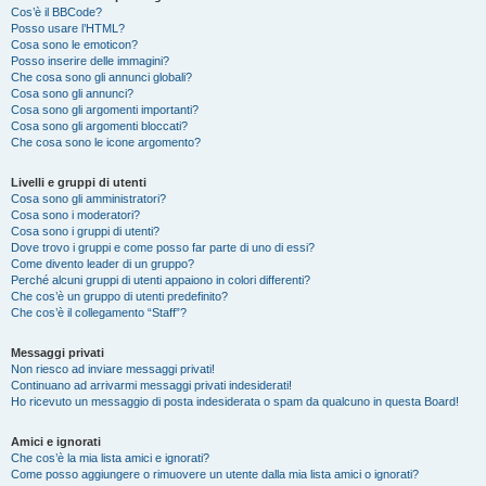
Cos’è il BBCode?
Posso usare l’HTML?
Cosa sono le emoticon?
Posso inserire delle immagini?
Che cosa sono gli annunci globali?
Cosa sono gli annunci?
Cosa sono gli argomenti importanti?
Cosa sono gli argomenti bloccati?
Che cosa sono le icone argomento?
Livelli e gruppi di utenti
Cosa sono gli amministratori?
Cosa sono i moderatori?
Cosa sono i gruppi di utenti?
Dove trovo i gruppi e come posso far parte di uno di essi?
Come divento leader di un gruppo?
Perché alcuni gruppi di utenti appaiono in colori differenti?
Che cos’è un gruppo di utenti predefinito?
Che cos’è il collegamento “Staff”?
Messaggi privati
Non riesco ad inviare messaggi privati!
Continuano ad arrivarmi messaggi privati indesiderati!
Ho ricevuto un messaggio di posta indesiderata o spam da qualcuno in questa Board!
Amici e ignorati
Che cos’è la mia lista amici e ignorati?
Come posso aggiungere o rimuovere un utente dalla mia lista amici o ignorati?