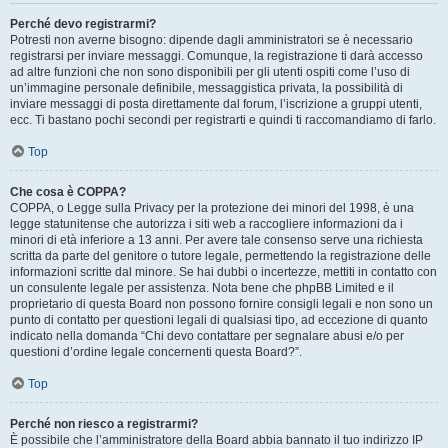
Perché devo registrarmi?
Potresti non averne bisogno: dipende dagli amministratori se è necessario
registrarsi per inviare messaggi. Comunque, la registrazione ti darà accesso
ad altre funzioni che non sono disponibili per gli utenti ospiti come l’uso di
un’immagine personale definibile, messaggistica privata, la possibilità di
inviare messaggi di posta direttamente dal forum, l’iscrizione a gruppi utenti,
ecc. Ti bastano pochi secondi per registrarti e quindi ti raccomandiamo di farlo.
Top
Che cosa è COPPA?
COPPA, o Legge sulla Privacy per la protezione dei minori del 1998, è una
legge statunitense che autorizza i siti web a raccogliere informazioni da i
minori di età inferiore a 13 anni. Per avere tale consenso serve una richiesta
scritta da parte del genitore o tutore legale, permettendo la registrazione delle
informazioni scritte dal minore. Se hai dubbi o incertezze, mettiti in contatto con
un consulente legale per assistenza. Nota bene che phpBB Limited e il
proprietario di questa Board non possono fornire consigli legali e non sono un
punto di contatto per questioni legali di qualsiasi tipo, ad eccezione di quanto
indicato nella domanda “Chi devo contattare per segnalare abusi e/o per
questioni d’ordine legale concernenti questa Board?”.
Top
Perché non riesco a registrarmi?
È possibile che l’amministratore della Board abbia bannato il tuo indirizzo IP