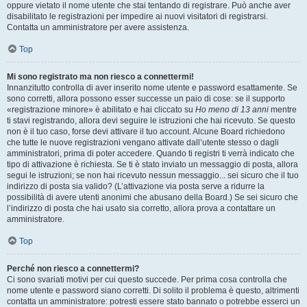
oppure vietato il nome utente che stai tentando di registrare. Può anche aver
disabilitato le registrazioni per impedire ai nuovi visitatori di registrarsi.
Contatta un amministratore per avere assistenza.
Top
Mi sono registrato ma non riesco a connettermi!
Innanzitutto controlla di aver inserito nome utente e password esattamente. Se
sono corretti, allora possono esser successe un paio di cose: se il supporto
«registrazione minore» è abilitato e hai cliccato su
Ho meno di 13 anni
mentre
ti stavi registrando, allora devi seguire le istruzioni che hai ricevuto. Se questo
non è il tuo caso, forse devi attivare il tuo account. Alcune Board richiedono
che tutte le nuove registrazioni vengano attivate dall’utente stesso o dagli
amministratori, prima di poter accedere. Quando ti registri ti verrà indicato che
tipo di attivazione è richiesta. Se ti è stato inviato un messaggio di posta, allora
segui le istruzioni; se non hai ricevuto nessun messaggio... sei sicuro che il tuo
indirizzo di posta sia valido? (L’attivazione via posta serve a ridurre la
possibilità di avere utenti anonimi che abusano della Board.) Se sei sicuro che
l’indirizzo di posta che hai usato sia corretto, allora prova a contattare un
amministratore.
Top
Perché non riesco a connettermi?
Ci sono svariati motivi per cui questo succede. Per prima cosa controlla che
nome utente e password siano corretti. Di solito il problema è questo, altrimenti
contatta un amministratore: potresti essere stato bannato o potrebbe esserci un