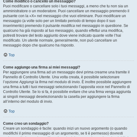
Come modifico o cancello un messaggio?
Puoi modificare o cancellare solo i tuoi messaggi, a meno che tu non sia un
amministratore o un moderatore. Puoi cancellare un messaggio premendo il
pulsante con la «X» nel messaggio che vuoi eliminare. Puoi modificare un
messaggio (a volte solo per un limitato periodo di tempo dopo il suo
inserimento) premendo il pulsante
modifica
nel messaggio in questione. Se
qualcuno ha già risposto al tuo messaggio, quando effettui una modifica,
potresti trovare del testo aggiunto dove viene indicato quante volte l’hai
modificato. Un utente normale, generalmente, non può cancellare un
messaggio dopo che qualcuno ha risposto.
Top
Come aggiungo una firma ai miei messaggi?
Per aggiungere una firma ad un messaggio devi prima crearne una tramite il
Pannello di Controllo Utente. Una volta creata, è possibile selezionare
l’opzione
Aggiungi la firma
nel modulo di invio. È inoltre possibile aggiungere
una firma a tutti i tuoi messaggi selezionando l’apposita voce nel Pannello di
Controllo Utente. Se lo si fa, è possibile evitare che una firma venga aggiunta
ai singoli messaggi deselezionando la casella per aggiungere la firma
all’interno del modulo di invio.
Top
Come creo un sondaggio?
Creare un sondaggio è facile: quando inizi un nuovo argomento (o quando
modifichi il primo messaggio di un argomento, se ti è permesso) dovresti