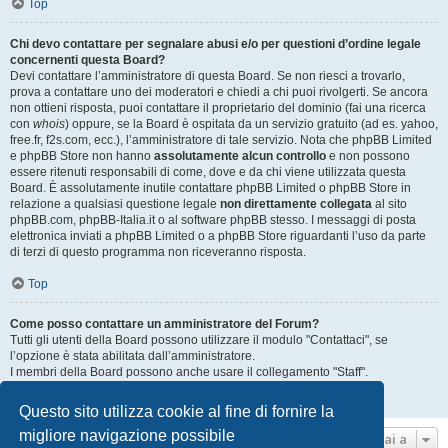
Top
Chi devo contattare per segnalare abusi e/o per questioni d’ordine legale
concernenti questa Board?
Devi contattare l’amministratore di questa Board. Se non riesci a trovarlo,
prova a contattare uno dei moderatori e chiedi a chi puoi rivolgerti. Se ancora
non ottieni risposta, puoi contattare il proprietario del dominio (fai una ricerca
con
whois
) oppure, se la Board è ospitata da un servizio gratuito (ad es. yahoo,
free.fr, f2s.com, ecc.), l’amministratore di tale servizio. Nota che phpBB Limited
e phpBB Store non hanno
assolutamente alcun controllo
e non possono
essere ritenuti responsabili di come, dove e da chi viene utilizzata questa
Board. È assolutamente inutile contattare phpBB Limited o phpBB Store in
relazione a qualsiasi questione legale
non direttamente collegata
al sito
phpBB.com, phpBB-Italia.it o al software phpBB stesso. I messaggi di posta
elettronica inviati a phpBB Limited o a phpBB Store riguardanti l’uso da parte
di terzi di questo programma non riceveranno risposta.
Top
Come posso contattare un amministratore del Forum?
Tutti gli utenti della Board possono utilizzare il modulo "Contattaci", se
l’opzione è stata abilitata dall’amministratore.
I membri della Board possono anche usare il collegamento "Staff".
Top
Questo sito utilizza cookie al fine di fornire la
migliore navigazione possibile
Vai a