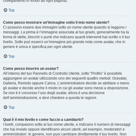
collegamento in fondo ad ogni pagina).
Top
Come posso mostrare un’immagine sotto il mio nome utente?
Ci possono essere due immagini sotto un nome utente quando si leggono i
messaggi. La prima è l’immagine associata al tuo grado, generalmente ha la
forma di stelle, blocchi o punti che indicano quanti interventi hai scritto o il tuo
livello. Sotto può esserci un’immagine più grande nota come avatar, che in
genere è unica e specifica per ogni utente.
Top
Come posso inserire un avatar?
All’interno del tuo Pannello di Controllo Utente, sotto “Profilo” è possibile
aggiungere un avatar utilizzando uno dei seguenti quattro metodi: Gravatar,
Galleria, Remoto oppure Carica. L’amministratore decide se abilitare o meno
gli avatar e decide anche il modo in cui gli avatar sono messi a disposizione.
Se non ti è concesso l’uso degli avatar, allora è una decisione
dell’amministrazione, e devi chiedere a questa le ragioni.
Top
Qual è il mio livello e come faccio a cambiarlo?
I livelli, compaiono sotto al tuo nome utente, e indicano il numero di messaggi
che hai inviato oppure identificano alcuni utenti, ad esempio, moderatori e
amministratori. In genere, non puoi cambiare direttamente il tuo livello. Non