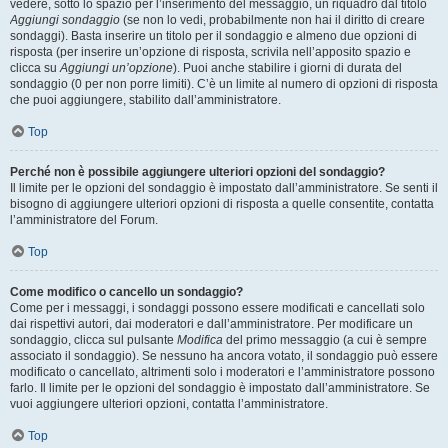
vedere, sotto lo spazio per l’inserimento del messaggio, un riquadro dal titolo
Aggiungi sondaggio
(se non lo vedi, probabilmente non hai il diritto di creare
sondaggi). Basta inserire un titolo per il sondaggio e almeno due opzioni di
risposta (per inserire un’opzione di risposta, scrivila nell’apposito spazio e
clicca su
Aggiungi un’opzione
). Puoi anche stabilire i giorni di durata del
sondaggio (0 per non porre limiti). C’è un limite al numero di opzioni di risposta
che puoi aggiungere, stabilito dall’amministratore.
Top
Perché non è possibile aggiungere ulteriori opzioni del sondaggio?
Il limite per le opzioni del sondaggio è impostato dall’amministratore. Se senti il
bisogno di aggiungere ulteriori opzioni di risposta a quelle consentite, contatta
l’amministratore del Forum.
Top
Come modifico o cancello un sondaggio?
Come per i messaggi, i sondaggi possono essere modificati e cancellati solo
dai rispettivi autori, dai moderatori e dall’amministratore. Per modificare un
sondaggio, clicca sul pulsante
Modifica
del primo messaggio (a cui è sempre
associato il sondaggio). Se nessuno ha ancora votato, il sondaggio può essere
modificato o cancellato, altrimenti solo i moderatori e l’amministratore possono
farlo. Il limite per le opzioni del sondaggio è impostato dall’amministratore. Se
vuoi aggiungere ulteriori opzioni, contatta l’amministratore.
Top