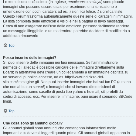
Le «emoticon» o «faccine» (in inglese,
emoticons
o
smileys
) sono piccole
immagini che possono essere usate per esprimere una sensazione o
un’emozione con pochi caratteri; ad es. :) significa felice, :( significa triste.
Questo Forum trasforma automaticamente queste serie di caratteri in immagini.
La lista completa delle emoticon è visibile nella pagina di invio messaggi.
Cerca di non esagerare nell’uso delle emoticon, possono facilmente rendere
un messaggio illeggibile, e un moderatore potrebbe decidere di modificarlo o
addirittura rimuoverlo.
Top
Posso inserire delle immagini?
Sì, puoi inserire delle immagini nei tuoi messaggi. Se l’amministratore
permette gli allegati è possibile caricare delle immagini direttamente sulla
Board; in alternativa devi creare un collegamento a un’immagine ospitata su
un server di pubblico accesso, ad es. http://www.indirizzo-del-
sito.com/immagine.gif. Non puoi inserire immagini che hai sul tuo PC (a meno
che non abbia un server!) o immagini che si trovano dietro sistemi di
autenticazione, come caselle di posta tipo yahoo o hotmail, siti protetti da
codici di accesso, ecc. Per inserire l’immagine, puoi usare il comando BBCode
[img].
Top
Che cosa sono gli annunci globali?
Gli annunci globali sono annunci che contengono informazioni molto
importanti e tu dovresti leggerli quanto prima. Gli annunci globali appaiono in