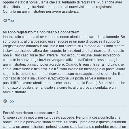
oppure vietato il nome utente che stai tentando di registrare. Può anche aver
disabilitato le registrazioni per impedire ai nuovi visitatori di registrarsi.
Contatta un amministratore per avere assistenza.
Top
Mi sono registrato ma non riesco a connettermi!
Innanzitutto controlla di aver inserito nome utente e password esattamente. Se
sono corretti, allora possono esser successe un paio di cose: se il supporto
«registrazione minore» è abilitato e hai cliccato su
Ho meno di 13 anni
mentre
ti stavi registrando, allora devi seguire le istruzioni che hai ricevuto. Se questo
non è il tuo caso, forse devi attivare il tuo account. Alcune Board richiedono
che tutte le nuove registrazioni vengano attivate dall’utente stesso o dagli
amministratori, prima di poter accedere. Quando ti registri ti verrà indicato che
tipo di attivazione è richiesta. Se ti è stato inviato un messaggio di posta, allora
segui le istruzioni; se non hai ricevuto nessun messaggio... sei sicuro che il tuo
indirizzo di posta sia valido? (L’attivazione via posta serve a ridurre la
possibilità di avere utenti anonimi che abusano della Board.) Se sei sicuro che
l’indirizzo di posta che hai usato sia corretto, allora prova a contattare un
amministratore.
Top
Perché non riesco a connettermi?
Ci sono svariati motivi per cui questo succede. Per prima cosa controlla che
nome utente e password siano corretti. Di solito il problema è questo, altrimenti
contatta un amministratore: potresti essere stato bannato o potrebbe esserci un