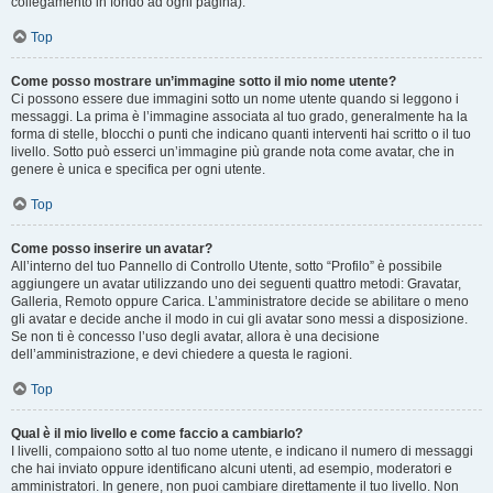
collegamento in fondo ad ogni pagina).
Top
Come posso mostrare un’immagine sotto il mio nome utente?
Ci possono essere due immagini sotto un nome utente quando si leggono i
messaggi. La prima è l’immagine associata al tuo grado, generalmente ha la
forma di stelle, blocchi o punti che indicano quanti interventi hai scritto o il tuo
livello. Sotto può esserci un’immagine più grande nota come avatar, che in
genere è unica e specifica per ogni utente.
Top
Come posso inserire un avatar?
All’interno del tuo Pannello di Controllo Utente, sotto “Profilo” è possibile
aggiungere un avatar utilizzando uno dei seguenti quattro metodi: Gravatar,
Galleria, Remoto oppure Carica. L’amministratore decide se abilitare o meno
gli avatar e decide anche il modo in cui gli avatar sono messi a disposizione.
Se non ti è concesso l’uso degli avatar, allora è una decisione
dell’amministrazione, e devi chiedere a questa le ragioni.
Top
Qual è il mio livello e come faccio a cambiarlo?
I livelli, compaiono sotto al tuo nome utente, e indicano il numero di messaggi
che hai inviato oppure identificano alcuni utenti, ad esempio, moderatori e
amministratori. In genere, non puoi cambiare direttamente il tuo livello. Non