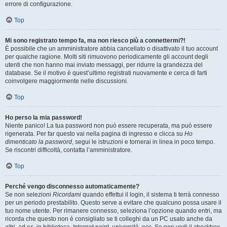
errore di configurazione.
Top
Mi sono registrato tempo fa, ma non riesco più a connettermi?!
È possibile che un amministratore abbia cancellato o disattivato il tuo account
per qualche ragione. Molti siti rimuovono periodicamente gli account degli
utenti che non hanno mai inviato messaggi, per ridurre la grandezza del
database. Se il motivo è quest’ultimo registrati nuovamente e cerca di farti
coinvolgere maggiormente nelle discussioni.
Top
Ho perso la mia password!
Niente panico! La tua password non può essere recuperata, ma può essere
rigenerata. Per far questo vai nella pagina di ingresso e clicca su
Ho
dimenticato la password
, segui le istruzioni e tornerai in linea in poco tempo.
Se riscontri difficoltà, contatta l’amministratore.
Top
Perché vengo disconnesso automaticamente?
Se non selezioni
Ricordami
quando effettui il login, il sistema ti terrà connesso
per un periodo prestabilito. Questo serve a evitare che qualcuno possa usare il
tuo nome utente. Per rimanere connesso, seleziona l’opzione quando entri, ma
ricorda che questo non è consigliato se ti colleghi da un PC usato anche da