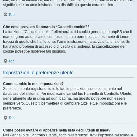
altri, ad es. in biblioteca, Internet point, università, ecc. Se non vedi il checkbox,
significa che un amministratore ha disabilitato questa caratteristica.
Top
Che cosa provoca il comando “Cancella cookie”?
La funzione “Cancella cookie” eliminerà tutti i cookie generati da phpBB che ti
mantengono autenticato e connesso, oltre a permetterti ad esempio di tenere
traccia di quello che hai letto, se l’amministrazione ha attivato la funzione. Se
hai avuto problemi di accesso o di uscita dal sistema, la cancellazione dei
cookie potrebbe risolvere tali disguidi.
Top
Impostazioni e preferenze utente
Come cambio le mie impostazioni?
Se sei un utente registrato, tutte le tue impostazioni sono conservate nel
database del sistema. Per modificarle vai sul tuo Pannello di Controllo Utente;
generalmente sta in cima ad ogni pagina, ma questo potrebbe non essere
sempre vero. Questo ti permetterà di cambiare tutte le tue impostazioni e le
preferenze.
Top
Come posso evitare di apparire nella lista degli utenti in linea?
Nel Pannello di Controllo Utente, sotto “Preferenze”, trovi l’opzione
Nascondi il