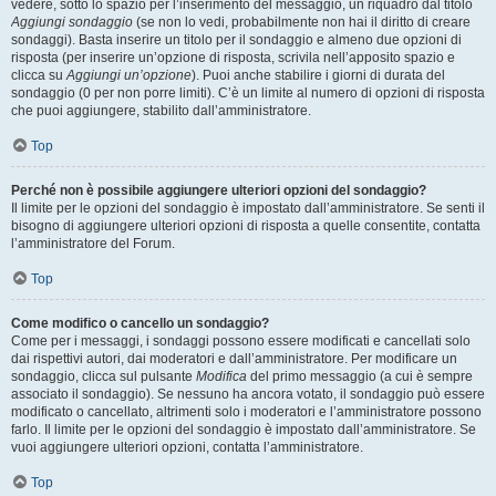
vedere, sotto lo spazio per l’inserimento del messaggio, un riquadro dal titolo
Aggiungi sondaggio
(se non lo vedi, probabilmente non hai il diritto di creare
sondaggi). Basta inserire un titolo per il sondaggio e almeno due opzioni di
risposta (per inserire un’opzione di risposta, scrivila nell’apposito spazio e
clicca su
Aggiungi un’opzione
). Puoi anche stabilire i giorni di durata del
sondaggio (0 per non porre limiti). C’è un limite al numero di opzioni di risposta
che puoi aggiungere, stabilito dall’amministratore.
Top
Perché non è possibile aggiungere ulteriori opzioni del sondaggio?
Il limite per le opzioni del sondaggio è impostato dall’amministratore. Se senti il
bisogno di aggiungere ulteriori opzioni di risposta a quelle consentite, contatta
l’amministratore del Forum.
Top
Come modifico o cancello un sondaggio?
Come per i messaggi, i sondaggi possono essere modificati e cancellati solo
dai rispettivi autori, dai moderatori e dall’amministratore. Per modificare un
sondaggio, clicca sul pulsante
Modifica
del primo messaggio (a cui è sempre
associato il sondaggio). Se nessuno ha ancora votato, il sondaggio può essere
modificato o cancellato, altrimenti solo i moderatori e l’amministratore possono
farlo. Il limite per le opzioni del sondaggio è impostato dall’amministratore. Se
vuoi aggiungere ulteriori opzioni, contatta l’amministratore.
Top