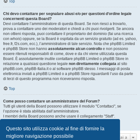
Top
Chi devo contattare per segnalare abusi e/o per questioni d’ordine legale
concernenti questa Board?
Devi contattare l’amministratore di questa Board. Se non riesci a trovarlo,
prova a contattare uno dei moderatori e chiedi a chi puoi rivolgerti. Se ancora
non ottieni risposta, puoi contattare il proprietario del dominio (fai una ricerca
con
whois
) oppure, se la Board è ospitata da un servizio gratuito (ad es. yahoo,
free.fr, f2s.com, ecc.), l’amministratore di tale servizio. Nota che phpBB Limited
e phpBB Store non hanno
assolutamente alcun controllo
e non possono
essere ritenuti responsabili di come, dove e da chi viene utilizzata questa
Board. È assolutamente inutile contattare phpBB Limited o phpBB Store in
relazione a qualsiasi questione legale
non direttamente collegata
al sito
phpBB.com, phpBB-Italia.it o al software phpBB stesso. I messaggi di posta
elettronica inviati a phpBB Limited o a phpBB Store riguardanti l’uso da parte
di terzi di questo programma non riceveranno risposta.
Top
Come posso contattare un amministratore del Forum?
Tutti gli utenti della Board possono utilizzare il modulo "Contattaci", se
l’opzione è stata abilitata dall’amministratore.
I membri della Board possono anche usare il collegamento "Staff".
Top
Questo sito utilizza cookie al fine di fornire la
migliore navigazione possibile
Vai a