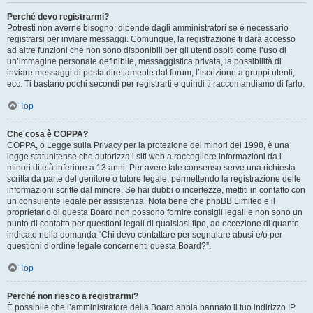
Perché devo registrarmi?
Potresti non averne bisogno: dipende dagli amministratori se è necessario
registrarsi per inviare messaggi. Comunque, la registrazione ti darà accesso
ad altre funzioni che non sono disponibili per gli utenti ospiti come l’uso di
un’immagine personale definibile, messaggistica privata, la possibilità di
inviare messaggi di posta direttamente dal forum, l’iscrizione a gruppi utenti,
ecc. Ti bastano pochi secondi per registrarti e quindi ti raccomandiamo di farlo.
Top
Che cosa è COPPA?
COPPA, o Legge sulla Privacy per la protezione dei minori del 1998, è una
legge statunitense che autorizza i siti web a raccogliere informazioni da i
minori di età inferiore a 13 anni. Per avere tale consenso serve una richiesta
scritta da parte del genitore o tutore legale, permettendo la registrazione delle
informazioni scritte dal minore. Se hai dubbi o incertezze, mettiti in contatto con
un consulente legale per assistenza. Nota bene che phpBB Limited e il
proprietario di questa Board non possono fornire consigli legali e non sono un
punto di contatto per questioni legali di qualsiasi tipo, ad eccezione di quanto
indicato nella domanda “Chi devo contattare per segnalare abusi e/o per
questioni d’ordine legale concernenti questa Board?”.
Top
Perché non riesco a registrarmi?
È possibile che l’amministratore della Board abbia bannato il tuo indirizzo IP