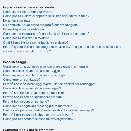
Impostazioni e preferenze utente
Come cambio le mie impostazioni?
Come posso evitare di apparire nella lista degli utenti in linea?
L’ora non è corretta!
Ho cambiato il fuso orario ma l’ora è ancora sbagliata
La mia lingua non è nella lista!
Come posso mostrare un’immagine sotto il mio nome utente?
Come posso inserire un avatar?
Qual è il mio livello e come faccio a cambiarlo?
Perché quando clicco sul collegamento all’indirizzo di posta di un utente mi chiede di
accedere come utente registrato?
Invio Messaggi
Come apro un argomento o invio un messaggio in un forum?
Come modifico o cancello un messaggio?
Come aggiungo una firma ai miei messaggi?
Come creo un sondaggio?
Perché non è possibile aggiungere ulteriori opzioni del sondaggio?
Come modifico o cancello un sondaggio?
Perché non riesco ad accedere a un forum?
Perché non riesco ad aggiungere allegati?
Perché ho ricevuto un richiamo?
Come posso segnalare messaggi ai moderatori?
Che cos’è il pulsante “Salva” nella finestra di invio dei messaggi?
Perché il mio messaggio deve essere approvato?
Come posso spostare in cima un mio argomento?
Formattazione e tipi di argomenti