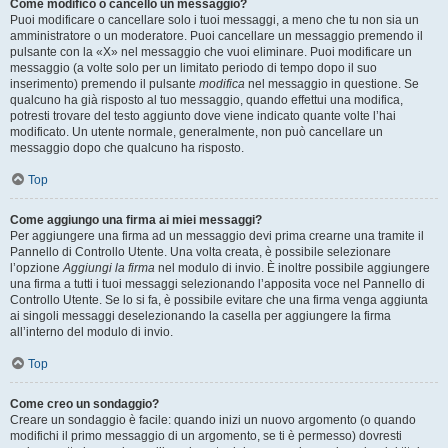
Come modifico o cancello un messaggio?
Puoi modificare o cancellare solo i tuoi messaggi, a meno che tu non sia un
amministratore o un moderatore. Puoi cancellare un messaggio premendo il
pulsante con la «X» nel messaggio che vuoi eliminare. Puoi modificare un
messaggio (a volte solo per un limitato periodo di tempo dopo il suo
inserimento) premendo il pulsante
modifica
nel messaggio in questione. Se
qualcuno ha già risposto al tuo messaggio, quando effettui una modifica,
potresti trovare del testo aggiunto dove viene indicato quante volte l’hai
modificato. Un utente normale, generalmente, non può cancellare un
messaggio dopo che qualcuno ha risposto.
Top
Come aggiungo una firma ai miei messaggi?
Per aggiungere una firma ad un messaggio devi prima crearne una tramite il
Pannello di Controllo Utente. Una volta creata, è possibile selezionare
l’opzione
Aggiungi la firma
nel modulo di invio. È inoltre possibile aggiungere
una firma a tutti i tuoi messaggi selezionando l’apposita voce nel Pannello di
Controllo Utente. Se lo si fa, è possibile evitare che una firma venga aggiunta
ai singoli messaggi deselezionando la casella per aggiungere la firma
all’interno del modulo di invio.
Top
Come creo un sondaggio?
Creare un sondaggio è facile: quando inizi un nuovo argomento (o quando
modifichi il primo messaggio di un argomento, se ti è permesso) dovresti