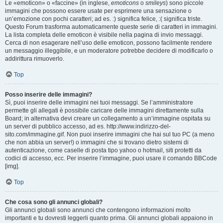
Le «emoticon» o «faccine» (in inglese,
emoticons
o
smileys
) sono piccole
immagini che possono essere usate per esprimere una sensazione o
un’emozione con pochi caratteri; ad es. :) significa felice, :( significa triste.
Questo Forum trasforma automaticamente queste serie di caratteri in immagini.
La lista completa delle emoticon è visibile nella pagina di invio messaggi.
Cerca di non esagerare nell’uso delle emoticon, possono facilmente rendere
un messaggio illeggibile, e un moderatore potrebbe decidere di modificarlo o
addirittura rimuoverlo.
Top
Posso inserire delle immagini?
Sì, puoi inserire delle immagini nei tuoi messaggi. Se l’amministratore
permette gli allegati è possibile caricare delle immagini direttamente sulla
Board; in alternativa devi creare un collegamento a un’immagine ospitata su
un server di pubblico accesso, ad es. http://www.indirizzo-del-
sito.com/immagine.gif. Non puoi inserire immagini che hai sul tuo PC (a meno
che non abbia un server!) o immagini che si trovano dietro sistemi di
autenticazione, come caselle di posta tipo yahoo o hotmail, siti protetti da
codici di accesso, ecc. Per inserire l’immagine, puoi usare il comando BBCode
[img].
Top
Che cosa sono gli annunci globali?
Gli annunci globali sono annunci che contengono informazioni molto
importanti e tu dovresti leggerli quanto prima. Gli annunci globali appaiono in