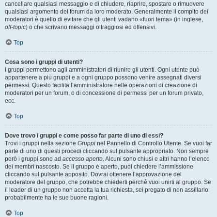
cancellare qualsiasi messaggio e di chiudere, riaprire, spostare o rimuovere
qualsiasi argomento del forum da loro moderato. Generalmente il compito dei
moderatori è quello di evitare che gli utenti vadano «fuori tema» (in inglese,
off-topic
) o che scrivano messaggi oltraggiosi ed offensivi.
Top
Cosa sono i gruppi di utenti?
I gruppi permettono agli amministratori di riunire gli utenti. Ogni utente può
appartenere a più gruppi e a ogni gruppo possono venire assegnati diversi
permessi. Questo facilita l’amministratore nelle operazioni di creazione di
moderatori per un forum, o di concessione di permessi per un forum privato,
ecc.
Top
Dove trovo i gruppi e come posso far parte di uno di essi?
Trovi i gruppi nella sezione
Gruppi
nel Pannello di Controllo Utente. Se vuoi far
parte di uno di questi procedi cliccando sul pulsante appropriato. Non sempre
però i gruppi sono ad
accesso aperto
. Alcuni sono chiusi e altri hanno l’elenco
dei membri nascosto. Se il gruppo è aperto, puoi chiedere l’ammissione
cliccando sul pulsante apposito. Dovrai ottenere l’approvazione del
moderatore del gruppo, che potrebbe chiederti perché vuoi unirti al gruppo. Se
il leader di un gruppo non accetta la tua richiesta, sei pregato di non assillarlo:
probabilmente ha le sue buone ragioni.
Top