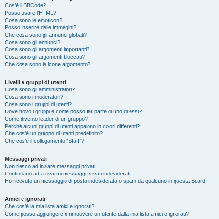
Cos’è il BBCode?
Posso usare l’HTML?
Cosa sono le emoticon?
Posso inserire delle immagini?
Che cosa sono gli annunci globali?
Cosa sono gli annunci?
Cosa sono gli argomenti importanti?
Cosa sono gli argomenti bloccati?
Che cosa sono le icone argomento?
Livelli e gruppi di utenti
Cosa sono gli amministratori?
Cosa sono i moderatori?
Cosa sono i gruppi di utenti?
Dove trovo i gruppi e come posso far parte di uno di essi?
Come divento leader di un gruppo?
Perché alcuni gruppi di utenti appaiono in colori differenti?
Che cos’è un gruppo di utenti predefinito?
Che cos’è il collegamento “Staff”?
Messaggi privati
Non riesco ad inviare messaggi privati!
Continuano ad arrivarmi messaggi privati indesiderati!
Ho ricevuto un messaggio di posta indesiderata o spam da qualcuno in questa Board!
Amici e ignorati
Che cos’è la mia lista amici e ignorati?
Come posso aggiungere o rimuovere un utente dalla mia lista amici o ignorati?