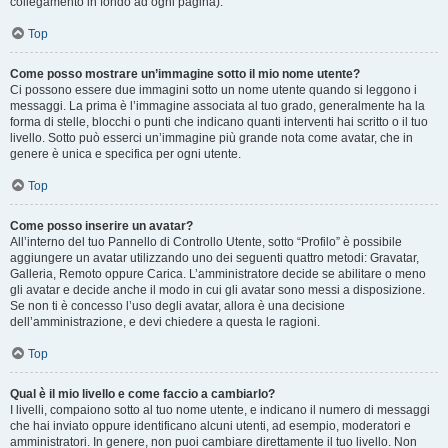
collegamento in fondo ad ogni pagina).
Top
Come posso mostrare un’immagine sotto il mio nome utente?
Ci possono essere due immagini sotto un nome utente quando si leggono i
messaggi. La prima è l’immagine associata al tuo grado, generalmente ha la
forma di stelle, blocchi o punti che indicano quanti interventi hai scritto o il tuo
livello. Sotto può esserci un’immagine più grande nota come avatar, che in
genere è unica e specifica per ogni utente.
Top
Come posso inserire un avatar?
All’interno del tuo Pannello di Controllo Utente, sotto “Profilo” è possibile
aggiungere un avatar utilizzando uno dei seguenti quattro metodi: Gravatar,
Galleria, Remoto oppure Carica. L’amministratore decide se abilitare o meno
gli avatar e decide anche il modo in cui gli avatar sono messi a disposizione.
Se non ti è concesso l’uso degli avatar, allora è una decisione
dell’amministrazione, e devi chiedere a questa le ragioni.
Top
Qual è il mio livello e come faccio a cambiarlo?
I livelli, compaiono sotto al tuo nome utente, e indicano il numero di messaggi
che hai inviato oppure identificano alcuni utenti, ad esempio, moderatori e
amministratori. In genere, non puoi cambiare direttamente il tuo livello. Non