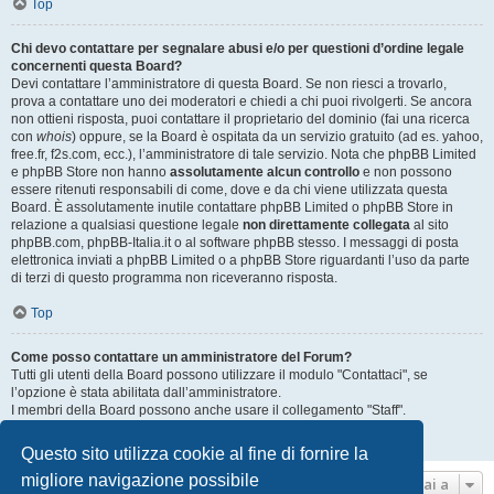
Top
Chi devo contattare per segnalare abusi e/o per questioni d’ordine legale
concernenti questa Board?
Devi contattare l’amministratore di questa Board. Se non riesci a trovarlo,
prova a contattare uno dei moderatori e chiedi a chi puoi rivolgerti. Se ancora
non ottieni risposta, puoi contattare il proprietario del dominio (fai una ricerca
con
whois
) oppure, se la Board è ospitata da un servizio gratuito (ad es. yahoo,
free.fr, f2s.com, ecc.), l’amministratore di tale servizio. Nota che phpBB Limited
e phpBB Store non hanno
assolutamente alcun controllo
e non possono
essere ritenuti responsabili di come, dove e da chi viene utilizzata questa
Board. È assolutamente inutile contattare phpBB Limited o phpBB Store in
relazione a qualsiasi questione legale
non direttamente collegata
al sito
phpBB.com, phpBB-Italia.it o al software phpBB stesso. I messaggi di posta
elettronica inviati a phpBB Limited o a phpBB Store riguardanti l’uso da parte
di terzi di questo programma non riceveranno risposta.
Top
Come posso contattare un amministratore del Forum?
Tutti gli utenti della Board possono utilizzare il modulo "Contattaci", se
l’opzione è stata abilitata dall’amministratore.
I membri della Board possono anche usare il collegamento "Staff".
Top
Questo sito utilizza cookie al fine di fornire la
migliore navigazione possibile
Vai a