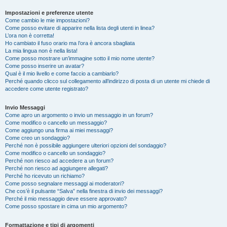
Impostazioni e preferenze utente
Come cambio le mie impostazioni?
Come posso evitare di apparire nella lista degli utenti in linea?
L’ora non è corretta!
Ho cambiato il fuso orario ma l’ora è ancora sbagliata
La mia lingua non è nella lista!
Come posso mostrare un’immagine sotto il mio nome utente?
Come posso inserire un avatar?
Qual è il mio livello e come faccio a cambiarlo?
Perché quando clicco sul collegamento all’indirizzo di posta di un utente mi chiede di
accedere come utente registrato?
Invio Messaggi
Come apro un argomento o invio un messaggio in un forum?
Come modifico o cancello un messaggio?
Come aggiungo una firma ai miei messaggi?
Come creo un sondaggio?
Perché non è possibile aggiungere ulteriori opzioni del sondaggio?
Come modifico o cancello un sondaggio?
Perché non riesco ad accedere a un forum?
Perché non riesco ad aggiungere allegati?
Perché ho ricevuto un richiamo?
Come posso segnalare messaggi ai moderatori?
Che cos’è il pulsante “Salva” nella finestra di invio dei messaggi?
Perché il mio messaggio deve essere approvato?
Come posso spostare in cima un mio argomento?
Formattazione e tipi di argomenti