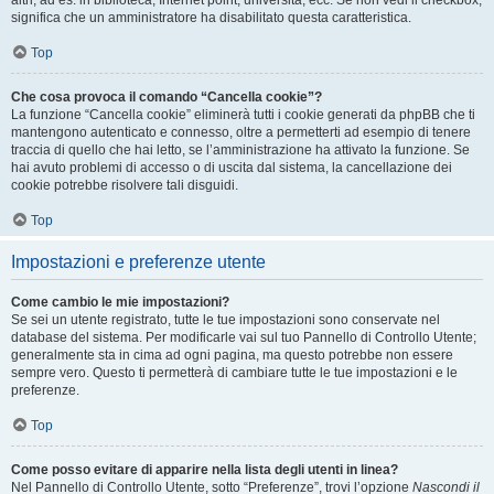
altri, ad es. in biblioteca, Internet point, università, ecc. Se non vedi il checkbox,
significa che un amministratore ha disabilitato questa caratteristica.
Top
Che cosa provoca il comando “Cancella cookie”?
La funzione “Cancella cookie” eliminerà tutti i cookie generati da phpBB che ti
mantengono autenticato e connesso, oltre a permetterti ad esempio di tenere
traccia di quello che hai letto, se l’amministrazione ha attivato la funzione. Se
hai avuto problemi di accesso o di uscita dal sistema, la cancellazione dei
cookie potrebbe risolvere tali disguidi.
Top
Impostazioni e preferenze utente
Come cambio le mie impostazioni?
Se sei un utente registrato, tutte le tue impostazioni sono conservate nel
database del sistema. Per modificarle vai sul tuo Pannello di Controllo Utente;
generalmente sta in cima ad ogni pagina, ma questo potrebbe non essere
sempre vero. Questo ti permetterà di cambiare tutte le tue impostazioni e le
preferenze.
Top
Come posso evitare di apparire nella lista degli utenti in linea?
Nel Pannello di Controllo Utente, sotto “Preferenze”, trovi l’opzione
Nascondi il