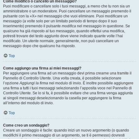
Come modifico o cancello un messaggio?
Puoi modificare o cancellare solo i tuoi messaggi, a meno che tu non sia un
amministratore o un moderatore. Puoi cancellare un messaggio premendo il
pulsante con la «X» nel messaggio che vuoi eliminare. Puoi modificare un
messaggio (a volte solo per un limitato periodo di tempo dopo il suo
inserimento) premendo il pulsante
modifica
nel messaggio in questione. Se
qualcuno ha già risposto al tuo messaggio, quando effettui una modifica,
potresti trovare del testo aggiunto dove viene indicato quante volte l’hai
modificato. Un utente normale, generalmente, non può cancellare un
messaggio dopo che qualcuno ha risposto.
Top
Come aggiungo una firma ai miei messaggi?
Per aggiungere una firma ad un messaggio devi prima crearne una tramite il
Pannello di Controllo Utente. Una volta creata, è possibile selezionare
l’opzione
Aggiungi la firma
nel modulo di invio. È inoltre possibile aggiungere
una firma a tutti i tuoi messaggi selezionando l’apposita voce nel Pannello di
Controllo Utente. Se lo si fa, è possibile evitare che una firma venga aggiunta
ai singoli messaggi deselezionando la casella per aggiungere la firma
all’interno del modulo di invio.
Top
Come creo un sondaggio?
Creare un sondaggio è facile: quando inizi un nuovo argomento (o quando
modifichi il primo messaggio di un argomento, se ti è permesso) dovresti