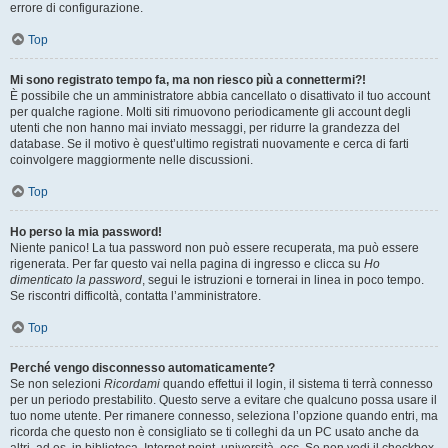
errore di configurazione.
Top
Mi sono registrato tempo fa, ma non riesco più a connettermi?!
È possibile che un amministratore abbia cancellato o disattivato il tuo account
per qualche ragione. Molti siti rimuovono periodicamente gli account degli
utenti che non hanno mai inviato messaggi, per ridurre la grandezza del
database. Se il motivo è quest’ultimo registrati nuovamente e cerca di farti
coinvolgere maggiormente nelle discussioni.
Top
Ho perso la mia password!
Niente panico! La tua password non può essere recuperata, ma può essere
rigenerata. Per far questo vai nella pagina di ingresso e clicca su
Ho
dimenticato la password
, segui le istruzioni e tornerai in linea in poco tempo.
Se riscontri difficoltà, contatta l’amministratore.
Top
Perché vengo disconnesso automaticamente?
Se non selezioni
Ricordami
quando effettui il login, il sistema ti terrà connesso
per un periodo prestabilito. Questo serve a evitare che qualcuno possa usare il
tuo nome utente. Per rimanere connesso, seleziona l’opzione quando entri, ma
ricorda che questo non è consigliato se ti colleghi da un PC usato anche da