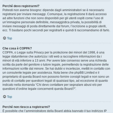
Perché devo registrarmi?
Potresti non averne bisogno: dipende dagli amministratori se è necessario
registrarsi per inviare messaggi. Comunque, la registrazione ti darà accesso
ad altre funzioni che non sono disponibili per gli utenti ospiti come l’uso di
un’immagine personale definibile, messaggistica privata, la possibilità di
inviare messaggi di posta direttamente dal forum, l’iscrizione a gruppi utenti,
ecc. Ti bastano pochi secondi per registrarti e quindi ti raccomandiamo di farlo.
Top
Che cosa è COPPA?
COPPA, o Legge sulla Privacy per la protezione dei minori del 1998, è una
legge statunitense che autorizza i siti web a raccogliere informazioni da i
minori di età inferiore a 13 anni. Per avere tale consenso serve una richiesta
scritta da parte del genitore o tutore legale, permettendo la registrazione delle
informazioni scritte dal minore. Se hai dubbi o incertezze, mettiti in contatto con
un consulente legale per assistenza. Nota bene che phpBB Limited e il
proprietario di questa Board non possono fornire consigli legali e non sono un
punto di contatto per questioni legali di qualsiasi tipo, ad eccezione di quanto
indicato nella domanda “Chi devo contattare per segnalare abusi e/o per
questioni d’ordine legale concernenti questa Board?”.
Top
Perché non riesco a registrarmi?
È possibile che l’amministratore della Board abbia bannato il tuo indirizzo IP