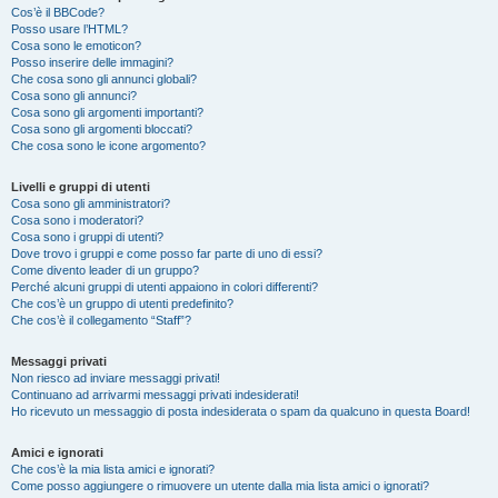
Cos’è il BBCode?
Posso usare l’HTML?
Cosa sono le emoticon?
Posso inserire delle immagini?
Che cosa sono gli annunci globali?
Cosa sono gli annunci?
Cosa sono gli argomenti importanti?
Cosa sono gli argomenti bloccati?
Che cosa sono le icone argomento?
Livelli e gruppi di utenti
Cosa sono gli amministratori?
Cosa sono i moderatori?
Cosa sono i gruppi di utenti?
Dove trovo i gruppi e come posso far parte di uno di essi?
Come divento leader di un gruppo?
Perché alcuni gruppi di utenti appaiono in colori differenti?
Che cos’è un gruppo di utenti predefinito?
Che cos’è il collegamento “Staff”?
Messaggi privati
Non riesco ad inviare messaggi privati!
Continuano ad arrivarmi messaggi privati indesiderati!
Ho ricevuto un messaggio di posta indesiderata o spam da qualcuno in questa Board!
Amici e ignorati
Che cos’è la mia lista amici e ignorati?
Come posso aggiungere o rimuovere un utente dalla mia lista amici o ignorati?