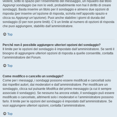
vedere, sotto lo spazio per l’inserimento del messaggio, un riquadro dal titolo
Aggiungi sondaggio
(se non lo vedi, probabilmente non hai il diritto di creare
sondaggi). Basta inserire un titolo per il sondaggio e almeno due opzioni di
risposta (per inserire un’opzione di risposta, scrivila nell’apposito spazio e
clicca su
Aggiungi un’opzione
). Puoi anche stabilire i giorni di durata del
sondaggio (0 per non porre limiti). C’è un limite al numero di opzioni di risposta
che puoi aggiungere, stabilito dall’amministratore.
Top
Perché non è possibile aggiungere ulteriori opzioni del sondaggio?
Il limite per le opzioni del sondaggio è impostato dall’amministratore. Se senti il
bisogno di aggiungere ulteriori opzioni di risposta a quelle consentite, contatta
l’amministratore del Forum.
Top
Come modifico o cancello un sondaggio?
Come per i messaggi, i sondaggi possono essere modificati e cancellati solo
dai rispettivi autori, dai moderatori e dall’amministratore. Per modificare un
sondaggio, clicca sul pulsante
Modifica
del primo messaggio (a cui è sempre
associato il sondaggio). Se nessuno ha ancora votato, il sondaggio può essere
modificato o cancellato, altrimenti solo i moderatori e l’amministratore possono
farlo. Il limite per le opzioni del sondaggio è impostato dall’amministratore. Se
vuoi aggiungere ulteriori opzioni, contatta l’amministratore.
Top