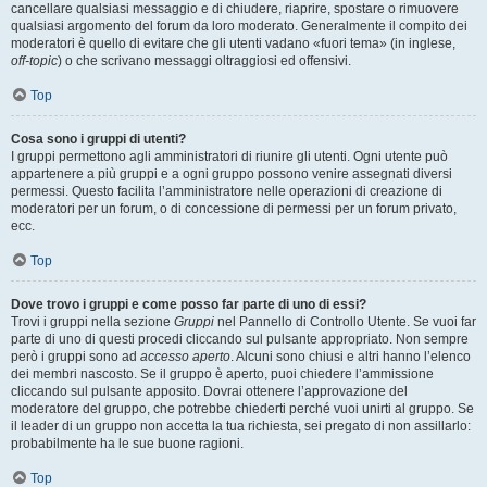
cancellare qualsiasi messaggio e di chiudere, riaprire, spostare o rimuovere
qualsiasi argomento del forum da loro moderato. Generalmente il compito dei
moderatori è quello di evitare che gli utenti vadano «fuori tema» (in inglese,
off-topic
) o che scrivano messaggi oltraggiosi ed offensivi.
Top
Cosa sono i gruppi di utenti?
I gruppi permettono agli amministratori di riunire gli utenti. Ogni utente può
appartenere a più gruppi e a ogni gruppo possono venire assegnati diversi
permessi. Questo facilita l’amministratore nelle operazioni di creazione di
moderatori per un forum, o di concessione di permessi per un forum privato,
ecc.
Top
Dove trovo i gruppi e come posso far parte di uno di essi?
Trovi i gruppi nella sezione
Gruppi
nel Pannello di Controllo Utente. Se vuoi far
parte di uno di questi procedi cliccando sul pulsante appropriato. Non sempre
però i gruppi sono ad
accesso aperto
. Alcuni sono chiusi e altri hanno l’elenco
dei membri nascosto. Se il gruppo è aperto, puoi chiedere l’ammissione
cliccando sul pulsante apposito. Dovrai ottenere l’approvazione del
moderatore del gruppo, che potrebbe chiederti perché vuoi unirti al gruppo. Se
il leader di un gruppo non accetta la tua richiesta, sei pregato di non assillarlo:
probabilmente ha le sue buone ragioni.
Top