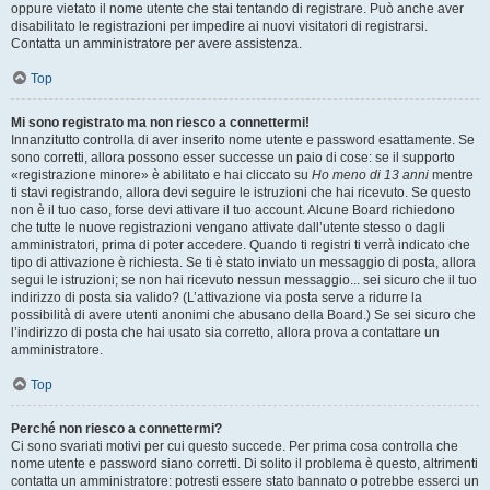
oppure vietato il nome utente che stai tentando di registrare. Può anche aver
disabilitato le registrazioni per impedire ai nuovi visitatori di registrarsi.
Contatta un amministratore per avere assistenza.
Top
Mi sono registrato ma non riesco a connettermi!
Innanzitutto controlla di aver inserito nome utente e password esattamente. Se
sono corretti, allora possono esser successe un paio di cose: se il supporto
«registrazione minore» è abilitato e hai cliccato su
Ho meno di 13 anni
mentre
ti stavi registrando, allora devi seguire le istruzioni che hai ricevuto. Se questo
non è il tuo caso, forse devi attivare il tuo account. Alcune Board richiedono
che tutte le nuove registrazioni vengano attivate dall’utente stesso o dagli
amministratori, prima di poter accedere. Quando ti registri ti verrà indicato che
tipo di attivazione è richiesta. Se ti è stato inviato un messaggio di posta, allora
segui le istruzioni; se non hai ricevuto nessun messaggio... sei sicuro che il tuo
indirizzo di posta sia valido? (L’attivazione via posta serve a ridurre la
possibilità di avere utenti anonimi che abusano della Board.) Se sei sicuro che
l’indirizzo di posta che hai usato sia corretto, allora prova a contattare un
amministratore.
Top
Perché non riesco a connettermi?
Ci sono svariati motivi per cui questo succede. Per prima cosa controlla che
nome utente e password siano corretti. Di solito il problema è questo, altrimenti
contatta un amministratore: potresti essere stato bannato o potrebbe esserci un