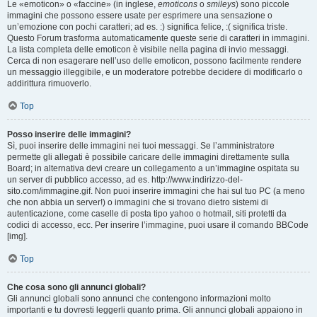
Le «emoticon» o «faccine» (in inglese,
emoticons
o
smileys
) sono piccole
immagini che possono essere usate per esprimere una sensazione o
un’emozione con pochi caratteri; ad es. :) significa felice, :( significa triste.
Questo Forum trasforma automaticamente queste serie di caratteri in immagini.
La lista completa delle emoticon è visibile nella pagina di invio messaggi.
Cerca di non esagerare nell’uso delle emoticon, possono facilmente rendere
un messaggio illeggibile, e un moderatore potrebbe decidere di modificarlo o
addirittura rimuoverlo.
Top
Posso inserire delle immagini?
Sì, puoi inserire delle immagini nei tuoi messaggi. Se l’amministratore
permette gli allegati è possibile caricare delle immagini direttamente sulla
Board; in alternativa devi creare un collegamento a un’immagine ospitata su
un server di pubblico accesso, ad es. http://www.indirizzo-del-
sito.com/immagine.gif. Non puoi inserire immagini che hai sul tuo PC (a meno
che non abbia un server!) o immagini che si trovano dietro sistemi di
autenticazione, come caselle di posta tipo yahoo o hotmail, siti protetti da
codici di accesso, ecc. Per inserire l’immagine, puoi usare il comando BBCode
[img].
Top
Che cosa sono gli annunci globali?
Gli annunci globali sono annunci che contengono informazioni molto
importanti e tu dovresti leggerli quanto prima. Gli annunci globali appaiono in