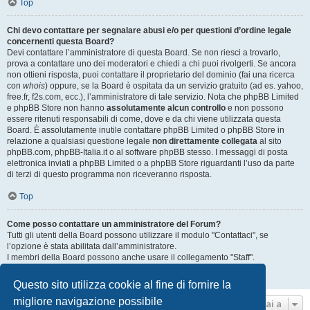
Top
Chi devo contattare per segnalare abusi e/o per questioni d’ordine legale
concernenti questa Board?
Devi contattare l’amministratore di questa Board. Se non riesci a trovarlo,
prova a contattare uno dei moderatori e chiedi a chi puoi rivolgerti. Se ancora
non ottieni risposta, puoi contattare il proprietario del dominio (fai una ricerca
con
whois
) oppure, se la Board è ospitata da un servizio gratuito (ad es. yahoo,
free.fr, f2s.com, ecc.), l’amministratore di tale servizio. Nota che phpBB Limited
e phpBB Store non hanno
assolutamente alcun controllo
e non possono
essere ritenuti responsabili di come, dove e da chi viene utilizzata questa
Board. È assolutamente inutile contattare phpBB Limited o phpBB Store in
relazione a qualsiasi questione legale
non direttamente collegata
al sito
phpBB.com, phpBB-Italia.it o al software phpBB stesso. I messaggi di posta
elettronica inviati a phpBB Limited o a phpBB Store riguardanti l’uso da parte
di terzi di questo programma non riceveranno risposta.
Top
Come posso contattare un amministratore del Forum?
Tutti gli utenti della Board possono utilizzare il modulo "Contattaci", se
l’opzione è stata abilitata dall’amministratore.
I membri della Board possono anche usare il collegamento "Staff".
Top
Questo sito utilizza cookie al fine di fornire la
migliore navigazione possibile
Vai a