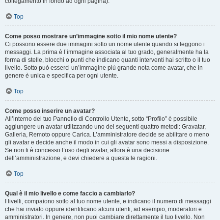
collegamento in fondo ad ogni pagina).
Top
Come posso mostrare un’immagine sotto il mio nome utente?
Ci possono essere due immagini sotto un nome utente quando si leggono i
messaggi. La prima è l’immagine associata al tuo grado, generalmente ha la
forma di stelle, blocchi o punti che indicano quanti interventi hai scritto o il tuo
livello. Sotto può esserci un’immagine più grande nota come avatar, che in
genere è unica e specifica per ogni utente.
Top
Come posso inserire un avatar?
All’interno del tuo Pannello di Controllo Utente, sotto “Profilo” è possibile
aggiungere un avatar utilizzando uno dei seguenti quattro metodi: Gravatar,
Galleria, Remoto oppure Carica. L’amministratore decide se abilitare o meno
gli avatar e decide anche il modo in cui gli avatar sono messi a disposizione.
Se non ti è concesso l’uso degli avatar, allora è una decisione
dell’amministrazione, e devi chiedere a questa le ragioni.
Top
Qual è il mio livello e come faccio a cambiarlo?
I livelli, compaiono sotto al tuo nome utente, e indicano il numero di messaggi
che hai inviato oppure identificano alcuni utenti, ad esempio, moderatori e
amministratori. In genere, non puoi cambiare direttamente il tuo livello. Non