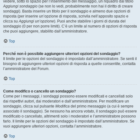
vedere, sotto lo spazio per l’inserimento del messaggio, un riquadro dal titolo
Aggiungi sondaggio
(se non lo vedi, probabilmente non hai il diritto di creare
sondaggi). Basta inserire un titolo per il sondaggio e almeno due opzioni di
risposta (per inserire un’opzione di risposta, scrivila nell’apposito spazio e
clicca su
Aggiungi un’opzione
). Puoi anche stabilire i giorni di durata del
sondaggio (0 per non porre limiti). C’è un limite al numero di opzioni di risposta
che puoi aggiungere, stabilito dall’amministratore.
Top
Perché non è possibile aggiungere ulteriori opzioni del sondaggio?
Il limite per le opzioni del sondaggio è impostato dall’amministratore. Se senti il
bisogno di aggiungere ulteriori opzioni di risposta a quelle consentite, contatta
l’amministratore del Forum.
Top
Come modifico o cancello un sondaggio?
Come per i messaggi, i sondaggi possono essere modificati e cancellati solo
dai rispettivi autori, dai moderatori e dall’amministratore. Per modificare un
sondaggio, clicca sul pulsante
Modifica
del primo messaggio (a cui è sempre
associato il sondaggio). Se nessuno ha ancora votato, il sondaggio può essere
modificato o cancellato, altrimenti solo i moderatori e l’amministratore possono
farlo. Il limite per le opzioni del sondaggio è impostato dall’amministratore. Se
vuoi aggiungere ulteriori opzioni, contatta l’amministratore.
Top