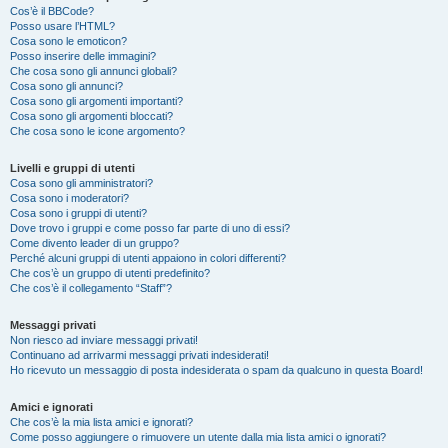
Cos’è il BBCode?
Posso usare l’HTML?
Cosa sono le emoticon?
Posso inserire delle immagini?
Che cosa sono gli annunci globali?
Cosa sono gli annunci?
Cosa sono gli argomenti importanti?
Cosa sono gli argomenti bloccati?
Che cosa sono le icone argomento?
Livelli e gruppi di utenti
Cosa sono gli amministratori?
Cosa sono i moderatori?
Cosa sono i gruppi di utenti?
Dove trovo i gruppi e come posso far parte di uno di essi?
Come divento leader di un gruppo?
Perché alcuni gruppi di utenti appaiono in colori differenti?
Che cos’è un gruppo di utenti predefinito?
Che cos’è il collegamento “Staff”?
Messaggi privati
Non riesco ad inviare messaggi privati!
Continuano ad arrivarmi messaggi privati indesiderati!
Ho ricevuto un messaggio di posta indesiderata o spam da qualcuno in questa Board!
Amici e ignorati
Che cos’è la mia lista amici e ignorati?
Come posso aggiungere o rimuovere un utente dalla mia lista amici o ignorati?