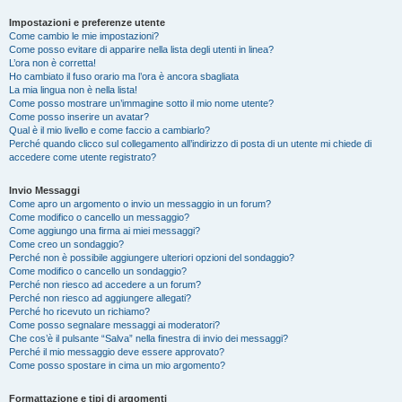
Impostazioni e preferenze utente
Come cambio le mie impostazioni?
Come posso evitare di apparire nella lista degli utenti in linea?
L’ora non è corretta!
Ho cambiato il fuso orario ma l’ora è ancora sbagliata
La mia lingua non è nella lista!
Come posso mostrare un’immagine sotto il mio nome utente?
Come posso inserire un avatar?
Qual è il mio livello e come faccio a cambiarlo?
Perché quando clicco sul collegamento all’indirizzo di posta di un utente mi chiede di
accedere come utente registrato?
Invio Messaggi
Come apro un argomento o invio un messaggio in un forum?
Come modifico o cancello un messaggio?
Come aggiungo una firma ai miei messaggi?
Come creo un sondaggio?
Perché non è possibile aggiungere ulteriori opzioni del sondaggio?
Come modifico o cancello un sondaggio?
Perché non riesco ad accedere a un forum?
Perché non riesco ad aggiungere allegati?
Perché ho ricevuto un richiamo?
Come posso segnalare messaggi ai moderatori?
Che cos’è il pulsante “Salva” nella finestra di invio dei messaggi?
Perché il mio messaggio deve essere approvato?
Come posso spostare in cima un mio argomento?
Formattazione e tipi di argomenti