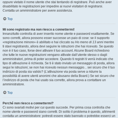
oppure vietato il nome utente che stai tentando di registrare. Può anche aver
disabilitato le registrazioni per impedire ai nuovi visitatori di registrarsi.
Contatta un amministratore per avere assistenza.
Top
Mi sono registrato ma non riesco a connettermi!
Innanzitutto controlla di aver inserito nome utente e password esattamente. Se
sono corretti, allora possono esser successe un paio di cose: se il supporto
«registrazione minore» è abilitato e hai cliccato su
Ho meno di 13 anni
mentre
ti stavi registrando, allora devi seguire le istruzioni che hai ricevuto. Se questo
non è il tuo caso, forse devi attivare il tuo account. Alcune Board richiedono
che tutte le nuove registrazioni vengano attivate dall’utente stesso o dagli
amministratori, prima di poter accedere. Quando ti registri ti verrà indicato che
tipo di attivazione è richiesta. Se ti è stato inviato un messaggio di posta, allora
segui le istruzioni; se non hai ricevuto nessun messaggio... sei sicuro che il tuo
indirizzo di posta sia valido? (L’attivazione via posta serve a ridurre la
possibilità di avere utenti anonimi che abusano della Board.) Se sei sicuro che
l’indirizzo di posta che hai usato sia corretto, allora prova a contattare un
amministratore.
Top
Perché non riesco a connettermi?
Ci sono svariati motivi per cui questo succede. Per prima cosa controlla che
nome utente e password siano corretti. Di solito il problema è questo, altrimenti
contatta un amministratore: potresti essere stato bannato o potrebbe esserci un