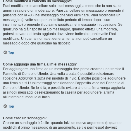
Come modifico o cancello un messaggio?
Puoi modificare o cancellare solo i tuoi messaggi, a meno che tu non sia un
amministratore o un moderatore. Puoi cancellare un messaggio premendo il
pulsante con la «X» nel messaggio che vuoi eliminare. Puoi modificare un
messaggio (a volte solo per un limitato periodo di tempo dopo il suo
inserimento) premendo il pulsante
modifica
nel messaggio in questione. Se
qualcuno ha già risposto al tuo messaggio, quando effettui una modifica,
potresti trovare del testo aggiunto dove viene indicato quante volte l’hai
modificato. Un utente normale, generalmente, non può cancellare un
messaggio dopo che qualcuno ha risposto.
Top
Come aggiungo una firma ai miei messaggi?
Per aggiungere una firma ad un messaggio devi prima crearne una tramite il
Pannello di Controllo Utente. Una volta creata, è possibile selezionare
l’opzione
Aggiungi la firma
nel modulo di invio. È inoltre possibile aggiungere
una firma a tutti i tuoi messaggi selezionando l’apposita voce nel Pannello di
Controllo Utente. Se lo si fa, è possibile evitare che una firma venga aggiunta
ai singoli messaggi deselezionando la casella per aggiungere la firma
all’interno del modulo di invio.
Top
Come creo un sondaggio?
Creare un sondaggio è facile: quando inizi un nuovo argomento (o quando
modifichi il primo messaggio di un argomento, se ti è permesso) dovresti