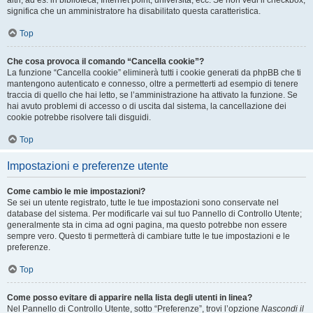
altri, ad es. in biblioteca, Internet point, università, ecc. Se non vedi il checkbox,
significa che un amministratore ha disabilitato questa caratteristica.
Top
Che cosa provoca il comando “Cancella cookie”?
La funzione “Cancella cookie” eliminerà tutti i cookie generati da phpBB che ti
mantengono autenticato e connesso, oltre a permetterti ad esempio di tenere
traccia di quello che hai letto, se l’amministrazione ha attivato la funzione. Se
hai avuto problemi di accesso o di uscita dal sistema, la cancellazione dei
cookie potrebbe risolvere tali disguidi.
Top
Impostazioni e preferenze utente
Come cambio le mie impostazioni?
Se sei un utente registrato, tutte le tue impostazioni sono conservate nel
database del sistema. Per modificarle vai sul tuo Pannello di Controllo Utente;
generalmente sta in cima ad ogni pagina, ma questo potrebbe non essere
sempre vero. Questo ti permetterà di cambiare tutte le tue impostazioni e le
preferenze.
Top
Come posso evitare di apparire nella lista degli utenti in linea?
Nel Pannello di Controllo Utente, sotto “Preferenze”, trovi l’opzione
Nascondi il