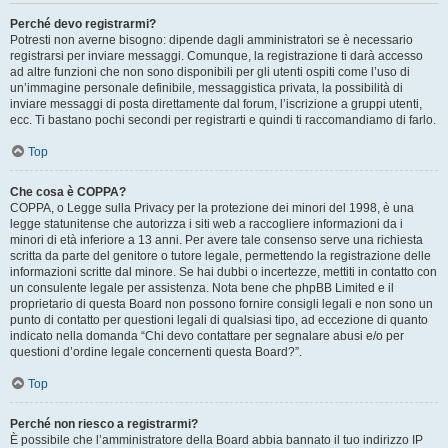
Perché devo registrarmi?
Potresti non averne bisogno: dipende dagli amministratori se è necessario
registrarsi per inviare messaggi. Comunque, la registrazione ti darà accesso
ad altre funzioni che non sono disponibili per gli utenti ospiti come l’uso di
un’immagine personale definibile, messaggistica privata, la possibilità di
inviare messaggi di posta direttamente dal forum, l’iscrizione a gruppi utenti,
ecc. Ti bastano pochi secondi per registrarti e quindi ti raccomandiamo di farlo.
Top
Che cosa è COPPA?
COPPA, o Legge sulla Privacy per la protezione dei minori del 1998, è una
legge statunitense che autorizza i siti web a raccogliere informazioni da i
minori di età inferiore a 13 anni. Per avere tale consenso serve una richiesta
scritta da parte del genitore o tutore legale, permettendo la registrazione delle
informazioni scritte dal minore. Se hai dubbi o incertezze, mettiti in contatto con
un consulente legale per assistenza. Nota bene che phpBB Limited e il
proprietario di questa Board non possono fornire consigli legali e non sono un
punto di contatto per questioni legali di qualsiasi tipo, ad eccezione di quanto
indicato nella domanda “Chi devo contattare per segnalare abusi e/o per
questioni d’ordine legale concernenti questa Board?”.
Top
Perché non riesco a registrarmi?
È possibile che l’amministratore della Board abbia bannato il tuo indirizzo IP