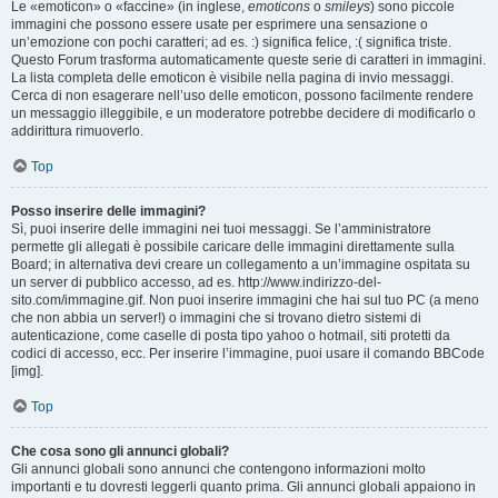
Le «emoticon» o «faccine» (in inglese,
emoticons
o
smileys
) sono piccole
immagini che possono essere usate per esprimere una sensazione o
un’emozione con pochi caratteri; ad es. :) significa felice, :( significa triste.
Questo Forum trasforma automaticamente queste serie di caratteri in immagini.
La lista completa delle emoticon è visibile nella pagina di invio messaggi.
Cerca di non esagerare nell’uso delle emoticon, possono facilmente rendere
un messaggio illeggibile, e un moderatore potrebbe decidere di modificarlo o
addirittura rimuoverlo.
Top
Posso inserire delle immagini?
Sì, puoi inserire delle immagini nei tuoi messaggi. Se l’amministratore
permette gli allegati è possibile caricare delle immagini direttamente sulla
Board; in alternativa devi creare un collegamento a un’immagine ospitata su
un server di pubblico accesso, ad es. http://www.indirizzo-del-
sito.com/immagine.gif. Non puoi inserire immagini che hai sul tuo PC (a meno
che non abbia un server!) o immagini che si trovano dietro sistemi di
autenticazione, come caselle di posta tipo yahoo o hotmail, siti protetti da
codici di accesso, ecc. Per inserire l’immagine, puoi usare il comando BBCode
[img].
Top
Che cosa sono gli annunci globali?
Gli annunci globali sono annunci che contengono informazioni molto
importanti e tu dovresti leggerli quanto prima. Gli annunci globali appaiono in