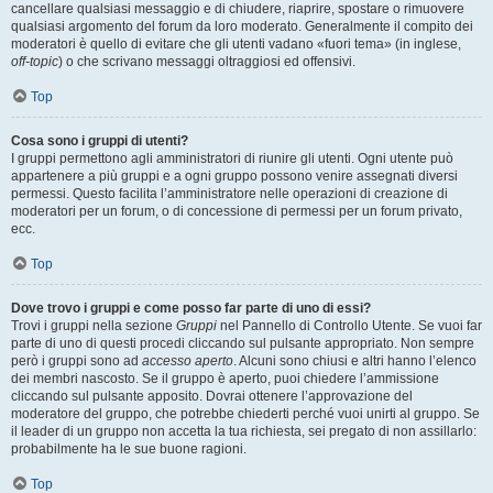
cancellare qualsiasi messaggio e di chiudere, riaprire, spostare o rimuovere
qualsiasi argomento del forum da loro moderato. Generalmente il compito dei
moderatori è quello di evitare che gli utenti vadano «fuori tema» (in inglese,
off-topic
) o che scrivano messaggi oltraggiosi ed offensivi.
Top
Cosa sono i gruppi di utenti?
I gruppi permettono agli amministratori di riunire gli utenti. Ogni utente può
appartenere a più gruppi e a ogni gruppo possono venire assegnati diversi
permessi. Questo facilita l’amministratore nelle operazioni di creazione di
moderatori per un forum, o di concessione di permessi per un forum privato,
ecc.
Top
Dove trovo i gruppi e come posso far parte di uno di essi?
Trovi i gruppi nella sezione
Gruppi
nel Pannello di Controllo Utente. Se vuoi far
parte di uno di questi procedi cliccando sul pulsante appropriato. Non sempre
però i gruppi sono ad
accesso aperto
. Alcuni sono chiusi e altri hanno l’elenco
dei membri nascosto. Se il gruppo è aperto, puoi chiedere l’ammissione
cliccando sul pulsante apposito. Dovrai ottenere l’approvazione del
moderatore del gruppo, che potrebbe chiederti perché vuoi unirti al gruppo. Se
il leader di un gruppo non accetta la tua richiesta, sei pregato di non assillarlo:
probabilmente ha le sue buone ragioni.
Top