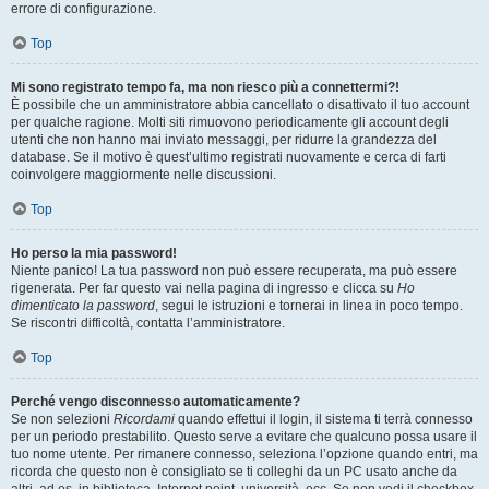
errore di configurazione.
Top
Mi sono registrato tempo fa, ma non riesco più a connettermi?!
È possibile che un amministratore abbia cancellato o disattivato il tuo account
per qualche ragione. Molti siti rimuovono periodicamente gli account degli
utenti che non hanno mai inviato messaggi, per ridurre la grandezza del
database. Se il motivo è quest’ultimo registrati nuovamente e cerca di farti
coinvolgere maggiormente nelle discussioni.
Top
Ho perso la mia password!
Niente panico! La tua password non può essere recuperata, ma può essere
rigenerata. Per far questo vai nella pagina di ingresso e clicca su
Ho
dimenticato la password
, segui le istruzioni e tornerai in linea in poco tempo.
Se riscontri difficoltà, contatta l’amministratore.
Top
Perché vengo disconnesso automaticamente?
Se non selezioni
Ricordami
quando effettui il login, il sistema ti terrà connesso
per un periodo prestabilito. Questo serve a evitare che qualcuno possa usare il
tuo nome utente. Per rimanere connesso, seleziona l’opzione quando entri, ma
ricorda che questo non è consigliato se ti colleghi da un PC usato anche da