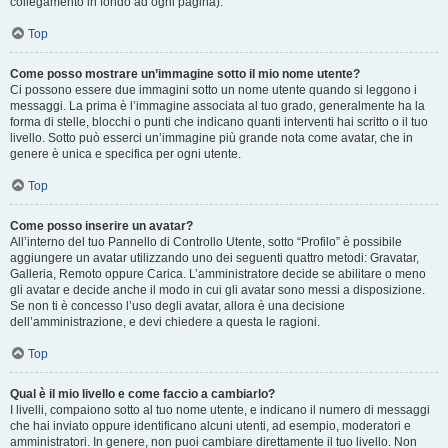
collegamento in fondo ad ogni pagina).
Top
Come posso mostrare un’immagine sotto il mio nome utente?
Ci possono essere due immagini sotto un nome utente quando si leggono i
messaggi. La prima è l’immagine associata al tuo grado, generalmente ha la
forma di stelle, blocchi o punti che indicano quanti interventi hai scritto o il tuo
livello. Sotto può esserci un’immagine più grande nota come avatar, che in
genere è unica e specifica per ogni utente.
Top
Come posso inserire un avatar?
All’interno del tuo Pannello di Controllo Utente, sotto “Profilo” è possibile
aggiungere un avatar utilizzando uno dei seguenti quattro metodi: Gravatar,
Galleria, Remoto oppure Carica. L’amministratore decide se abilitare o meno
gli avatar e decide anche il modo in cui gli avatar sono messi a disposizione.
Se non ti è concesso l’uso degli avatar, allora è una decisione
dell’amministrazione, e devi chiedere a questa le ragioni.
Top
Qual è il mio livello e come faccio a cambiarlo?
I livelli, compaiono sotto al tuo nome utente, e indicano il numero di messaggi
che hai inviato oppure identificano alcuni utenti, ad esempio, moderatori e
amministratori. In genere, non puoi cambiare direttamente il tuo livello. Non