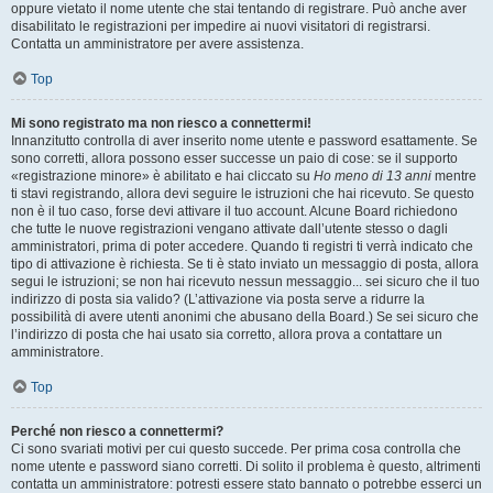
oppure vietato il nome utente che stai tentando di registrare. Può anche aver
disabilitato le registrazioni per impedire ai nuovi visitatori di registrarsi.
Contatta un amministratore per avere assistenza.
Top
Mi sono registrato ma non riesco a connettermi!
Innanzitutto controlla di aver inserito nome utente e password esattamente. Se
sono corretti, allora possono esser successe un paio di cose: se il supporto
«registrazione minore» è abilitato e hai cliccato su
Ho meno di 13 anni
mentre
ti stavi registrando, allora devi seguire le istruzioni che hai ricevuto. Se questo
non è il tuo caso, forse devi attivare il tuo account. Alcune Board richiedono
che tutte le nuove registrazioni vengano attivate dall’utente stesso o dagli
amministratori, prima di poter accedere. Quando ti registri ti verrà indicato che
tipo di attivazione è richiesta. Se ti è stato inviato un messaggio di posta, allora
segui le istruzioni; se non hai ricevuto nessun messaggio... sei sicuro che il tuo
indirizzo di posta sia valido? (L’attivazione via posta serve a ridurre la
possibilità di avere utenti anonimi che abusano della Board.) Se sei sicuro che
l’indirizzo di posta che hai usato sia corretto, allora prova a contattare un
amministratore.
Top
Perché non riesco a connettermi?
Ci sono svariati motivi per cui questo succede. Per prima cosa controlla che
nome utente e password siano corretti. Di solito il problema è questo, altrimenti
contatta un amministratore: potresti essere stato bannato o potrebbe esserci un