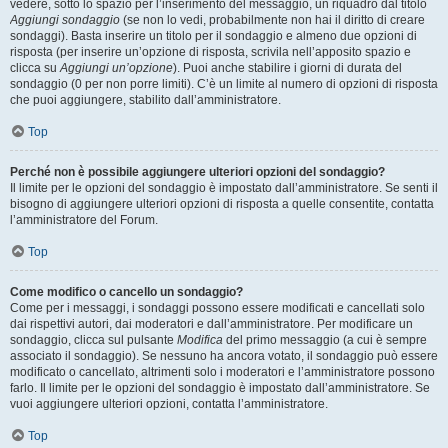
vedere, sotto lo spazio per l’inserimento del messaggio, un riquadro dal titolo
Aggiungi sondaggio
(se non lo vedi, probabilmente non hai il diritto di creare
sondaggi). Basta inserire un titolo per il sondaggio e almeno due opzioni di
risposta (per inserire un’opzione di risposta, scrivila nell’apposito spazio e
clicca su
Aggiungi un’opzione
). Puoi anche stabilire i giorni di durata del
sondaggio (0 per non porre limiti). C’è un limite al numero di opzioni di risposta
che puoi aggiungere, stabilito dall’amministratore.
Top
Perché non è possibile aggiungere ulteriori opzioni del sondaggio?
Il limite per le opzioni del sondaggio è impostato dall’amministratore. Se senti il
bisogno di aggiungere ulteriori opzioni di risposta a quelle consentite, contatta
l’amministratore del Forum.
Top
Come modifico o cancello un sondaggio?
Come per i messaggi, i sondaggi possono essere modificati e cancellati solo
dai rispettivi autori, dai moderatori e dall’amministratore. Per modificare un
sondaggio, clicca sul pulsante
Modifica
del primo messaggio (a cui è sempre
associato il sondaggio). Se nessuno ha ancora votato, il sondaggio può essere
modificato o cancellato, altrimenti solo i moderatori e l’amministratore possono
farlo. Il limite per le opzioni del sondaggio è impostato dall’amministratore. Se
vuoi aggiungere ulteriori opzioni, contatta l’amministratore.
Top