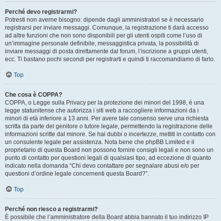
Perché devo registrarmi?
Potresti non averne bisogno: dipende dagli amministratori se è necessario
registrarsi per inviare messaggi. Comunque, la registrazione ti darà accesso
ad altre funzioni che non sono disponibili per gli utenti ospiti come l’uso di
un’immagine personale definibile, messaggistica privata, la possibilità di
inviare messaggi di posta direttamente dal forum, l’iscrizione a gruppi utenti,
ecc. Ti bastano pochi secondi per registrarti e quindi ti raccomandiamo di farlo.
Top
Che cosa è COPPA?
COPPA, o Legge sulla Privacy per la protezione dei minori del 1998, è una
legge statunitense che autorizza i siti web a raccogliere informazioni da i
minori di età inferiore a 13 anni. Per avere tale consenso serve una richiesta
scritta da parte del genitore o tutore legale, permettendo la registrazione delle
informazioni scritte dal minore. Se hai dubbi o incertezze, mettiti in contatto con
un consulente legale per assistenza. Nota bene che phpBB Limited e il
proprietario di questa Board non possono fornire consigli legali e non sono un
punto di contatto per questioni legali di qualsiasi tipo, ad eccezione di quanto
indicato nella domanda “Chi devo contattare per segnalare abusi e/o per
questioni d’ordine legale concernenti questa Board?”.
Top
Perché non riesco a registrarmi?
È possibile che l’amministratore della Board abbia bannato il tuo indirizzo IP