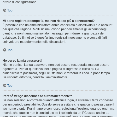
errore di configurazione.
Top
Mi sono registrato tempo fa, ma non riesco più a connettermi?!
È possibile che un amministratore abbia cancellato o disattivato il tuo account
per qualche ragione. Molti siti rimuovono periodicamente gli account degli
utenti che non hanno mai inviato messaggi, per ridurre la grandezza del
database. Se il motivo è quest’ultimo registrati nuovamente e cerca di farti
coinvolgere maggiormente nelle discussioni.
Top
Ho perso la mia password!
Niente panico! La tua password non può essere recuperata, ma può essere
rigenerata. Per far questo vai nella pagina di ingresso e clicca su
Ho
dimenticato la password
, segui le istruzioni e tornerai in linea in poco tempo.
Se riscontri difficoltà, contatta l’amministratore.
Top
Perché vengo disconnesso automaticamente?
Se non selezioni
Ricordami
quando effettui il login, il sistema ti terrà connesso
per un periodo prestabilito. Questo serve a evitare che qualcuno possa usare il
tuo nome utente. Per rimanere connesso, seleziona l’opzione quando entri, ma
ricorda che questo non è consigliato se ti colleghi da un PC usato anche da