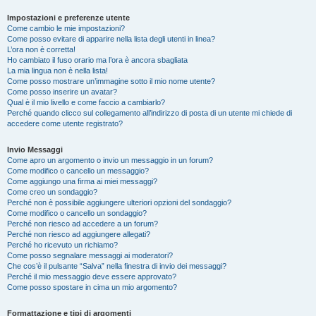
Impostazioni e preferenze utente
Come cambio le mie impostazioni?
Come posso evitare di apparire nella lista degli utenti in linea?
L’ora non è corretta!
Ho cambiato il fuso orario ma l’ora è ancora sbagliata
La mia lingua non è nella lista!
Come posso mostrare un’immagine sotto il mio nome utente?
Come posso inserire un avatar?
Qual è il mio livello e come faccio a cambiarlo?
Perché quando clicco sul collegamento all’indirizzo di posta di un utente mi chiede di
accedere come utente registrato?
Invio Messaggi
Come apro un argomento o invio un messaggio in un forum?
Come modifico o cancello un messaggio?
Come aggiungo una firma ai miei messaggi?
Come creo un sondaggio?
Perché non è possibile aggiungere ulteriori opzioni del sondaggio?
Come modifico o cancello un sondaggio?
Perché non riesco ad accedere a un forum?
Perché non riesco ad aggiungere allegati?
Perché ho ricevuto un richiamo?
Come posso segnalare messaggi ai moderatori?
Che cos’è il pulsante “Salva” nella finestra di invio dei messaggi?
Perché il mio messaggio deve essere approvato?
Come posso spostare in cima un mio argomento?
Formattazione e tipi di argomenti