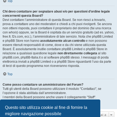
Top
Chi devo contattare per segnalare abusi e/o per questioni d’ordine legale
concernenti questa Board?
Devi contattare l’amministratore di questa Board. Se non riesci a trovarlo,
prova a contattare uno dei moderatori e chiedi a chi puoi rivolgerti. Se ancora
non ottieni risposta, puoi contattare il proprietario del dominio (fai una ricerca
con
whois
) oppure, se la Board è ospitata da un servizio gratuito (ad es. yahoo,
free.fr, f2s.com, ecc.), l’amministratore di tale servizio. Nota che phpBB Limited
e phpBB Store non hanno
assolutamente alcun controllo
e non possono
essere ritenuti responsabili di come, dove e da chi viene utilizzata questa
Board. È assolutamente inutile contattare phpBB Limited o phpBB Store in
relazione a qualsiasi questione legale
non direttamente collegata
al sito
phpBB.com, phpBB-Italia.it o al software phpBB stesso. I messaggi di posta
elettronica inviati a phpBB Limited o a phpBB Store riguardanti l’uso da parte
di terzi di questo programma non riceveranno risposta.
Top
Come posso contattare un amministratore del Forum?
Tutti gli utenti della Board possono utilizzare il modulo "Contattaci", se
l’opzione è stata abilitata dall’amministratore.
I membri della Board possono anche usare il collegamento "Staff".
Top
Questo sito utilizza cookie al fine di fornire la
migliore navigazione possibile
Vai a