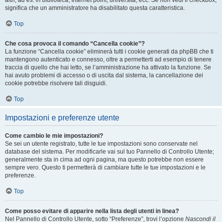
altri, ad es. in biblioteca, Internet point, università, ecc. Se non vedi il checkbox,
significa che un amministratore ha disabilitato questa caratteristica.
Top
Che cosa provoca il comando “Cancella cookie”?
La funzione “Cancella cookie” eliminerà tutti i cookie generati da phpBB che ti
mantengono autenticato e connesso, oltre a permetterti ad esempio di tenere
traccia di quello che hai letto, se l’amministrazione ha attivato la funzione. Se
hai avuto problemi di accesso o di uscita dal sistema, la cancellazione dei
cookie potrebbe risolvere tali disguidi.
Top
Impostazioni e preferenze utente
Come cambio le mie impostazioni?
Se sei un utente registrato, tutte le tue impostazioni sono conservate nel
database del sistema. Per modificarle vai sul tuo Pannello di Controllo Utente;
generalmente sta in cima ad ogni pagina, ma questo potrebbe non essere
sempre vero. Questo ti permetterà di cambiare tutte le tue impostazioni e le
preferenze.
Top
Come posso evitare di apparire nella lista degli utenti in linea?
Nel Pannello di Controllo Utente, sotto “Preferenze”, trovi l’opzione
Nascondi il