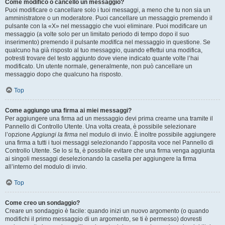
Come modifico o cancello un messaggio?
Puoi modificare o cancellare solo i tuoi messaggi, a meno che tu non sia un
amministratore o un moderatore. Puoi cancellare un messaggio premendo il
pulsante con la «X» nel messaggio che vuoi eliminare. Puoi modificare un
messaggio (a volte solo per un limitato periodo di tempo dopo il suo
inserimento) premendo il pulsante
modifica
nel messaggio in questione. Se
qualcuno ha già risposto al tuo messaggio, quando effettui una modifica,
potresti trovare del testo aggiunto dove viene indicato quante volte l’hai
modificato. Un utente normale, generalmente, non può cancellare un
messaggio dopo che qualcuno ha risposto.
Top
Come aggiungo una firma ai miei messaggi?
Per aggiungere una firma ad un messaggio devi prima crearne una tramite il
Pannello di Controllo Utente. Una volta creata, è possibile selezionare
l’opzione
Aggiungi la firma
nel modulo di invio. È inoltre possibile aggiungere
una firma a tutti i tuoi messaggi selezionando l’apposita voce nel Pannello di
Controllo Utente. Se lo si fa, è possibile evitare che una firma venga aggiunta
ai singoli messaggi deselezionando la casella per aggiungere la firma
all’interno del modulo di invio.
Top
Come creo un sondaggio?
Creare un sondaggio è facile: quando inizi un nuovo argomento (o quando
modifichi il primo messaggio di un argomento, se ti è permesso) dovresti