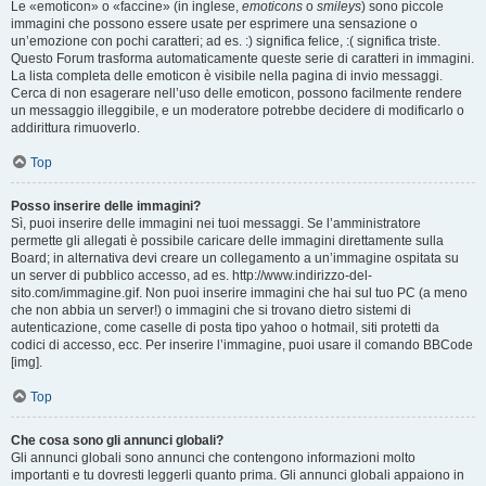
Le «emoticon» o «faccine» (in inglese,
emoticons
o
smileys
) sono piccole
immagini che possono essere usate per esprimere una sensazione o
un’emozione con pochi caratteri; ad es. :) significa felice, :( significa triste.
Questo Forum trasforma automaticamente queste serie di caratteri in immagini.
La lista completa delle emoticon è visibile nella pagina di invio messaggi.
Cerca di non esagerare nell’uso delle emoticon, possono facilmente rendere
un messaggio illeggibile, e un moderatore potrebbe decidere di modificarlo o
addirittura rimuoverlo.
Top
Posso inserire delle immagini?
Sì, puoi inserire delle immagini nei tuoi messaggi. Se l’amministratore
permette gli allegati è possibile caricare delle immagini direttamente sulla
Board; in alternativa devi creare un collegamento a un’immagine ospitata su
un server di pubblico accesso, ad es. http://www.indirizzo-del-
sito.com/immagine.gif. Non puoi inserire immagini che hai sul tuo PC (a meno
che non abbia un server!) o immagini che si trovano dietro sistemi di
autenticazione, come caselle di posta tipo yahoo o hotmail, siti protetti da
codici di accesso, ecc. Per inserire l’immagine, puoi usare il comando BBCode
[img].
Top
Che cosa sono gli annunci globali?
Gli annunci globali sono annunci che contengono informazioni molto
importanti e tu dovresti leggerli quanto prima. Gli annunci globali appaiono in