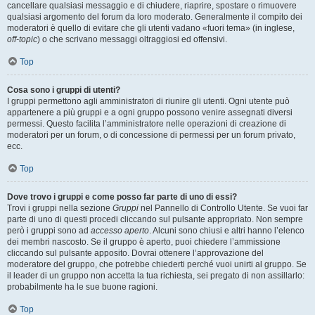
cancellare qualsiasi messaggio e di chiudere, riaprire, spostare o rimuovere
qualsiasi argomento del forum da loro moderato. Generalmente il compito dei
moderatori è quello di evitare che gli utenti vadano «fuori tema» (in inglese,
off-topic
) o che scrivano messaggi oltraggiosi ed offensivi.
Top
Cosa sono i gruppi di utenti?
I gruppi permettono agli amministratori di riunire gli utenti. Ogni utente può
appartenere a più gruppi e a ogni gruppo possono venire assegnati diversi
permessi. Questo facilita l’amministratore nelle operazioni di creazione di
moderatori per un forum, o di concessione di permessi per un forum privato,
ecc.
Top
Dove trovo i gruppi e come posso far parte di uno di essi?
Trovi i gruppi nella sezione
Gruppi
nel Pannello di Controllo Utente. Se vuoi far
parte di uno di questi procedi cliccando sul pulsante appropriato. Non sempre
però i gruppi sono ad
accesso aperto
. Alcuni sono chiusi e altri hanno l’elenco
dei membri nascosto. Se il gruppo è aperto, puoi chiedere l’ammissione
cliccando sul pulsante apposito. Dovrai ottenere l’approvazione del
moderatore del gruppo, che potrebbe chiederti perché vuoi unirti al gruppo. Se
il leader di un gruppo non accetta la tua richiesta, sei pregato di non assillarlo:
probabilmente ha le sue buone ragioni.
Top