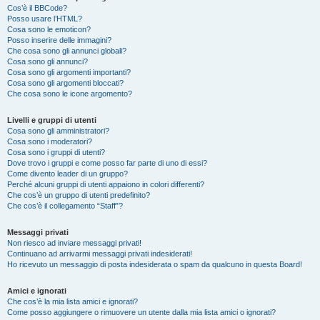
Cos’è il BBCode?
Posso usare l’HTML?
Cosa sono le emoticon?
Posso inserire delle immagini?
Che cosa sono gli annunci globali?
Cosa sono gli annunci?
Cosa sono gli argomenti importanti?
Cosa sono gli argomenti bloccati?
Che cosa sono le icone argomento?
Livelli e gruppi di utenti
Cosa sono gli amministratori?
Cosa sono i moderatori?
Cosa sono i gruppi di utenti?
Dove trovo i gruppi e come posso far parte di uno di essi?
Come divento leader di un gruppo?
Perché alcuni gruppi di utenti appaiono in colori differenti?
Che cos’è un gruppo di utenti predefinito?
Che cos’è il collegamento “Staff”?
Messaggi privati
Non riesco ad inviare messaggi privati!
Continuano ad arrivarmi messaggi privati indesiderati!
Ho ricevuto un messaggio di posta indesiderata o spam da qualcuno in questa Board!
Amici e ignorati
Che cos’è la mia lista amici e ignorati?
Come posso aggiungere o rimuovere un utente dalla mia lista amici o ignorati?