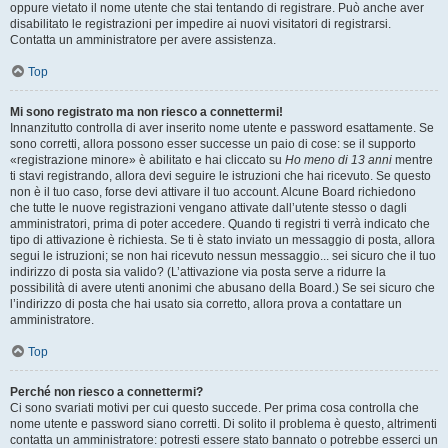
oppure vietato il nome utente che stai tentando di registrare. Può anche aver
disabilitato le registrazioni per impedire ai nuovi visitatori di registrarsi.
Contatta un amministratore per avere assistenza.
Top
Mi sono registrato ma non riesco a connettermi!
Innanzitutto controlla di aver inserito nome utente e password esattamente. Se
sono corretti, allora possono esser successe un paio di cose: se il supporto
«registrazione minore» è abilitato e hai cliccato su
Ho meno di 13 anni
mentre
ti stavi registrando, allora devi seguire le istruzioni che hai ricevuto. Se questo
non è il tuo caso, forse devi attivare il tuo account. Alcune Board richiedono
che tutte le nuove registrazioni vengano attivate dall’utente stesso o dagli
amministratori, prima di poter accedere. Quando ti registri ti verrà indicato che
tipo di attivazione è richiesta. Se ti è stato inviato un messaggio di posta, allora
segui le istruzioni; se non hai ricevuto nessun messaggio... sei sicuro che il tuo
indirizzo di posta sia valido? (L’attivazione via posta serve a ridurre la
possibilità di avere utenti anonimi che abusano della Board.) Se sei sicuro che
l’indirizzo di posta che hai usato sia corretto, allora prova a contattare un
amministratore.
Top
Perché non riesco a connettermi?
Ci sono svariati motivi per cui questo succede. Per prima cosa controlla che
nome utente e password siano corretti. Di solito il problema è questo, altrimenti
contatta un amministratore: potresti essere stato bannato o potrebbe esserci un