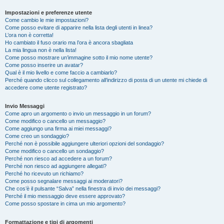
Impostazioni e preferenze utente
Come cambio le mie impostazioni?
Come posso evitare di apparire nella lista degli utenti in linea?
L’ora non è corretta!
Ho cambiato il fuso orario ma l’ora è ancora sbagliata
La mia lingua non è nella lista!
Come posso mostrare un’immagine sotto il mio nome utente?
Come posso inserire un avatar?
Qual è il mio livello e come faccio a cambiarlo?
Perché quando clicco sul collegamento all’indirizzo di posta di un utente mi chiede di
accedere come utente registrato?
Invio Messaggi
Come apro un argomento o invio un messaggio in un forum?
Come modifico o cancello un messaggio?
Come aggiungo una firma ai miei messaggi?
Come creo un sondaggio?
Perché non è possibile aggiungere ulteriori opzioni del sondaggio?
Come modifico o cancello un sondaggio?
Perché non riesco ad accedere a un forum?
Perché non riesco ad aggiungere allegati?
Perché ho ricevuto un richiamo?
Come posso segnalare messaggi ai moderatori?
Che cos’è il pulsante “Salva” nella finestra di invio dei messaggi?
Perché il mio messaggio deve essere approvato?
Come posso spostare in cima un mio argomento?
Formattazione e tipi di argomenti