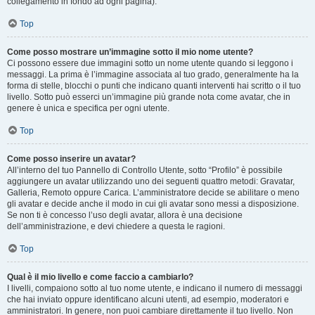
collegamento in fondo ad ogni pagina).
Top
Come posso mostrare un’immagine sotto il mio nome utente?
Ci possono essere due immagini sotto un nome utente quando si leggono i
messaggi. La prima è l’immagine associata al tuo grado, generalmente ha la
forma di stelle, blocchi o punti che indicano quanti interventi hai scritto o il tuo
livello. Sotto può esserci un’immagine più grande nota come avatar, che in
genere è unica e specifica per ogni utente.
Top
Come posso inserire un avatar?
All’interno del tuo Pannello di Controllo Utente, sotto “Profilo” è possibile
aggiungere un avatar utilizzando uno dei seguenti quattro metodi: Gravatar,
Galleria, Remoto oppure Carica. L’amministratore decide se abilitare o meno
gli avatar e decide anche il modo in cui gli avatar sono messi a disposizione.
Se non ti è concesso l’uso degli avatar, allora è una decisione
dell’amministrazione, e devi chiedere a questa le ragioni.
Top
Qual è il mio livello e come faccio a cambiarlo?
I livelli, compaiono sotto al tuo nome utente, e indicano il numero di messaggi
che hai inviato oppure identificano alcuni utenti, ad esempio, moderatori e
amministratori. In genere, non puoi cambiare direttamente il tuo livello. Non