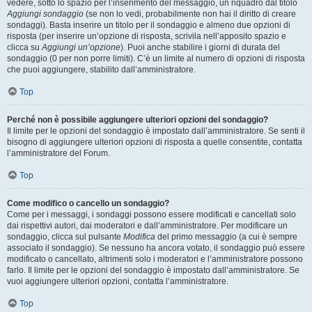
vedere, sotto lo spazio per l’inserimento del messaggio, un riquadro dal titolo
Aggiungi sondaggio
(se non lo vedi, probabilmente non hai il diritto di creare
sondaggi). Basta inserire un titolo per il sondaggio e almeno due opzioni di
risposta (per inserire un’opzione di risposta, scrivila nell’apposito spazio e
clicca su
Aggiungi un’opzione
). Puoi anche stabilire i giorni di durata del
sondaggio (0 per non porre limiti). C’è un limite al numero di opzioni di risposta
che puoi aggiungere, stabilito dall’amministratore.
Top
Perché non è possibile aggiungere ulteriori opzioni del sondaggio?
Il limite per le opzioni del sondaggio è impostato dall’amministratore. Se senti il
bisogno di aggiungere ulteriori opzioni di risposta a quelle consentite, contatta
l’amministratore del Forum.
Top
Come modifico o cancello un sondaggio?
Come per i messaggi, i sondaggi possono essere modificati e cancellati solo
dai rispettivi autori, dai moderatori e dall’amministratore. Per modificare un
sondaggio, clicca sul pulsante
Modifica
del primo messaggio (a cui è sempre
associato il sondaggio). Se nessuno ha ancora votato, il sondaggio può essere
modificato o cancellato, altrimenti solo i moderatori e l’amministratore possono
farlo. Il limite per le opzioni del sondaggio è impostato dall’amministratore. Se
vuoi aggiungere ulteriori opzioni, contatta l’amministratore.
Top