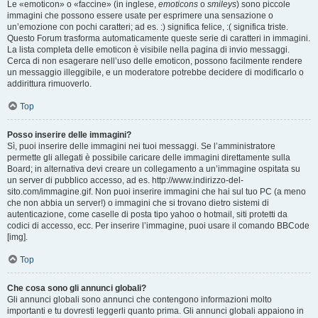
Le «emoticon» o «faccine» (in inglese,
emoticons
o
smileys
) sono piccole
immagini che possono essere usate per esprimere una sensazione o
un’emozione con pochi caratteri; ad es. :) significa felice, :( significa triste.
Questo Forum trasforma automaticamente queste serie di caratteri in immagini.
La lista completa delle emoticon è visibile nella pagina di invio messaggi.
Cerca di non esagerare nell’uso delle emoticon, possono facilmente rendere
un messaggio illeggibile, e un moderatore potrebbe decidere di modificarlo o
addirittura rimuoverlo.
Top
Posso inserire delle immagini?
Sì, puoi inserire delle immagini nei tuoi messaggi. Se l’amministratore
permette gli allegati è possibile caricare delle immagini direttamente sulla
Board; in alternativa devi creare un collegamento a un’immagine ospitata su
un server di pubblico accesso, ad es. http://www.indirizzo-del-
sito.com/immagine.gif. Non puoi inserire immagini che hai sul tuo PC (a meno
che non abbia un server!) o immagini che si trovano dietro sistemi di
autenticazione, come caselle di posta tipo yahoo o hotmail, siti protetti da
codici di accesso, ecc. Per inserire l’immagine, puoi usare il comando BBCode
[img].
Top
Che cosa sono gli annunci globali?
Gli annunci globali sono annunci che contengono informazioni molto
importanti e tu dovresti leggerli quanto prima. Gli annunci globali appaiono in