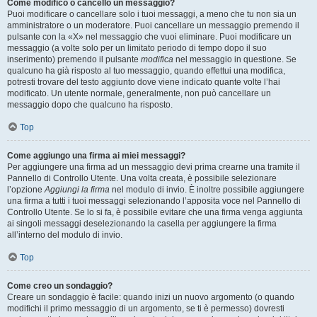
Come modifico o cancello un messaggio?
Puoi modificare o cancellare solo i tuoi messaggi, a meno che tu non sia un
amministratore o un moderatore. Puoi cancellare un messaggio premendo il
pulsante con la «X» nel messaggio che vuoi eliminare. Puoi modificare un
messaggio (a volte solo per un limitato periodo di tempo dopo il suo
inserimento) premendo il pulsante
modifica
nel messaggio in questione. Se
qualcuno ha già risposto al tuo messaggio, quando effettui una modifica,
potresti trovare del testo aggiunto dove viene indicato quante volte l’hai
modificato. Un utente normale, generalmente, non può cancellare un
messaggio dopo che qualcuno ha risposto.
Top
Come aggiungo una firma ai miei messaggi?
Per aggiungere una firma ad un messaggio devi prima crearne una tramite il
Pannello di Controllo Utente. Una volta creata, è possibile selezionare
l’opzione
Aggiungi la firma
nel modulo di invio. È inoltre possibile aggiungere
una firma a tutti i tuoi messaggi selezionando l’apposita voce nel Pannello di
Controllo Utente. Se lo si fa, è possibile evitare che una firma venga aggiunta
ai singoli messaggi deselezionando la casella per aggiungere la firma
all’interno del modulo di invio.
Top
Come creo un sondaggio?
Creare un sondaggio è facile: quando inizi un nuovo argomento (o quando
modifichi il primo messaggio di un argomento, se ti è permesso) dovresti