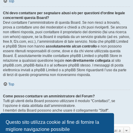
Top
Chi devo contattare per segnalare abusi e/o per questioni d’ordine legale
concernenti questa Board?
Devi contattare l’amministratore di questa Board. Se non riesci a trovarlo,
prova a contattare uno dei moderatori e chiedi a chi puoi rivolgerti. Se ancora
non ottieni risposta, puoi contattare il proprietario del dominio (fai una ricerca
con
whois
) oppure, se la Board è ospitata da un servizio gratuito (ad es. yahoo,
free.fr, f2s.com, ecc.), l’amministratore di tale servizio. Nota che phpBB Limited
e phpBB Store non hanno
assolutamente alcun controllo
e non possono
essere ritenuti responsabili di come, dove e da chi viene utilizzata questa
Board. È assolutamente inutile contattare phpBB Limited o phpBB Store in
relazione a qualsiasi questione legale
non direttamente collegata
al sito
phpBB.com, phpBB-Italia.it o al software phpBB stesso. I messaggi di posta
elettronica inviati a phpBB Limited o a phpBB Store riguardanti l’uso da parte
di terzi di questo programma non riceveranno risposta.
Top
Come posso contattare un amministratore del Forum?
Tutti gli utenti della Board possono utilizzare il modulo "Contattaci", se
l’opzione è stata abilitata dall’amministratore.
I membri della Board possono anche usare il collegamento "Staff".
Top
Questo sito utilizza cookie al fine di fornire la
migliore navigazione possibile
Vai a