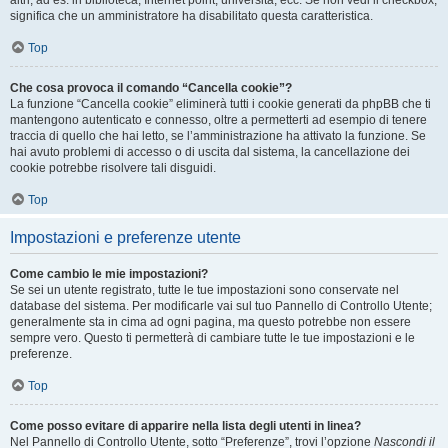
altri, ad es. in biblioteca, Internet point, università, ecc. Se non vedi il checkbox,
significa che un amministratore ha disabilitato questa caratteristica.
Top
Che cosa provoca il comando “Cancella cookie”?
La funzione “Cancella cookie” eliminerà tutti i cookie generati da phpBB che ti
mantengono autenticato e connesso, oltre a permetterti ad esempio di tenere
traccia di quello che hai letto, se l’amministrazione ha attivato la funzione. Se
hai avuto problemi di accesso o di uscita dal sistema, la cancellazione dei
cookie potrebbe risolvere tali disguidi.
Top
Impostazioni e preferenze utente
Come cambio le mie impostazioni?
Se sei un utente registrato, tutte le tue impostazioni sono conservate nel
database del sistema. Per modificarle vai sul tuo Pannello di Controllo Utente;
generalmente sta in cima ad ogni pagina, ma questo potrebbe non essere
sempre vero. Questo ti permetterà di cambiare tutte le tue impostazioni e le
preferenze.
Top
Come posso evitare di apparire nella lista degli utenti in linea?
Nel Pannello di Controllo Utente, sotto “Preferenze”, trovi l’opzione
Nascondi il