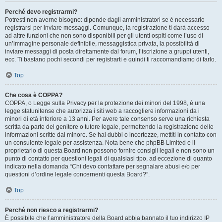
Perché devo registrarmi?
Potresti non averne bisogno: dipende dagli amministratori se è necessario
registrarsi per inviare messaggi. Comunque, la registrazione ti darà accesso
ad altre funzioni che non sono disponibili per gli utenti ospiti come l’uso di
un’immagine personale definibile, messaggistica privata, la possibilità di
inviare messaggi di posta direttamente dal forum, l’iscrizione a gruppi utenti,
ecc. Ti bastano pochi secondi per registrarti e quindi ti raccomandiamo di farlo.
Top
Che cosa è COPPA?
COPPA, o Legge sulla Privacy per la protezione dei minori del 1998, è una
legge statunitense che autorizza i siti web a raccogliere informazioni da i
minori di età inferiore a 13 anni. Per avere tale consenso serve una richiesta
scritta da parte del genitore o tutore legale, permettendo la registrazione delle
informazioni scritte dal minore. Se hai dubbi o incertezze, mettiti in contatto con
un consulente legale per assistenza. Nota bene che phpBB Limited e il
proprietario di questa Board non possono fornire consigli legali e non sono un
punto di contatto per questioni legali di qualsiasi tipo, ad eccezione di quanto
indicato nella domanda “Chi devo contattare per segnalare abusi e/o per
questioni d’ordine legale concernenti questa Board?”.
Top
Perché non riesco a registrarmi?
È possibile che l’amministratore della Board abbia bannato il tuo indirizzo IP