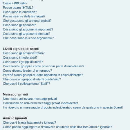
Cos’è il BBCode?
Posso usare l’HTML?
Cosa sono le emoticon?
Posso inserire delle immagini?
Che cosa sono gli annunci globali?
Cosa sono gli annunci?
Cosa sono gli argomenti importanti?
Cosa sono gli argomenti bloccati?
Che cosa sono le icone argomento?
Livelli e gruppi di utenti
Cosa sono gli amministratori?
Cosa sono i moderatori?
Cosa sono i gruppi di utenti?
Dove trovo i gruppi e come posso far parte di uno di essi?
Come divento leader di un gruppo?
Perché alcuni gruppi di utenti appaiono in colori differenti?
Che cos’è un gruppo di utenti predefinito?
Che cos’è il collegamento “Staff”?
Messaggi privati
Non riesco ad inviare messaggi privati!
Continuano ad arrivarmi messaggi privati indesiderati!
Ho ricevuto un messaggio di posta indesiderata o spam da qualcuno in questa Board!
Amici e ignorati
Che cos’è la mia lista amici e ignorati?
Come posso aggiungere o rimuovere un utente dalla mia lista amici o ignorati?