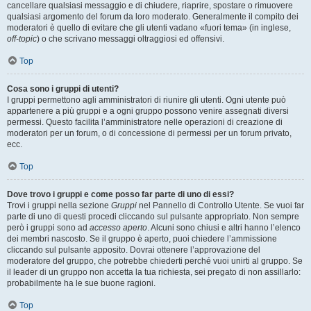
cancellare qualsiasi messaggio e di chiudere, riaprire, spostare o rimuovere
qualsiasi argomento del forum da loro moderato. Generalmente il compito dei
moderatori è quello di evitare che gli utenti vadano «fuori tema» (in inglese,
off-topic
) o che scrivano messaggi oltraggiosi ed offensivi.
Top
Cosa sono i gruppi di utenti?
I gruppi permettono agli amministratori di riunire gli utenti. Ogni utente può
appartenere a più gruppi e a ogni gruppo possono venire assegnati diversi
permessi. Questo facilita l’amministratore nelle operazioni di creazione di
moderatori per un forum, o di concessione di permessi per un forum privato,
ecc.
Top
Dove trovo i gruppi e come posso far parte di uno di essi?
Trovi i gruppi nella sezione
Gruppi
nel Pannello di Controllo Utente. Se vuoi far
parte di uno di questi procedi cliccando sul pulsante appropriato. Non sempre
però i gruppi sono ad
accesso aperto
. Alcuni sono chiusi e altri hanno l’elenco
dei membri nascosto. Se il gruppo è aperto, puoi chiedere l’ammissione
cliccando sul pulsante apposito. Dovrai ottenere l’approvazione del
moderatore del gruppo, che potrebbe chiederti perché vuoi unirti al gruppo. Se
il leader di un gruppo non accetta la tua richiesta, sei pregato di non assillarlo:
probabilmente ha le sue buone ragioni.
Top