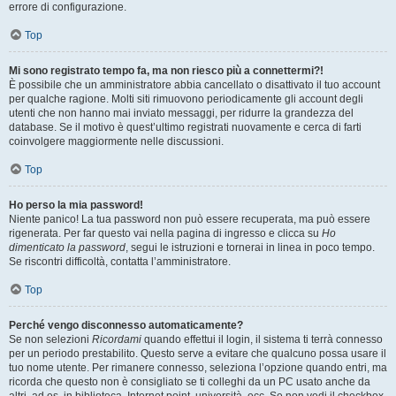
errore di configurazione.
Top
Mi sono registrato tempo fa, ma non riesco più a connettermi?!
È possibile che un amministratore abbia cancellato o disattivato il tuo account
per qualche ragione. Molti siti rimuovono periodicamente gli account degli
utenti che non hanno mai inviato messaggi, per ridurre la grandezza del
database. Se il motivo è quest’ultimo registrati nuovamente e cerca di farti
coinvolgere maggiormente nelle discussioni.
Top
Ho perso la mia password!
Niente panico! La tua password non può essere recuperata, ma può essere
rigenerata. Per far questo vai nella pagina di ingresso e clicca su
Ho
dimenticato la password
, segui le istruzioni e tornerai in linea in poco tempo.
Se riscontri difficoltà, contatta l’amministratore.
Top
Perché vengo disconnesso automaticamente?
Se non selezioni
Ricordami
quando effettui il login, il sistema ti terrà connesso
per un periodo prestabilito. Questo serve a evitare che qualcuno possa usare il
tuo nome utente. Per rimanere connesso, seleziona l’opzione quando entri, ma
ricorda che questo non è consigliato se ti colleghi da un PC usato anche da