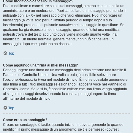
Come modifico o cancello un messaggio?
Puoi modificare o cancellare solo i tuoi messaggi, a meno che tu non sia un
amministratore o un moderatore. Puoi cancellare un messaggio premendo il
pulsante con la «X» nel messaggio che vuoi eliminare. Puoi modificare un
messaggio (a volte solo per un limitato periodo di tempo dopo il suo
inserimento) premendo il pulsante
modifica
nel messaggio in questione. Se
qualcuno ha già risposto al tuo messaggio, quando effettui una modifica,
potresti trovare del testo aggiunto dove viene indicato quante volte l’hai
modificato. Un utente normale, generalmente, non può cancellare un
messaggio dopo che qualcuno ha risposto.
Top
Come aggiungo una firma ai miei messaggi?
Per aggiungere una firma ad un messaggio devi prima crearne una tramite il
Pannello di Controllo Utente. Una volta creata, è possibile selezionare
l’opzione
Aggiungi la firma
nel modulo di invio. È inoltre possibile aggiungere
una firma a tutti i tuoi messaggi selezionando l’apposita voce nel Pannello di
Controllo Utente. Se lo si fa, è possibile evitare che una firma venga aggiunta
ai singoli messaggi deselezionando la casella per aggiungere la firma
all’interno del modulo di invio.
Top
Come creo un sondaggio?
Creare un sondaggio è facile: quando inizi un nuovo argomento (o quando
modifichi il primo messaggio di un argomento, se ti è permesso) dovresti