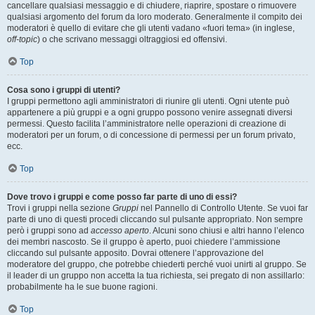
cancellare qualsiasi messaggio e di chiudere, riaprire, spostare o rimuovere
qualsiasi argomento del forum da loro moderato. Generalmente il compito dei
moderatori è quello di evitare che gli utenti vadano «fuori tema» (in inglese,
off-topic
) o che scrivano messaggi oltraggiosi ed offensivi.
Top
Cosa sono i gruppi di utenti?
I gruppi permettono agli amministratori di riunire gli utenti. Ogni utente può
appartenere a più gruppi e a ogni gruppo possono venire assegnati diversi
permessi. Questo facilita l’amministratore nelle operazioni di creazione di
moderatori per un forum, o di concessione di permessi per un forum privato,
ecc.
Top
Dove trovo i gruppi e come posso far parte di uno di essi?
Trovi i gruppi nella sezione
Gruppi
nel Pannello di Controllo Utente. Se vuoi far
parte di uno di questi procedi cliccando sul pulsante appropriato. Non sempre
però i gruppi sono ad
accesso aperto
. Alcuni sono chiusi e altri hanno l’elenco
dei membri nascosto. Se il gruppo è aperto, puoi chiedere l’ammissione
cliccando sul pulsante apposito. Dovrai ottenere l’approvazione del
moderatore del gruppo, che potrebbe chiederti perché vuoi unirti al gruppo. Se
il leader di un gruppo non accetta la tua richiesta, sei pregato di non assillarlo:
probabilmente ha le sue buone ragioni.
Top