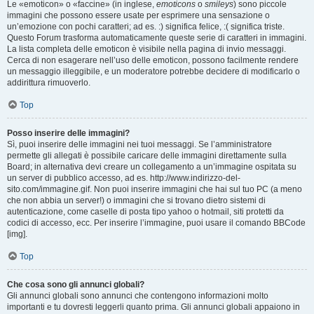
Le «emoticon» o «faccine» (in inglese,
emoticons
o
smileys
) sono piccole
immagini che possono essere usate per esprimere una sensazione o
un’emozione con pochi caratteri; ad es. :) significa felice, :( significa triste.
Questo Forum trasforma automaticamente queste serie di caratteri in immagini.
La lista completa delle emoticon è visibile nella pagina di invio messaggi.
Cerca di non esagerare nell’uso delle emoticon, possono facilmente rendere
un messaggio illeggibile, e un moderatore potrebbe decidere di modificarlo o
addirittura rimuoverlo.
Top
Posso inserire delle immagini?
Sì, puoi inserire delle immagini nei tuoi messaggi. Se l’amministratore
permette gli allegati è possibile caricare delle immagini direttamente sulla
Board; in alternativa devi creare un collegamento a un’immagine ospitata su
un server di pubblico accesso, ad es. http://www.indirizzo-del-
sito.com/immagine.gif. Non puoi inserire immagini che hai sul tuo PC (a meno
che non abbia un server!) o immagini che si trovano dietro sistemi di
autenticazione, come caselle di posta tipo yahoo o hotmail, siti protetti da
codici di accesso, ecc. Per inserire l’immagine, puoi usare il comando BBCode
[img].
Top
Che cosa sono gli annunci globali?
Gli annunci globali sono annunci che contengono informazioni molto
importanti e tu dovresti leggerli quanto prima. Gli annunci globali appaiono in