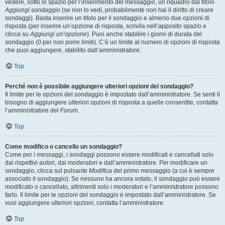
vedere, sotto lo spazio per l’inserimento del messaggio, un riquadro dal titolo
Aggiungi sondaggio
(se non lo vedi, probabilmente non hai il diritto di creare
sondaggi). Basta inserire un titolo per il sondaggio e almeno due opzioni di
risposta (per inserire un’opzione di risposta, scrivila nell’apposito spazio e
clicca su
Aggiungi un’opzione
). Puoi anche stabilire i giorni di durata del
sondaggio (0 per non porre limiti). C’è un limite al numero di opzioni di risposta
che puoi aggiungere, stabilito dall’amministratore.
Top
Perché non è possibile aggiungere ulteriori opzioni del sondaggio?
Il limite per le opzioni del sondaggio è impostato dall’amministratore. Se senti il
bisogno di aggiungere ulteriori opzioni di risposta a quelle consentite, contatta
l’amministratore del Forum.
Top
Come modifico o cancello un sondaggio?
Come per i messaggi, i sondaggi possono essere modificati e cancellati solo
dai rispettivi autori, dai moderatori e dall’amministratore. Per modificare un
sondaggio, clicca sul pulsante
Modifica
del primo messaggio (a cui è sempre
associato il sondaggio). Se nessuno ha ancora votato, il sondaggio può essere
modificato o cancellato, altrimenti solo i moderatori e l’amministratore possono
farlo. Il limite per le opzioni del sondaggio è impostato dall’amministratore. Se
vuoi aggiungere ulteriori opzioni, contatta l’amministratore.
Top