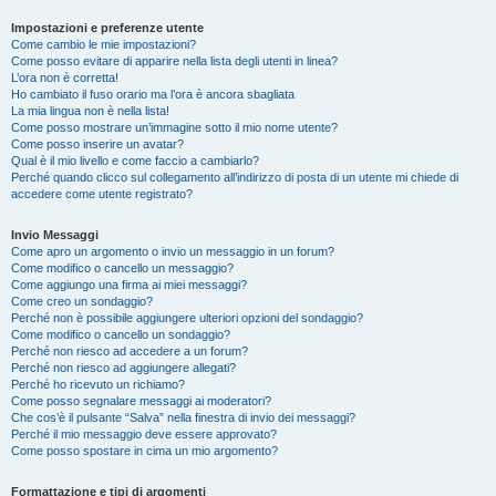
Impostazioni e preferenze utente
Come cambio le mie impostazioni?
Come posso evitare di apparire nella lista degli utenti in linea?
L’ora non è corretta!
Ho cambiato il fuso orario ma l’ora è ancora sbagliata
La mia lingua non è nella lista!
Come posso mostrare un’immagine sotto il mio nome utente?
Come posso inserire un avatar?
Qual è il mio livello e come faccio a cambiarlo?
Perché quando clicco sul collegamento all’indirizzo di posta di un utente mi chiede di
accedere come utente registrato?
Invio Messaggi
Come apro un argomento o invio un messaggio in un forum?
Come modifico o cancello un messaggio?
Come aggiungo una firma ai miei messaggi?
Come creo un sondaggio?
Perché non è possibile aggiungere ulteriori opzioni del sondaggio?
Come modifico o cancello un sondaggio?
Perché non riesco ad accedere a un forum?
Perché non riesco ad aggiungere allegati?
Perché ho ricevuto un richiamo?
Come posso segnalare messaggi ai moderatori?
Che cos’è il pulsante “Salva” nella finestra di invio dei messaggi?
Perché il mio messaggio deve essere approvato?
Come posso spostare in cima un mio argomento?
Formattazione e tipi di argomenti