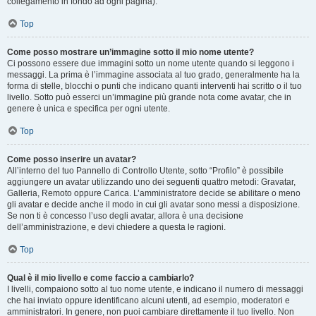
collegamento in fondo ad ogni pagina).
Top
Come posso mostrare un’immagine sotto il mio nome utente?
Ci possono essere due immagini sotto un nome utente quando si leggono i
messaggi. La prima è l’immagine associata al tuo grado, generalmente ha la
forma di stelle, blocchi o punti che indicano quanti interventi hai scritto o il tuo
livello. Sotto può esserci un’immagine più grande nota come avatar, che in
genere è unica e specifica per ogni utente.
Top
Come posso inserire un avatar?
All’interno del tuo Pannello di Controllo Utente, sotto “Profilo” è possibile
aggiungere un avatar utilizzando uno dei seguenti quattro metodi: Gravatar,
Galleria, Remoto oppure Carica. L’amministratore decide se abilitare o meno
gli avatar e decide anche il modo in cui gli avatar sono messi a disposizione.
Se non ti è concesso l’uso degli avatar, allora è una decisione
dell’amministrazione, e devi chiedere a questa le ragioni.
Top
Qual è il mio livello e come faccio a cambiarlo?
I livelli, compaiono sotto al tuo nome utente, e indicano il numero di messaggi
che hai inviato oppure identificano alcuni utenti, ad esempio, moderatori e
amministratori. In genere, non puoi cambiare direttamente il tuo livello. Non