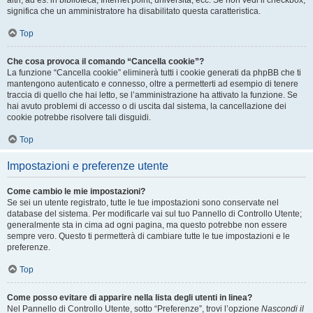
altri, ad es. in biblioteca, Internet point, università, ecc. Se non vedi il checkbox,
significa che un amministratore ha disabilitato questa caratteristica.
Top
Che cosa provoca il comando “Cancella cookie”?
La funzione “Cancella cookie” eliminerà tutti i cookie generati da phpBB che ti
mantengono autenticato e connesso, oltre a permetterti ad esempio di tenere
traccia di quello che hai letto, se l’amministrazione ha attivato la funzione. Se
hai avuto problemi di accesso o di uscita dal sistema, la cancellazione dei
cookie potrebbe risolvere tali disguidi.
Top
Impostazioni e preferenze utente
Come cambio le mie impostazioni?
Se sei un utente registrato, tutte le tue impostazioni sono conservate nel
database del sistema. Per modificarle vai sul tuo Pannello di Controllo Utente;
generalmente sta in cima ad ogni pagina, ma questo potrebbe non essere
sempre vero. Questo ti permetterà di cambiare tutte le tue impostazioni e le
preferenze.
Top
Come posso evitare di apparire nella lista degli utenti in linea?
Nel Pannello di Controllo Utente, sotto “Preferenze”, trovi l’opzione
Nascondi il