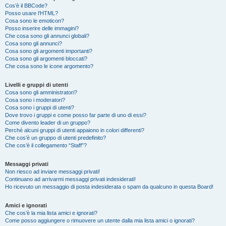
Cos’è il BBCode?
Posso usare l’HTML?
Cosa sono le emoticon?
Posso inserire delle immagini?
Che cosa sono gli annunci globali?
Cosa sono gli annunci?
Cosa sono gli argomenti importanti?
Cosa sono gli argomenti bloccati?
Che cosa sono le icone argomento?
Livelli e gruppi di utenti
Cosa sono gli amministratori?
Cosa sono i moderatori?
Cosa sono i gruppi di utenti?
Dove trovo i gruppi e come posso far parte di uno di essi?
Come divento leader di un gruppo?
Perché alcuni gruppi di utenti appaiono in colori differenti?
Che cos’è un gruppo di utenti predefinito?
Che cos’è il collegamento “Staff”?
Messaggi privati
Non riesco ad inviare messaggi privati!
Continuano ad arrivarmi messaggi privati indesiderati!
Ho ricevuto un messaggio di posta indesiderata o spam da qualcuno in questa Board!
Amici e ignorati
Che cos’è la mia lista amici e ignorati?
Come posso aggiungere o rimuovere un utente dalla mia lista amici o ignorati?