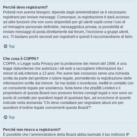
Perché devo registrarmi?
Potresti non averne bisogno: dipende dagli amministratori se è necessario
registrarsi per inviare messaggi. Comunque, la registrazione ti darà accesso
ad altre funzioni che non sono disponibili per gli utenti ospiti come l’uso di
un’immagine personale definibile, messaggistica privata, la possibilità di
inviare messaggi di posta direttamente dal forum, l’iscrizione a gruppi utenti,
ecc. Ti bastano pochi secondi per registrarti e quindi ti raccomandiamo di farlo.
Top
Che cosa è COPPA?
COPPA, o Legge sulla Privacy per la protezione dei minori del 1998, è una
legge statunitense che autorizza i siti web a raccogliere informazioni da i
minori di età inferiore a 13 anni. Per avere tale consenso serve una richiesta
scritta da parte del genitore o tutore legale, permettendo la registrazione delle
informazioni scritte dal minore. Se hai dubbi o incertezze, mettiti in contatto con
un consulente legale per assistenza. Nota bene che phpBB Limited e il
proprietario di questa Board non possono fornire consigli legali e non sono un
punto di contatto per questioni legali di qualsiasi tipo, ad eccezione di quanto
indicato nella domanda “Chi devo contattare per segnalare abusi e/o per
questioni d’ordine legale concernenti questa Board?”.
Top
Perché non riesco a registrarmi?
È possibile che l’amministratore della Board abbia bannato il tuo indirizzo IP