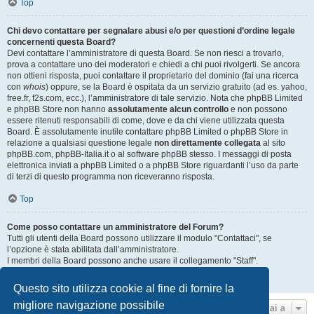
Top
Chi devo contattare per segnalare abusi e/o per questioni d’ordine legale
concernenti questa Board?
Devi contattare l’amministratore di questa Board. Se non riesci a trovarlo,
prova a contattare uno dei moderatori e chiedi a chi puoi rivolgerti. Se ancora
non ottieni risposta, puoi contattare il proprietario del dominio (fai una ricerca
con
whois
) oppure, se la Board è ospitata da un servizio gratuito (ad es. yahoo,
free.fr, f2s.com, ecc.), l’amministratore di tale servizio. Nota che phpBB Limited
e phpBB Store non hanno
assolutamente alcun controllo
e non possono
essere ritenuti responsabili di come, dove e da chi viene utilizzata questa
Board. È assolutamente inutile contattare phpBB Limited o phpBB Store in
relazione a qualsiasi questione legale
non direttamente collegata
al sito
phpBB.com, phpBB-Italia.it o al software phpBB stesso. I messaggi di posta
elettronica inviati a phpBB Limited o a phpBB Store riguardanti l’uso da parte
di terzi di questo programma non riceveranno risposta.
Top
Come posso contattare un amministratore del Forum?
Tutti gli utenti della Board possono utilizzare il modulo "Contattaci", se
l’opzione è stata abilitata dall’amministratore.
I membri della Board possono anche usare il collegamento "Staff".
Top
Questo sito utilizza cookie al fine di fornire la
migliore navigazione possibile
Vai a