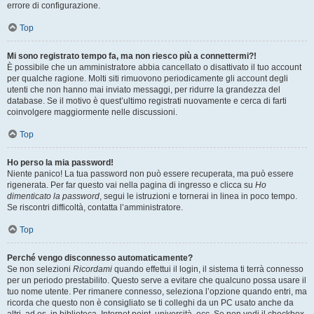
errore di configurazione.
Top
Mi sono registrato tempo fa, ma non riesco più a connettermi?!
È possibile che un amministratore abbia cancellato o disattivato il tuo account
per qualche ragione. Molti siti rimuovono periodicamente gli account degli
utenti che non hanno mai inviato messaggi, per ridurre la grandezza del
database. Se il motivo è quest’ultimo registrati nuovamente e cerca di farti
coinvolgere maggiormente nelle discussioni.
Top
Ho perso la mia password!
Niente panico! La tua password non può essere recuperata, ma può essere
rigenerata. Per far questo vai nella pagina di ingresso e clicca su
Ho
dimenticato la password
, segui le istruzioni e tornerai in linea in poco tempo.
Se riscontri difficoltà, contatta l’amministratore.
Top
Perché vengo disconnesso automaticamente?
Se non selezioni
Ricordami
quando effettui il login, il sistema ti terrà connesso
per un periodo prestabilito. Questo serve a evitare che qualcuno possa usare il
tuo nome utente. Per rimanere connesso, seleziona l’opzione quando entri, ma
ricorda che questo non è consigliato se ti colleghi da un PC usato anche da