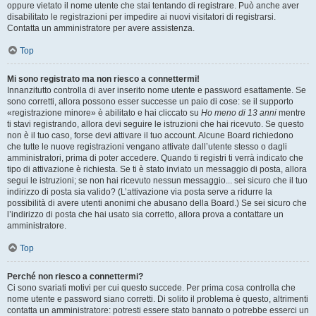
oppure vietato il nome utente che stai tentando di registrare. Può anche aver
disabilitato le registrazioni per impedire ai nuovi visitatori di registrarsi.
Contatta un amministratore per avere assistenza.
Top
Mi sono registrato ma non riesco a connettermi!
Innanzitutto controlla di aver inserito nome utente e password esattamente. Se
sono corretti, allora possono esser successe un paio di cose: se il supporto
«registrazione minore» è abilitato e hai cliccato su
Ho meno di 13 anni
mentre
ti stavi registrando, allora devi seguire le istruzioni che hai ricevuto. Se questo
non è il tuo caso, forse devi attivare il tuo account. Alcune Board richiedono
che tutte le nuove registrazioni vengano attivate dall’utente stesso o dagli
amministratori, prima di poter accedere. Quando ti registri ti verrà indicato che
tipo di attivazione è richiesta. Se ti è stato inviato un messaggio di posta, allora
segui le istruzioni; se non hai ricevuto nessun messaggio... sei sicuro che il tuo
indirizzo di posta sia valido? (L’attivazione via posta serve a ridurre la
possibilità di avere utenti anonimi che abusano della Board.) Se sei sicuro che
l’indirizzo di posta che hai usato sia corretto, allora prova a contattare un
amministratore.
Top
Perché non riesco a connettermi?
Ci sono svariati motivi per cui questo succede. Per prima cosa controlla che
nome utente e password siano corretti. Di solito il problema è questo, altrimenti
contatta un amministratore: potresti essere stato bannato o potrebbe esserci un