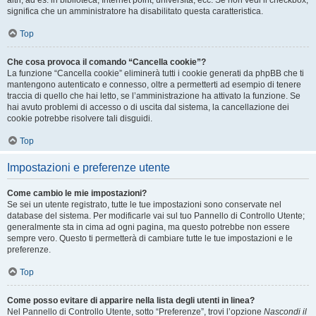
altri, ad es. in biblioteca, Internet point, università, ecc. Se non vedi il checkbox,
significa che un amministratore ha disabilitato questa caratteristica.
Top
Che cosa provoca il comando “Cancella cookie”?
La funzione “Cancella cookie” eliminerà tutti i cookie generati da phpBB che ti
mantengono autenticato e connesso, oltre a permetterti ad esempio di tenere
traccia di quello che hai letto, se l’amministrazione ha attivato la funzione. Se
hai avuto problemi di accesso o di uscita dal sistema, la cancellazione dei
cookie potrebbe risolvere tali disguidi.
Top
Impostazioni e preferenze utente
Come cambio le mie impostazioni?
Se sei un utente registrato, tutte le tue impostazioni sono conservate nel
database del sistema. Per modificarle vai sul tuo Pannello di Controllo Utente;
generalmente sta in cima ad ogni pagina, ma questo potrebbe non essere
sempre vero. Questo ti permetterà di cambiare tutte le tue impostazioni e le
preferenze.
Top
Come posso evitare di apparire nella lista degli utenti in linea?
Nel Pannello di Controllo Utente, sotto “Preferenze”, trovi l’opzione
Nascondi il