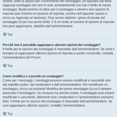
vedere, sotto lo spazio per l’inserimento del messaggio, un riquadro dal titolo
Aggiungi sondaggio
(se non lo vedi, probabilmente non hai il diritto di creare
sondaggi). Basta inserire un titolo per il sondaggio e almeno due opzioni di
risposta (per inserire un’opzione di risposta, scrivila nell’apposito spazio e
clicca su
Aggiungi un’opzione
). Puoi anche stabilire i giorni di durata del
sondaggio (0 per non porre limiti). C’è un limite al numero di opzioni di risposta
che puoi aggiungere, stabilito dall’amministratore.
Top
Perché non è possibile aggiungere ulteriori opzioni del sondaggio?
Il limite per le opzioni del sondaggio è impostato dall’amministratore. Se senti il
bisogno di aggiungere ulteriori opzioni di risposta a quelle consentite, contatta
l’amministratore del Forum.
Top
Come modifico o cancello un sondaggio?
Come per i messaggi, i sondaggi possono essere modificati e cancellati solo
dai rispettivi autori, dai moderatori e dall’amministratore. Per modificare un
sondaggio, clicca sul pulsante
Modifica
del primo messaggio (a cui è sempre
associato il sondaggio). Se nessuno ha ancora votato, il sondaggio può essere
modificato o cancellato, altrimenti solo i moderatori e l’amministratore possono
farlo. Il limite per le opzioni del sondaggio è impostato dall’amministratore. Se
vuoi aggiungere ulteriori opzioni, contatta l’amministratore.
Top