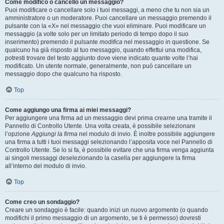
Come modifico o cancello un messaggio?
Puoi modificare o cancellare solo i tuoi messaggi, a meno che tu non sia un
amministratore o un moderatore. Puoi cancellare un messaggio premendo il
pulsante con la «X» nel messaggio che vuoi eliminare. Puoi modificare un
messaggio (a volte solo per un limitato periodo di tempo dopo il suo
inserimento) premendo il pulsante
modifica
nel messaggio in questione. Se
qualcuno ha già risposto al tuo messaggio, quando effettui una modifica,
potresti trovare del testo aggiunto dove viene indicato quante volte l’hai
modificato. Un utente normale, generalmente, non può cancellare un
messaggio dopo che qualcuno ha risposto.
Top
Come aggiungo una firma ai miei messaggi?
Per aggiungere una firma ad un messaggio devi prima crearne una tramite il
Pannello di Controllo Utente. Una volta creata, è possibile selezionare
l’opzione
Aggiungi la firma
nel modulo di invio. È inoltre possibile aggiungere
una firma a tutti i tuoi messaggi selezionando l’apposita voce nel Pannello di
Controllo Utente. Se lo si fa, è possibile evitare che una firma venga aggiunta
ai singoli messaggi deselezionando la casella per aggiungere la firma
all’interno del modulo di invio.
Top
Come creo un sondaggio?
Creare un sondaggio è facile: quando inizi un nuovo argomento (o quando
modifichi il primo messaggio di un argomento, se ti è permesso) dovresti