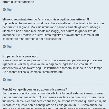
errore di configurazione.
Top
Mi sono registrato tempo fa, ma non riesco più a connettermi?!
È possibile che un amministratore abbia cancellato o disattivato il tuo account
per qualche ragione. Molti siti rimuovono periodicamente gli account degli
utenti che non hanno mai inviato messaggi, per ridurre la grandezza del
database. Se il motivo è quest’ultimo registrati nuovamente e cerca di farti
coinvolgere maggiormente nelle discussioni.
Top
Ho perso la mia password!
Niente panico! La tua password non può essere recuperata, ma può essere
rigenerata. Per far questo vai nella pagina di ingresso e clicca su
Ho
dimenticato la password
, segui le istruzioni e tornerai in linea in poco tempo.
Se riscontri difficoltà, contatta l’amministratore.
Top
Perché vengo disconnesso automaticamente?
Se non selezioni
Ricordami
quando effettui il login, il sistema ti terrà connesso
per un periodo prestabilito. Questo serve a evitare che qualcuno possa usare il
tuo nome utente. Per rimanere connesso, seleziona l’opzione quando entri, ma
ricorda che questo non è consigliato se ti colleghi da un PC usato anche da