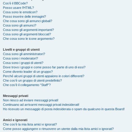
Cos’è il BBCode?
Posso usare l’HTML?
Cosa sono le emoticon?
Posso inserire delle immagini?
Che cosa sono gli annunci globali?
Cosa sono gli annunci?
Cosa sono gli argomenti importanti?
Cosa sono gli argomenti bloccati?
Che cosa sono le icone argomento?
Livelli e gruppi di utenti
Cosa sono gli amministratori?
Cosa sono i moderatori?
Cosa sono i gruppi di utenti?
Dove trovo i gruppi e come posso far parte di uno di essi?
Come divento leader di un gruppo?
Perché alcuni gruppi di utenti appaiono in colori differenti?
Che cos’è un gruppo di utenti predefinito?
Che cos’è il collegamento “Staff”?
Messaggi privati
Non riesco ad inviare messaggi privati!
Continuano ad arrivarmi messaggi privati indesiderati!
Ho ricevuto un messaggio di posta indesiderata o spam da qualcuno in questa Board!
Amici e ignorati
Che cos’è la mia lista amici e ignorati?
Come posso aggiungere o rimuovere un utente dalla mia lista amici o ignorati?