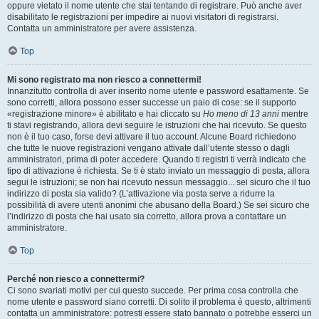
oppure vietato il nome utente che stai tentando di registrare. Può anche aver
disabilitato le registrazioni per impedire ai nuovi visitatori di registrarsi.
Contatta un amministratore per avere assistenza.
Top
Mi sono registrato ma non riesco a connettermi!
Innanzitutto controlla di aver inserito nome utente e password esattamente. Se
sono corretti, allora possono esser successe un paio di cose: se il supporto
«registrazione minore» è abilitato e hai cliccato su
Ho meno di 13 anni
mentre
ti stavi registrando, allora devi seguire le istruzioni che hai ricevuto. Se questo
non è il tuo caso, forse devi attivare il tuo account. Alcune Board richiedono
che tutte le nuove registrazioni vengano attivate dall’utente stesso o dagli
amministratori, prima di poter accedere. Quando ti registri ti verrà indicato che
tipo di attivazione è richiesta. Se ti è stato inviato un messaggio di posta, allora
segui le istruzioni; se non hai ricevuto nessun messaggio... sei sicuro che il tuo
indirizzo di posta sia valido? (L’attivazione via posta serve a ridurre la
possibilità di avere utenti anonimi che abusano della Board.) Se sei sicuro che
l’indirizzo di posta che hai usato sia corretto, allora prova a contattare un
amministratore.
Top
Perché non riesco a connettermi?
Ci sono svariati motivi per cui questo succede. Per prima cosa controlla che
nome utente e password siano corretti. Di solito il problema è questo, altrimenti
contatta un amministratore: potresti essere stato bannato o potrebbe esserci un