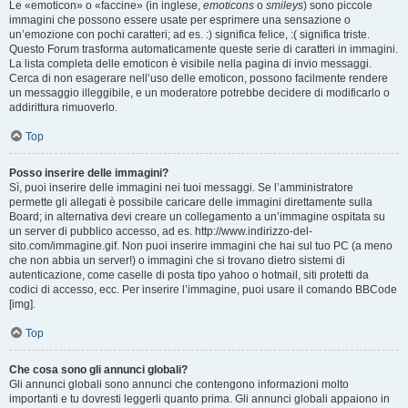
Le «emoticon» o «faccine» (in inglese,
emoticons
o
smileys
) sono piccole
immagini che possono essere usate per esprimere una sensazione o
un’emozione con pochi caratteri; ad es. :) significa felice, :( significa triste.
Questo Forum trasforma automaticamente queste serie di caratteri in immagini.
La lista completa delle emoticon è visibile nella pagina di invio messaggi.
Cerca di non esagerare nell’uso delle emoticon, possono facilmente rendere
un messaggio illeggibile, e un moderatore potrebbe decidere di modificarlo o
addirittura rimuoverlo.
Top
Posso inserire delle immagini?
Sì, puoi inserire delle immagini nei tuoi messaggi. Se l’amministratore
permette gli allegati è possibile caricare delle immagini direttamente sulla
Board; in alternativa devi creare un collegamento a un’immagine ospitata su
un server di pubblico accesso, ad es. http://www.indirizzo-del-
sito.com/immagine.gif. Non puoi inserire immagini che hai sul tuo PC (a meno
che non abbia un server!) o immagini che si trovano dietro sistemi di
autenticazione, come caselle di posta tipo yahoo o hotmail, siti protetti da
codici di accesso, ecc. Per inserire l’immagine, puoi usare il comando BBCode
[img].
Top
Che cosa sono gli annunci globali?
Gli annunci globali sono annunci che contengono informazioni molto
importanti e tu dovresti leggerli quanto prima. Gli annunci globali appaiono in