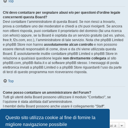
Top
Chi devo contattare per segnalare abusi e/o per questioni d’ordine legale
concernenti questa Board?
Devi contattare l’amministratore di questa Board. Se non riesci a trovarlo,
prova a contattare uno dei moderatori e chiedi a chi puoi rivolgerti. Se ancora
non ottieni risposta, puoi contattare il proprietario del dominio (fai una ricerca
con
whois
) oppure, se la Board è ospitata da un servizio gratuito (ad es. yahoo,
free.fr, f2s.com, ecc.), l’amministratore di tale servizio. Nota che phpBB Limited
e phpBB Store non hanno
assolutamente alcun controllo
e non possono
essere ritenuti responsabili di come, dove e da chi viene utilizzata questa
Board. È assolutamente inutile contattare phpBB Limited o phpBB Store in
relazione a qualsiasi questione legale
non direttamente collegata
al sito
phpBB.com, phpBB-Italia.it o al software phpBB stesso. I messaggi di posta
elettronica inviati a phpBB Limited o a phpBB Store riguardanti l’uso da parte
di terzi di questo programma non riceveranno risposta.
Top
Come posso contattare un amministratore del Forum?
Tutti gli utenti della Board possono utilizzare il modulo "Contattaci", se
l’opzione è stata abilitata dall’amministratore.
I membri della Board possono anche usare il collegamento "Staff".
Top
Questo sito utilizza cookie al fine di fornire la
migliore navigazione possibile
Vai a