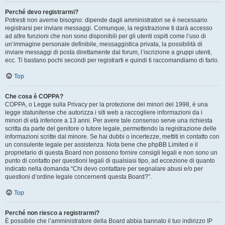
Perché devo registrarmi?
Potresti non averne bisogno: dipende dagli amministratori se è necessario
registrarsi per inviare messaggi. Comunque, la registrazione ti darà accesso
ad altre funzioni che non sono disponibili per gli utenti ospiti come l’uso di
un’immagine personale definibile, messaggistica privata, la possibilità di
inviare messaggi di posta direttamente dal forum, l’iscrizione a gruppi utenti,
ecc. Ti bastano pochi secondi per registrarti e quindi ti raccomandiamo di farlo.
Top
Che cosa è COPPA?
COPPA, o Legge sulla Privacy per la protezione dei minori del 1998, è una
legge statunitense che autorizza i siti web a raccogliere informazioni da i
minori di età inferiore a 13 anni. Per avere tale consenso serve una richiesta
scritta da parte del genitore o tutore legale, permettendo la registrazione delle
informazioni scritte dal minore. Se hai dubbi o incertezze, mettiti in contatto con
un consulente legale per assistenza. Nota bene che phpBB Limited e il
proprietario di questa Board non possono fornire consigli legali e non sono un
punto di contatto per questioni legali di qualsiasi tipo, ad eccezione di quanto
indicato nella domanda “Chi devo contattare per segnalare abusi e/o per
questioni d’ordine legale concernenti questa Board?”.
Top
Perché non riesco a registrarmi?
È possibile che l’amministratore della Board abbia bannato il tuo indirizzo IP