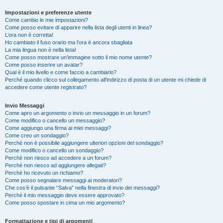
Impostazioni e preferenze utente
Come cambio le mie impostazioni?
Come posso evitare di apparire nella lista degli utenti in linea?
L’ora non è corretta!
Ho cambiato il fuso orario ma l’ora è ancora sbagliata
La mia lingua non è nella lista!
Come posso mostrare un’immagine sotto il mio nome utente?
Come posso inserire un avatar?
Qual è il mio livello e come faccio a cambiarlo?
Perché quando clicco sul collegamento all’indirizzo di posta di un utente mi chiede di
accedere come utente registrato?
Invio Messaggi
Come apro un argomento o invio un messaggio in un forum?
Come modifico o cancello un messaggio?
Come aggiungo una firma ai miei messaggi?
Come creo un sondaggio?
Perché non è possibile aggiungere ulteriori opzioni del sondaggio?
Come modifico o cancello un sondaggio?
Perché non riesco ad accedere a un forum?
Perché non riesco ad aggiungere allegati?
Perché ho ricevuto un richiamo?
Come posso segnalare messaggi ai moderatori?
Che cos’è il pulsante “Salva” nella finestra di invio dei messaggi?
Perché il mio messaggio deve essere approvato?
Come posso spostare in cima un mio argomento?
Formattazione e tipi di argomenti