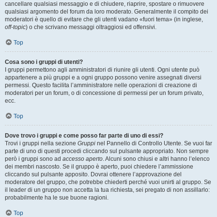
cancellare qualsiasi messaggio e di chiudere, riaprire, spostare o rimuovere
qualsiasi argomento del forum da loro moderato. Generalmente il compito dei
moderatori è quello di evitare che gli utenti vadano «fuori tema» (in inglese,
off-topic
) o che scrivano messaggi oltraggiosi ed offensivi.
Top
Cosa sono i gruppi di utenti?
I gruppi permettono agli amministratori di riunire gli utenti. Ogni utente può
appartenere a più gruppi e a ogni gruppo possono venire assegnati diversi
permessi. Questo facilita l’amministratore nelle operazioni di creazione di
moderatori per un forum, o di concessione di permessi per un forum privato,
ecc.
Top
Dove trovo i gruppi e come posso far parte di uno di essi?
Trovi i gruppi nella sezione
Gruppi
nel Pannello di Controllo Utente. Se vuoi far
parte di uno di questi procedi cliccando sul pulsante appropriato. Non sempre
però i gruppi sono ad
accesso aperto
. Alcuni sono chiusi e altri hanno l’elenco
dei membri nascosto. Se il gruppo è aperto, puoi chiedere l’ammissione
cliccando sul pulsante apposito. Dovrai ottenere l’approvazione del
moderatore del gruppo, che potrebbe chiederti perché vuoi unirti al gruppo. Se
il leader di un gruppo non accetta la tua richiesta, sei pregato di non assillarlo:
probabilmente ha le sue buone ragioni.
Top