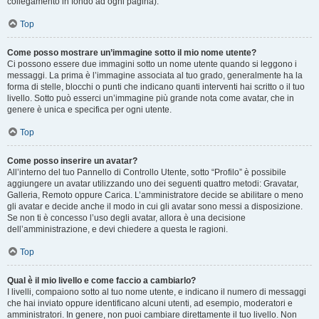
collegamento in fondo ad ogni pagina).
Top
Come posso mostrare un’immagine sotto il mio nome utente?
Ci possono essere due immagini sotto un nome utente quando si leggono i
messaggi. La prima è l’immagine associata al tuo grado, generalmente ha la
forma di stelle, blocchi o punti che indicano quanti interventi hai scritto o il tuo
livello. Sotto può esserci un’immagine più grande nota come avatar, che in
genere è unica e specifica per ogni utente.
Top
Come posso inserire un avatar?
All’interno del tuo Pannello di Controllo Utente, sotto “Profilo” è possibile
aggiungere un avatar utilizzando uno dei seguenti quattro metodi: Gravatar,
Galleria, Remoto oppure Carica. L’amministratore decide se abilitare o meno
gli avatar e decide anche il modo in cui gli avatar sono messi a disposizione.
Se non ti è concesso l’uso degli avatar, allora è una decisione
dell’amministrazione, e devi chiedere a questa le ragioni.
Top
Qual è il mio livello e come faccio a cambiarlo?
I livelli, compaiono sotto al tuo nome utente, e indicano il numero di messaggi
che hai inviato oppure identificano alcuni utenti, ad esempio, moderatori e
amministratori. In genere, non puoi cambiare direttamente il tuo livello. Non