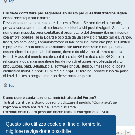
Top
Chi devo contattare per segnalare abusi e/o per questioni d’ordine legale
concernenti questa Board?
Devi contattare l’amministratore di questa Board. Se non riesci a trovarlo,
prova a contattare uno dei moderatori e chiedi a chi puoi rivolgerti. Se ancora
non ottieni risposta, puoi contattare il proprietario del dominio (fai una ricerca
con
whois
) oppure, se la Board è ospitata da un servizio gratuito (ad es. yahoo,
free.fr, f2s.com, ecc.), l’amministratore di tale servizio. Nota che phpBB Limited
e phpBB Store non hanno
assolutamente alcun controllo
e non possono
essere ritenuti responsabili di come, dove e da chi viene utilizzata questa
Board. È assolutamente inutile contattare phpBB Limited o phpBB Store in
relazione a qualsiasi questione legale
non direttamente collegata
al sito
phpBB.com, phpBB-Italia.it o al software phpBB stesso. I messaggi di posta
elettronica inviati a phpBB Limited o a phpBB Store riguardanti l’uso da parte
di terzi di questo programma non riceveranno risposta.
Top
Come posso contattare un amministratore del Forum?
Tutti gli utenti della Board possono utilizzare il modulo "Contattaci", se
l’opzione è stata abilitata dall’amministratore.
I membri della Board possono anche usare il collegamento "Staff".
Top
Questo sito utilizza cookie al fine di fornire la
migliore navigazione possibile
Vai a