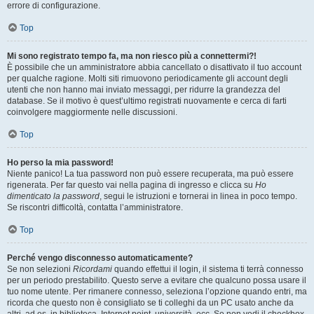
errore di configurazione.
Top
Mi sono registrato tempo fa, ma non riesco più a connettermi?!
È possibile che un amministratore abbia cancellato o disattivato il tuo account
per qualche ragione. Molti siti rimuovono periodicamente gli account degli
utenti che non hanno mai inviato messaggi, per ridurre la grandezza del
database. Se il motivo è quest’ultimo registrati nuovamente e cerca di farti
coinvolgere maggiormente nelle discussioni.
Top
Ho perso la mia password!
Niente panico! La tua password non può essere recuperata, ma può essere
rigenerata. Per far questo vai nella pagina di ingresso e clicca su
Ho
dimenticato la password
, segui le istruzioni e tornerai in linea in poco tempo.
Se riscontri difficoltà, contatta l’amministratore.
Top
Perché vengo disconnesso automaticamente?
Se non selezioni
Ricordami
quando effettui il login, il sistema ti terrà connesso
per un periodo prestabilito. Questo serve a evitare che qualcuno possa usare il
tuo nome utente. Per rimanere connesso, seleziona l’opzione quando entri, ma
ricorda che questo non è consigliato se ti colleghi da un PC usato anche da