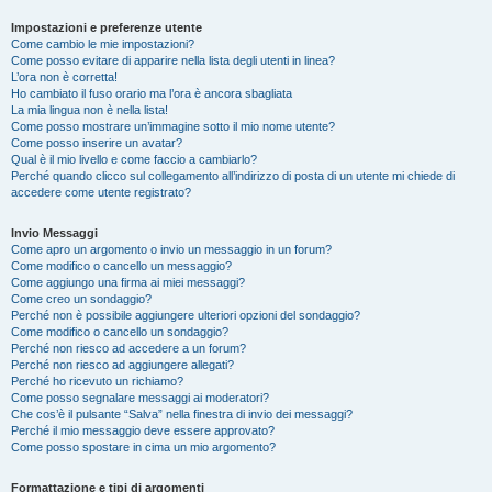
Impostazioni e preferenze utente
Come cambio le mie impostazioni?
Come posso evitare di apparire nella lista degli utenti in linea?
L’ora non è corretta!
Ho cambiato il fuso orario ma l’ora è ancora sbagliata
La mia lingua non è nella lista!
Come posso mostrare un’immagine sotto il mio nome utente?
Come posso inserire un avatar?
Qual è il mio livello e come faccio a cambiarlo?
Perché quando clicco sul collegamento all’indirizzo di posta di un utente mi chiede di
accedere come utente registrato?
Invio Messaggi
Come apro un argomento o invio un messaggio in un forum?
Come modifico o cancello un messaggio?
Come aggiungo una firma ai miei messaggi?
Come creo un sondaggio?
Perché non è possibile aggiungere ulteriori opzioni del sondaggio?
Come modifico o cancello un sondaggio?
Perché non riesco ad accedere a un forum?
Perché non riesco ad aggiungere allegati?
Perché ho ricevuto un richiamo?
Come posso segnalare messaggi ai moderatori?
Che cos’è il pulsante “Salva” nella finestra di invio dei messaggi?
Perché il mio messaggio deve essere approvato?
Come posso spostare in cima un mio argomento?
Formattazione e tipi di argomenti