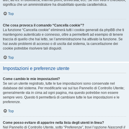
altri, ad es. in biblioteca, Internet point, università, ecc. Se non vedi il checkbox,
significa che un amministratore ha disabilitato questa caratteristica.
Top
Che cosa provoca il comando “Cancella cookie”?
La funzione “Cancella cookie” eliminerà tutti i cookie generati da phpBB che ti
mantengono autenticato e connesso, oltre a permetterti ad esempio di tenere
traccia di quello che hai letto, se l’amministrazione ha attivato la funzione. Se
hai avuto problemi di accesso o di uscita dal sistema, la cancellazione dei
cookie potrebbe risolvere tali disguidi.
Top
Impostazioni e preferenze utente
Come cambio le mie impostazioni?
Se sei un utente registrato, tutte le tue impostazioni sono conservate nel
database del sistema. Per modificarle vai sul tuo Pannello di Controllo Utente;
generalmente sta in cima ad ogni pagina, ma questo potrebbe non essere
sempre vero. Questo ti permetterà di cambiare tutte le tue impostazioni e le
preferenze.
Top
Come posso evitare di apparire nella lista degli utenti in linea?
Nel Pannello di Controllo Utente, sotto “Preferenze”, trovi l’opzione
Nascondi il