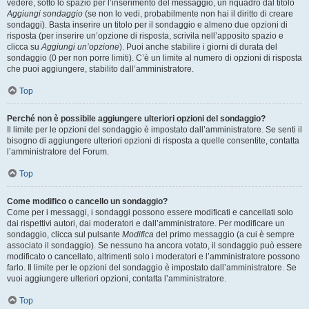
vedere, sotto lo spazio per l’inserimento del messaggio, un riquadro dal titolo
Aggiungi sondaggio
(se non lo vedi, probabilmente non hai il diritto di creare
sondaggi). Basta inserire un titolo per il sondaggio e almeno due opzioni di
risposta (per inserire un’opzione di risposta, scrivila nell’apposito spazio e
clicca su
Aggiungi un’opzione
). Puoi anche stabilire i giorni di durata del
sondaggio (0 per non porre limiti). C’è un limite al numero di opzioni di risposta
che puoi aggiungere, stabilito dall’amministratore.
Top
Perché non è possibile aggiungere ulteriori opzioni del sondaggio?
Il limite per le opzioni del sondaggio è impostato dall’amministratore. Se senti il
bisogno di aggiungere ulteriori opzioni di risposta a quelle consentite, contatta
l’amministratore del Forum.
Top
Come modifico o cancello un sondaggio?
Come per i messaggi, i sondaggi possono essere modificati e cancellati solo
dai rispettivi autori, dai moderatori e dall’amministratore. Per modificare un
sondaggio, clicca sul pulsante
Modifica
del primo messaggio (a cui è sempre
associato il sondaggio). Se nessuno ha ancora votato, il sondaggio può essere
modificato o cancellato, altrimenti solo i moderatori e l’amministratore possono
farlo. Il limite per le opzioni del sondaggio è impostato dall’amministratore. Se
vuoi aggiungere ulteriori opzioni, contatta l’amministratore.
Top