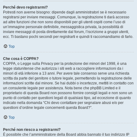
Perché devo registrarmi?
Potresti non averne bisogno: dipende dagli amministratori se è necessario
registrarsi per inviare messaggi. Comunque, la registrazione ti darà accesso
ad altre funzioni che non sono disponibili per gli utenti ospiti come l’uso di
un’immagine personale definibile, messaggistica privata, la possibilità di
inviare messaggi di posta direttamente dal forum, l’iscrizione a gruppi utenti,
ecc. Ti bastano pochi secondi per registrarti e quindi ti raccomandiamo di farlo.
Top
Che cosa è COPPA?
COPPA, o Legge sulla Privacy per la protezione dei minori del 1998, è una
legge statunitense che autorizza i siti web a raccogliere informazioni da i
minori di età inferiore a 13 anni. Per avere tale consenso serve una richiesta
scritta da parte del genitore o tutore legale, permettendo la registrazione delle
informazioni scritte dal minore. Se hai dubbi o incertezze, mettiti in contatto con
un consulente legale per assistenza. Nota bene che phpBB Limited e il
proprietario di questa Board non possono fornire consigli legali e non sono un
punto di contatto per questioni legali di qualsiasi tipo, ad eccezione di quanto
indicato nella domanda “Chi devo contattare per segnalare abusi e/o per
questioni d’ordine legale concernenti questa Board?”.
Top
Perché non riesco a registrarmi?
È possibile che l’amministratore della Board abbia bannato il tuo indirizzo IP