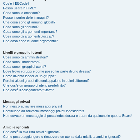
Cos’è il BBCode?
Posso usare l’HTML?
Cosa sono le emoticon?
Posso inserire delle immagini?
Che cosa sono gli annunci globali?
Cosa sono gli annunci?
Cosa sono gli argomenti importanti?
Cosa sono gli argomenti bloccati?
Che cosa sono le icone argomento?
Livelli e gruppi di utenti
Cosa sono gli amministratori?
Cosa sono i moderatori?
Cosa sono i gruppi di utenti?
Dove trovo i gruppi e come posso far parte di uno di essi?
Come divento leader di un gruppo?
Perché alcuni gruppi di utenti appaiono in colori differenti?
Che cos’è un gruppo di utenti predefinito?
Che cos’è il collegamento “Staff”?
Messaggi privati
Non riesco ad inviare messaggi privati!
Continuano ad arrivarmi messaggi privati indesiderati!
Ho ricevuto un messaggio di posta indesiderata o spam da qualcuno in questa Board!
Amici e ignorati
Che cos’è la mia lista amici e ignorati?
Come posso aggiungere o rimuovere un utente dalla mia lista amici o ignorati?