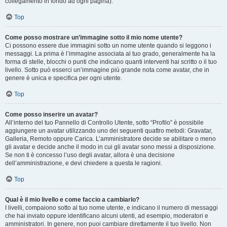
collegamento in fondo ad ogni pagina).
Top
Come posso mostrare un’immagine sotto il mio nome utente?
Ci possono essere due immagini sotto un nome utente quando si leggono i
messaggi. La prima è l’immagine associata al tuo grado, generalmente ha la
forma di stelle, blocchi o punti che indicano quanti interventi hai scritto o il tuo
livello. Sotto può esserci un’immagine più grande nota come avatar, che in
genere è unica e specifica per ogni utente.
Top
Come posso inserire un avatar?
All’interno del tuo Pannello di Controllo Utente, sotto “Profilo” è possibile
aggiungere un avatar utilizzando uno dei seguenti quattro metodi: Gravatar,
Galleria, Remoto oppure Carica. L’amministratore decide se abilitare o meno
gli avatar e decide anche il modo in cui gli avatar sono messi a disposizione.
Se non ti è concesso l’uso degli avatar, allora è una decisione
dell’amministrazione, e devi chiedere a questa le ragioni.
Top
Qual è il mio livello e come faccio a cambiarlo?
I livelli, compaiono sotto al tuo nome utente, e indicano il numero di messaggi
che hai inviato oppure identificano alcuni utenti, ad esempio, moderatori e
amministratori. In genere, non puoi cambiare direttamente il tuo livello. Non