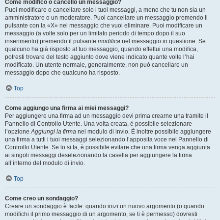
Come modifico o cancello un messaggio?
Puoi modificare o cancellare solo i tuoi messaggi, a meno che tu non sia un
amministratore o un moderatore. Puoi cancellare un messaggio premendo il
pulsante con la «X» nel messaggio che vuoi eliminare. Puoi modificare un
messaggio (a volte solo per un limitato periodo di tempo dopo il suo
inserimento) premendo il pulsante
modifica
nel messaggio in questione. Se
qualcuno ha già risposto al tuo messaggio, quando effettui una modifica,
potresti trovare del testo aggiunto dove viene indicato quante volte l’hai
modificato. Un utente normale, generalmente, non può cancellare un
messaggio dopo che qualcuno ha risposto.
Top
Come aggiungo una firma ai miei messaggi?
Per aggiungere una firma ad un messaggio devi prima crearne una tramite il
Pannello di Controllo Utente. Una volta creata, è possibile selezionare
l’opzione
Aggiungi la firma
nel modulo di invio. È inoltre possibile aggiungere
una firma a tutti i tuoi messaggi selezionando l’apposita voce nel Pannello di
Controllo Utente. Se lo si fa, è possibile evitare che una firma venga aggiunta
ai singoli messaggi deselezionando la casella per aggiungere la firma
all’interno del modulo di invio.
Top
Come creo un sondaggio?
Creare un sondaggio è facile: quando inizi un nuovo argomento (o quando
modifichi il primo messaggio di un argomento, se ti è permesso) dovresti