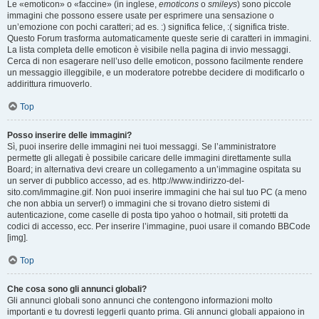
Le «emoticon» o «faccine» (in inglese,
emoticons
o
smileys
) sono piccole
immagini che possono essere usate per esprimere una sensazione o
un’emozione con pochi caratteri; ad es. :) significa felice, :( significa triste.
Questo Forum trasforma automaticamente queste serie di caratteri in immagini.
La lista completa delle emoticon è visibile nella pagina di invio messaggi.
Cerca di non esagerare nell’uso delle emoticon, possono facilmente rendere
un messaggio illeggibile, e un moderatore potrebbe decidere di modificarlo o
addirittura rimuoverlo.
Top
Posso inserire delle immagini?
Sì, puoi inserire delle immagini nei tuoi messaggi. Se l’amministratore
permette gli allegati è possibile caricare delle immagini direttamente sulla
Board; in alternativa devi creare un collegamento a un’immagine ospitata su
un server di pubblico accesso, ad es. http://www.indirizzo-del-
sito.com/immagine.gif. Non puoi inserire immagini che hai sul tuo PC (a meno
che non abbia un server!) o immagini che si trovano dietro sistemi di
autenticazione, come caselle di posta tipo yahoo o hotmail, siti protetti da
codici di accesso, ecc. Per inserire l’immagine, puoi usare il comando BBCode
[img].
Top
Che cosa sono gli annunci globali?
Gli annunci globali sono annunci che contengono informazioni molto
importanti e tu dovresti leggerli quanto prima. Gli annunci globali appaiono in