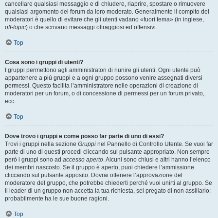
cancellare qualsiasi messaggio e di chiudere, riaprire, spostare o rimuovere
qualsiasi argomento del forum da loro moderato. Generalmente il compito dei
moderatori è quello di evitare che gli utenti vadano «fuori tema» (in inglese,
off-topic
) o che scrivano messaggi oltraggiosi ed offensivi.
Top
Cosa sono i gruppi di utenti?
I gruppi permettono agli amministratori di riunire gli utenti. Ogni utente può
appartenere a più gruppi e a ogni gruppo possono venire assegnati diversi
permessi. Questo facilita l’amministratore nelle operazioni di creazione di
moderatori per un forum, o di concessione di permessi per un forum privato,
ecc.
Top
Dove trovo i gruppi e come posso far parte di uno di essi?
Trovi i gruppi nella sezione
Gruppi
nel Pannello di Controllo Utente. Se vuoi far
parte di uno di questi procedi cliccando sul pulsante appropriato. Non sempre
però i gruppi sono ad
accesso aperto
. Alcuni sono chiusi e altri hanno l’elenco
dei membri nascosto. Se il gruppo è aperto, puoi chiedere l’ammissione
cliccando sul pulsante apposito. Dovrai ottenere l’approvazione del
moderatore del gruppo, che potrebbe chiederti perché vuoi unirti al gruppo. Se
il leader di un gruppo non accetta la tua richiesta, sei pregato di non assillarlo:
probabilmente ha le sue buone ragioni.
Top