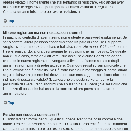
oppure vietato il nome utente che stai tentando di registrare. Può anche aver
disabilitato le registrazioni per impedire ai nuovi visitatori di registrarsi.
Contatta un amministratore per avere assistenza.
Top
Mi sono registrato ma non riesco a connettermi!
Innanzitutto controlla di aver inserito nome utente e password esattamente. Se
sono corretti, allora possono esser successe un paio di cose: se il supporto
«registrazione minore» è abilitato e hai cliccato su
Ho meno di 13 anni
mentre
ti stavi registrando, allora devi seguire le istruzioni che hai ricevuto. Se questo
non è il tuo caso, forse devi attivare il tuo account. Alcune Board richiedono
che tutte le nuove registrazioni vengano attivate dall’utente stesso o dagli
amministratori, prima di poter accedere. Quando ti registri ti verrà indicato che
tipo di attivazione è richiesta. Se ti è stato inviato un messaggio di posta, allora
segui le istruzioni; se non hai ricevuto nessun messaggio... sei sicuro che il tuo
indirizzo di posta sia valido? (L’attivazione via posta serve a ridurre la
possibilità di avere utenti anonimi che abusano della Board.) Se sei sicuro che
l’indirizzo di posta che hai usato sia corretto, allora prova a contattare un
amministratore.
Top
Perché non riesco a connettermi?
Ci sono svariati motivi per cui questo succede. Per prima cosa controlla che
nome utente e password siano corretti. Di solito il problema è questo, altrimenti
contatta un amministratore: potresti essere stato bannato o potrebbe esserci un