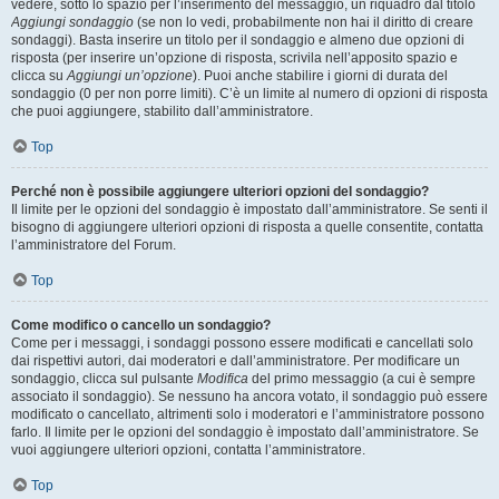
vedere, sotto lo spazio per l’inserimento del messaggio, un riquadro dal titolo
Aggiungi sondaggio
(se non lo vedi, probabilmente non hai il diritto di creare
sondaggi). Basta inserire un titolo per il sondaggio e almeno due opzioni di
risposta (per inserire un’opzione di risposta, scrivila nell’apposito spazio e
clicca su
Aggiungi un’opzione
). Puoi anche stabilire i giorni di durata del
sondaggio (0 per non porre limiti). C’è un limite al numero di opzioni di risposta
che puoi aggiungere, stabilito dall’amministratore.
Top
Perché non è possibile aggiungere ulteriori opzioni del sondaggio?
Il limite per le opzioni del sondaggio è impostato dall’amministratore. Se senti il
bisogno di aggiungere ulteriori opzioni di risposta a quelle consentite, contatta
l’amministratore del Forum.
Top
Come modifico o cancello un sondaggio?
Come per i messaggi, i sondaggi possono essere modificati e cancellati solo
dai rispettivi autori, dai moderatori e dall’amministratore. Per modificare un
sondaggio, clicca sul pulsante
Modifica
del primo messaggio (a cui è sempre
associato il sondaggio). Se nessuno ha ancora votato, il sondaggio può essere
modificato o cancellato, altrimenti solo i moderatori e l’amministratore possono
farlo. Il limite per le opzioni del sondaggio è impostato dall’amministratore. Se
vuoi aggiungere ulteriori opzioni, contatta l’amministratore.
Top