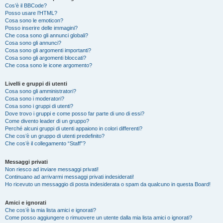
Cos’è il BBCode?
Posso usare l’HTML?
Cosa sono le emoticon?
Posso inserire delle immagini?
Che cosa sono gli annunci globali?
Cosa sono gli annunci?
Cosa sono gli argomenti importanti?
Cosa sono gli argomenti bloccati?
Che cosa sono le icone argomento?
Livelli e gruppi di utenti
Cosa sono gli amministratori?
Cosa sono i moderatori?
Cosa sono i gruppi di utenti?
Dove trovo i gruppi e come posso far parte di uno di essi?
Come divento leader di un gruppo?
Perché alcuni gruppi di utenti appaiono in colori differenti?
Che cos’è un gruppo di utenti predefinito?
Che cos’è il collegamento “Staff”?
Messaggi privati
Non riesco ad inviare messaggi privati!
Continuano ad arrivarmi messaggi privati indesiderati!
Ho ricevuto un messaggio di posta indesiderata o spam da qualcuno in questa Board!
Amici e ignorati
Che cos’è la mia lista amici e ignorati?
Come posso aggiungere o rimuovere un utente dalla mia lista amici o ignorati?