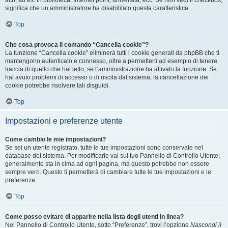
altri, ad es. in biblioteca, Internet point, università, ecc. Se non vedi il checkbox,
significa che un amministratore ha disabilitato questa caratteristica.
Top
Che cosa provoca il comando “Cancella cookie”?
La funzione “Cancella cookie” eliminerà tutti i cookie generati da phpBB che ti
mantengono autenticato e connesso, oltre a permetterti ad esempio di tenere
traccia di quello che hai letto, se l’amministrazione ha attivato la funzione. Se
hai avuto problemi di accesso o di uscita dal sistema, la cancellazione dei
cookie potrebbe risolvere tali disguidi.
Top
Impostazioni e preferenze utente
Come cambio le mie impostazioni?
Se sei un utente registrato, tutte le tue impostazioni sono conservate nel
database del sistema. Per modificarle vai sul tuo Pannello di Controllo Utente;
generalmente sta in cima ad ogni pagina, ma questo potrebbe non essere
sempre vero. Questo ti permetterà di cambiare tutte le tue impostazioni e le
preferenze.
Top
Come posso evitare di apparire nella lista degli utenti in linea?
Nel Pannello di Controllo Utente, sotto “Preferenze”, trovi l’opzione
Nascondi il