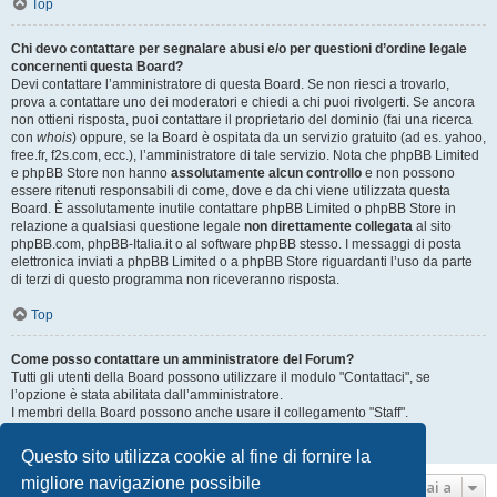
Top
Chi devo contattare per segnalare abusi e/o per questioni d’ordine legale
concernenti questa Board?
Devi contattare l’amministratore di questa Board. Se non riesci a trovarlo,
prova a contattare uno dei moderatori e chiedi a chi puoi rivolgerti. Se ancora
non ottieni risposta, puoi contattare il proprietario del dominio (fai una ricerca
con
whois
) oppure, se la Board è ospitata da un servizio gratuito (ad es. yahoo,
free.fr, f2s.com, ecc.), l’amministratore di tale servizio. Nota che phpBB Limited
e phpBB Store non hanno
assolutamente alcun controllo
e non possono
essere ritenuti responsabili di come, dove e da chi viene utilizzata questa
Board. È assolutamente inutile contattare phpBB Limited o phpBB Store in
relazione a qualsiasi questione legale
non direttamente collegata
al sito
phpBB.com, phpBB-Italia.it o al software phpBB stesso. I messaggi di posta
elettronica inviati a phpBB Limited o a phpBB Store riguardanti l’uso da parte
di terzi di questo programma non riceveranno risposta.
Top
Come posso contattare un amministratore del Forum?
Tutti gli utenti della Board possono utilizzare il modulo "Contattaci", se
l’opzione è stata abilitata dall’amministratore.
I membri della Board possono anche usare il collegamento "Staff".
Top
Questo sito utilizza cookie al fine di fornire la
migliore navigazione possibile
Vai a