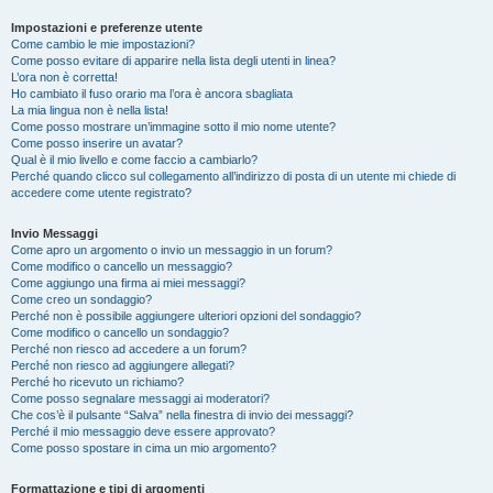
Impostazioni e preferenze utente
Come cambio le mie impostazioni?
Come posso evitare di apparire nella lista degli utenti in linea?
L’ora non è corretta!
Ho cambiato il fuso orario ma l’ora è ancora sbagliata
La mia lingua non è nella lista!
Come posso mostrare un’immagine sotto il mio nome utente?
Come posso inserire un avatar?
Qual è il mio livello e come faccio a cambiarlo?
Perché quando clicco sul collegamento all’indirizzo di posta di un utente mi chiede di
accedere come utente registrato?
Invio Messaggi
Come apro un argomento o invio un messaggio in un forum?
Come modifico o cancello un messaggio?
Come aggiungo una firma ai miei messaggi?
Come creo un sondaggio?
Perché non è possibile aggiungere ulteriori opzioni del sondaggio?
Come modifico o cancello un sondaggio?
Perché non riesco ad accedere a un forum?
Perché non riesco ad aggiungere allegati?
Perché ho ricevuto un richiamo?
Come posso segnalare messaggi ai moderatori?
Che cos’è il pulsante “Salva” nella finestra di invio dei messaggi?
Perché il mio messaggio deve essere approvato?
Come posso spostare in cima un mio argomento?
Formattazione e tipi di argomenti