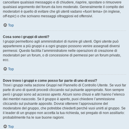
cancellare qualsiasi messaggio e di chiudere, riaprire, spostare o rimuovere
qualsiasi argomento del forum da loro moderato. Generalmente il compito dei
moderatori è quello di evitare che gli utenti vadano «fuori tema» (in inglese,
off-topic
) o che scrivano messaggi oltraggiosi ed offensivi.
Top
Cosa sono i gruppi di utenti?
I gruppi permettono agli amministratori di riunire gli utenti. Ogni utente può
appartenere a più gruppi e a ogni gruppo possono venire assegnati diversi
permessi. Questo facilita l’amministratore nelle operazioni di creazione di
moderatori per un forum, o di concessione di permessi per un forum privato,
ecc.
Top
Dove trovo i gruppi e come posso far parte di uno di essi?
Trovi i gruppi nella sezione
Gruppi
nel Pannello di Controllo Utente. Se vuoi far
parte di uno di questi procedi cliccando sul pulsante appropriato. Non sempre
però i gruppi sono ad
accesso aperto
. Alcuni sono chiusi e altri hanno l’elenco
dei membri nascosto. Se il gruppo è aperto, puoi chiedere l’ammissione
cliccando sul pulsante apposito. Dovrai ottenere l’approvazione del
moderatore del gruppo, che potrebbe chiederti perché vuoi unirti al gruppo. Se
il leader di un gruppo non accetta la tua richiesta, sei pregato di non assillarlo:
probabilmente ha le sue buone ragioni.
Top