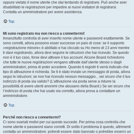
oppure vietato il nome utente che stai tentando di registrare. Può anche aver
disabilitato le registrazioni per impedire ai nuovi visitatori di registrarsi.
Contatta un amministratore per avere assistenza.
Top
Mi sono registrato ma non riesco a connettermi!
Innanzitutto controlla di aver inserito nome utente e password esattamente. Se
sono corretti, allora possono esser successe un paio di cose: se il supporto
«registrazione minore» è abilitato e hai cliccato su
Ho meno di 13 anni
mentre
ti stavi registrando, allora devi seguire le istruzioni che hai ricevuto. Se questo
non è il tuo caso, forse devi attivare il tuo account. Alcune Board richiedono
che tutte le nuove registrazioni vengano attivate dall’utente stesso o dagli
amministratori, prima di poter accedere. Quando ti registri ti verrà indicato che
tipo di attivazione è richiesta. Se ti è stato inviato un messaggio di posta, allora
segui le istruzioni; se non hai ricevuto nessun messaggio... sei sicuro che il tuo
indirizzo di posta sia valido? (L’attivazione via posta serve a ridurre la
possibilità di avere utenti anonimi che abusano della Board.) Se sei sicuro che
l’indirizzo di posta che hai usato sia corretto, allora prova a contattare un
amministratore.
Top
Perché non riesco a connettermi?
Ci sono svariati motivi per cui questo succede. Per prima cosa controlla che
nome utente e password siano corretti. Di solito il problema è questo, altrimenti
contatta un amministratore: potresti essere stato bannato o potrebbe esserci un