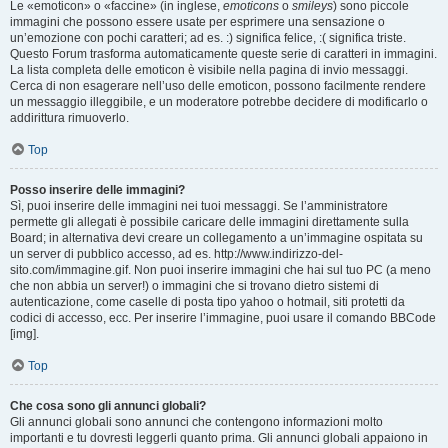
Le «emoticon» o «faccine» (in inglese,
emoticons
o
smileys
) sono piccole
immagini che possono essere usate per esprimere una sensazione o
un’emozione con pochi caratteri; ad es. :) significa felice, :( significa triste.
Questo Forum trasforma automaticamente queste serie di caratteri in immagini.
La lista completa delle emoticon è visibile nella pagina di invio messaggi.
Cerca di non esagerare nell’uso delle emoticon, possono facilmente rendere
un messaggio illeggibile, e un moderatore potrebbe decidere di modificarlo o
addirittura rimuoverlo.
Top
Posso inserire delle immagini?
Sì, puoi inserire delle immagini nei tuoi messaggi. Se l’amministratore
permette gli allegati è possibile caricare delle immagini direttamente sulla
Board; in alternativa devi creare un collegamento a un’immagine ospitata su
un server di pubblico accesso, ad es. http://www.indirizzo-del-
sito.com/immagine.gif. Non puoi inserire immagini che hai sul tuo PC (a meno
che non abbia un server!) o immagini che si trovano dietro sistemi di
autenticazione, come caselle di posta tipo yahoo o hotmail, siti protetti da
codici di accesso, ecc. Per inserire l’immagine, puoi usare il comando BBCode
[img].
Top
Che cosa sono gli annunci globali?
Gli annunci globali sono annunci che contengono informazioni molto
importanti e tu dovresti leggerli quanto prima. Gli annunci globali appaiono in