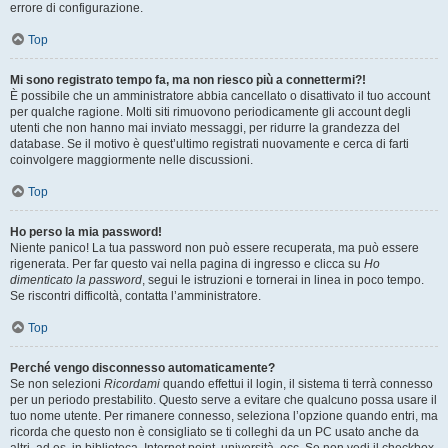
errore di configurazione.
Top
Mi sono registrato tempo fa, ma non riesco più a connettermi?!
È possibile che un amministratore abbia cancellato o disattivato il tuo account
per qualche ragione. Molti siti rimuovono periodicamente gli account degli
utenti che non hanno mai inviato messaggi, per ridurre la grandezza del
database. Se il motivo è quest’ultimo registrati nuovamente e cerca di farti
coinvolgere maggiormente nelle discussioni.
Top
Ho perso la mia password!
Niente panico! La tua password non può essere recuperata, ma può essere
rigenerata. Per far questo vai nella pagina di ingresso e clicca su
Ho
dimenticato la password
, segui le istruzioni e tornerai in linea in poco tempo.
Se riscontri difficoltà, contatta l’amministratore.
Top
Perché vengo disconnesso automaticamente?
Se non selezioni
Ricordami
quando effettui il login, il sistema ti terrà connesso
per un periodo prestabilito. Questo serve a evitare che qualcuno possa usare il
tuo nome utente. Per rimanere connesso, seleziona l’opzione quando entri, ma
ricorda che questo non è consigliato se ti colleghi da un PC usato anche da