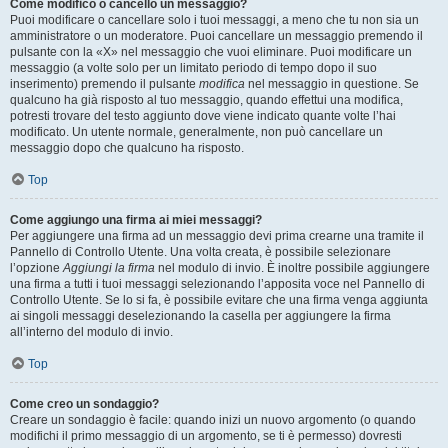
Come modifico o cancello un messaggio?
Puoi modificare o cancellare solo i tuoi messaggi, a meno che tu non sia un
amministratore o un moderatore. Puoi cancellare un messaggio premendo il
pulsante con la «X» nel messaggio che vuoi eliminare. Puoi modificare un
messaggio (a volte solo per un limitato periodo di tempo dopo il suo
inserimento) premendo il pulsante
modifica
nel messaggio in questione. Se
qualcuno ha già risposto al tuo messaggio, quando effettui una modifica,
potresti trovare del testo aggiunto dove viene indicato quante volte l’hai
modificato. Un utente normale, generalmente, non può cancellare un
messaggio dopo che qualcuno ha risposto.
Top
Come aggiungo una firma ai miei messaggi?
Per aggiungere una firma ad un messaggio devi prima crearne una tramite il
Pannello di Controllo Utente. Una volta creata, è possibile selezionare
l’opzione
Aggiungi la firma
nel modulo di invio. È inoltre possibile aggiungere
una firma a tutti i tuoi messaggi selezionando l’apposita voce nel Pannello di
Controllo Utente. Se lo si fa, è possibile evitare che una firma venga aggiunta
ai singoli messaggi deselezionando la casella per aggiungere la firma
all’interno del modulo di invio.
Top
Come creo un sondaggio?
Creare un sondaggio è facile: quando inizi un nuovo argomento (o quando
modifichi il primo messaggio di un argomento, se ti è permesso) dovresti