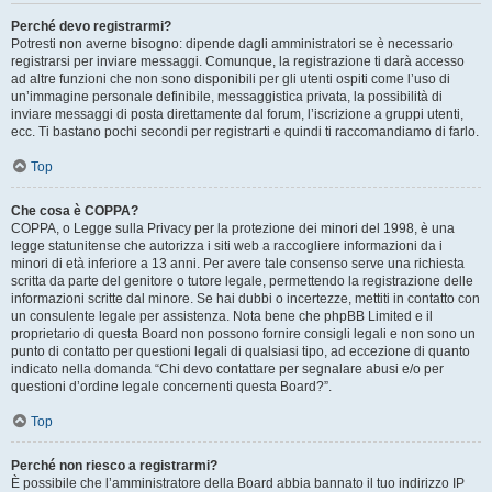
Perché devo registrarmi?
Potresti non averne bisogno: dipende dagli amministratori se è necessario
registrarsi per inviare messaggi. Comunque, la registrazione ti darà accesso
ad altre funzioni che non sono disponibili per gli utenti ospiti come l’uso di
un’immagine personale definibile, messaggistica privata, la possibilità di
inviare messaggi di posta direttamente dal forum, l’iscrizione a gruppi utenti,
ecc. Ti bastano pochi secondi per registrarti e quindi ti raccomandiamo di farlo.
Top
Che cosa è COPPA?
COPPA, o Legge sulla Privacy per la protezione dei minori del 1998, è una
legge statunitense che autorizza i siti web a raccogliere informazioni da i
minori di età inferiore a 13 anni. Per avere tale consenso serve una richiesta
scritta da parte del genitore o tutore legale, permettendo la registrazione delle
informazioni scritte dal minore. Se hai dubbi o incertezze, mettiti in contatto con
un consulente legale per assistenza. Nota bene che phpBB Limited e il
proprietario di questa Board non possono fornire consigli legali e non sono un
punto di contatto per questioni legali di qualsiasi tipo, ad eccezione di quanto
indicato nella domanda “Chi devo contattare per segnalare abusi e/o per
questioni d’ordine legale concernenti questa Board?”.
Top
Perché non riesco a registrarmi?
È possibile che l’amministratore della Board abbia bannato il tuo indirizzo IP