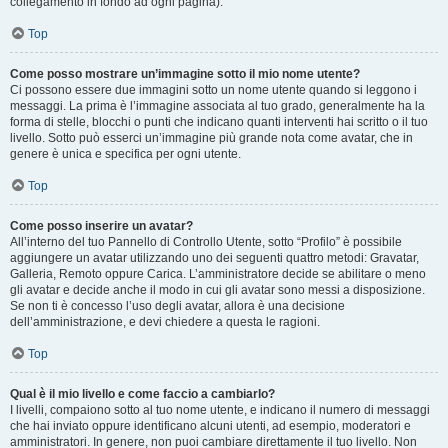
collegamento in fondo ad ogni pagina).
Top
Come posso mostrare un’immagine sotto il mio nome utente?
Ci possono essere due immagini sotto un nome utente quando si leggono i
messaggi. La prima è l’immagine associata al tuo grado, generalmente ha la
forma di stelle, blocchi o punti che indicano quanti interventi hai scritto o il tuo
livello. Sotto può esserci un’immagine più grande nota come avatar, che in
genere è unica e specifica per ogni utente.
Top
Come posso inserire un avatar?
All’interno del tuo Pannello di Controllo Utente, sotto “Profilo” è possibile
aggiungere un avatar utilizzando uno dei seguenti quattro metodi: Gravatar,
Galleria, Remoto oppure Carica. L’amministratore decide se abilitare o meno
gli avatar e decide anche il modo in cui gli avatar sono messi a disposizione.
Se non ti è concesso l’uso degli avatar, allora è una decisione
dell’amministrazione, e devi chiedere a questa le ragioni.
Top
Qual è il mio livello e come faccio a cambiarlo?
I livelli, compaiono sotto al tuo nome utente, e indicano il numero di messaggi
che hai inviato oppure identificano alcuni utenti, ad esempio, moderatori e
amministratori. In genere, non puoi cambiare direttamente il tuo livello. Non