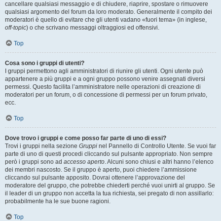
cancellare qualsiasi messaggio e di chiudere, riaprire, spostare o rimuovere
qualsiasi argomento del forum da loro moderato. Generalmente il compito dei
moderatori è quello di evitare che gli utenti vadano «fuori tema» (in inglese,
off-topic
) o che scrivano messaggi oltraggiosi ed offensivi.
Top
Cosa sono i gruppi di utenti?
I gruppi permettono agli amministratori di riunire gli utenti. Ogni utente può
appartenere a più gruppi e a ogni gruppo possono venire assegnati diversi
permessi. Questo facilita l’amministratore nelle operazioni di creazione di
moderatori per un forum, o di concessione di permessi per un forum privato,
ecc.
Top
Dove trovo i gruppi e come posso far parte di uno di essi?
Trovi i gruppi nella sezione
Gruppi
nel Pannello di Controllo Utente. Se vuoi far
parte di uno di questi procedi cliccando sul pulsante appropriato. Non sempre
però i gruppi sono ad
accesso aperto
. Alcuni sono chiusi e altri hanno l’elenco
dei membri nascosto. Se il gruppo è aperto, puoi chiedere l’ammissione
cliccando sul pulsante apposito. Dovrai ottenere l’approvazione del
moderatore del gruppo, che potrebbe chiederti perché vuoi unirti al gruppo. Se
il leader di un gruppo non accetta la tua richiesta, sei pregato di non assillarlo:
probabilmente ha le sue buone ragioni.
Top