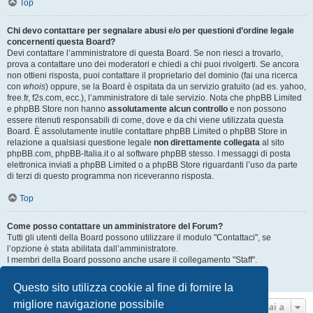
Top
Chi devo contattare per segnalare abusi e/o per questioni d’ordine legale
concernenti questa Board?
Devi contattare l’amministratore di questa Board. Se non riesci a trovarlo,
prova a contattare uno dei moderatori e chiedi a chi puoi rivolgerti. Se ancora
non ottieni risposta, puoi contattare il proprietario del dominio (fai una ricerca
con
whois
) oppure, se la Board è ospitata da un servizio gratuito (ad es. yahoo,
free.fr, f2s.com, ecc.), l’amministratore di tale servizio. Nota che phpBB Limited
e phpBB Store non hanno
assolutamente alcun controllo
e non possono
essere ritenuti responsabili di come, dove e da chi viene utilizzata questa
Board. È assolutamente inutile contattare phpBB Limited o phpBB Store in
relazione a qualsiasi questione legale
non direttamente collegata
al sito
phpBB.com, phpBB-Italia.it o al software phpBB stesso. I messaggi di posta
elettronica inviati a phpBB Limited o a phpBB Store riguardanti l’uso da parte
di terzi di questo programma non riceveranno risposta.
Top
Come posso contattare un amministratore del Forum?
Tutti gli utenti della Board possono utilizzare il modulo "Contattaci", se
l’opzione è stata abilitata dall’amministratore.
I membri della Board possono anche usare il collegamento "Staff".
Top
Questo sito utilizza cookie al fine di fornire la
migliore navigazione possibile
Vai a