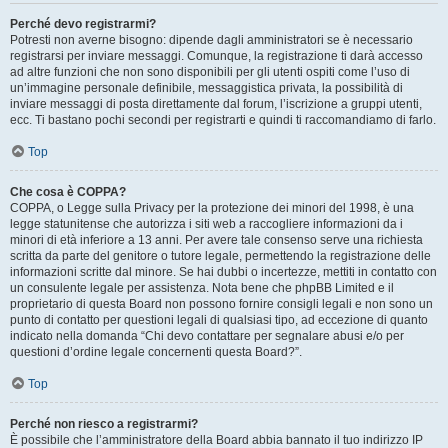
Perché devo registrarmi?
Potresti non averne bisogno: dipende dagli amministratori se è necessario
registrarsi per inviare messaggi. Comunque, la registrazione ti darà accesso
ad altre funzioni che non sono disponibili per gli utenti ospiti come l’uso di
un’immagine personale definibile, messaggistica privata, la possibilità di
inviare messaggi di posta direttamente dal forum, l’iscrizione a gruppi utenti,
ecc. Ti bastano pochi secondi per registrarti e quindi ti raccomandiamo di farlo.
Top
Che cosa è COPPA?
COPPA, o Legge sulla Privacy per la protezione dei minori del 1998, è una
legge statunitense che autorizza i siti web a raccogliere informazioni da i
minori di età inferiore a 13 anni. Per avere tale consenso serve una richiesta
scritta da parte del genitore o tutore legale, permettendo la registrazione delle
informazioni scritte dal minore. Se hai dubbi o incertezze, mettiti in contatto con
un consulente legale per assistenza. Nota bene che phpBB Limited e il
proprietario di questa Board non possono fornire consigli legali e non sono un
punto di contatto per questioni legali di qualsiasi tipo, ad eccezione di quanto
indicato nella domanda “Chi devo contattare per segnalare abusi e/o per
questioni d’ordine legale concernenti questa Board?”.
Top
Perché non riesco a registrarmi?
È possibile che l’amministratore della Board abbia bannato il tuo indirizzo IP