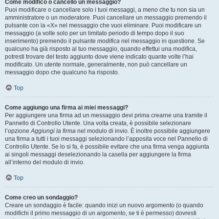
Come modifico o cancello un messaggio?
Puoi modificare o cancellare solo i tuoi messaggi, a meno che tu non sia un
amministratore o un moderatore. Puoi cancellare un messaggio premendo il
pulsante con la «X» nel messaggio che vuoi eliminare. Puoi modificare un
messaggio (a volte solo per un limitato periodo di tempo dopo il suo
inserimento) premendo il pulsante
modifica
nel messaggio in questione. Se
qualcuno ha già risposto al tuo messaggio, quando effettui una modifica,
potresti trovare del testo aggiunto dove viene indicato quante volte l’hai
modificato. Un utente normale, generalmente, non può cancellare un
messaggio dopo che qualcuno ha risposto.
Top
Come aggiungo una firma ai miei messaggi?
Per aggiungere una firma ad un messaggio devi prima crearne una tramite il
Pannello di Controllo Utente. Una volta creata, è possibile selezionare
l’opzione
Aggiungi la firma
nel modulo di invio. È inoltre possibile aggiungere
una firma a tutti i tuoi messaggi selezionando l’apposita voce nel Pannello di
Controllo Utente. Se lo si fa, è possibile evitare che una firma venga aggiunta
ai singoli messaggi deselezionando la casella per aggiungere la firma
all’interno del modulo di invio.
Top
Come creo un sondaggio?
Creare un sondaggio è facile: quando inizi un nuovo argomento (o quando
modifichi il primo messaggio di un argomento, se ti è permesso) dovresti