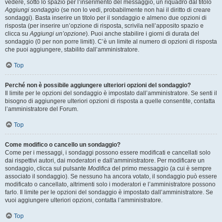
vedere, sotto lo spazio per l’inserimento del messaggio, un riquadro dal titolo
Aggiungi sondaggio
(se non lo vedi, probabilmente non hai il diritto di creare
sondaggi). Basta inserire un titolo per il sondaggio e almeno due opzioni di
risposta (per inserire un’opzione di risposta, scrivila nell’apposito spazio e
clicca su
Aggiungi un’opzione
). Puoi anche stabilire i giorni di durata del
sondaggio (0 per non porre limiti). C’è un limite al numero di opzioni di risposta
che puoi aggiungere, stabilito dall’amministratore.
Top
Perché non è possibile aggiungere ulteriori opzioni del sondaggio?
Il limite per le opzioni del sondaggio è impostato dall’amministratore. Se senti il
bisogno di aggiungere ulteriori opzioni di risposta a quelle consentite, contatta
l’amministratore del Forum.
Top
Come modifico o cancello un sondaggio?
Come per i messaggi, i sondaggi possono essere modificati e cancellati solo
dai rispettivi autori, dai moderatori e dall’amministratore. Per modificare un
sondaggio, clicca sul pulsante
Modifica
del primo messaggio (a cui è sempre
associato il sondaggio). Se nessuno ha ancora votato, il sondaggio può essere
modificato o cancellato, altrimenti solo i moderatori e l’amministratore possono
farlo. Il limite per le opzioni del sondaggio è impostato dall’amministratore. Se
vuoi aggiungere ulteriori opzioni, contatta l’amministratore.
Top