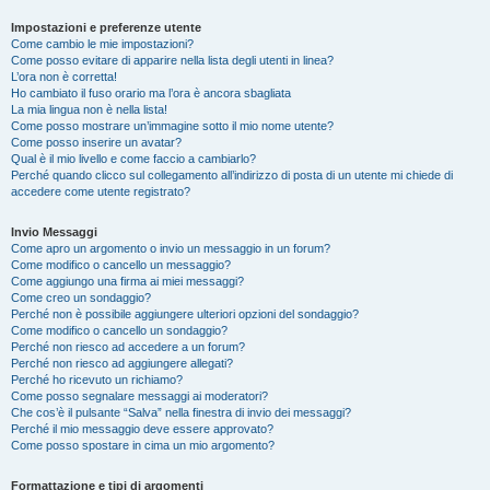
Impostazioni e preferenze utente
Come cambio le mie impostazioni?
Come posso evitare di apparire nella lista degli utenti in linea?
L’ora non è corretta!
Ho cambiato il fuso orario ma l’ora è ancora sbagliata
La mia lingua non è nella lista!
Come posso mostrare un’immagine sotto il mio nome utente?
Come posso inserire un avatar?
Qual è il mio livello e come faccio a cambiarlo?
Perché quando clicco sul collegamento all’indirizzo di posta di un utente mi chiede di
accedere come utente registrato?
Invio Messaggi
Come apro un argomento o invio un messaggio in un forum?
Come modifico o cancello un messaggio?
Come aggiungo una firma ai miei messaggi?
Come creo un sondaggio?
Perché non è possibile aggiungere ulteriori opzioni del sondaggio?
Come modifico o cancello un sondaggio?
Perché non riesco ad accedere a un forum?
Perché non riesco ad aggiungere allegati?
Perché ho ricevuto un richiamo?
Come posso segnalare messaggi ai moderatori?
Che cos’è il pulsante “Salva” nella finestra di invio dei messaggi?
Perché il mio messaggio deve essere approvato?
Come posso spostare in cima un mio argomento?
Formattazione e tipi di argomenti