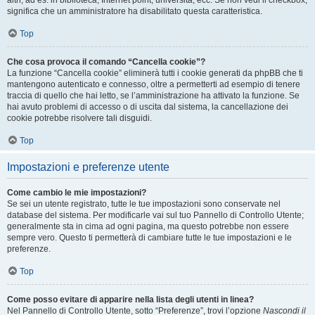
altri, ad es. in biblioteca, Internet point, università, ecc. Se non vedi il checkbox,
significa che un amministratore ha disabilitato questa caratteristica.
Top
Che cosa provoca il comando “Cancella cookie”?
La funzione “Cancella cookie” eliminerà tutti i cookie generati da phpBB che ti
mantengono autenticato e connesso, oltre a permetterti ad esempio di tenere
traccia di quello che hai letto, se l’amministrazione ha attivato la funzione. Se
hai avuto problemi di accesso o di uscita dal sistema, la cancellazione dei
cookie potrebbe risolvere tali disguidi.
Top
Impostazioni e preferenze utente
Come cambio le mie impostazioni?
Se sei un utente registrato, tutte le tue impostazioni sono conservate nel
database del sistema. Per modificarle vai sul tuo Pannello di Controllo Utente;
generalmente sta in cima ad ogni pagina, ma questo potrebbe non essere
sempre vero. Questo ti permetterà di cambiare tutte le tue impostazioni e le
preferenze.
Top
Come posso evitare di apparire nella lista degli utenti in linea?
Nel Pannello di Controllo Utente, sotto “Preferenze”, trovi l’opzione
Nascondi il