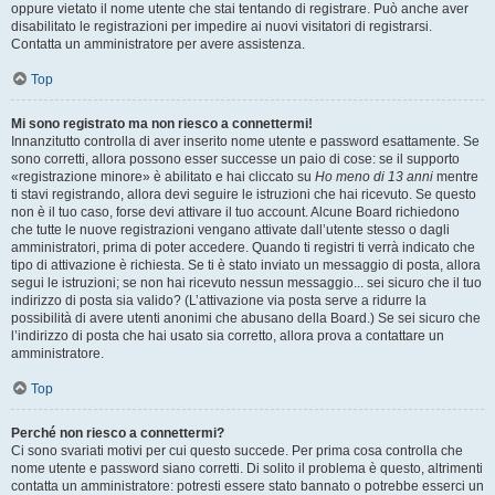
oppure vietato il nome utente che stai tentando di registrare. Può anche aver
disabilitato le registrazioni per impedire ai nuovi visitatori di registrarsi.
Contatta un amministratore per avere assistenza.
Top
Mi sono registrato ma non riesco a connettermi!
Innanzitutto controlla di aver inserito nome utente e password esattamente. Se
sono corretti, allora possono esser successe un paio di cose: se il supporto
«registrazione minore» è abilitato e hai cliccato su
Ho meno di 13 anni
mentre
ti stavi registrando, allora devi seguire le istruzioni che hai ricevuto. Se questo
non è il tuo caso, forse devi attivare il tuo account. Alcune Board richiedono
che tutte le nuove registrazioni vengano attivate dall’utente stesso o dagli
amministratori, prima di poter accedere. Quando ti registri ti verrà indicato che
tipo di attivazione è richiesta. Se ti è stato inviato un messaggio di posta, allora
segui le istruzioni; se non hai ricevuto nessun messaggio... sei sicuro che il tuo
indirizzo di posta sia valido? (L’attivazione via posta serve a ridurre la
possibilità di avere utenti anonimi che abusano della Board.) Se sei sicuro che
l’indirizzo di posta che hai usato sia corretto, allora prova a contattare un
amministratore.
Top
Perché non riesco a connettermi?
Ci sono svariati motivi per cui questo succede. Per prima cosa controlla che
nome utente e password siano corretti. Di solito il problema è questo, altrimenti
contatta un amministratore: potresti essere stato bannato o potrebbe esserci un