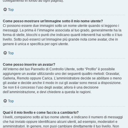
collegamento in fondo ad ogni pagina).
Top
Come posso mostrare un’immagine sotto il mio nome utente?
Ci possono essere due immagini sotto un nome utente quando si leggono i
messaggi. La prima è l’immagine associata al tuo grado, generalmente ha la
forma di stelle, blocchi o punti che indicano quanti interventi hai scritto o il tuo
livello. Sotto può esserci un’immagine più grande nota come avatar, che in
genere è unica e specifica per ogni utente.
Top
Come posso inserire un avatar?
All’interno del tuo Pannello di Controllo Utente, sotto “Profilo” è possibile
aggiungere un avatar utilizzando uno dei seguenti quattro metodi: Gravatar,
Galleria, Remoto oppure Carica. L’amministratore decide se abilitare o meno
gli avatar e decide anche il modo in cui gli avatar sono messi a disposizione.
Se non ti è concesso l’uso degli avatar, allora è una decisione
dell’amministrazione, e devi chiedere a questa le ragioni.
Top
Qual è il mio livello e come faccio a cambiarlo?
I livelli, compaiono sotto al tuo nome utente, e indicano il numero di messaggi
che hai inviato oppure identificano alcuni utenti, ad esempio, moderatori e
amministratori. In genere, non puoi cambiare direttamente il tuo livello. Non