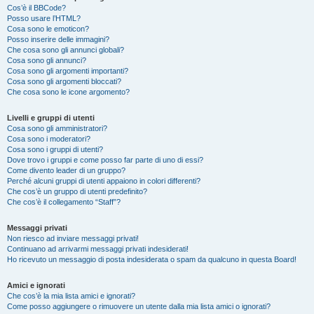
Cos’è il BBCode?
Posso usare l’HTML?
Cosa sono le emoticon?
Posso inserire delle immagini?
Che cosa sono gli annunci globali?
Cosa sono gli annunci?
Cosa sono gli argomenti importanti?
Cosa sono gli argomenti bloccati?
Che cosa sono le icone argomento?
Livelli e gruppi di utenti
Cosa sono gli amministratori?
Cosa sono i moderatori?
Cosa sono i gruppi di utenti?
Dove trovo i gruppi e come posso far parte di uno di essi?
Come divento leader di un gruppo?
Perché alcuni gruppi di utenti appaiono in colori differenti?
Che cos’è un gruppo di utenti predefinito?
Che cos’è il collegamento “Staff”?
Messaggi privati
Non riesco ad inviare messaggi privati!
Continuano ad arrivarmi messaggi privati indesiderati!
Ho ricevuto un messaggio di posta indesiderata o spam da qualcuno in questa Board!
Amici e ignorati
Che cos’è la mia lista amici e ignorati?
Come posso aggiungere o rimuovere un utente dalla mia lista amici o ignorati?