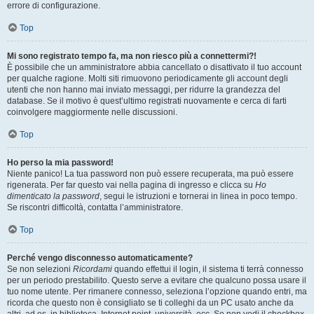
errore di configurazione.
Top
Mi sono registrato tempo fa, ma non riesco più a connettermi?!
È possibile che un amministratore abbia cancellato o disattivato il tuo account
per qualche ragione. Molti siti rimuovono periodicamente gli account degli
utenti che non hanno mai inviato messaggi, per ridurre la grandezza del
database. Se il motivo è quest’ultimo registrati nuovamente e cerca di farti
coinvolgere maggiormente nelle discussioni.
Top
Ho perso la mia password!
Niente panico! La tua password non può essere recuperata, ma può essere
rigenerata. Per far questo vai nella pagina di ingresso e clicca su
Ho
dimenticato la password
, segui le istruzioni e tornerai in linea in poco tempo.
Se riscontri difficoltà, contatta l’amministratore.
Top
Perché vengo disconnesso automaticamente?
Se non selezioni
Ricordami
quando effettui il login, il sistema ti terrà connesso
per un periodo prestabilito. Questo serve a evitare che qualcuno possa usare il
tuo nome utente. Per rimanere connesso, seleziona l’opzione quando entri, ma
ricorda che questo non è consigliato se ti colleghi da un PC usato anche da