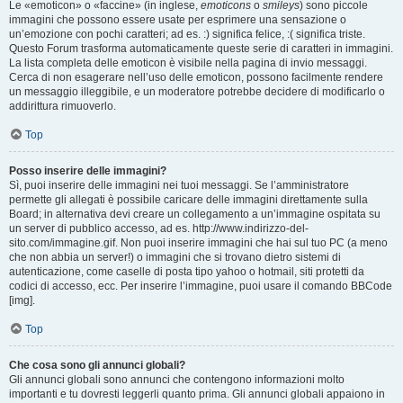
Le «emoticon» o «faccine» (in inglese,
emoticons
o
smileys
) sono piccole
immagini che possono essere usate per esprimere una sensazione o
un’emozione con pochi caratteri; ad es. :) significa felice, :( significa triste.
Questo Forum trasforma automaticamente queste serie di caratteri in immagini.
La lista completa delle emoticon è visibile nella pagina di invio messaggi.
Cerca di non esagerare nell’uso delle emoticon, possono facilmente rendere
un messaggio illeggibile, e un moderatore potrebbe decidere di modificarlo o
addirittura rimuoverlo.
Top
Posso inserire delle immagini?
Sì, puoi inserire delle immagini nei tuoi messaggi. Se l’amministratore
permette gli allegati è possibile caricare delle immagini direttamente sulla
Board; in alternativa devi creare un collegamento a un’immagine ospitata su
un server di pubblico accesso, ad es. http://www.indirizzo-del-
sito.com/immagine.gif. Non puoi inserire immagini che hai sul tuo PC (a meno
che non abbia un server!) o immagini che si trovano dietro sistemi di
autenticazione, come caselle di posta tipo yahoo o hotmail, siti protetti da
codici di accesso, ecc. Per inserire l’immagine, puoi usare il comando BBCode
[img].
Top
Che cosa sono gli annunci globali?
Gli annunci globali sono annunci che contengono informazioni molto
importanti e tu dovresti leggerli quanto prima. Gli annunci globali appaiono in