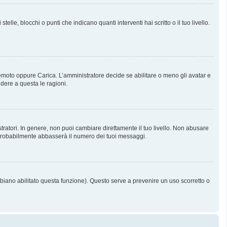
, blocchi o punti che indicano quanti interventi hai scritto o il tuo livello.
 Remoto oppure Carica. L’amministratore decide se abilitare o meno gli avatar e
dere a questa le ragioni.
tratori. In genere, non puoi cambiare direttamente il tuo livello. Non abusare
probabilmente abbasserà il numero dei tuoi messaggi.
bbiano abilitato questa funzione). Questo serve a prevenire un uso scorretto o