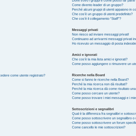
Dove trovo i gruppi e come posso far parte 
Come divento leader di un gruppo?
Perché alcuni gruppi di utenti appaiono in col
Che cos’è un gruppo di utenti predefinito?
Che cos’è il collegamento “Staff”?
Messaggi privati
Non riesco ad inviare messaggi privati!
Continuano ad arrivarmi messaggi privati ind
Ho ricevuto un messaggio di posta indesid
Amici e ignorati
Che cos’è la mia lista amici e ignorati?
Come posso aggiungere o rimuovere un utente
Ricerche nella Board
accedere come utente registrato?
Come si fanno le ricerche nella Board?
Perché la mia ricerca non dà risultati?
Perché la mia ricerca dà come risultato un
Come posso cercare un utente?
Come posso trovare i miei messaggi e i mie
Sottoscrizioni e segnalibri
Qual è la differenza fra segnalibri e sottoscr
Come posso sottoscrivere un segnalibro o 
Come posso sottoscrivere un forum specif
Come cancello le mie sottoscrizioni?