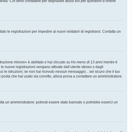
manda “Chi devo contattare per segnalare abusi e/o per questioni d’ordine
to le registrazioni per impedire ai nuovi visitatori di registrarsi. Contatta un
trazione minore» è abilitato e hai cliccato su
Ho meno di 13 anni
mentre ti
e le nuove registrazioni vengano attivate dall’utente stesso o dagli
gui le istruzioni; se non hai ricevuto nessun messaggio... sei sicuro che il tuo
di posta che hai usato sia corretto, allora prova a contattare un amministratore.
atta un amministratore: potresti essere stato bannato o potrebbe esserci un