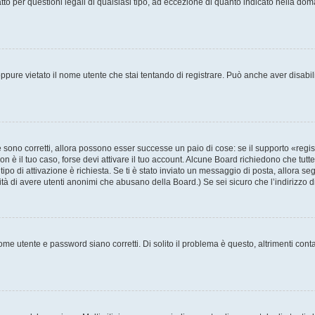
to per questioni legali di qualsiasi tipo, ad eccezione di quanto indicato nella do
pure vietato il nome utente che stai tentando di registrare. Può anche aver disabilita
sono corretti, allora possono esser successe un paio di cose: se il supporto «regis
non è il tuo caso, forse devi attivare il tuo account. Alcune Board richiedono che tutt
tipo di attivazione è richiesta. Se ti è stato inviato un messaggio di posta, allora se
ilità di avere utenti anonimi che abusano della Board.) Se sei sicuro che l’indirizzo 
me utente e password siano corretti. Di solito il problema è questo, altrimenti cont