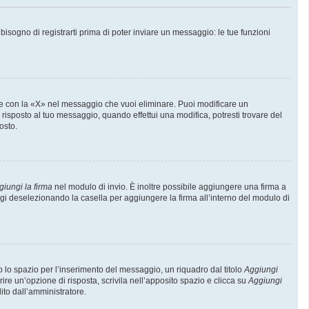
sogno di registrarti prima di poter inviare un messaggio: le tue funzioni
e con la «X» nel messaggio che vuoi eliminare. Puoi modificare un
isposto al tuo messaggio, quando effettui una modifica, potresti trovare del
osto.
giungi la firma
nel modulo di invio. È inoltre possibile aggiungere una firma a
ggi deselezionando la casella per aggiungere la firma all’interno del modulo di
lo spazio per l’inserimento del messaggio, un riquadro dal titolo
Aggiungi
rire un’opzione di risposta, scrivila nell’apposito spazio e clicca su
Aggiungi
lito dall’amministratore.