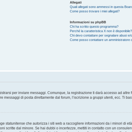
Allegati
Quali allegati sono ammessi in questa Boar
Come posso trovare i miei allegati?
Informazioni su phpBB
Chi ha scritto questo programma?
Perché la caratteristica X non è disponibile?
Chi devo contattare per segnalare abusi e/o
Come posso contattare un amministratore 
trarsi per inviare messaggi. Comunque, la registrazione ti darà accesso ad altre fun
re messaggi di posta direttamente dal forum, l’iscrizione a gruppi utenti, ecc. Ti ba
 statunitense che autorizza i siti web a raccogliere informazioni da i minori di età
oni scritte dal minore. Se hai dubbi o incertezze, mettiti in contatto con un consule