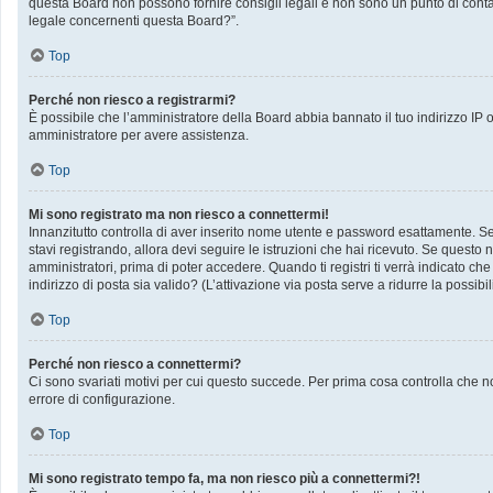
questa Board non possono fornire consigli legali e non sono un punto di contat
legale concernenti questa Board?”.
Top
Perché non riesco a registrarmi?
È possibile che l’amministratore della Board abbia bannato il tuo indirizzo IP op
amministratore per avere assistenza.
Top
Mi sono registrato ma non riesco a connettermi!
Innanzitutto controlla di aver inserito nome utente e password esattamente. Se 
stavi registrando, allora devi seguire le istruzioni che hai ricevuto. Se questo 
amministratori, prima di poter accedere. Quando ti registri ti verrà indicato che 
indirizzo di posta sia valido? (L’attivazione via posta serve a ridurre la possib
Top
Perché non riesco a connettermi?
Ci sono svariati motivi per cui questo succede. Per prima cosa controlla che no
errore di configurazione.
Top
Mi sono registrato tempo fa, ma non riesco più a connettermi?!