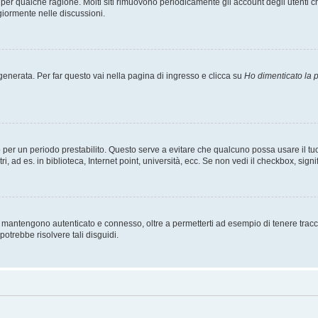
t per qualche ragione. Molti siti rimuovono periodicamente gli account degli utent
giormente nelle discussioni.
nerata. Per far questo vai nella pagina di ingresso e clicca su
Ho dimenticato la
esso per un periodo prestabilito. Questo serve a evitare che qualcuno possa usare i
, ad es. in biblioteca, Internet point, università, ecc. Se non vedi il checkbox, signi
 mantengono autenticato e connesso, oltre a permetterti ad esempio di tenere traccia
otrebbe risolvere tali disguidi.