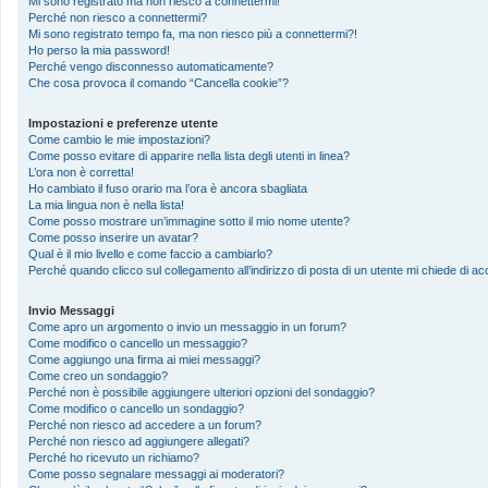
Mi sono registrato ma non riesco a connettermi!
Perché non riesco a connettermi?
Mi sono registrato tempo fa, ma non riesco più a connettermi?!
Ho perso la mia password!
Perché vengo disconnesso automaticamente?
Che cosa provoca il comando “Cancella cookie”?
Impostazioni e preferenze utente
Come cambio le mie impostazioni?
Come posso evitare di apparire nella lista degli utenti in linea?
L’ora non è corretta!
Ho cambiato il fuso orario ma l’ora è ancora sbagliata
La mia lingua non è nella lista!
Come posso mostrare un’immagine sotto il mio nome utente?
Come posso inserire un avatar?
Qual è il mio livello e come faccio a cambiarlo?
Perché quando clicco sul collegamento all’indirizzo di posta di un utente mi chiede di 
Invio Messaggi
Come apro un argomento o invio un messaggio in un forum?
Come modifico o cancello un messaggio?
Come aggiungo una firma ai miei messaggi?
Come creo un sondaggio?
Perché non è possibile aggiungere ulteriori opzioni del sondaggio?
Come modifico o cancello un sondaggio?
Perché non riesco ad accedere a un forum?
Perché non riesco ad aggiungere allegati?
Perché ho ricevuto un richiamo?
Come posso segnalare messaggi ai moderatori?