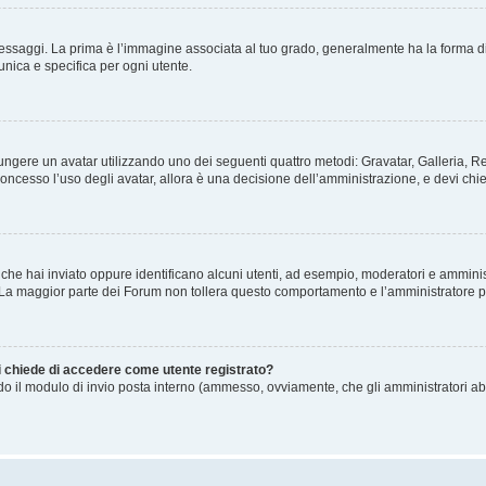
gi. La prima è l’immagine associata al tuo grado, generalmente ha la forma di stelle
nica e specifica per ogni utente.
ggiungere un avatar utilizzando uno dei seguenti quattro metodi: Gravatar, Galleria,
oncesso l’uso degli avatar, allora è una decisione dell’amministrazione, e devi chie
 che hai inviato oppure identificano alcuni utenti, ad esempio, moderatori e amminis
. La maggior parte dei Forum non tollera questo comportamento e l’amministratore 
mi chiede di accedere come utente registrato?
ando il modulo di invio posta interno (ammesso, ovviamente, che gli amministratori a