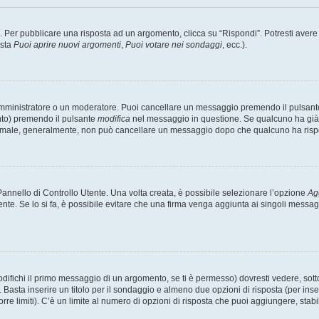
er pubblicare una risposta ad un argomento, clicca su “Rispondi”. Potresti avere bi
ista
Puoi aprire nuovi argomenti
,
Puoi votare nei sondaggi
, ecc.).
 amministratore o un moderatore. Puoi cancellare un messaggio premendo il pulsant
nto) premendo il pulsante
modifica
nel messaggio in questione. Se qualcuno ha già r
 normale, generalmente, non può cancellare un messaggio dopo che qualcuno ha risp
nnello di Controllo Utente. Una volta creata, è possibile selezionare l’opzione
Ag
ente. Se lo si fa, è possibile evitare che una firma venga aggiunta ai singoli messa
ichi il primo messaggio di un argomento, se ti è permesso) dovresti vedere, sotto 
. Basta inserire un titolo per il sondaggio e almeno due opzioni di risposta (per inse
orre limiti). C’è un limite al numero di opzioni di risposta che puoi aggiungere, stabi