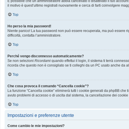
È possibile che un amministratore abbia cancellato o disattivato il tuo accoun
il motivo è quest’ultimo registrati nuovamente e cerca di farti coinvolgere mag
Top
Ho perso la mia password!
Niente panico! La tua password non può essere recuperata, ma può essere rige
difficoltà, contatta l’amministratore.
Top
Perché vengo disconnesso automaticamente?
Se non selezioni
Ricordami
quando effettui il login, il sistema ti terrà conn
ricorda che questo non è consigliato se ti colleghi da un PC usato anche da altri
Top
Che cosa provoca il comando “Cancella cookie”?
La funzione “Cancella cookie” eliminerà tutti i cookie generati da phpBB che ti
avuto problemi di accesso o di uscita dal sistema, la cancellazione dei cookie p
Top
Impostazioni e preferenze utente
Come cambio le mie impostazioni?