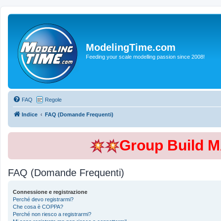
ModelingTime.com
Feeding your scale modelling passion since 2008!
FAQ
Regole
Indice
FAQ (Domande Frequenti)
Group Build 
FAQ (Domande Frequenti)
Connessione e registrazione
Perché devo registrarmi?
Che cosa è COPPA?
Perché non riesco a registrarmi?