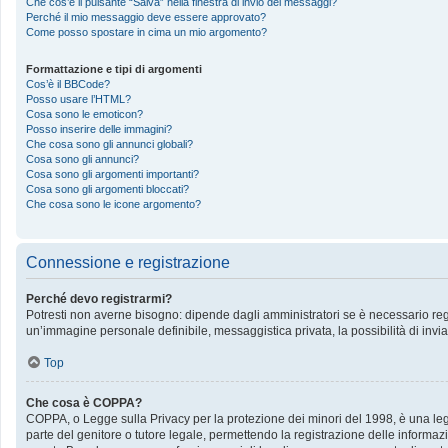
Che cos’è il pulsante “Salva” nella finestra di invio dei messaggi?
Perché il mio messaggio deve essere approvato?
Come posso spostare in cima un mio argomento?
Formattazione e tipi di argomenti
Cos’è il BBCode?
Posso usare l’HTML?
Cosa sono le emoticon?
Posso inserire delle immagini?
Che cosa sono gli annunci globali?
Cosa sono gli annunci?
Cosa sono gli argomenti importanti?
Cosa sono gli argomenti bloccati?
Che cosa sono le icone argomento?
Connessione e registrazione
Perché devo registrarmi?
Potresti non averne bisogno: dipende dagli amministratori se è necessario regis
un’immagine personale definibile, messaggistica privata, la possibilità di invia
Top
Che cosa è COPPA?
COPPA, o Legge sulla Privacy per la protezione dei minori del 1998, è una legge
parte del genitore o tutore legale, permettendo la registrazione delle informazi