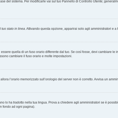
tabase del sistema. Per modificarle vai sul tuo Pannello di Controllo Utente; gener
 tuo stato in linea
. Attivando questa opzione, apparirai solo agli amministratori e a 
ere quella di un fuso orario differente dal tuo. Se così fosse, devi cambiare le impo
ossono cambiare il fuso orario e molte impostazioni.
a, allora l’orario memorizzato sull’orologio del server non è corretto. Avvisa un ammi
o lo ha tradotto nella tua lingua. Prova a chiedere agli amministratori se è possibil
 in fondo ad ogni pagina).