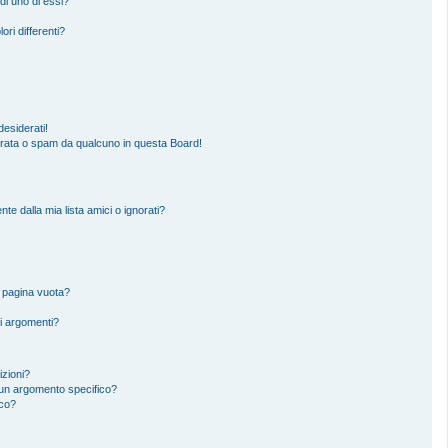
di uno di essi?
ori differenti?
esiderati!
erata o spam da qualcuno in questa Board!
 dalla mia lista amici o ignorati?
a pagina vuota?
i argomenti?
izioni?
un argomento specifico?
ico?