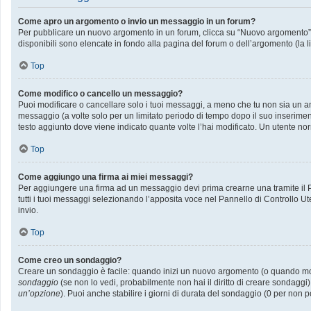
Come apro un argomento o invio un messaggio in un forum?
Per pubblicare un nuovo argomento in un forum, clicca su “Nuovo argomento”. P
disponibili sono elencate in fondo alla pagina del forum o dell’argomento (la l
Top
Come modifico o cancello un messaggio?
Puoi modificare o cancellare solo i tuoi messaggi, a meno che tu non sia un
messaggio (a volte solo per un limitato periodo di tempo dopo il suo inserime
testo aggiunto dove viene indicato quante volte l’hai modificato. Un utente
Top
Come aggiungo una firma ai miei messaggi?
Per aggiungere una firma ad un messaggio devi prima crearne una tramite il Pa
tutti i tuoi messaggi selezionando l’apposita voce nel Pannello di Controllo Ut
invio.
Top
Come creo un sondaggio?
Creare un sondaggio è facile: quando inizi un nuovo argomento (o quando modif
sondaggio
(se non lo vedi, probabilmente non hai il diritto di creare sondaggi)
un’opzione
). Puoi anche stabilire i giorni di durata del sondaggio (0 per non p