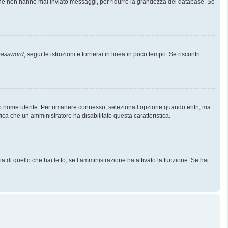
i che non hanno mai inviato messaggi, per ridurre la grandezza del database. Se
 password
, segui le istruzioni e tornerai in linea in poco tempo. Se riscontri
l tuo nome utente. Per rimanere connesso, seleziona l’opzione quando entri, ma
fica che un amministratore ha disabilitato questa caratteristica.
 di quello che hai letto, se l’amministrazione ha attivato la funzione. Se hai